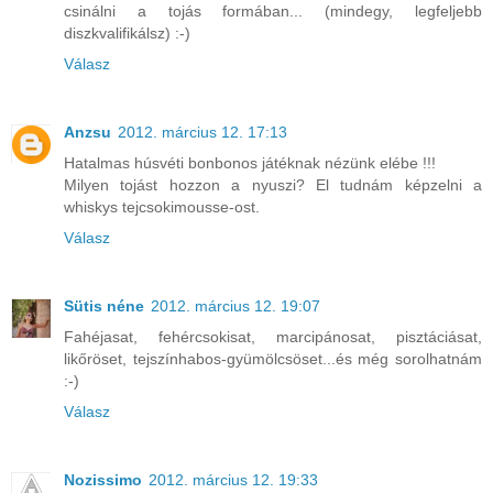
csinálni a tojás formában... (mindegy, legfeljebb
diszkvalifikálsz) :-)
Válasz
Anzsu
2012. március 12. 17:13
Hatalmas húsvéti bonbonos játéknak nézünk elébe !!!
Milyen tojást hozzon a nyuszi? El tudnám képzelni a
whiskys tejcsokimousse-ost.
Válasz
Sütis néne
2012. március 12. 19:07
Fahéjasat, fehércsokisat, marcipánosat, pisztáciásat,
likőröset, tejszínhabos-gyümölcsöset...és még sorolhatnám
:-)
Válasz
Nozissimo
2012. március 12. 19:33