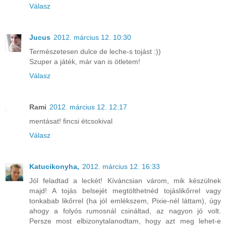
Válasz
Jucus
2012. március 12. 10:30
Természetesen dulce de leche-s tojást :))
Szuper a játék, már van is ötletem!
Válasz
Rami
2012. március 12. 12:17
mentásat! fincsi étcsokival
Válasz
Katucikonyha,
2012. március 12. 16:33
Jól feladtad a leckét! Kíváncsian várom, mik készülnek
majd! A tojás belsejét megtölthetnéd tojáslikőrrel vagy
tonkabab likőrrel (ha jól emlékszem, Pixie-nél láttam), úgy
ahogy a folyós rumosnál csináltad, az nagyon jó volt.
Persze most elbizonytalanodtam, hogy azt meg lehet-e