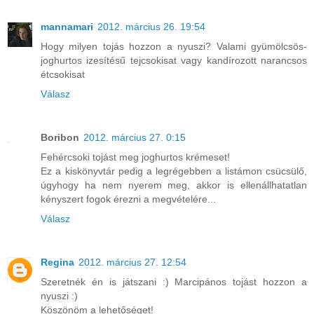
mannamari
2012. március 26. 19:54
Hogy milyen tojás hozzon a nyuszi? Valami gyümölcsös-
joghurtos izesítésű tejcsokisat vagy kandírozott narancsos
étcsokisat
Válasz
Boribon
2012. március 27. 0:15
Fehércsoki tojást meg joghurtos krémeset!
Ez a kiskönyvtár pedig a legrégebben a listámon csücsülő,
úgyhogy ha nem nyerem meg, akkor is ellenállhatatlan
kényszert fogok érezni a megvételére...
Válasz
Regina
2012. március 27. 12:54
Szeretnék én is játszani :) Marcipános tojást hozzon a
nyuszi :)
Köszönöm a lehetőséget!