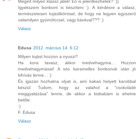
Megint milyen klassz játék! Én is jelentkezhetek? :))
Igyekszem bonbont is készíteni :). A kérdésre a válasz,
természetesen tojáslikőröset, de hogy ne legyen egyszerű
valamilyen gyümölccsel, vagy kávéval??? :)
Válasz
Edusa
2012. március 14. 6:12
Milyen tojást hozzon a nyuszi?
Ha kora tavasz, akkor medvehagyma... Hozzon
medvehagymásat! A sós karamelles bonbonok után jó
kihívás lenne... :)
És igazán hozhatna olyat is, ami kakaó helyett karobbal
készül. Tudom, hogy az valahol a "csokoládé
meggyalázása" lenne, de akkor a kisbabám is ehetne
belőle.
:)
F. Edusa
Válasz