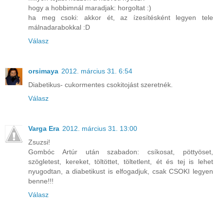
hogy a hobbimnál maradjak: horgoltat :)
ha meg csoki: akkor ét, az ízesítésként legyen tele
málnadarabokkal :D
Válasz
orsimaya
2012. március 31. 6:54
Diabetikus- cukormentes csokitojást szeretnék.
Válasz
Varga Era
2012. március 31. 13:00
Zsuzsi!
Gombóc Artúr után szabadon: csíkosat, pöttyöset,
szögletest, kereket, töltöttet, töltetlent, ét és tej is lehet
nyugodtan, a diabetikust is elfogadjuk, csak CSOKI legyen
benne!!!
Válasz