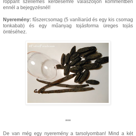
roppant szellemes kérdésemre válaszoljon kommentben
ennél a bejegyzésnél!
Nyeremény:
fűszercsomag (5 vaníliarúd és egy kis csomag
tonkabab) és egy műanyag tojásforma üreges tojás
öntéséhez.
***
De van még egy nyeremény a tarsolyomban! Mind a két