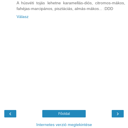
A húsvéti tojás lehetne karamellás-diós, citromos-mákos,
fahéjas-marcipános, pisztáciás, almás-mákos... :DDD
Válasz
‹
›
Főoldal
Internetes verzió megtekintése