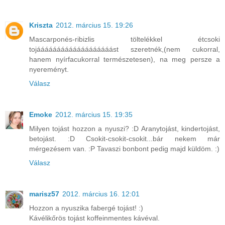
Kriszta
2012. március 15. 19:26
Mascarponés-ribizlis töltelékkel étcsoki
tojááááááááááááááááááást szeretnék,(nem cukorral,
hanem nyírfacukorral természetesen), na meg persze a
nyereményt.
Válasz
Emoke
2012. március 15. 19:35
Milyen tojást hozzon a nyuszi? :D Aranytojást, kindertojást,
betojást. :D Csokit-csokit-csokit...bár nekem már
mérgezésem van. :P Tavaszi bonbont pedig majd küldöm. :)
Válasz
marisz57
2012. március 16. 12:01
Hozzon a nyuszika fabergé tojást! :)
Kávélikőrös tojást koffeinmentes kávéval.