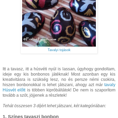
Tavalyi tojások
Itt a tavasz, itt a húsvéti nyúl is lassan, úgyhogy gondoltam,
ideje egy kis bonbonos játéknak! Most azonban egy kis
kreativitásra is szükség lesz, no és persze némi csokira,
hiszen bonbonokkal is lehet játszani, ahogy azt már
tavaly
Húsvét előtt
is többen kipróbáltátok! De nem is szaporítom
tovább a szót, jöjjenek a részletek!
Tehát összesen 3 díjért lehet játszani, két kategóriában:
1. Színes tavaszi bonbon