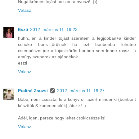
Nugátkrémes tojást hozzon a nyuszi! :)))
Válasz
Eszti
2012. március 11. 19:23
huhh...én a kinder tojást szeretem a legjobban+a kinder
schoko bons-t,örülnék ha ezt bonbonba lehetne
csempészni:)de a tojáslikőrös bonbon sem lenne rossz...:)
amúgy szuperek az ajándékok
eszti
Válasz
Praliné Zsuzsi
2012. március 11. 19:27
Böbe, nem csúsztál le a könyvről, azért mindenki (bonbont
készítők & kommentelők) játszik! :)
Adél, igen, persze hogy lehet csokicsésze is!
Válasz