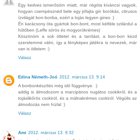
Egy kedves ismerősöm miatt, már régóta kíváncsi vagyok,
hogyan csempésznéd bele egy jófajta gin borókás, citrusos
ízvilágát bon-bonba, ezért a tojás legyen gines :)
Én karácsony óta gyártok bon-bont, most kétféle szilárdul a
hűtőben (Leffe sörös és mogyorókrémes)
Köszönöm a sok ötletet és a tanítást, a bon-bon kezd
szerelemmé válni, így a fényképes játékra is nevezek, már
van is ötletem :)
Válasz
Edina Németh-Joó
2012. március 13. 9:14
A bonbonkészítés még idő függvénye. :)
addig is álmodozom a marcipános nugátos csokikról, és a
tojáslikőrös csokiról, és a málnakrémes csokiról. Végülis az
álmodozás nem hízlal :)
Válasz
Ami
2012. március 13. 9:32