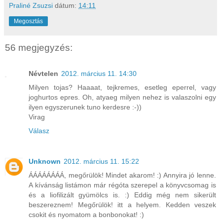
Praliné Zsuzsi
dátum:
14:11
Megosztás
56 megjegyzés:
Névtelen
2012. március 11. 14:30
Milyen tojas? Haaaat, tejkremes, esetleg eperrel, vagy
joghurtos epres. Oh, atyaeg milyen nehez is valaszolni egy
ilyen egyszerunek tuno kerdesre :-))
Virag
Válasz
Unknown
2012. március 11. 15:22
ÁÁÁÁÁÁÁÁ, megőrülök! Mindet akarom! :) Annyira jó lenne.
A kívánság listámon már régóta szerepel a könyvcsomag is
és a liofilizált gyümölcs is. :) Eddig még nem sikerült
beszereznem! Megőrülök! itt a helyem. Kedden veszek
csokit és nyomatom a bonbonokat! :)