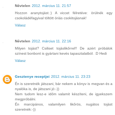
Névtelen
2012. március 11. 21:57
Hozzon aranytojást.:) A viccet félretéve: örülnék egy
csokoládéfagyival töltött óriás csokitojásnak!
Válasz
Névtelen
2012. március 11. 22:16
Milyen tojást? Csiliset tojáslikőrrel!! De azért próbálok
színest bonbont is gyártani kevés tapasztalatból. :D Hedi
Válasz
Gesztenye receptjei
2012. március 11. 23:23
Én is szeretnék játszani, bár nekem a könyv is megvan és a
nyalóka is, de játszani jó:-))
Nem tudom lesz-e időm valamit készíteni, de igyekszem
megpróbálni.
Én marcipános, valamilyen likőrös, nugátos tojást
szeretnék:-))