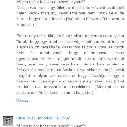
Milyen tojást hozzon a húsvéti nyuszi?
Nos, nekem van egy ötletem de pár hozzávalót csak jövő
héten kapok meg így benevezni már nem tudok vele, de
leírom hogy milyen lesz és jövő héten húsvét előtt hozom a
képet is :)
Fogok egy tojást kifújom és az aljára tetejére akkora lyukat
"fúrok" hogy egy 5 ml-es fecsi vége beférjen és át tudjam
alaposan öblíteni.Utána kiszárítom talpra állítom és töltök
bele ét tortabevonót hogy mindenhová jusson
egyenletesen.Amikor megdermedt akkor kókuszkrémet
(vagy eper vagy kávé vagy bármi) töltök bele szintén a
fecsivel és megszárítom.Amikor kész akkor a tetejét kicsit
megtöröm olyan cikk-cakkosan hogy látszódjon hogy a
tojáson belül van egy csokitojás ami még töltve van :))) Hát
mi idén ezt terveztük a locsolóknak :)Meglepi töltött
csokitojás :) Amint kész hozom a képet is :)
Válasz
inga
2012. március 29. 23:32
Milyen tojást hozzon a húsvéti nyuszi?