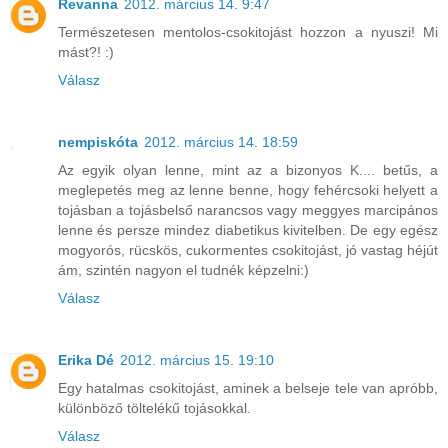
Revanna
2012. március 14. 9:47
Természetesen mentolos-csokitojást hozzon a nyuszi! Mi
mást?! :)
Válasz
nempiskóta
2012. március 14. 18:59
Az egyik olyan lenne, mint az a bizonyos K.... betűs, a
meglepetés meg az lenne benne, hogy fehércsoki helyett a
tojásban a tojásbelső narancsos vagy meggyes marcipános
lenne és persze mindez diabetikus kivitelben. De egy egész
mogyorós, rücskös, cukormentes csokitojást, jó vastag héjút
ám, szintén nagyon el tudnék képzelni:)
Válasz
Erika Dé
2012. március 15. 19:10
Egy hatalmas csokitojást, aminek a belseje tele van apróbb,
különböző töltelékű tojásokkal.
Válasz