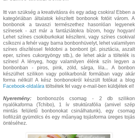
Itt van szükség a kreativitásra és egy adag csokira! Ebben a
kategóriában általatok készített bonbonok fotóit várom. A
bonbonok a tavaszi természethez hasonlóan legyenek
színesek - azt már a fantáziátokra bízom, hogy hogyan!
Lehet színes csokiburkokat készíteni, vagy színes csokival
csíkozni a fehér vagy barna bonbonhüvelyt, lehet valamilyen
színes díszítéssel feldobni a bonbont (pl. pisztácia, aszalt
eper, színes cukorgyöngy stb.), de lehet akár a töltelék is
színes! A lényeg, hogy valamilyen élénk szín legyen a
bonbonban - piros, pink, zöld, sárga, lila... A bonbon
készülhet szilikon vagy polikarbonát formában vagy akár
forma nélkül! A kész bonbonokról készült fotókat a blog
Facebook-oldalára
töltsétek fel vagy e-mail-ben küldjétek el!
Nyeremény:
bonbonozós csomag - 2 db szilikon
nyalókaforma (Tchibo), 1 ív struktúrafólia (amivel szép
mintás felületű bonbonokat csinálhatunk), egy csomag
liofilizált gyümölcs és egy műanyag tojásforma üreges tojás
öntéséhez.