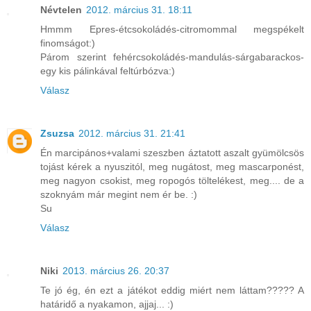
Névtelen
2012. március 31. 18:11
Hmmm Epres-étcsokoládés-citromommal megspékelt
finomságot:)
Párom szerint fehércsokoládés-mandulás-sárgabarackos-
egy kis pálinkával feltúrbózva:)
Válasz
Zsuzsa
2012. március 31. 21:41
Én marcipános+valami szeszben áztatott aszalt gyümölcsös
tojást kérek a nyuszitól, meg nugátost, meg mascarponést,
meg nagyon csokist, meg ropogós töltelékest, meg.... de a
szoknyám már megint nem ér be. :)
Su
Válasz
Niki
2013. március 26. 20:37
Te jó ég, én ezt a játékot eddig miért nem láttam????? A
határidő a nyakamon, ajjaj... :)