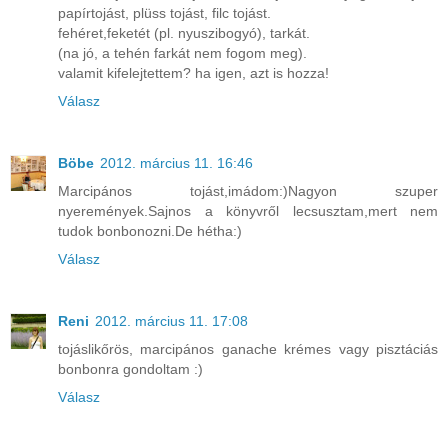
papírtojást, plüss tojást, filc tojást.
fehéret,feketét (pl. nyuszibogyó), tarkát.
(na jó, a tehén farkát nem fogom meg).
valamit kifelejtettem? ha igen, azt is hozza!
Válasz
Böbe
2012. március 11. 16:46
Marcipános tojást,imádom:)Nagyon szuper
nyeremények.Sajnos a könyvről lecsusztam,mert nem
tudok bonbonozni.De hétha:)
Válasz
Reni
2012. március 11. 17:08
tojáslikőrös, marcipános ganache krémes vagy pisztáciás
bonbonra gondoltam :)
Válasz