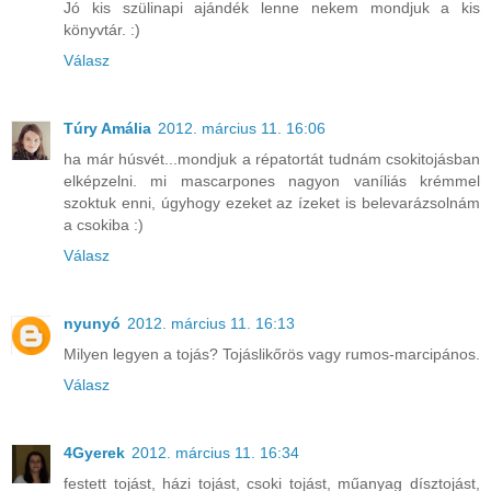
Jó kis szülinapi ajándék lenne nekem mondjuk a kis
könyvtár. :)
Válasz
Túry Amália
2012. március 11. 16:06
ha már húsvét...mondjuk a répatortát tudnám csokitojásban
elképzelni. mi mascarpones nagyon vaníliás krémmel
szoktuk enni, úgyhogy ezeket az ízeket is belevarázsolnám
a csokiba :)
Válasz
nyunyó
2012. március 11. 16:13
Milyen legyen a tojás? Tojáslikőrös vagy rumos-marcipános.
Válasz
4Gyerek
2012. március 11. 16:34
festett tojást, házi tojást, csoki tojást, műanyag dísztojást,