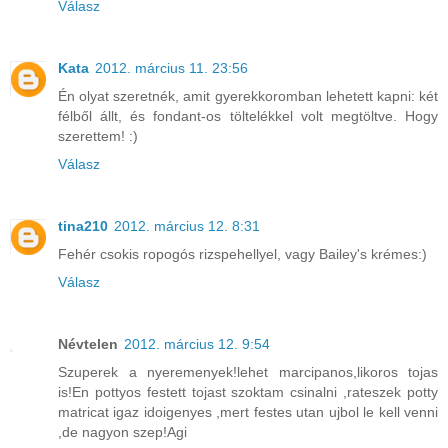
Válasz
Kata
2012. március 11. 23:56
Én olyat szeretnék, amit gyerekkoromban lehetett kapni: két
félből állt, és fondant-os töltelékkel volt megtöltve. Hogy
szerettem! :)
Válasz
tina210
2012. március 12. 8:31
Fehér csokis ropogós rizspehellyel, vagy Bailey's krémes:)
Válasz
Névtelen
2012. március 12. 9:54
Szuperek a nyeremenyek!lehet marcipanos,likoros tojas
is!En pottyos festett tojast szoktam csinalni ,rateszek potty
matricat igaz idoigenyes ,mert festes utan ujbol le kell venni
,de nagyon szep!Agi