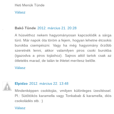
Heti Menük Tünde
Válasz
Bakó Tünde
2012. március 21. 20:28
A húsvéthoz nekem hagyományosan kapcsolódik a sárga
túró. Már napok óta töröm a fejem, hogyan lehetne étcsokis
burokba csempészni. Vagy ha még hagyomány őrzőbb
szeretnék lenni, akkor valamilyen piros csoki burokba
(igazodva a piros tojáshoz). Sajnos attól tartok csak az
ötletelés marad, de talán te ihletet merítesz belőle.
Válasz
Elpidzo
2012. március 22. 13:48
Mindenképpen csokitojás, vmilyen különleges ízesítéssel.
Pl.: Sütőtökös karamella vagy Tonkabab & karamella, diós
csokoládés stb. :)
Válasz