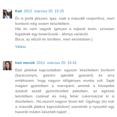
Kati
2012. március 20. 15:25
Én is jövök játszani, igaz, csak a második csoporthoz, mert
bonbont még sosem készítettem.
Hát én nem vagyok ígényes a tojások terén, szívesen
fogadnék egy keserűcsoki - áfonya variációt.
Bocsi, az előzőt én töröltem, mert elrontottam:)
Válasz
heti menük
2012. március 20. 15:41
Első játékkal kapcsolatban: egyszer készítettem bonbont
(karácsonyra, gasztro ajándék gyanánt) és arra
emlékszem, hogy nagyon időigényes munka volt. Saját
magam gyártottam a marcipánt, aminek a közepébe
áztatott aszalt gyümölcsöket pakoltam, az egészet
leöntöttem csokival és még fehér cukormázzal ki is
díszítettem...Hú,viszont nagyon finom lett. Úgyhogy (és már
a második játékra kapcsolódom) szeretnék a nyuszitól egy
hasonló módon készített tojást!...