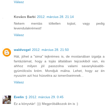
Válasz
Kovács Barbi
2012. március 28. 21:14
Nekem mentás töltetlen tojást, vagy pedig
levendulakrémest!
Válasz
waldvogel
2012. március 28. 21:50
Hát, jöhet a "sima" tejkrémes is, de mostanában izgatja a
fantáziámat, hogy a tojás általában tejcsokiból van, és
ahhoz milyen jól passzolna valami savanykásabb-
gyümölcsös krém. Mondjuk málna. Lehet, hogy az én
nyuszim azt hoz húsvétra az ismerőseimnek...
Válasz
Evelin :)
2012. március 29. 0:45
Ez a könyvtár! :))) Megpróbálkozok én is :)