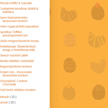
Áfonyás trüffel & cupcake
Csokigömb készítése (töltött &
töltetlen)
Epres-balzsamecetes
tavaszváró bonbon
Fehér nugát pirított magvakkal
Egzotikus Toffifee
passiógyümölccsel
Kávés-mogyorópralinés kocka
Heidelberger Studentenkuß
avagy a heidelbergi diák...
Tavaszi nyúlváró játék
Mentás töltetlen csokoládé
Mogyorópralinés bonbon
Tengeri sós - muscovado
karamellás bonbon
Könyvajánló: Couture
Chocolate
Kívül-belül zöldteás bonbon
február
( 15 )
január
( 15 )