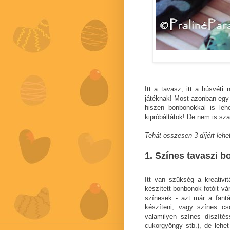
Itt a tavasz, itt a húsvéti
játéknak! Most azonban egy k
hiszen bonbonokkal is leh
kipróbáltátok! De nem is sza
Tehát összesen 3 díjért lehet
1. Színes tavaszi 
Itt van szükség a kreativi
készített bonbonok fotóit v
színesek - azt már a fant
készíteni, vagy színes cs
valamilyen színes díszítés
cukorgyöngy stb.), de lehet