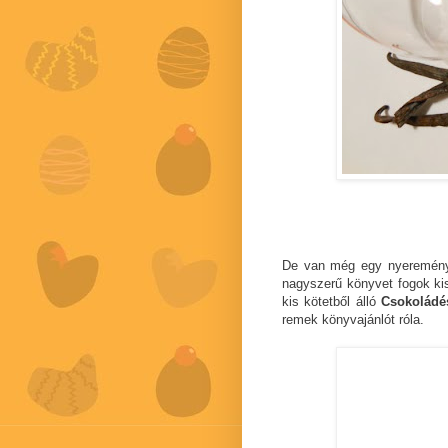
De van még egy nyeremény 
nagyszerű könyvet fogok kis
kis kötetből álló
Csokoládé
remek könyvajánlót róla.