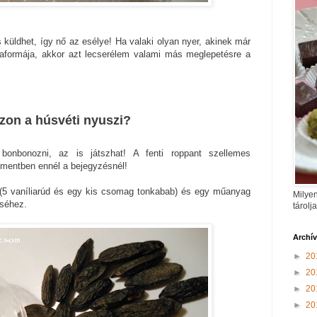
 küldhet, így nő az esélye! Ha valaki olyan nyer, akinek már
kaformája, akkor azt lecserélem valami más meglepetésre a
zzon a húsvéti nyuszi?
 bonbonozni, az is játszhat! A fenti roppant szellemes
mentben ennél a bejegyzésnél!
(5 vaníliarúd és egy kis csomag tonkabab) és egy műanyag
Milyen
éséhez.
tárolj
Archí
►
20
►
20
►
20
►
20