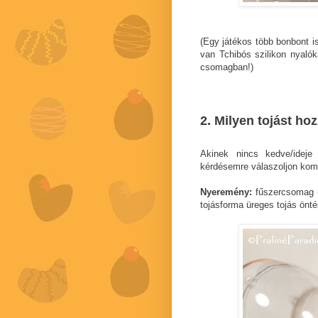
(Egy játékos több bonbont is
van Tchibós szilikon nyaló
csomagban!)
2. Milyen tojást ho
Akinek nincs kedve/ideje
kérdésemre válaszoljon kom
Nyeremény:
fűszercsomag 
tojásforma üreges tojás önt