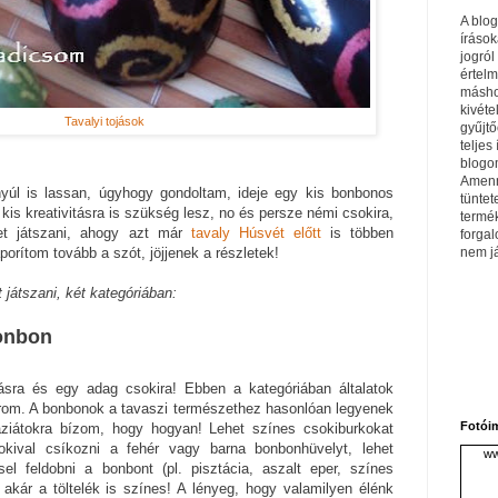
A blo
írások
jogról
értel
máshol
kivéte
Tavalyi tojások
gyűjtő
teljes 
blogom
Amenn
 nyúl is lassan, úgyhogy gondoltam, ideje egy kis bonbonos
tüntet
is kreativitásra is szükség lesz, no és persze némi csokira,
termé
et játszani, ahogy azt már
tavaly Húsvét előtt
is többen
forga
nem j
porítom tovább a szót, jöjjenek a részletek!
 játszani, két kategóriában:
bonbon
tásra és egy adag csokira! Ebben a kategóriában általatok
árom. A bonbonok a tavaszi természethez hasonlóan legyenek
Fotói
áziátokra bízom, hogy hogyan! Lehet színes csokiburkokat
okival csíkozni a fehér vagy barna bonbonhüvelyt, lehet
ww
sel feldobni a bonbont (pl. pisztácia, aszalt eper, színes
 akár a töltelék is színes! A lényeg, hogy valamilyen élénk