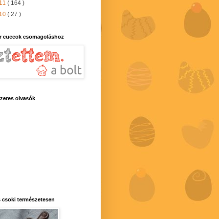
11
( 164 )
10
( 27 )
r cuccok csomagoláshoz
zeres olvasók
 csoki természetesen