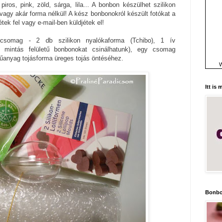
iros, pink, zöld, sárga, lila... A bonbon készülhet szilikon
vagy akár forma nélkül! A kész bonbonokról készült fotókat a
étek fel vagy e-mail-ben küldjétek el!
csomag - 2 db szilikon nyalókaforma (Tchibo), 1 ív
ép mintás felületű bonbonokat csinálhatunk), egy csomag
műanyag tojásforma üreges tojás öntéséhez.
W
Itt is
Bonbo