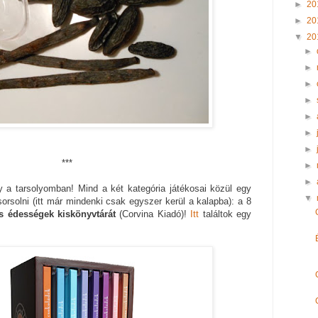
►
20
►
20
▼
20
►
►
►
►
►
►
►
***
►
►
a tarsolyomban! Mind a két kategória játékosai közül egy
▼
orsolni (itt már mindenki csak egyszer kerül a kalapba): a 8
s édességek kiskönyvtárát
(Corvina Kiadó)!
Itt
találtok egy