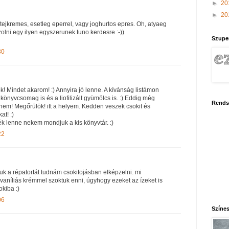
►
20
►
20
tejkremes, esetleg eperrel, vagy joghurtos epres. Oh, atyaeg
olni egy ilyen egyszerunek tuno kerdesre :-))
Szupe
30
Mindet akarom! :) Annyira jó lenne. A kívánság listámon
könyvcsomag is és a liofilizált gyümölcs is. :) Eddig még
Rends
nem! Megőrülök! itt a helyem. Kedden veszek csokit és
t! :)
ék lenne nekem mondjuk a kis könyvtár. :)
22
uk a répatortát tudnám csokitojásban elképzelni. mi
níliás krémmel szoktuk enni, úgyhogy ezeket az ízeket is
kiba :)
06
Színes