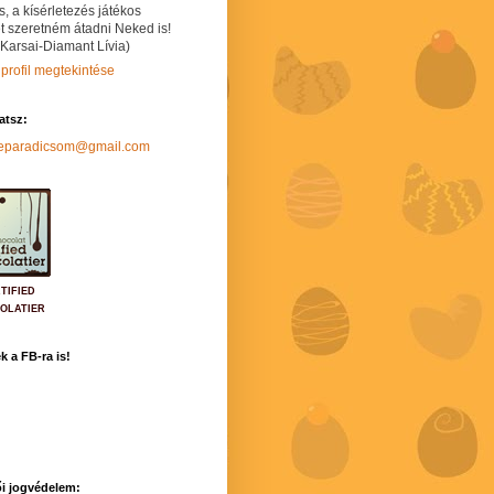
s, a kísérletezés játékos
t szeretném átadni Neked is!
 Karsai-Diamant Lívia)
 profil megtekintése
hatsz:
neparadicsom@gmail.com
TIFIED
OLATIER
k a FB-ra is!
i jogvédelem: