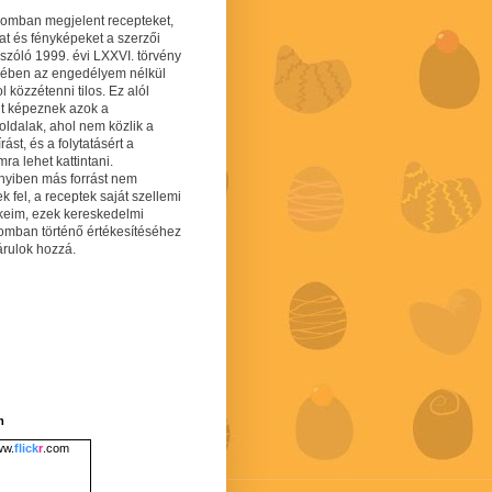
gomban megjelent recepteket,
at és fényképeket a szerzői
 szóló 1999. évi LXXVI. törvény
mében az engedélyem nélkül
 közzétenni tilos. Ez alól
lt képeznek azok a
oldalak, ahol nem közlik a
írást, és a folytatásért a
ra lehet kattintani.
yiben más forrást nem
ek fel, a receptek saját szellemi
keim, ezek kereskedelmi
lomban történő értékesítéséhez
árulok hozzá.
m
w.
flick
r
.com