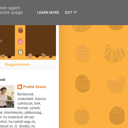
 user-agent
nerate usage
LEARN MORE
GOT IT
Megjelenések
ról
Praliné Zsuzsi
Bonbonok,
csokoládé, francia
cukrászat, ízek,
formák, színek,
ák, kísérletezés, játékosság...
: Az inspiráció ott van
hol, ha nyitott vagy rá,
álod! (A. G. Shotts). Az