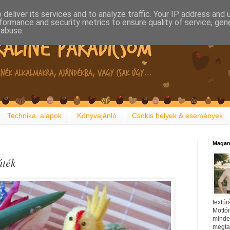
deliver its services and to analyze traffic. Your IP address and
formance and security metrics to ensure quality of service, ge
 abuse.
Technika, alapok
Könyvajánló
Csokis helyek & események
Magam
áték
textúr
Mottóm
minden
megtal