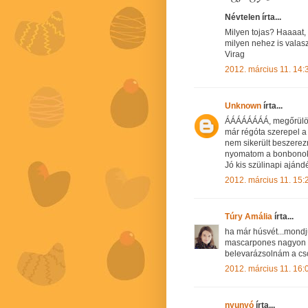
Névtelen írta...
Milyen tojas? Haaaat, 
milyen nehez is valasz
Virag
2012. március 11. 14:
Unknown
írta...
ÁÁÁÁÁÁÁÁ, megőrülök! 
már régóta szerepel a 
nem sikerült beszerez
nyomatom a bonbonoka
Jó kis szülinapi ajánd
2012. március 11. 15:
Túry Amália
írta...
ha már húsvét...mondj
mascarpones nagyon va
belevarázsolnám a cso
2012. március 11. 16:
nyunyó
írta...