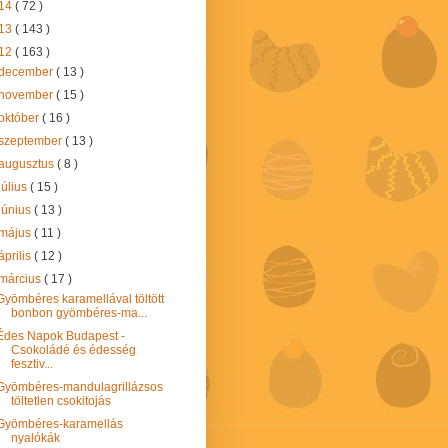
14
( 72 )
13
( 143 )
12
( 163 )
december
( 13 )
november
( 15 )
október
( 16 )
szeptember
( 13 )
augusztus
( 8 )
július
( 15 )
június
( 13 )
május
( 11 )
április
( 12 )
március
( 17 )
Gyömbéres karamellával töltött
bonbon gyömbéres-ma...
Édes Napok Budapest -
Csokoládé és édesség
fesztiv...
Gyömbéres-mandulagrillázsos
töltetlen csokitojás
Gyömbéres-karamellás
nyalókák