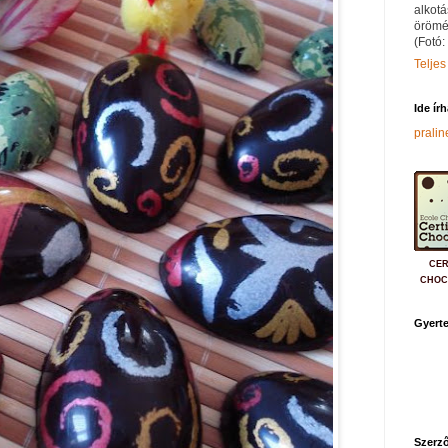
alkotá
örömé
(Fotó:
Teljes
Ide ír
prali
CER
CHOC
Gyerte
Szerző