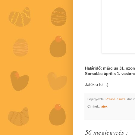
Határidő: március 31. szo
Sorsolás: április 1. vasárn
Játékra fel! :)
Bejegyezte:
Praliné Zsuzsi
dátu
Címkék:
játék
56 megjegyzés :