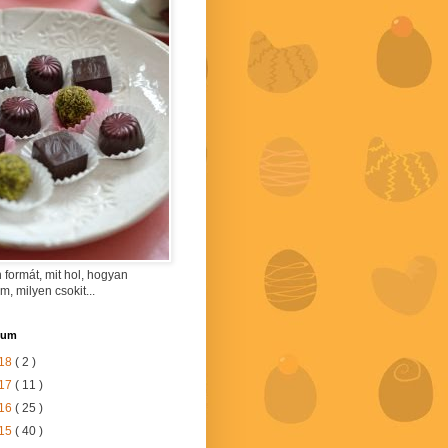
 formát, mit hol, hogyan
am, milyen csokit...
vum
18
( 2 )
17
( 11 )
16
( 25 )
15
( 40 )