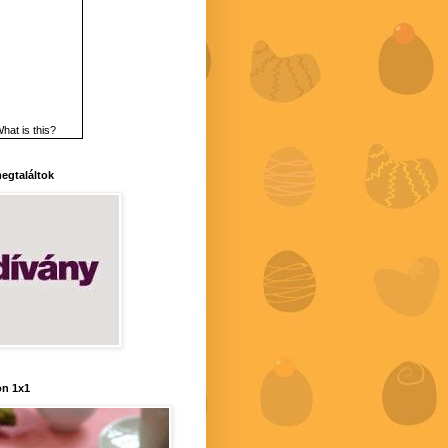
hat is this?
 megtaláltok
n 1x1