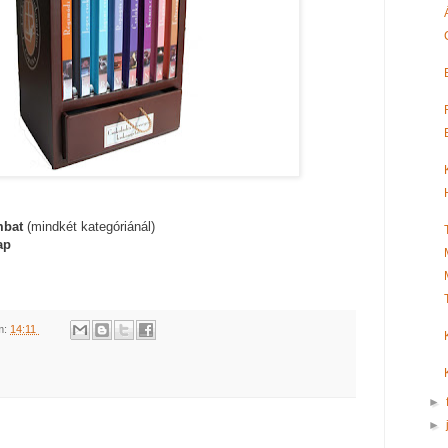
mbat
(mindkét kategóriánál)
ap
m:
14:11
►
►