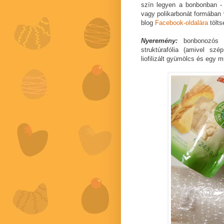
szín legyen a bonbonban - p
vagy polikarbonát formában 
blog
Facebook-oldalára
tölts
Nyeremény:
bonbonozós 
struktúrafólia (amivel sz
liofilizált gyümölcs és egy 