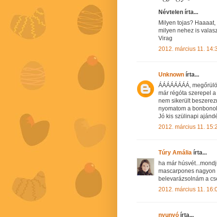
Névtelen írta...
Milyen tojas? Haaaat, 
milyen nehez is valasz
Virag
2012. március 11. 14:
Unknown
írta...
ÁÁÁÁÁÁÁÁ, megőrülök! 
már régóta szerepel a 
nem sikerült beszerez
nyomatom a bonbonoka
Jó kis szülinapi ajánd
2012. március 11. 15:
Túry Amália
írta...
ha már húsvét...mondj
mascarpones nagyon va
belevarázsolnám a cso
2012. március 11. 16:
nyunyó
írta...