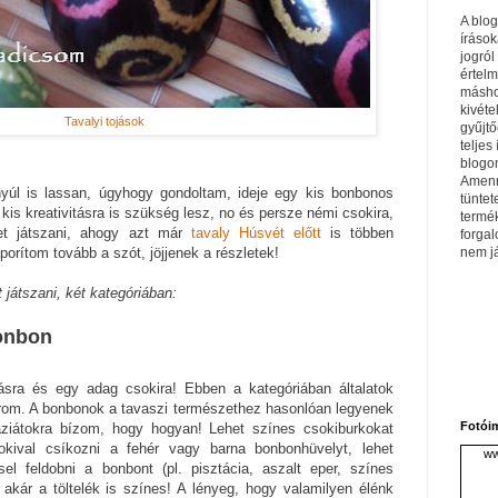
A blo
írások
jogról
értel
máshol
kivéte
Tavalyi tojások
gyűjtő
teljes 
blogom
Amenn
 nyúl is lassan, úgyhogy gondoltam, ideje egy kis bonbonos
tüntet
is kreativitásra is szükség lesz, no és persze némi csokira,
termé
et játszani, ahogy azt már
tavaly Húsvét előtt
is többen
forga
nem j
porítom tovább a szót, jöjjenek a részletek!
 játszani, két kategóriában:
bonbon
tásra és egy adag csokira! Ebben a kategóriában általatok
árom. A bonbonok a tavaszi természethez hasonlóan legyenek
Fotói
áziátokra bízom, hogy hogyan! Lehet színes csokiburkokat
okival csíkozni a fehér vagy barna bonbonhüvelyt, lehet
ww
sel feldobni a bonbont (pl. pisztácia, aszalt eper, színes
 akár a töltelék is színes! A lényeg, hogy valamilyen élénk