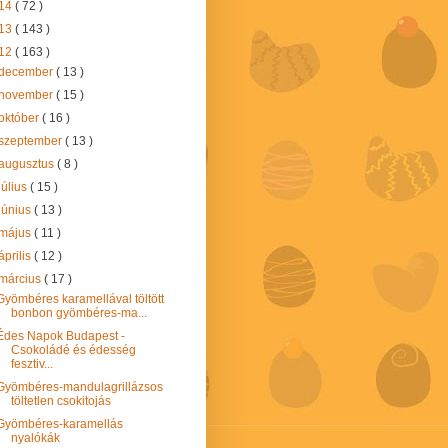
14
( 72 )
13
( 143 )
12
( 163 )
december
( 13 )
november
( 15 )
október
( 16 )
szeptember
( 13 )
augusztus
( 8 )
július
( 15 )
június
( 13 )
május
( 11 )
április
( 12 )
március
( 17 )
Gyömbéres karamellával töltött
bonbon gyömbéres-ma...
Édes Napok Budapest -
Csokoládé és édesség
fesztiv...
Gyömbéres-mandulagrillázsos
töltetlen csokitojás
Gyömbéres-karamellás
nyalókák