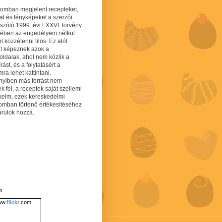
gomban megjelent recepteket,
at és fényképeket a szerzői
 szóló 1999. évi LXXVI. törvény
mében az engedélyem nélkül
 közzétenni tilos. Ez alól
lt képeznek azok a
oldalak, ahol nem közlik a
írást, és a folytatásért a
ra lehet kattintani.
yiben más forrást nem
ek fel, a receptek saját szellemi
keim, ezek kereskedelmi
lomban történő értékesítéséhez
árulok hozzá.
m
w.
flick
r
.com