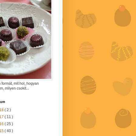
 formát, mit hol, hogyan
am, milyen csokit...
vum
18
( 2 )
17
( 11 )
16
( 25 )
15
( 40 )