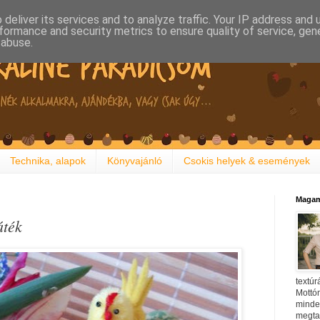
deliver its services and to analyze traffic. Your IP address and
formance and security metrics to ensure quality of service, ge
 abuse.
Technika, alapok
Könyvajánló
Csokis helyek & események
Magam
áték
textúr
Mottóm
minden
megtal