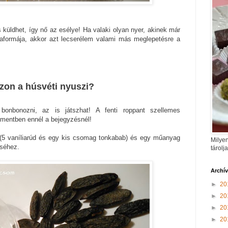
 küldhet, így nő az esélye! Ha valaki olyan nyer, akinek már
kaformája, akkor azt lecserélem valami más meglepetésre a
zzon a húsvéti nyuszi?
 bonbonozni, az is játszhat! A fenti roppant szellemes
mentben ennél a bejegyzésnél!
(5 vaníliarúd és egy kis csomag tonkabab) és egy műanyag
Milyen
éséhez.
tárolj
Archí
►
20
►
20
►
20
►
20