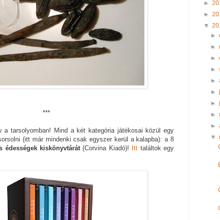
►
20
►
20
▼
20
►
►
►
►
►
►
►
***
►
►
a tarsolyomban! Mind a két kategória játékosai közül egy
▼
orsolni (itt már mindenki csak egyszer kerül a kalapba): a 8
s édességek kiskönyvtárát
(Corvina Kiadó)!
Itt
találtok egy