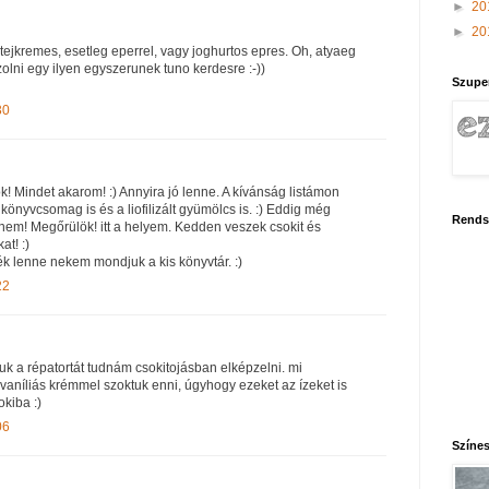
►
20
►
20
tejkremes, esetleg eperrel, vagy joghurtos epres. Oh, atyaeg
olni egy ilyen egyszerunek tuno kerdesre :-))
Szupe
30
Mindet akarom! :) Annyira jó lenne. A kívánság listámon
könyvcsomag is és a liofilizált gyümölcs is. :) Eddig még
Rends
nem! Megőrülök! itt a helyem. Kedden veszek csokit és
t! :)
ék lenne nekem mondjuk a kis könyvtár. :)
22
uk a répatortát tudnám csokitojásban elképzelni. mi
níliás krémmel szoktuk enni, úgyhogy ezeket az ízeket is
kiba :)
06
Színes