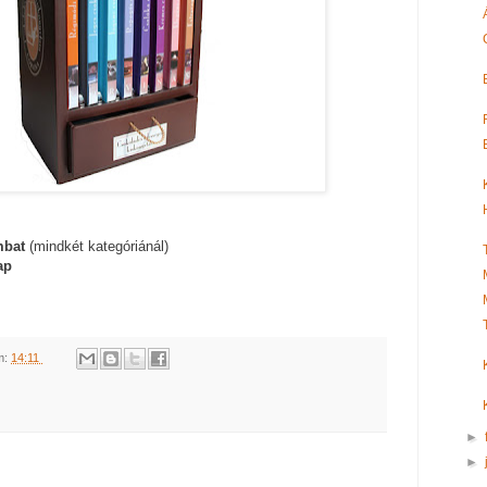
mbat
(mindkét kategóriánál)
ap
m:
14:11
►
►