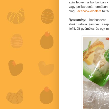
szín legyen a bonbonban - p
vagy polikarbonát formában 
blog
Facebook-oldalára
tölts
Nyeremény:
bonbonozós 
struktúrafólia (amivel sz
liofilizált gyümölcs és egy 