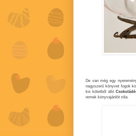
De van még egy nyeremény 
nagyszerű könyvet fogok kis
kis kötetből álló
Csokoládé
remek könyvajánlót róla.