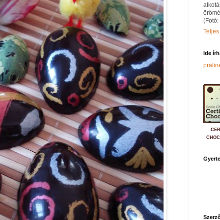
alkotá
örömé
(Fotó:
Teljes
Ide ír
prali
CER
CHOC
Gyerte
Szerző