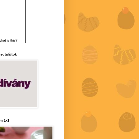
hat is this?
 megtaláltok
n 1x1