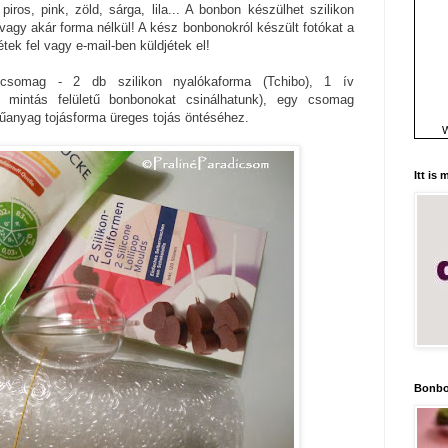
iros, pink, zöld, sárga, lila... A bonbon készülhet szilikon
vagy akár forma nélkül! A kész bonbonokról készült fotókat a
étek fel vagy e-mail-ben küldjétek el!
csomag - 2 db szilikon nyalókaforma (Tchibo), 1 ív
ép mintás felületű bonbonokat csinálhatunk), egy csomag
műanyag tojásforma üreges tojás öntéséhez.
W
Itt is
Bonbo