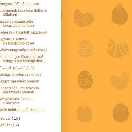
Áfonyás trüffel & cupcake
Csokigömb készítése (töltött &
töltetlen)
Epres-balzsamecetes
tavaszváró bonbon
Fehér nugát pirított magvakkal
Egzotikus Toffifee
passiógyümölccsel
Kávés-mogyorópralinés kocka
Heidelberger Studentenkuß
avagy a heidelbergi diák...
Tavaszi nyúlváró játék
Mentás töltetlen csokoládé
Mogyorópralinés bonbon
Tengeri sós - muscovado
karamellás bonbon
Könyvajánló: Couture
Chocolate
Kívül-belül zöldteás bonbon
február
( 15 )
január
( 15 )