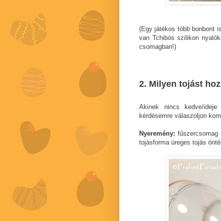
(Egy játékos több bonbont is
van Tchibós szilikon nyaló
csomagban!)
2. Milyen tojást ho
Akinek nincs kedve/ideje
kérdésemre válaszoljon kom
Nyeremény:
fűszercsomag 
tojásforma üreges tojás önt