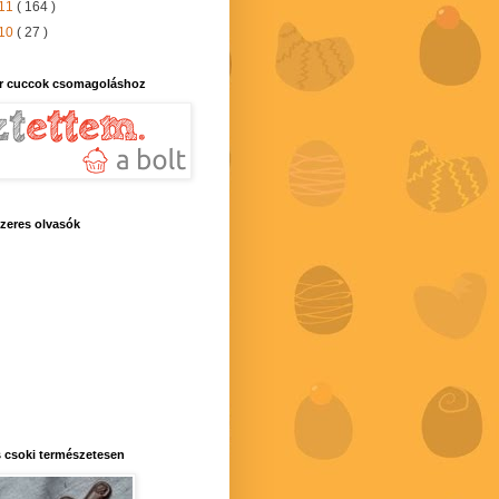
11
( 164 )
10
( 27 )
r cuccok csomagoláshoz
zeres olvasók
 csoki természetesen