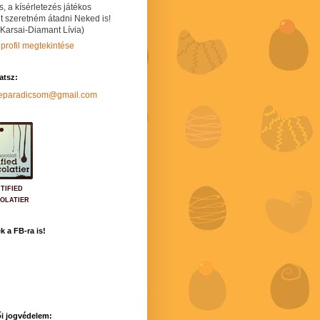
s, a kísérletezés játékos
t szeretném átadni Neked is!
 Karsai-Diamant Lívia)
 profil megtekintése
hatsz:
neparadicsom@gmail.com
TIFIED
OLATIER
k a FB-ra is!
i jogvédelem: