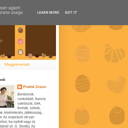
 user-agent
nerate usage
LEARN MORE
GOT IT
Megjelenések
ról
Praliné Zsuzsi
Bonbonok,
csokoládé, francia
cukrászat, ízek,
formák, színek,
ák, kísérletezés, játékosság...
: Az inspiráció ott van
hol, ha nyitott vagy rá,
álod! (A. G. Shotts). Az