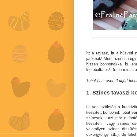
Itt a tavasz, itt a húsvéti
játéknak! Most azonban egy k
hiszen bonbonokkal is leh
kipróbáltátok! De nem is sza
Tehát összesen 3 díjért lehet
1. Színes tavaszi 
Itt van szükség a kreativi
készített bonbonok fotóit v
színesek - azt már a fant
készíteni, vagy színes cs
valamilyen színes díszítés
cukorgyöngy stb.), de lehet