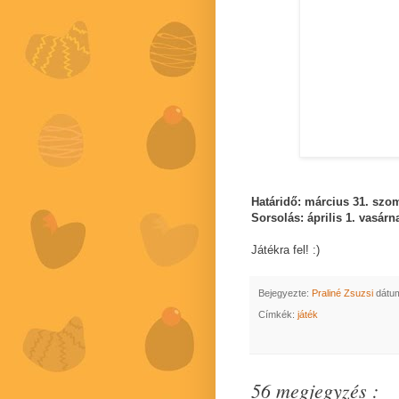
Határidő: március 31. szo
Sorsolás: április 1. vasárn
Játékra fel! :)
Bejegyezte:
Praliné Zsuzsi
dátu
Címkék:
játék
56 megjegyzés :