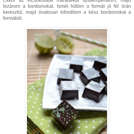
Ekkor az étcsokoládé maradékát újratemperálom, majd
lezárom a bonbonokat. Ismét hűtöm a formát jó fél órán
keresztül, majd óvatosan kifordítom a kész bonbonokat a
formából.