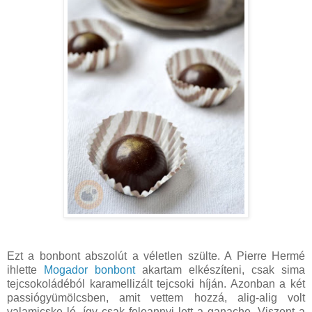
Ezt a bonbont abszolút a véletlen szülte. A Pierre Hermé
ihlette
Mogador bonbont
akartam elkészíteni, csak sima
tejcsokoládéból karamellizált tejcsoki híján. Azonban a két
passiógyümölcsben, amit vettem hozzá, alig-alig volt
valamicske lé, így csak feleannyi lett a ganache. Viszont a