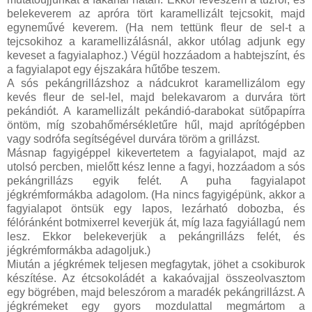
belekeverem az apróra tört karamellizált tejcsokit, majd
egyneművé keverem. (Ha nem tettünk fleur de sel-t a
tejcsokihoz a karamellizálásnál, akkor utólag adjunk egy
keveset a fagyialaphoz.) Végül hozzáadom a habtejszínt, és
a fagyialapot egy éjszakára hűtőbe teszem.
A sós pekángrillázshoz a nádcukrot karamellizálom egy
kevés fleur de sel-lel, majd belekavarom a durvára tört
pekándiót. A karamellizált pekándió-darabokat sütőpapírra
öntöm, míg szobahőmérsékletűre hűl, majd aprítógépben
vagy sodrófa segítségével durvára töröm a grillázst.
Másnap fagyigéppel kikevertetem a fagyialapot, majd az
utolsó percben, mielőtt kész lenne a fagyi, hozzáadom a sós
pekángrillázs egyik felét. A puha fagyialapot
jégkrémformákba adagolom. (Ha nincs fagyigépünk, akkor a
fagyialapot öntsük egy lapos, lezárható dobozba, és
félóránként botmixerrel keverjük át, míg laza fagyiállagú nem
lesz. Ekkor belekeverjük a pekángrillázs felét, és
jégkrémformákba adagoljuk.)
Miután a jégkrémek teljesen megfagytak, jöhet a csokiburok
készítése. Az étcsokoládét a kakaóvajjal összeolvasztom
egy bögrében, majd beleszórom a maradék pekángrillázst. A
jégkrémeket egy gyors mozdulattal megmártom a