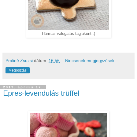
Hármas válogatás tagjaként :)
Praliné Zsuzsi
dátum:
16:56
Nincsenek megjegyzések:
Megosztás
2013. április 17.
Epres-levendulás trüffel