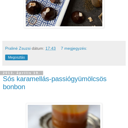
Praliné Zsuzsi
dátum:
17:43
7 megjegyzés:
Megosztás
2013. április 19.
Sós karamellás-passiógyümölcsös
bonbon