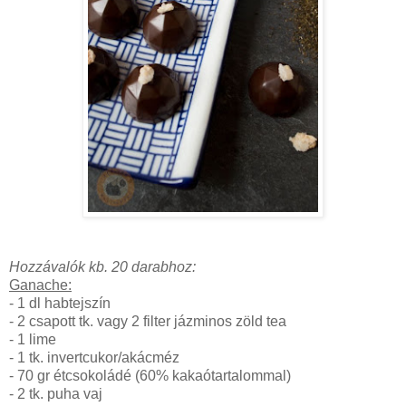
Hozzávalók kb. 20 darabhoz:
Ganache:
- 1 dl habtejszín
- 2 csapott tk. vagy 2 filter jázminos zöld tea
- 1 lime
- 1 tk. invertcukor/akácméz
- 70 gr étcsokoládé (60% kakaótartalommal)
- 2 tk. puha vaj