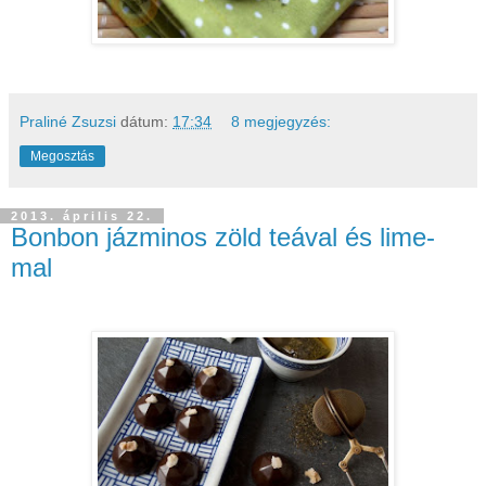
Praliné Zsuzsi
dátum:
17:34
8 megjegyzés:
Megosztás
2013. április 22.
Bonbon jázminos zöld teával és lime-
mal