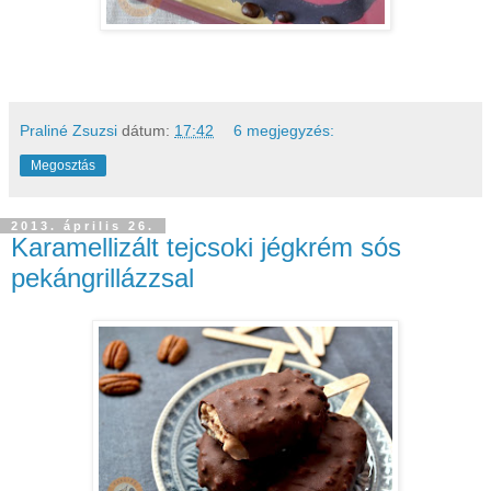
Praliné Zsuzsi
dátum:
17:42
6 megjegyzés:
Megosztás
2013. április 26.
Karamellizált tejcsoki jégkrém sós
pekángrillázzsal