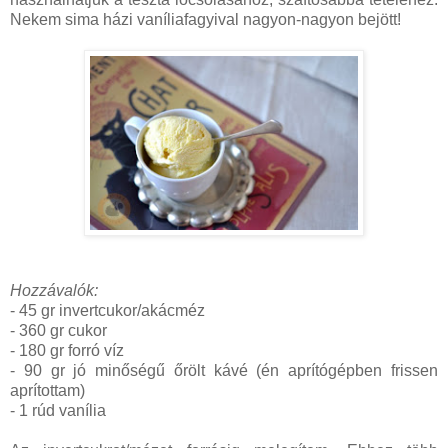
Nekem sima házi vaníliafagyival nagyon-nagyon bejött!
Hozzávalók:
- 45 gr invertcukor/akácméz
- 360 gr cukor
- 180 gr forró víz
- 90 gr jó minőségű őrölt kávé (én aprítógépben frissen
aprítottam)
- 1 rúd vanília