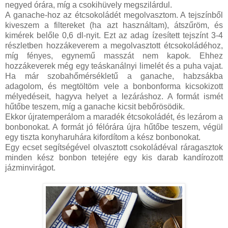
negyed órára, míg a csokihüvely megszilárdul.
A ganache-hoz az étcsokoládét megolvasztom. A tejszínből
kiveszem a filtereket (ha azt használtam), átszűröm, és
kimérek belőle 0,6 dl-nyit. Ezt az adag ízesített tejszínt 3-4
részletben hozzákeverem a megolvasztott étcsokoládéhoz,
míg fényes, egynemű masszát nem kapok. Ehhez
hozzákeverek még egy teáskanálnyi limelét és a puha vajat.
Ha már szobahőmérsékletű a ganache, habzsákba
adagolom, és megtöltöm vele a bonbonforma kicsokizott
mélyedéseit, hagyva helyet a lezáráshoz. A formát ismét
hűtőbe teszem, míg a ganache kicsit bebőrösödik.
Ekkor újratemperálom a maradék étcsokoládét, és lezárom a
bonbonokat. A formát jó félórára újra hűtőbe teszem, végül
egy tiszta konyharuhára kifordítom a kész bonbonokat.
Egy ecset segítségével olvasztott csokoládéval ráragasztok
minden kész bonbon tetejére egy kis darab kandírozott
jázminvirágot.