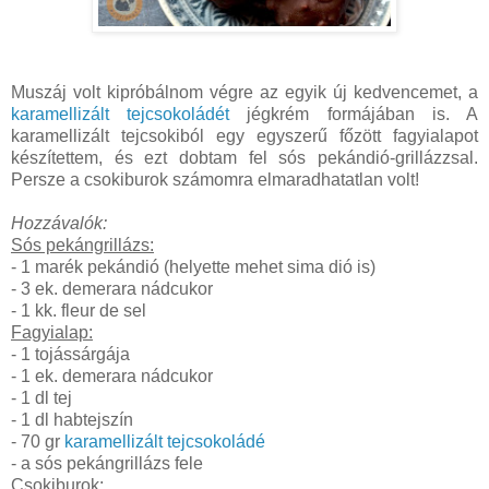
Muszáj volt kipróbálnom végre az egyik új kedvencemet, a
karamellizált tejcsokoládét
jégkrém formájában is. A
karamellizált tejcsokiból egy egyszerű főzött fagyialapot
készítettem, és ezt dobtam fel sós pekándió-grillázzsal.
Persze a csokiburok számomra elmaradhatatlan volt!
Hozzávalók:
Sós pekángrillázs:
- 1 marék pekándió (helyette mehet sima dió is)
- 3 ek. demerara nádcukor
- 1 kk. fleur de sel
Fagyialap:
- 1 tojássárgája
- 1 ek. demerara nádcukor
- 1 dl tej
- 1 dl habtejszín
- 70 gr
karamellizált tejcsokoládé
- a sós pekángrillázs fele
Csokiburok: