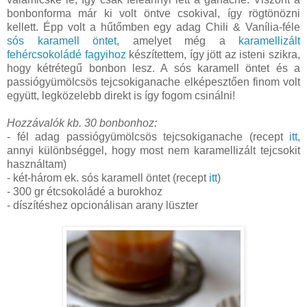
bonbonforma már ki volt öntve csokival, így rögtönözni
kellett. Épp volt a hűtőmben egy adag Chili & Vanília-féle
sós karamell öntet
, amelyet még a
karamellizált
fehércsokoládé fagyihoz
készítettem, így jött az isteni szikra,
hogy kétrétegű bonbon lesz. A sós karamell öntet és a
passiógyümölcsös tejcsokiganache elképesztően finom volt
együtt, legközelebb direkt is így fogom csinálni!
Hozzávalók kb. 30 bonbonhoz:
- fél adag passiógyümölcsös tejcsokiganache (recept
itt
,
annyi különbséggel, hogy most nem karamellizált tejcsokit
használtam)
- két-három ek. sós karamell öntet (recept
itt
)
- 300 gr étcsokoládé a burokhoz
- díszítéshez opcionálisan arany lüszter