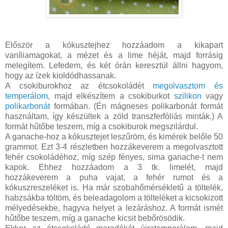
Először a kókusztejhez hozzáadom a kikapart
vaníliamagokat, a mézet és a lime héját, majd forrásig
melegítem. Lefedem, és két órán keresztül állni hagyom,
hogy az ízek kioldódhassanak.
A csokiburokhoz az étcsokoládét
megolvasztom és
temperálom
, majd elkészítem a csokiburkot
szilikon
vagy
polikarbonát
formában. (Én mágneses polikarbonát formát
használtam, így készültek a zöld transzferfóliás minták.) A
formát hűtőbe teszem, míg a csokiburok megszilárdul.
A ganache-hoz a kókusztejet leszűröm, és kimérek belőle 50
grammot. Ezt 3-4 részletben hozzákeverem a megolvasztott
fehér csokoládéhoz, míg szép fényes, sima ganache-t nem
kapok. Ehhez hozzáadom a 3 tk. limelét, majd
hozzákeverem a puha vajat, a fehér rumot és a
kókuszreszeléket is. Ha már szobahőmérsékletű a töltelék,
habzsákba töltöm, és beleadagolom a tölteléket a kicsokizott
mélyedésekbe, hagyva helyet a lezáráshoz. A formát ismét
hűtőbe teszem, míg a ganache kicsit bebőrösödik.