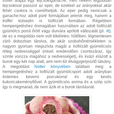
trüffel alapja egy tejcsokiganache, mert nekem legjobban
tejcsokival passzol az eper, de ezekkel az arányokkal akár
fehér csokira is cserélhetjük. Az eper pedig nemcsak a
ganache-hoz adott püré formájában jelenik meg, hanem a
trüffel külsején is liofilizált formában. Régebben
hempergetéshez önmagában használtam az adott liofilizált
gyümölcs porrá őrölt vagy durvára aprított változatát (pl.
itt
),
de ez a megoldás nem volt tökéletes: hűtőben, légmentesen
záró dobozban tárolva, de akár szobahőmérsékleten is
nagyon gyorsan megszívta magát a liofilizált gyümölcsös
réteg nedvességgel (mivel eredendően csontszáraz, így
szinte vonzza magához a nedvességet), és kvázi elázott a
burok egy-két nap alatt, ami nem túl étvágygerjesztő látvány.
A megoldást
Notter könyvében
találtam meg: a
hempergetéshez a liofilizált gyümölcsport adott arányban
érdemes keverni porcukorral és egy kevés
kukoricakeményítővel. A gyümölcsös aroma és a szép szín
így is megmarad, de nem ázik el a burok tárolásnál.