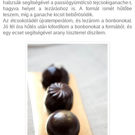
habzsák segítségével a passiógyümölcsö tejcsokiganache-t,
hagyva helyet a lezáráshoz is. A formát ismét hűtőbe
teszem, míg a ganache kicsit bebőrösödik.
Az étcsokoládét újratemperálom, és lezárom a bonbonokat.
Jó fél óra hűtés után kifordítom a bonbonokat a formából, és
egy ecset segítségével arany lüszterrel díszítem.