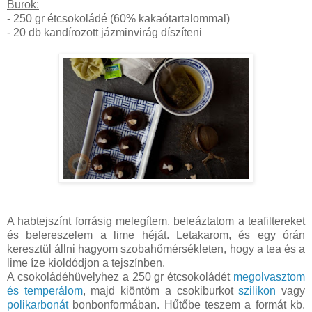
Burok:
- 250 gr étcsokoládé (60% kakaótartalommal)
- 20 db kandírozott jázminvirág díszíteni
A habtejszínt forrásig melegítem, beleáztatom a teafiltereket
és belereszelem a lime héját. Letakarom, és egy órán
keresztül állni hagyom szobahőmérsékleten, hogy a tea és a
lime íze kioldódjon a tejszínben.
A csokoládéhüvelyhez a 250 gr étcsokoládét
megolvasztom
és temperálom
, majd kiöntöm a csokiburkot
szilikon
vagy
polikarbonát
bonbonformában. Hűtőbe teszem a formát kb.