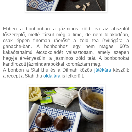
Ebben a bonbonban a jázminos zöld tea az abszolút
főszereplő, mellé társul még a lime, de nem tolakodóan,
csak éppen finoman ráerősít a zöld tea ízvilágára a
ganache-ban. A bonbonhoz egy nem magas, 60%
kakaótartalmú étcsokoládét választottam, amely szépen
hagyja érvényesülni a jázminos zöld teát. A bonbonokat
kandírozott jázmindarabokkal koronáztam meg.
A bonbon a Stahl.hu és a Dilmah közös
játékára
készült;
a recept a Stahl.hu
oldalára
is felkerült.