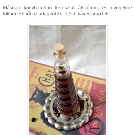
Másnap konyharuhán keresztül átszűröm, és üvegekbe
töltöm. Ebből az adagból kb. 1,5 dl kávészirup lett.