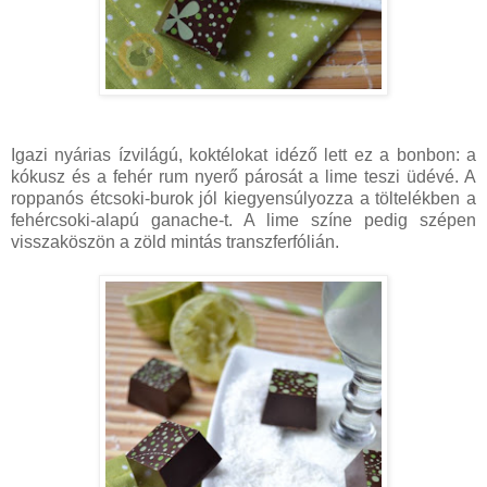
Igazi nyárias ízvilágú, koktélokat idéző lett ez a bonbon: a
kókusz és a fehér rum nyerő párosát a lime teszi üdévé. A
roppanós étcsoki-burok jól kiegyensúlyozza a töltelékben a
fehércsoki-alapú ganache-t. A lime színe pedig szépen
visszaköszön a zöld mintás transzferfólián.