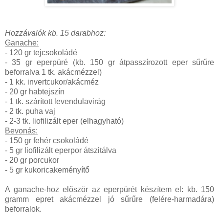
Hozzávalók kb. 15 darabhoz:
Ganache:
- 120 gr tejcsokoládé
- 35 gr eperpüré (kb. 150 gr átpasszírozott eper sűrűre
beforralva 1 tk. akácmézzel)
- 1 kk. invertcukor/akácméz
- 20 gr habtejszín
- 1 tk. szárított levendulavirág
- 2 tk. puha vaj
- 2-3 tk. liofilizált eper (elhagyható)
Bevonás:
- 150 gr fehér csokoládé
- 5 gr liofilizált eperpor átszitálva
- 20 gr porcukor
- 5 gr kukoricakeményítő
A ganache-hoz először az eperpürét készítem el: kb. 150
gramm epret akácmézzel jó sűrűre (felére-harmadára)
beforralok.