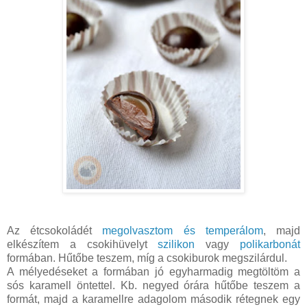
Az étcsokoládét
megolvasztom és temperálom
, majd
elkészítem a csokihüvelyt
szilikon
vagy
polikarbonát
formában. Hűtőbe teszem, míg a csokiburok megszilárdul.
A mélyedéseket a formában jó egyharmadig megtöltöm a
sós karamell öntettel. Kb. negyed órára hűtőbe teszem a
formát, majd a karamellre adagolom második rétegnek egy