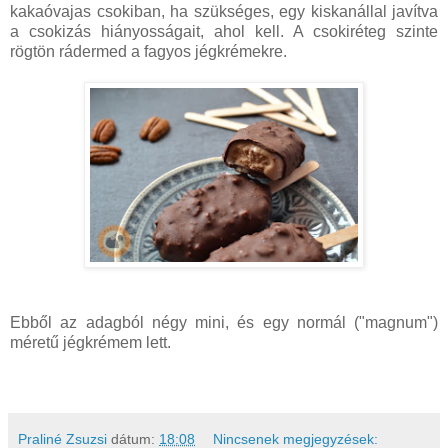
kakaóvajas csokiban, ha szükséges, egy kiskanállal javítva
a csokizás hiányosságait, ahol kell. A csokiréteg szinte
rögtön rádermed a fagyos jégkrémekre.
Ebből az adagból négy mini, és egy normál ("magnum")
méretű jégkrémem lett.
Praliné Zsuzsi
dátum:
18:08
Nincsenek megjegyzések: