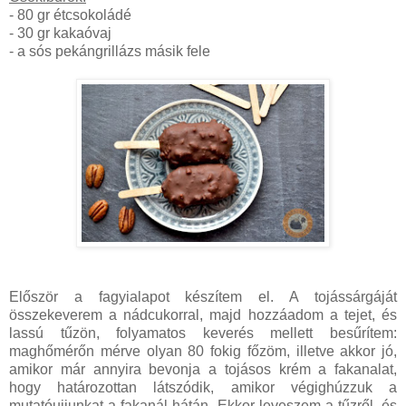
- 80 gr étcsokoládé
- 30 gr kakaóvaj
- a sós pekángrillázs másik fele
Először a fagyialapot készítem el. A tojássárgáját
összekeverem a nádcukorral, majd hozzáadom a tejet, és
lassú tűzön, folyamatos keverés mellett besűrítem:
maghőmérőn mérve olyan 80 fokig főzöm, illetve akkor jó,
amikor már annyira bevonja a tojásos krém a fakanalat,
hogy határozottan látszódik, amikor végighúzzuk a
mutatóujjunkat a fakanál hátán. Ekkor leveszem a tűzről, és