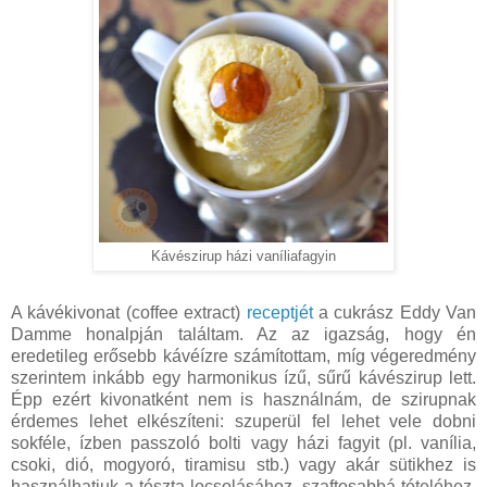
Kávészirup házi vaníliafagyin
A kávékivonat (coffee extract)
receptjét
a cukrász Eddy Van
Damme honalpján találtam. Az az igazság, hogy én
eredetileg erősebb kávéízre számítottam, míg végeredmény
szerintem inkább egy harmonikus ízű, sűrű kávészirup lett.
Épp ezért kivonatként nem is használnám, de szirupnak
érdemes lehet elkészíteni: szuperül fel lehet vele dobni
sokféle, ízben passzoló bolti vagy házi fagyit (pl. vanília,
csoki, dió, mogyoró, tiramisu stb.) vagy akár sütikhez is
használhatjuk a tészta locsolásához, szaftosabbá tételéhez.