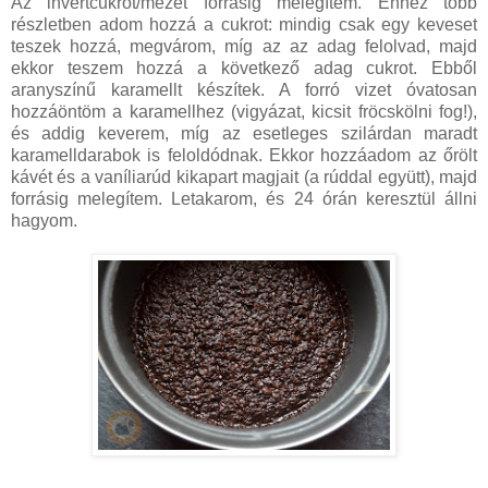
Az invertcukrot/mézet forrásig melegítem. Ehhez több
részletben adom hozzá a cukrot: mindig csak egy keveset
teszek hozzá, megvárom, míg az az adag felolvad, majd
ekkor teszem hozzá a következő adag cukrot. Ebből
aranyszínű karamellt készítek. A forró vizet óvatosan
hozzáöntöm a karamellhez (vigyázat, kicsit fröcskölni fog!),
és addig keverem, míg az esetleges szilárdan maradt
karamelldarabok is feloldódnak. Ekkor hozzáadom az őrölt
kávét és a vaníliarúd kikapart magjait (a rúddal együtt), majd
forrásig melegítem. Letakarom, és 24 órán keresztül állni
hagyom.