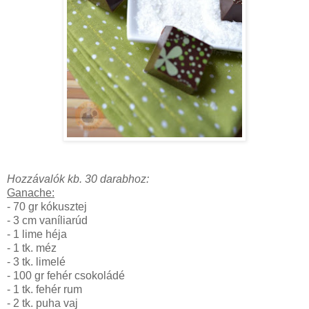
Hozzávalók kb. 30 darabhoz:
Ganache:
- 70 gr kókusztej
- 3 cm vaníliarúd
- 1 lime héja
- 1 tk. méz
- 3 tk. limelé
- 100 gr fehér csokoládé
- 1 tk. fehér rum
- 2 tk. puha vaj