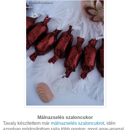
Málnazselés szaloncukor
Tavaly készítettem már
málnazselés szaloncukrot
, idén
azonban módosítottam rajta több ponton: most agar-agarral