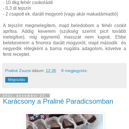
- 10 dkg fehér csokoládé
- 0,3 dl tejszín
- 2 csapott ek. darált mogyoró (vagy akár makadámiadió)
A tejszínt megmelegítem, majd beledobom a fehér csokit
aprítva. Addig keverem (szükség szerint picit tovább
melegítve), míg egynemű masszát nem kapok. Ebbe
belekeverem a finomra darált mogyorót, majd második és
negyedik rétegként a barna nugátra adagolom, követve a
fenti receptet.
Praliné Zsuzsi
dátum:
12:35
8 megjegyzés:
Megosztás
2011. december 27.
Karácsony a Praliné Paradicsomban