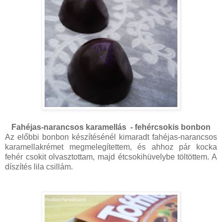
Fahéjas-narancsos karamellás - fehércsokis bonbon
Az előbbi bonbon készítésénél kimaradt fahéjas-narancsos
karamellakrémet megmelegítettem, és ahhoz pár kocka
fehér csokit olvasztottam, majd étcsokihüvelybe töltöttem. A
díszítés lila csillám.