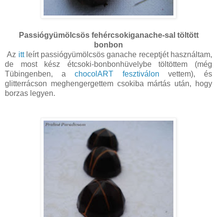
Passiógyümölcsös fehércsokiganache-sal töltött
bonbon
Az
itt
leírt passiógyümölcsös ganache receptjét használtam,
de most kész étcsoki-bonbonhüvelybe töltöttem (még
Tübingenben, a
chocolART fesztiválon
vettem), és
glitterrácson meghengergettem csokiba mártás után, hogy
borzas legyen.