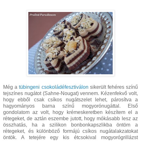
Még a
tübingeni csokoládéfesztiválon
sikerült fehéres színű
tejszínes nugátot (Sahne-Nougat) vennem. Kézenfekvő volt,
hogy ebből csak csíkos nugátszelet lehet, párosítva a
hagyományos barna színű mogyorónugáttal. Első
gondolatom az volt, hogy krémeskeretben készítem el a
rétegeket, de aztán eszembe jutott, hogy mókásabb lesz az
összhatás, ha a szilikon bonbonkapszlikba öntöm a
rétegeket, és különböző formájú csíkos nugátalakzatokat
öntök. A tetejére egy kis étcsokival mogyorógrillázst