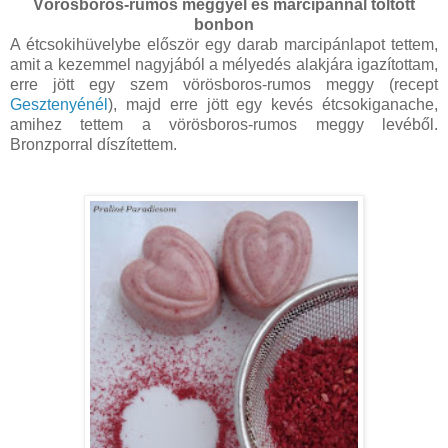
Vörösboros-rumos meggyel és marcipánnal töltött
bonbon
A étcsokihüvelybe először egy darab marcipánlapot tettem,
amit a kezemmel nagyjából a mélyedés alakjára igazítottam,
erre jött egy szem vörösboros-rumos meggy (recept
Gesztenyénél
), majd erre jött egy kevés étcsokiganache,
amihez tettem a vörösboros-rumos meggy levéből.
Bronzporral díszítettem.