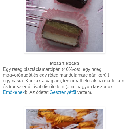
Mozart-kocka
Egy réteg pisztáciamarcipán (40%-os), egy réteg
mogyorónugát és egy réteg mandulamarcipán került
egymásra. Kockákra vágtam, temperált étcsokiba mártottam,
és transzferfóliával díszítettem (amit nagyon köszönök
Emőkének
!). Az ötletet
Gesztenyétől
vettem.