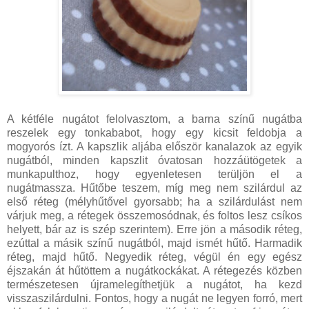
A kétféle nugátot felolvasztom, a barna színű nugátba
reszelek egy tonkababot, hogy egy kicsit feldobja a
mogyorós ízt. A kapszlik aljába először kanalazok az egyik
nugátból, minden kapszlit óvatosan hozzáütögetek a
munkapulthoz, hogy egyenletesen terüljön el a
nugátmassza. Hűtőbe teszem, míg meg nem szilárdul az
első réteg (mélyhűtővel gyorsabb; ha a szilárdulást nem
várjuk meg, a rétegek összemosódnak, és foltos lesz csíkos
helyett, bár az is szép szerintem). Erre jön a második réteg,
ezúttal a másik színű nugátból, majd ismét hűtő. Harmadik
réteg, majd hűtő. Negyedik réteg, végül én egy egész
éjszakán át hűtöttem a nugátkockákat. A rétegezés közben
természetesen újramelegíthetjük a nugátot, ha kezd
visszaszilárdulni. Fontos, hogy a nugát ne legyen forró, mert