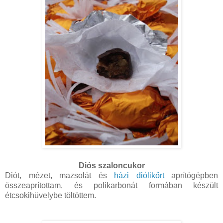
Diós szaloncukor
Diót, mézet, mazsolát és
házi diólikőrt
aprítógépben
összeaprítottam, és polikarbonát formában készült
étcsokihüvelybe töltöttem.