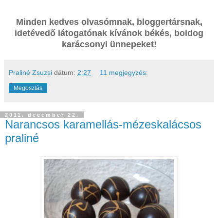
Minden kedves olvasómnak, bloggertársnak,
idetévedő látogatónak kívánok békés, boldog
karácsonyi ünnepeket!
Praliné Zsuzsi
dátum:
2:27
11 megjegyzés:
Megosztás
2011. december 22.
Narancsos karamellás-mézeskalácsos
praliné