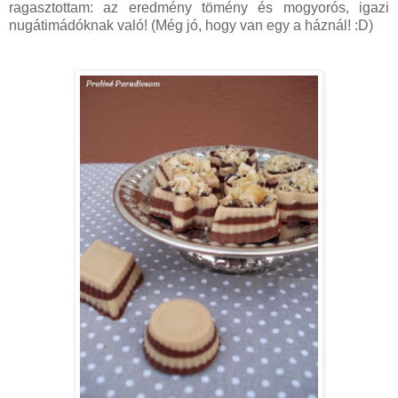
ragasztottam: az eredmény tömény és mogyorós, igazi
nugátimádóknak való! (Még jó, hogy van egy a háznál! :D)