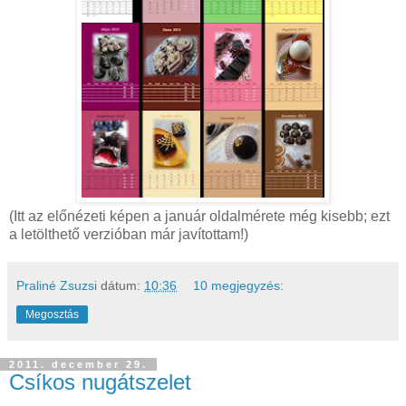
(Itt az előnézeti képen a január oldalmérete még kisebb; ezt
a letölthető verzióban már javítottam!)
Praliné Zsuzsi
dátum:
10:36
10 megjegyzés:
Megosztás
2011. december 29.
Csíkos nugátszelet