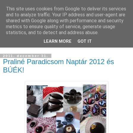
This site uses cookies from Google to deliver its services
and to analyze traffic. Your IP address and user-agent are
shared with Google along with performance and security
metrics to ensure quality of service, generate usage
statistics, and to detect and address abuse.
LEARN MORE
GOT IT
▼
2011. december 31.
Praliné Paradicsom Naptár 2012 és
BÚÉK!