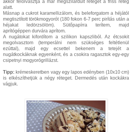
akkor felolvasztja a már megszilárdult réteget a friss réteg
alatt.
Másnap a cukrot karamellizálom, és beleforgatom a héjától
megtisztított törökmogyorót (180 fokon 6-7 perc pirítás után a
héjakat ledörzsölöm). Sütőpapírra terítem, majd
aprítógéppen durvára aprítom.
A nugátokat kifordítom a szilikon kapszliból. Az étcsokit
megolvasztom (temperálni nem szükséges feltétlenül
ezúttal), majd egy ecsettel bekenem a tetejét a
nugátkockáknak egyenként, és a csokira ragasztok egy-egy
csipetnyi mogyorógrillázst.
Tipp:
krémeskeretben vagy egy lapos edényben (10x10 cm)
is elkészíthetjük a négy réteget. Dermedés után kockákra
vágjuk.