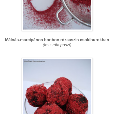
Málnás-marcipános bonbon rózsaszín csokiburokban
(lesz róla poszt)