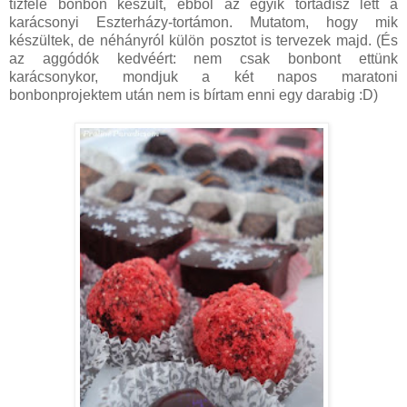
tízféle bonbon készült, ebből az egyik tortadísz lett a
karácsonyi Eszterházy-tortámon. Mutatom, hogy mik
készültek, de néhányról külön posztot is tervezek majd. (És
az aggódók kedvéért: nem csak bonbont ettünk
karácsonykor, mondjuk a két napos maratoni
bonbonprojektem után nem is bírtam enni egy darabig :D)