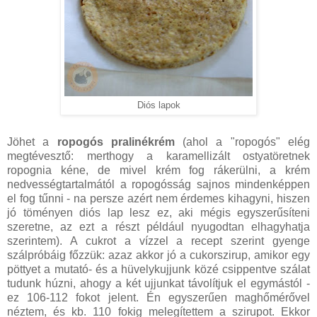
Diós lapok
Jöhet a
ropogós pralinékrém
(ahol a "ropogós" elég
megtévesztő: merthogy a karamellizált ostyatöretnek
ropognia kéne, de mivel krém fog rákerülni, a krém
nedvességtartalmától a ropogósság sajnos mindenképpen
el fog tűnni - na persze azért nem érdemes kihagyni, hiszen
jó töményen diós lap lesz ez, aki mégis egyszerűsíteni
szeretne, az ezt a részt például nyugodtan elhagyhatja
szerintem). A cukrot a vízzel a recept szerint gyenge
szálpróbáig főzzük: azaz akkor jó a cukorszirup, amikor egy
pöttyet a mutató- és a hüvelykujjunk közé csippentve szálat
tudunk húzni, ahogy a két ujjunkat távolítjuk el egymástól -
ez 106-112 fokot jelent. Én egyszerűen maghőmérővel
néztem, és kb. 110 fokig melegítettem a szirupot. Ekkor