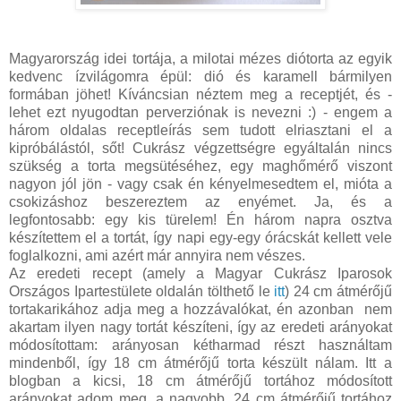
Magyarország idei tortája, a milotai mézes diótorta az egyik
kedvenc ízvilágomra épül: dió és karamell bármilyen
formában jöhet! Kíváncsian néztem meg a receptjét, és -
lehet ezt nyugodtan perverziónak is nevezni :) - engem a
három oldalas receptleírás sem tudott elriasztani el a
kipróbálástól, sőt! Cukrász végzettségre egyáltalán nincs
szükség a torta megsütéséhez, egy maghőmérő viszont
nagyon jól jön - vagy csak én kényelmesedtem el, mióta a
csokizáshoz beszereztem az enyémet. Ja, és a
legfontosabb: egy kis türelem! Én három napra osztva
készítettem el a tortát, így napi egy-egy órácskát kellett vele
foglalkozni, ami azért már annyira nem vészes.
Az eredeti recept (amely a Magyar Cukrász Iparosok
Országos Ipartestülete oldalán tölthető le
itt
) 24 cm átmérőjű
tortakarikához adja meg a hozzávalókat, én azonban nem
akartam ilyen nagy tortát készíteni, így az eredeti arányokat
módosítottam: arányosan kétharmad részt használtam
mindenből, így 18 cm átmérőjű torta készült nálam. Itt a
blogban a kicsi, 18 cm átmérőjű tortához módosított
arányokat adom meg, a nagyobb, 24 cm átmérőjű tortához