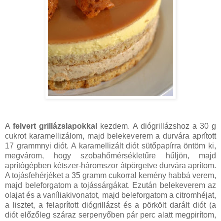
A
felvert grillázslapokkal
kezdem. A diógrillázshoz a 30 g
cukrot karamellizálom, majd belekeverem a durvára aprított
17 grammnyi diót. A karamellizált diót sütőpapírra öntöm ki,
megvárom, hogy szobahőmérsékletűre hűljön, majd
aprítógépben kétszer-háromszor átpörgetve durvára aprítom.
A tojásfehérjéket a 35 gramm cukorral kemény habbá verem,
majd beleforgatom a tojássárgákat. Ezután belekeverem az
olajat és a vaníliakivonatot, majd beleforgatom a citromhéjat,
a lisztet, a felaprított diógrillázst és a pörkölt darált diót (a
diót előzőleg száraz serpenyőben pár perc alatt megpirítom,