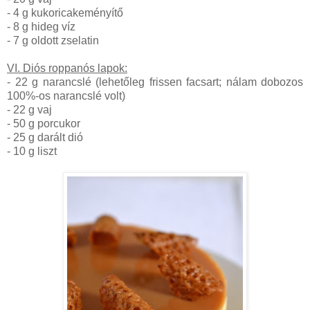
- 4 g kukoricakeményítő
- 8 g hideg víz
- 7 g oldott zselatin
VI. Diós roppanós lapok:
- 22 g narancslé (lehetőleg frissen facsart; nálam dobozos
100%-os narancslé volt)
- 22 g vaj
- 50 g porcukor
- 25 g darált dió
- 10 g liszt