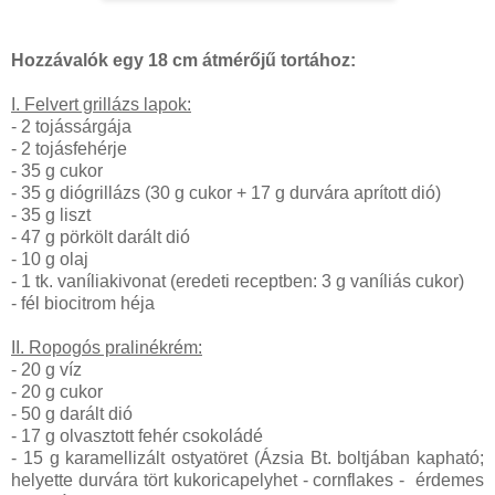
Hozzávalók egy 18 cm átmérőjű tortához:
I. Felvert grillázs lapok:
- 2 tojássárgája
- 2 tojásfehérje
- 35 g cukor
- 35 g diógrillázs (30 g cukor + 17 g durvára aprított dió)
- 35 g liszt
- 47 g pörkölt darált dió
- 10 g olaj
- 1 tk. vaníliakivonat (eredeti receptben: 3 g vaníliás cukor)
- fél biocitrom héja
II. Ropogós pralinékrém:
- 20 g víz
- 20 g cukor
- 50 g darált dió
- 17 g olvasztott fehér csokoládé
- 15 g karamellizált ostyatöret (Ázsia Bt. boltjában kapható;
helyette durvára tört kukoricapelyhet - cornflakes - érdemes