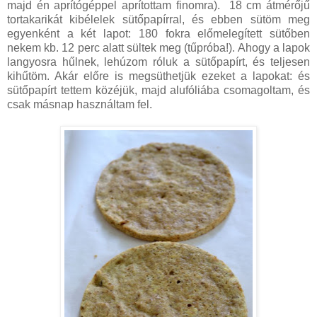
majd én aprítógéppel aprítottam finomra). 18 cm átmérőjű
tortakarikát kibélelek sütőpapírral, és ebben sütöm meg
egyenként a két lapot: 180 fokra előmelegített sütőben
nekem kb. 12 perc alatt sültek meg (tűpróba!). Ahogy a lapok
langyosra hűlnek, lehúzom róluk a sütőpapírt, és teljesen
kihűtöm. Akár előre is megsüthetjük ezeket a lapokat: és
sütőpapírt tettem közéjük, majd alufóliába csomagoltam, és
csak másnap használtam fel.