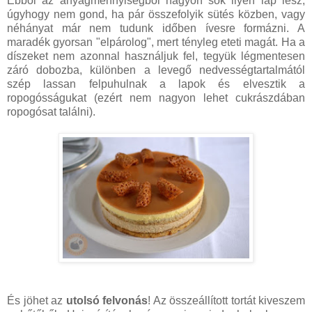
Ebből az anyagmennyiségből nagyon sok ilyen lap lesz,
úgyhogy nem gond, ha pár összefolyik sütés közben, vagy
néhányat már nem tudunk időben ívesre formázni. A
maradék gyorsan "elpárolog", mert tényleg eteti magát. Ha a
díszeket nem azonnal használjuk fel, tegyük légmentesen
záró dobozba, különben a levegő nedvességtartalmától
szép lassan felpuhulnak a lapok és elvesztik a
ropogósságukat (ezért nem nagyon lehet cukrászdában
ropogósat találni).
És jöhet az
utolsó felvonás
! Az összeállított tortát kiveszem