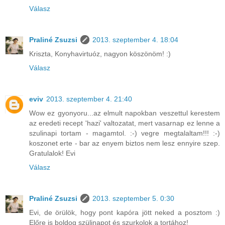
Válasz
Praliné Zsuzsi
2013. szeptember 4. 18:04
Kriszta, Konyhavirtuóz, nagyon köszönöm! :)
Válasz
eviv
2013. szeptember 4. 21:40
Wow ez gyonyoru...az elmult napokban veszettul kerestem
az eredeti recept 'hazi' valtozatat, mert vasarnap ez lenne a
szulinapi tortam - magamtol. :-) vegre megtalaltam!!! :-)
koszonet erte - bar az enyem biztos nem lesz ennyire szep.
Gratulalok! Evi
Válasz
Praliné Zsuzsi
2013. szeptember 5. 0:30
Evi, de örülök, hogy pont kapóra jött neked a posztom :)
Előre is boldog szülinapot és szurkolok a tortához!