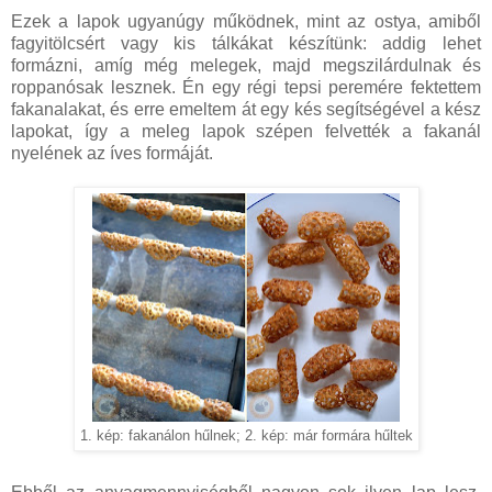
Ezek a lapok ugyanúgy működnek, mint az ostya, amiből
fagyitölcsért vagy kis tálkákat készítünk: addig lehet
formázni, amíg még melegek, majd megszilárdulnak és
roppanósak lesznek. Én egy régi tepsi peremére fektettem
fakanalakat, és erre emeltem át egy kés segítségével a kész
lapokat, így a meleg lapok szépen felvették a fakanál
nyelének az íves formáját.
1. kép: fakanálon hűlnek; 2. kép: már formára hűltek