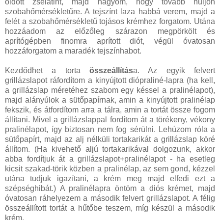
oldott zselatint, majd hagyom, hogy tovább hűljön
szobahőmérsékletűre. A tejszínt laza habbá verem, majd a
felét a szobahőmérsékletű tojásos krémhez forgatom. Utána
hozzáadom az előzőleg szárazon megpörkölt és
aprítógépben finomra aprított diót, végül óvatosan
hozzáforgatom a maradék tejszínhabot.
Kezdődhet a torta
összeállítás
a. Az egyik felvert
grillázslapot ráfordítom a kinyújtott diópraliné-lapra (ha kell,
a grillázslap méretéhez szabom egy késsel a pralinélapot),
majd alányúlok a sütőpapírnak, amin a kinyújtott pralinélap
fekszik, és átfordítom arra a tálra, amin a tortát össze fogom
állítani. Mivel a grillázslappal fordítom át a törékeny, vékony
pralinélapot, így biztosan nem fog sérülni. Lehúzom róla a
sütőpapírt, majd az alj nélküli tortakarikát a grillázslap köré
állítom. (Ha kivehető aljú tortakarikával dolgozunk, akkor
abba fordítjuk át a grillázslapot+pralinélapot - ha esetleg
kicsit szakad-törik közben a pralinélap, az sem gond, kézzel
utána tudjuk igazítani, a krém meg majd elfedi ezt a
szépséghibát.) A pralinélapra öntöm a diós krémet, majd
óvatosan ráhelyezem a második felvert grillázslapot. A félig
összeállított tortát a hűtőbe teszem, míg készül a második
krém.