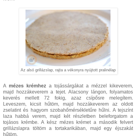
Az alsó grillázslap, rajta a vékonyra nyújtott pralinélap
A
mézes krémhez
a tojássárgákat a mézzel kikeverem,
majd hozzákeverem a tejet. Alacsony lángon, folyamatos
keverés mellett 72 fokig, azaz csípősre melegítem.
Leveszem, kicsit hűtöm, majd hozzákeverem az oldott
zselatint és hagyom szobahőmérsékletűre hűlni. A tejszínt
laza habbá verem, majd két részletben beleforgatom a
tojásos krémbe. A kész mézes krémet a második felvert
grillázslapra töltöm a tortakarikában, majd egy éjszakát
hűtöm.