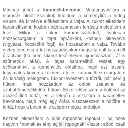
Másnap jöhet a
karamell-bevonat
. Meglangyosítom a
maradék oldott zselatint, feloldom a keményítőt a hideg
vízben, és kimérve előkészítem a vajat. A cukrot elkezdem
karamellizálni, közben párhuzamosan forrásig melegítem a
tejet. Mikor a cukor karamellizálódott, óvatosan
hozzácsurgatom a tejet apránként, közben átkeverve
(vigyázat, fröcskölni fog!), és hozzáadom a vajat. Tovább
melegítem, míg a tej hozzáadásakor megszilárdult karamell
újraolvad (ha nem sikerül tökéletesen újraolvasztani, át is
szűrhetjük akár). A tejes karamellből teszek egy
evőkanálnyit a keményítős oldathoz, majd azt lassan,
folyamatos keverés közben a tejes karamellhez csurgatom
és forrásig melegítem. Ekkor leveszem a tűzről, pár percig
hűtöm, majd hozzáadom az oldott zselatint, és
szobahőmérsékletűre hűtöm. Ekkor előveszem a hűtőből az
összeállított tortát, és a tetején eloszlatom a karamelles
bevonatot, majd még egy órára visszateszem a hűtőbe a
tortát, hogy a bevonat is szépen megszilárduljon.
Közben elkészítem a diós roppanós lapokat - na ezek
nagyon finomak és tényleg jól ropognak! Viszont ebből csak