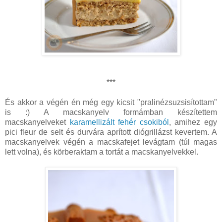
***
És akkor a végén én még egy kicsit "pralinézsuzsisítottam"
is :) A macskanyelv formámban készítettem
macskanyelveket
karamellizált fehér csokiból
, amihez egy
pici fleur de selt és durvára aprított diógrillázst kevertem. A
macskanyelvek végén a macskafejet levágtam (túl magas
lett volna), és körberaktam a tortát a macskanyelvekkel.