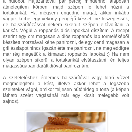
a hűtőből. Hajszárítóval pár percig mindenhol alaposan
átmelegítem körben, majd szépen le lehet húzni a
tortakarikát. Ha mégsem engedné magát, akkor inkább
vágjuk körbe egy vékony pengéjű késsel, ne feszegessük,
de hajszárítózással nekem sikerült szépen eltávolítani a
karikát. Végül a roppanós diós lapokkal díszítem. A recept
szerint egy cm magasan a diós roppanós lap törmelékéből
készített morzsával kéne panírozni, de egy centi magasan a
grillázslapot nincs igazán értelme panírozni, na meg eddigre
már rég megettük a kimaradt roppanós lapokat :) Ha nem
olyan szépen sikerül a tortakarikát elválasztani, én teljes
magasságában darált dióval paníroznám.
A szeleteléshez érdemes hajszárítóval vagy forró vízzel
megmelegíteni a kést, illetve akkor lehet a legszebb
szeleteket vágni, amikor teljesen hűtőhideg a torta (a képen
látható szelet vágásánál már egy kicsit melegebb volt
sajnos).