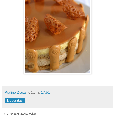
Praliné Zsuzsi
dátum:
17:51
Megosztás
26 megjegyzés: