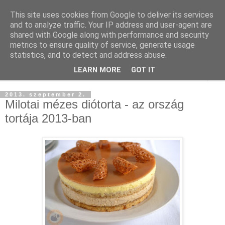
This site uses cookies from Google to deliver its services
and to analyze traffic. Your IP address and user-agent are
shared with Google along with performance and security
metrics to ensure quality of service, generate usage
statistics, and to detect and address abuse.
LEARN MORE
GOT IT
▼
2013. szeptember 2.
Milotai mézes diótorta - az ország
tortája 2013-ban