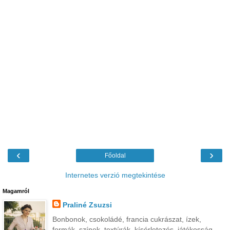
‹
›
Főoldal
Internetes verzió megtekintése
Magamról
Praliné Zsuzsi
Bonbonok, csokoládé, francia cukrászat, ízek,
formák, színek, textúrák, kísérletezés, játékosság...