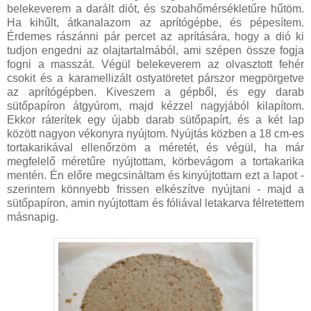
belekeverem a darált diót, és szobahőmérsékletűre hűtöm.
Ha kihűlt, átkanalazom az aprítógépbe, és pépesítem.
Érdemes rászánni pár percet az aprítására, hogy a dió ki
tudjon engedni az olajtartalmából, ami szépen össze fogja
fogni a masszát. Végül belekeverem az olvasztott fehér
csokit és a karamellizált ostyatöretet párszor megpörgetve
az aprítógépben. Kiveszem a gépből, és egy darab
sütőpapíron átgyúrom, majd kézzel nagyjából kilapítom.
Ekkor ráterítek egy újabb darab sütőpapírt, és a két lap
között nagyon vékonyra nyújtom. Nyújtás közben a 18 cm-es
tortakarikával ellenőrzöm a méretét, és végül, ha már
megfelelő méretűre nyújtottam, körbevágom a tortakarika
mentén. Én előre megcsináltam és kinyújtottam ezt a lapot -
szerintem könnyebb frissen elkészítve nyújtani - majd a
sütőpapíron, amin nyújtottam és fóliával letakarva félretettem
másnapig.