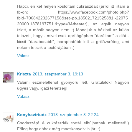
Hapci, én két helyen kóstoltam cukrászdait (arról itt írtam a
fb-on: https://www.facebook.com/photo.php?
fbid=706842232677158&set=pb.185021721525881.-22075
20000.1378197751.&type=3&theater), az egyik nagyon
ízlett, a másik nagyon nem :) Mondjuk a házinál az külön
tetszett, hogy - mivel csak aprítógépben "daráltam" a diót -
kicsit "darabosabb", haraphatóbb lett a grillázsréteg, ami
nekem tetszik a textúrájában :)
Válasz
Kriszta
2013. szeptember 3. 19:13
Valami eszméletlenül gyönyörű lett. Gratulálok! Nagyon
ügyes vagy, igazi tehetség!
Válasz
Konyhavirtuóz
2013. szeptember 3. 22:24
Csodaszép! A cukrászdák tortái elbújhatnak melletted!:)
Főleg hogy ehhez még macskanyelv is jár! :)