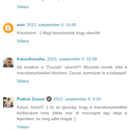
Válasz
eviv
2013. szeptember 5. 14:45
Köszönöm :-) Majd beszàmolok hogy sikerült!
Válasz
Katucikonyha,
2013. szeptember 5. 22:58
De imádom a "Zsuzsis" verziót!!!! Micsoda remek ötlet a
macskanyelvekkel díszíteni. Zsuzsi, komolyan le a kalappal!
Válasz
Praliné Zsuzsi
2013. szeptember 9. 0:33
Katuci, köszi!!! :) Az az igazság, hogy a macskanyelvekkel
körberakott torta ötlete már itt mocorgott egy ideje a
fejemben, ez meg adta magát :)
Válasz