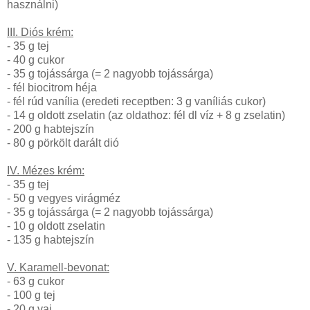
használni)
III. Diós krém:
- 35 g tej
- 40 g cukor
- 35 g tojássárga (= 2 nagyobb tojássárga)
- fél biocitrom héja
- fél rúd vanília (eredeti receptben: 3 g vaníliás cukor)
- 14 g oldott zselatin (az oldathoz: fél dl víz + 8 g zselatin)
- 200 g habtejszín
- 80 g pörkölt darált dió
IV. Mézes krém:
- 35 g tej
- 50 g vegyes virágméz
- 35 g tojássárga (= 2 nagyobb tojássárga)
- 10 g oldott zselatin
- 135 g habtejszín
V. Karamell-bevonat:
- 63 g cukor
- 100 g tej
- 20 g vaj