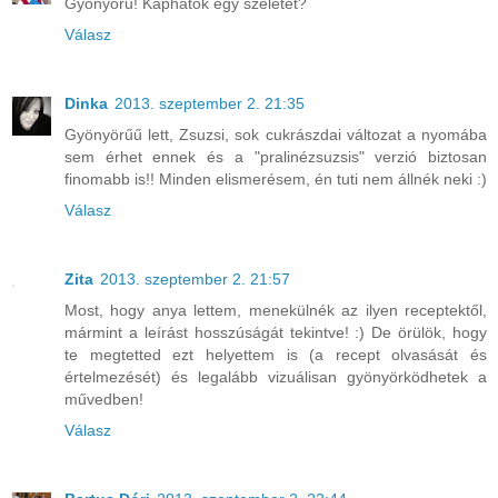
Gyönyörű! Kaphatok egy szeletet?
Válasz
Dinka
2013. szeptember 2. 21:35
Gyönyörűű lett, Zsuzsi, sok cukrászdai változat a nyomába
sem érhet ennek és a "pralinézsuzsis" verzió biztosan
finomabb is!! Minden elismerésem, én tuti nem állnék neki :)
Válasz
Zita
2013. szeptember 2. 21:57
Most, hogy anya lettem, menekülnék az ilyen receptektől,
mármint a leírást hosszúságát tekintve! :) De örülök, hogy
te megtetted ezt helyettem is (a recept olvasását és
értelmezését) és legalább vizuálisan gyönyörködhetek a
művedben!
Válasz