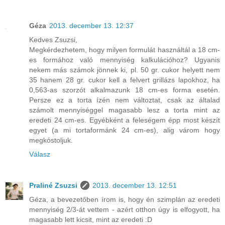
Géza
2013. december 13. 12:37
Kedves Zsuzsi,
Megkérdezhetem, hogy milyen formulát használtál a 18 cm-
es formához való mennyiség kalkulációhoz? Ugyanis
nekem más számok jönnek ki, pl. 50 gr. cukor helyett nem
35 hanem 28 gr. cukor kell a felvert grillázs lapokhoz, ha
0,563-as szorzót alkalmazunk 18 cm-es forma esetén.
Persze ez a torta ízén nem változtat, csak az általad
számolt mennyiséggel magasabb lesz a torta mint az
eredeti 24 cm-es. Egyébként a feleségem épp most készít
egyet (a mi tortaformánk 24 cm-es), alig várom hogy
megkóstoljuk.
Válasz
Praliné Zsuzsi
2013. december 13. 12:51
Géza, a bevezetőben írom is, hogy én szimplán az eredeti
mennyiség 2/3-át vettem - azért otthon úgy is elfogyott, ha
magasabb lett kicsit, mint az eredeti :D