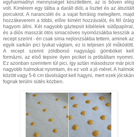
egyharmadnyi mennyiséget készítettem, az is bőven elég
volt. Kimérem egy tálba a darált diót, a lisztet és az átszitált
porcukrot. A narancslét és a vajat forrásig melegítem, majd
hozzákeverem a többi, előre kimért hozzávalót, és fél óráig
hagyom állni. Két nagyobb gáztepsit kibélelek sütőpapírral,
és a diós masszát ötös simacsöves nyomózsákba tesszük a
recept szerint - én csak sima nejlonzsákba tettem, aminek az
egyik sarkán pici lyukat vágtam, ez is teljesen jól működött.
A recept szerint zöldborsó nagyságú gömböket kell
formázni, az első tepsire ilyen piciket is próbáltam nyomni.
Ez azonban szerintem túl pici, így aztán másodszor már picit
nagyobb halmokat nyomtam, és ez volt a jó méret. A halmok
között vagy 5-6 cm távolságot kell hagyni, mert ezek jócskán
fognak terülni sütés közben.