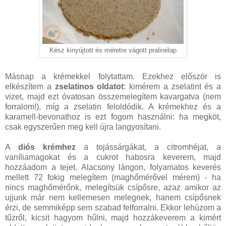
Kész kinyújtott és méretre vágott pralinélap
Másnap a krémekkel folytattam. Ezekhez először is
elkészítem a
zselatinos oldatot
: kimérem a zselatint és a
vizet, majd ezt óvatosan összemelegítem kavargatva (nem
forralom!), míg a zselatin feloldódik. A krémekhez és a
karamell-bevonathoz is ezt fogom használni: ha megköt,
csak egyszerűen meg kell újra langyosítani.
A
diós krémhez
a tojássárgákat, a citromhéjat, a
vaníliamagokat és a cukrot habosra keverem, majd
hozzáadom a tejet. Alacsony lángon, folyamatos keverés
mellett 72 fokig melegítem (maghőmérővel mérem) - ha
nincs maghőmérőnk, melegítsük csípősre, azaz amikor az
ujjunk már nem kellemesen melegnek, hanem csípősnek
érzi, de semmiképp sem szabad felforralni. Ekkor lehúzom a
tűzről, kicsit hagyom hűlni, majd hozzákeverem a kimért