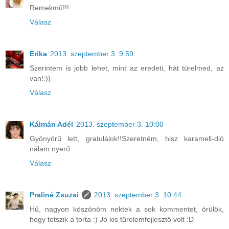
Remekmű!!!
Válasz
Erika
2013. szeptember 3. 9:59
Szerintem is jobb lehet, mint az eredeti, hát türelmed, az
van!:))
Válasz
Kálmán Adél
2013. szeptember 3. 10:00
Gyönyörű lett, gratulálok!!Szeretném, hisz karamell-dió
nálam nyerő.
Válasz
Praliné Zsuzsi
2013. szeptember 3. 10:44
Hű, nagyon köszönöm nektek a sok kommentet, örülök,
hogy tetszik a torta :) Jó kis türelemfejlesztő volt :D