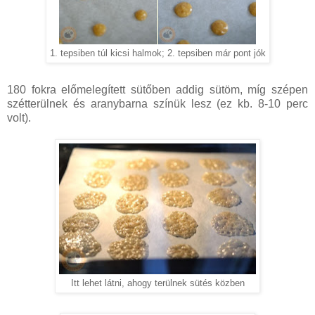
1. tepsiben túl kicsi halmok; 2. tepsiben már pont jók
180 fokra előmelegített sütőben addig sütöm, míg szépen
szétterülnek és aranybarna színük lesz (ez kb. 8-10 perc
volt).
Itt lehet látni, ahogy terülnek sütés közben