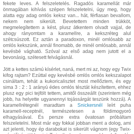
fekete leves. A felszeletelés. Ragadós karamellát már
önmagában kihívás szépen felszeletelni, úgy meg, hogy
alatta egy adag omlós keksz van... hát, férfiasan bevallom,
nekem nem sikerült. Bevetettem minden trükköt,
megmelegítettem a kést, plusz átkentem olvadt vajjal, de
ahogy rányomtam a karamellre, a kekszréteg alul
szétcsúszott. Ez aztán a paradoxon, minél omlósabb az
omlós kekszünk, annál finomabb, de minél omlósabb, annál
kevésbé vágható. Szóval az első adag nem jutott el a
bevonásig, szétesett felvágásnál.
Jött a kettes számú kísérlet, naná, mert mi az, hogy egy Twix
kifog rajtam? Ezúttal egy kevésbé omlós omlós kekszalapot
csináltam, tehát a kukoricalisztet most mellőztem, és egy
sima 3 : 2 : 1 arányú édes omlós tésztát készítettem, ehhez
plusz egy pici tejfölt tettem, amitől összeállt (szerintem még
jobb, ha helyette ugyanennyi tojássárgát teszünk hozzá). A
karamellrétegnél maradtam a
Snickersnél
leírt puha
karamell-receptnél, természetesen a földimogyoró
elhagyásával. És persze extra óvatosan próbáltam
felszeletelni. Most már egy fokkal jobban ment a dolog, ami
azt jelenti, hogy ép darabokat is sikerült vágnom (egy Twix-