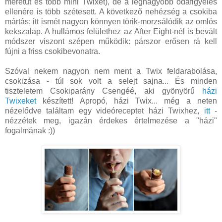
méretűt és több mini Twixet), de a legnagyobb odafigyelés
ellenére is több szétesett. A következő nehézség a csokiba
mártás: itt ismét nagyon könnyen törik-morzsálódik az omlós
kekszalap. A hullámos felülethez az After Eight-nél is bevált
módszer viszont szépen működik: párszor erősen rá kell
fújni a friss csokibevonatra.
Szóval nekem nagyon nem ment a Twix feldarabolása,
csokizása - túl sok volt a selejt sajna... És minden
tiszteletem Csokiparány Csengéé, aki gyönyörű
házi
Twixeket
készített! Apropó, házi Twix... még a neten
nézelődve találtam egy videóreceptet házi Twixhez,
itt
-
nézzétek meg, igazán érdekes értelmezése a "házi"
fogalmának :))