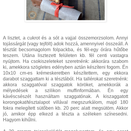
A lisztet, a cukrot és a sót a vajjal összemorzsolom. Annyi
tojássárgát (vagy tejfölt) adok hozzá, amennyivel összeáll. A
tésztát becsomagolom folpackba, és fél-egy órára hűtőbe
teszem. Utána lisztezett felületen kb. fél centi vastagra
nyújtom. Ha csokiszeleteket szeretnénk: akkorára szabom
ki, amekkora szögletes edényben aztán készíteni fogom. Én
10x10 cm-es krémeskeretben készítettem, egy ekkora
darabot szaggattam ki a tésztából. Ha tallérokat szeretnénk:
akkora szaggatóval szaggatok köröket, amekkorák a
mélyedések a szilikon muffinformában. Én egy
kávéscsészét használtam szaggatónak. A kiszaggatott
korongokat/tésztalapot villával megszurkálom, majd 180
fokra melegített sütőben kb. 20 perc alatt megsütöm. Akkor
jó, amikor épp elkezd a tészta a széleken színesedni.
Hagyom kihűlni.