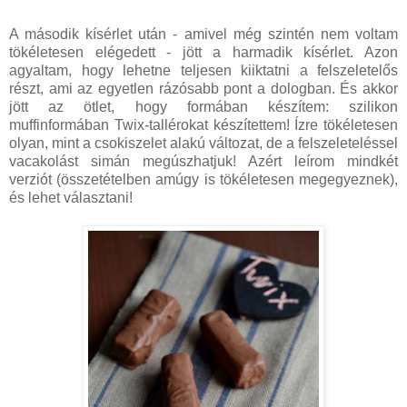
A második kísérlet után - amivel még szintén nem voltam
tökéletesen elégedett - jött a harmadik kísérlet. Azon
agyaltam, hogy lehetne teljesen kiiktatni a felszeletelős
részt, ami az egyetlen rázósabb pont a dologban. És akkor
jött az ötlet, hogy formában készítem: szilikon
muffinformában Twix-tallérokat készítettem! Ízre tökéletesen
olyan, mint a csokiszelet alakú változat, de a felszeleteléssel
vacakolást simán megúszhatjuk! Azért leírom mindkét
verziót (összetételben amúgy is tökéletesen megegyeznek),
és lehet választani!