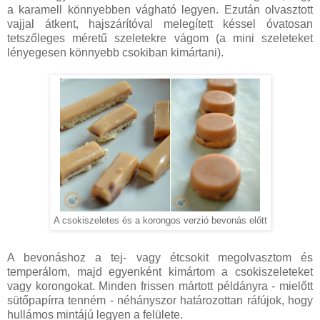
a karamell könnyebben vágható legyen. Ezután olvasztott
vajjal átkent, hajszárítóval melegített késsel óvatosan
tetszőleges méretű szeletekre vágom (a mini szeleteket
lényegesen könnyebb csokiban kimártani).
A csokiszeletes és a korongos verzió bevonás előtt
A bevonáshoz a tej- vagy étcsokit megolvasztom és
temperálom, majd egyenként kimártom a csokiszeleteket
vagy korongokat. Minden frissen mártott példányra - mielőtt
sütőpapírra tenném - néhányszor határozottan ráfújok, hogy
hullámos mintájú legyen a felülete.