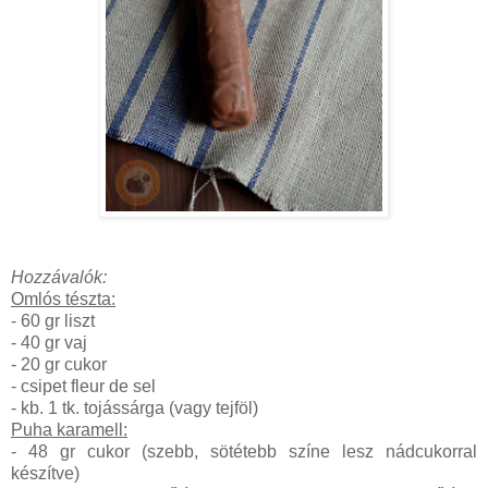
Hozzávalók:
Omlós tészta:
- 60 gr liszt
- 40 gr vaj
- 20 gr cukor
- csipet fleur de sel
- kb. 1 tk. tojássárga (vagy tejföl)
Puha karamell:
- 48 gr cukor (szebb, sötétebb színe lesz nádcukorral
készítve)