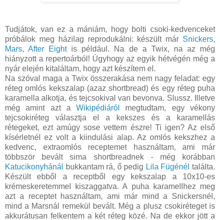
Tudjátok, van ez a mániám, hogy bolti csoki-kedvenceket
próbálok meg házilag reprodukálni: készült már
Snickers
,
Mars
,
After Eight
is például. Na de a Twix, na az még
hiányzott a repertoárból! Úgyhogy az egyik hétvégén még a
nyár elején kitaláltam, hogy azt készítem el.
Na szóval maga a Twix összerakása nem nagy feladat: egy
réteg omlós kekszalap (azaz shortbread) és egy réteg puha
karamella alkotja, és tejcsokival van bevonva. Slussz. Illetve
még amint azt a
Wikipédiáról
megtudtam, egy vékony
tejcsokiréteg választja el a kekszes és a karamellás
rétegeket, ezt amúgy sose vettem észre! Ti igen? Az első
kísérletnél ez volt a kiindulási alap. Az omlós kekszhez a
kedvenc, extraomlós receptemet használtam, ami már
többször bevált sima shortbreadnek - még korábban
Katucikonyhánál
bukkantam rá, ő pedig
Lila Fügénél
találta.
Készült ebből a receptből egy kekszalap a 10x10-es
krémeskeretemmel kiszaggatva. A puha karamellhez meg
azt a receptet használtam, ami már mind a Snickersnél,
mind a Marsnál remekül bevált. Még a plusz csokiréteget is
akkurátusan felkentem a két réteg közé. Na de ekkor jött a