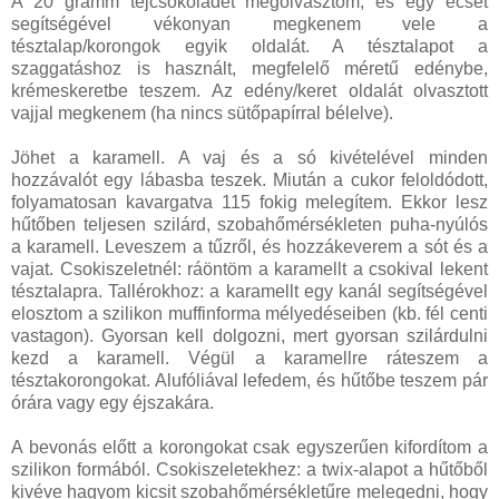
A 20 gramm tejcsokoládét megolvasztom, és egy ecset
segítségével vékonyan megkenem vele a
tésztalap/korongok egyik oldalát. A tésztalapot a
szaggatáshoz is használt, megfelelő méretű edénybe,
krémeskeretbe teszem. Az edény/keret oldalát olvasztott
vajjal megkenem (ha nincs sütőpapírral bélelve).
Jöhet a karamell. A vaj és a só kivételével minden
hozzávalót egy lábasba teszek. Miután a cukor feloldódott,
folyamatosan kavargatva 115 fokig melegítem. Ekkor lesz
hűtőben teljesen szilárd, szobahőmérsékleten puha-nyúlós
a karamell. Leveszem a tűzről, és hozzákeverem a sót és a
vajat. Csokiszeletnél: ráöntöm a karamellt a csokival lekent
tésztalapra. Tallérokhoz: a karamellt egy kanál segítségével
elosztom a szilikon muffinforma mélyedéseiben (kb. fél centi
vastagon). Gyorsan kell dolgozni, mert gyorsan szilárdulni
kezd a karamell. Végül a karamellre ráteszem a
tésztakorongokat. Alufóliával lefedem, és hűtőbe teszem pár
órára vagy egy éjszakára.
A bevonás előtt a korongokat csak egyszerűen kifordítom a
szilikon formából. Csokiszeletekhez: a twix-alapot a hűtőből
kivéve hagyom kicsit szobahőmérsékletűre melegedni, hogy