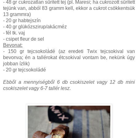
- 48 gr cukrozatlan sűrített tej (pl. Maresi; ha cukrozott sűrített
tejünk van, abból 83 gramm kell, ekkor a cukrot csökkentsük
13 grammra)
- 20 gr habtejszín
- 40 gr glükózszirup/akácméz
- fél tk. vaj
- csipet fleur de sel
Bevonat:
- 150 gr tejcsokoládé (az eredeti Twix tejcsokival van
bevonva; én a tallérokat étcsokival vontam be, nekünk úgy
jobban ízlik)
- 20 gr tejcsokoládé
Ebből a mennyiségből 6 db csokiszelet vagy 12 db mini
csokiszelet vagy 6-7 tallér lesz.