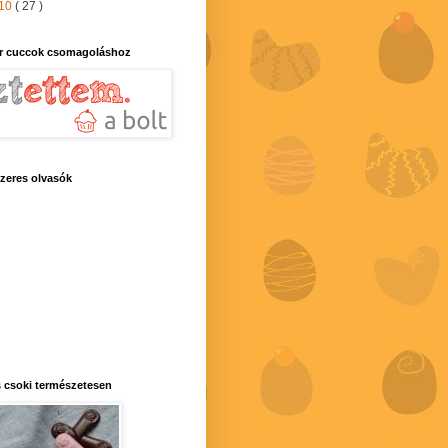
10
( 27 )
r cuccok csomagoláshoz
zeres olvasók
 csoki természetesen