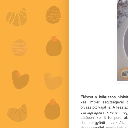
Először a
kókuszos piskót
kézi mixer segítségével
olvasztott vajat is. A tészt
vastagságban kikenem egy 
sütőben kb. 9-10 perc a
desszertgyűrűt használt
desszertgyűrű segítségéve