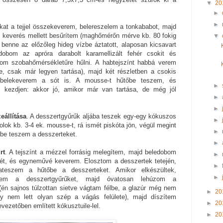
▼
20
►
►
kat a tejjel összekeverem, belereszelem a tonkababot, majd
s keverés mellett besűrítem (maghőmérőn mérve kb. 80 fokig
▼
benne az előzőleg hideg vízbe áztatott, alaposan kicsavart
edobom az apróra darabolt karamellizált fehér csokit és
m szobahőmérsékletűre hűlni. A habtejszínt habbá verem
e, csak már legyen tartása), majd két részletben a csokis
 belekeverem a sót is. A mousse-t hűtőbe teszem, és
►
i kezdjen: akkor jó, amikor már van tartása, de még jól
►
►
eállítása
. A desszertgyűrűk aljába teszek egy-egy kókuszos
►
olok kb. 3-4 ek. mousse-t, rá ismét piskóta jön, végül megint
►
be teszem a desszerteket.
►
rt
. A tejszínt a mézzel forrásig melegítem, majd beledobom
►
dét, és egyneművé keverem. Elosztom a desszertek tetején,
►
ateszem a hűtőbe a desszerteket. Amikor elkészültek,
►
egítem a desszertgyűrűket, majd óvatosan lehúzom a
(én sajnos túlzottan sietve vágtam félbe, a glazúr még nem
►
20
így nem lett olyan szép a vágás felülete), majd díszítem
►
20
vezetőben említett kókusztuile-lel.
►
20