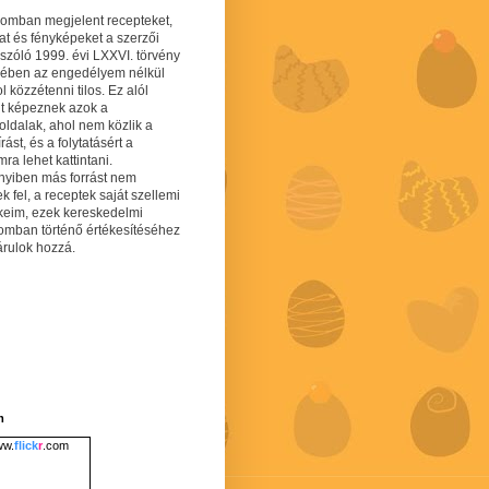
gomban megjelent recepteket,
at és fényképeket a szerzői
 szóló 1999. évi LXXVI. törvény
mében az engedélyem nélkül
 közzétenni tilos. Ez alól
lt képeznek azok a
oldalak, ahol nem közlik a
írást, és a folytatásért a
ra lehet kattintani.
yiben más forrást nem
ek fel, a receptek saját szellemi
keim, ezek kereskedelmi
lomban történő értékesítéséhez
árulok hozzá.
m
w.
flick
r
.com