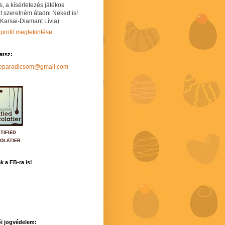
s, a kísérletezés játékos
t szeretném átadni Neked is!
 Karsai-Diamant Lívia)
 profil megtekintése
hatsz:
neparadicsom@gmail.com
TIFIED
OLATIER
k a FB-ra is!
i jogvédelem: