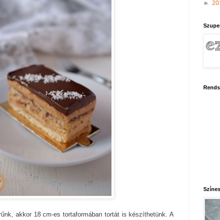
►
20
Szupe
Rends
Színes
rűnk,
akkor 18 cm-es tortaform
ában tortát is k
észíthetünk.
A