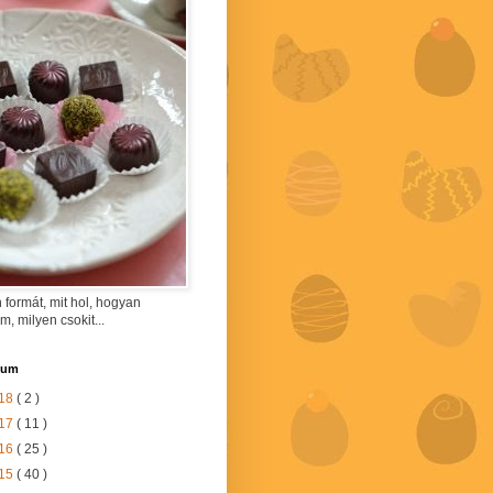
 formát, mit hol, hogyan
am, milyen csokit...
vum
18
( 2 )
17
( 11 )
16
( 25 )
15
( 40 )