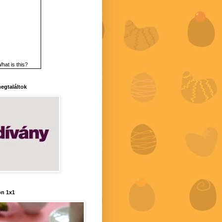
hat is this?
 megtaláltok
n 1x1