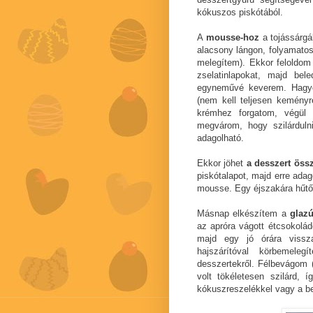
kókuszos piskótából.
A
mousse-hoz
a tojássárgá
alacsony lángon, folyamato
melegítem). Ekkor feloldom 
zselatinlapokat, majd bel
egyneművé keverem. Hagyo
(nem kell teljesen keményr
krémhez forgatom, végül
megvárom, hogy szilárduln
adagolható.
Ekkor jöhet
a desszert össz
piskótalapot, majd erre adag
mousse. Egy éjszakára hűtő
Másnap elkészítem a
glazú
az apróra vágott étcsokolá
majd egy jó órára vissz
hajszárítóval körbemel
desszertekről. Félbevágom 
volt tökéletesen szilárd, 
kókuszreszelékkel vagy a be