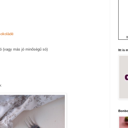
csokoládé
W
 só (vagy más jó minőségű só)
Itt is
k
Bonbo