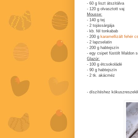
- 60 g liszt átszitálva
- 120 g olvasztott vaj
Mousse:
- 140 g tej
- 2 tojássárgája
- kb. fél tonkabab
- 200 g
karamellizált fehér 
- 2 lapzselatin
- 200 g habtejszín
- egy csipet füstölt Maldon
Glazúr:
- 100 g étcsokoládé
- 90 g habtejszín
- 2 tk. akácméz
- díszítéshez kókuszreszelé