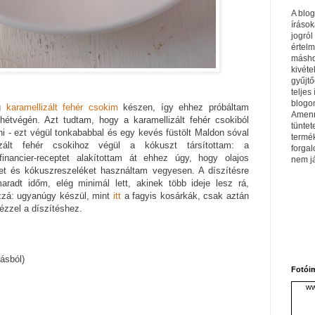
A blo
írások
jogról
értel
máshol
kivéte
gyűjtő
teljes 
blogom
ag
karamellizált fehér csokim
készen, így ehhez próbáltam
Amenn
a hétvégén. Azt tudtam, hogy a karamellizált fehér csokiból
tüntet
i - ezt végül tonkababbal és egy kevés füstölt Maldon sóval
termé
izált fehér csokihoz végül a kókuszt társítottam: a
forga
 financier-receptet alakítottam át ehhez úgy, hogy olajos
nem j
et és kókuszreszeléket használtam vegyesen. A díszítésre
adt időm, elég minimál lett, akinek több ideje lesz rá,
ozzá: ugyanúgy készül, mint
itt
a fagyis kosárkák, csak aztán
ézzel a díszítéshez.
jásból)
Fotói
ww