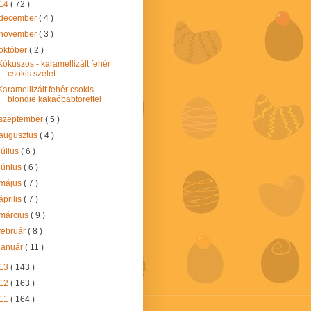
14
( 72 )
december
( 4 )
november
( 3 )
október
( 2 )
Kókuszos - karamellizált fehér
csokis szelet
Karamellizált fehér csokis
blondie kakaóbabtörettel
szeptember
( 5 )
augusztus
( 4 )
július
( 6 )
június
( 6 )
május
( 7 )
április
( 7 )
március
( 9 )
február
( 8 )
január
( 11 )
13
( 143 )
12
( 163 )
11
( 164 )