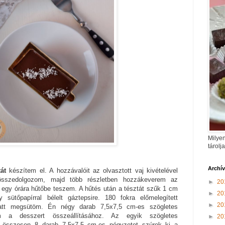
Milyen
tárolj
Archí
át
készítem el. A hozzávalóit az olvasztott vaj kivételével
 összedolgozom, majd több részletben hozzákeverem az
►
20
át egy órára hűtőbe teszem. A hűtés után a tésztát szűk 1 cm
►
20
sütőpapírral bélelt gáztepsire. 180 fokra előmelegített
►
20
latt megsütöm. Én négy darab 7,5x7,5 cm-es szögletes
am a desszert összeállításához. Az egyik szögletes
►
20
l összesen 8 darab 7,5x7,5 cm-es négyzetet szúrok ki a