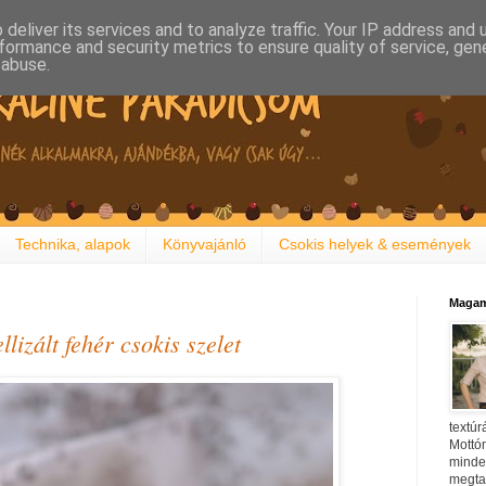
deliver its services and to analyze traffic. Your IP address and
formance and security metrics to ensure quality of service, ge
 abuse.
Technika, alapok
Könyvajánló
Csokis helyek & események
Magam
lizált fehér csokis szelet
textúr
Mottóm
minden
megtal