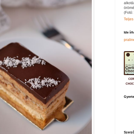
alkotá
örömé
(Fotó:
Teljes
Ide ír
prali
CER
CHOC
Gyerte
Szerző