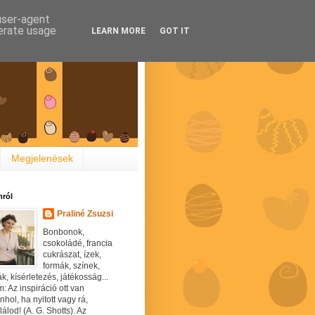
 user-agent
nerate usage
LEARN MORE
GOT IT
Megjelenések
ról
Praliné Zsuzsi
Bonbonok,
csokoládé, francia
cukrászat, ízek,
formák, színek,
ák, kísérletezés, játékosság...
: Az inspiráció ott van
hol, ha nyitott vagy rá,
álod! (A. G. Shotts). Az