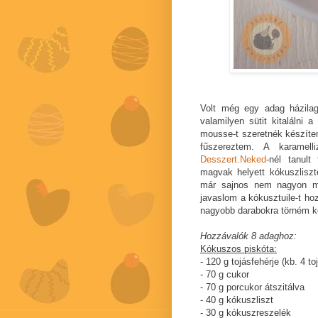
Volt még egy adag házil
valamilyen sütit kitalálni 
mousse-t szeretnék készíten
fűszereztem. A karamell
Desszert.Neked
-nél tanult
magvak helyett kókuszliszt
már sajnos nem nagyon mar
javaslom a kókusztuile-t h
nagyobb darabokra törném k
Hozzávalók 8 adaghoz:
Kókuszos piskóta:
- 120 g tojásfehérje (kb. 4 to
- 70 g cukor
- 70 g porcukor átszitálva
- 40 g kókuszliszt
- 30 g kókuszreszelék