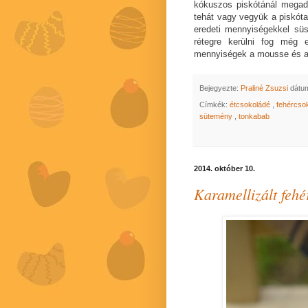
kókuszos pi
skót
ánál megad
t
ehát vagy vegyük a piskót
eredeti mennyiségekkel sü
rétegre ker
ülni fog
még e
mennyisége
k a mousse és a
Bejegyezte:
Praliné Zsuzsi
dátu
Címkék:
étcsokoládé
,
fehércso
sütemény
,
tonkabab
2014. október 10.
Karamellizált fehé