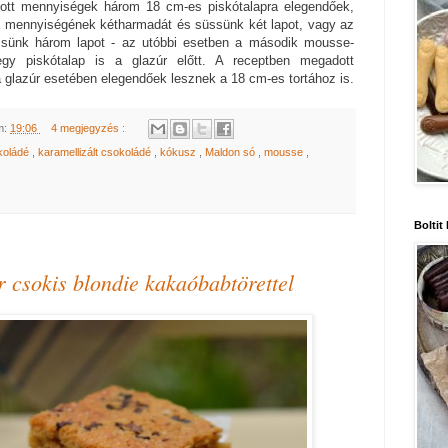
ott
mennyiségek három
18 cm-es piskótalapra elegendőek
,
a mennyiségének kétharmadát és süssünk két lapot, vagy az
ssünk három lapot - az utóbbi esetben a második mousse-
gy piskótalap is a g
la
zúr előtt. A receptben mega
dott
 glazúr esetében elegendőek lesznek a 18 cm
-es tortához is.
m:
19:06
4 megjegyzés :
koládé
,
karamellizált csokoládé
,
kókusz
,
Maldon só
,
mousse
,
Boltit
r csokis blondie kakaóbabtörettel