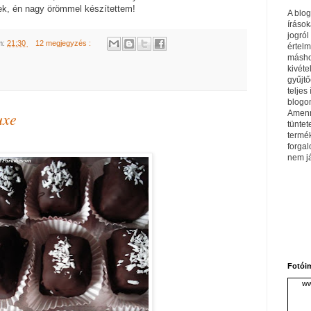
ek, én nagy örömmel készítettem!
A blo
írások
jogról
m:
21:30
12 megjegyzés :
értel
máshol
kivéte
gyűjtő
teljes 
blogom
Amenn
uxe
tüntet
termé
forga
nem j
Fotói
ww