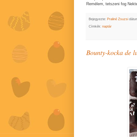
Remélem, tetszeni fog Nekt
Bejegyezte:
Praliné Zsuzsi
dátu
Címkék:
naptár
Bounty-kocka de l