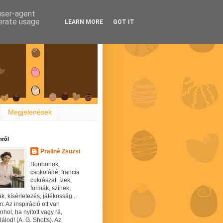
 user-agent
nerate usage
LEARN MORE
GOT IT
Megjelenések
ról
Praliné Zsuzsi
Bonbonok,
csokoládé, francia
cukrászat, ízek,
formák, színek,
ák, kísérletezés, játékosság...
: Az inspiráció ott van
hol, ha nyitott vagy rá,
álod! (A. G. Shotts). Az