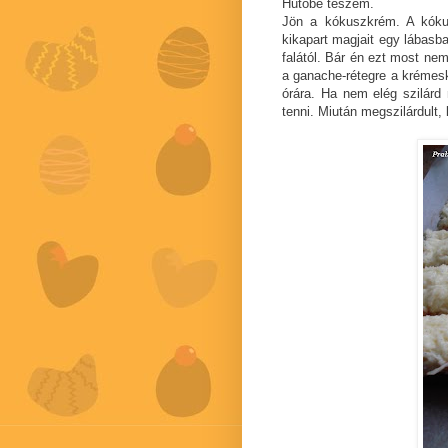
Hűtőbe teszem.
Jön a kókuszkrém. A kókus
kikapart magjait egy lábasb
falától. Bár én ezt most ne
a ganache-rétegre a krémes
órára. Ha nem elég szilárd
tenni. Miután megszilárdult