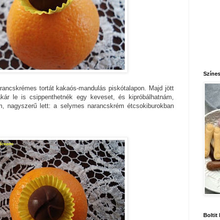
Színes
rancskrémes tortát kakaós-mandulás piskótalapon. Majd jött
kár le is csippenthetnék egy keveset, és kipróbálhatnám,
m, nagyszerű lett: a selymes narancskrém étcsokiburokban
Boltit