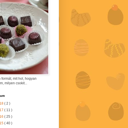
 formát, mit hol, hogyan
am, milyen csokit...
vum
18
( 2 )
17
( 11 )
16
( 25 )
15
( 40 )