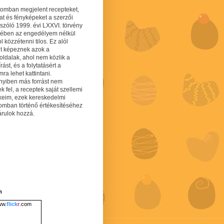
gomban megjelent recepteket,
at és fényképeket a szerzői
 szóló 1999. évi LXXVI. törvény
mében az engedélyem nélkül
 közzétenni tilos. Ez alól
lt képeznek azok a
oldalak, ahol nem közlik a
írást, és a folytatásért a
ra lehet kattintani.
yiben más forrást nem
ek fel, a receptek saját szellemi
keim, ezek kereskedelmi
lomban történő értékesítéséhez
árulok hozzá.
m
w.
flick
r
.com