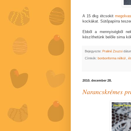
A 15 dkg étcsokit
megolvas
kockákat. Sütőpapírra tesze
Ebből a mennyiségből ne
készíthetünk belőle sima kó
Bejegyezte:
Praliné Zsuzsi
dátu
Címkék:
bonbonforma nélkül
,
é
2010. december 28.
Narancskrémes pr