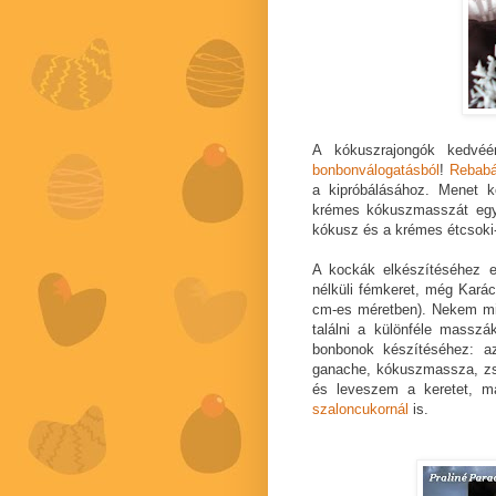
A kókuszrajongók kedvé
bonbonválogatásból
!
Rebabá
a kipróbálásához. Menet k
krémes kókuszmasszát egy 
kókusz és a krémes étcsoki
A kockák elkészítéséhez 
nélküli fémkeret, még Kará
cm-es méretben). Nekem min
találni a különféle masszá
bonbonok készítéséhez: az
ganache, kókuszmassza, zs
és leveszem a keretet, 
szaloncukornál
is.