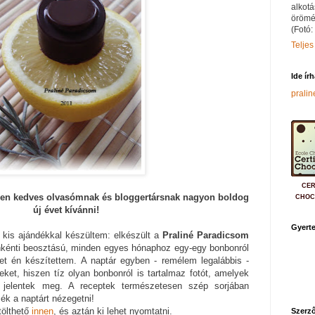
alkotá
örömé
(Fotó:
Teljes
Ide ír
prali
CER
nden kedves olvasómnak és bloggertársnak nagyon boldog
CHOC
új évet kívánni!
Gyerte
 kis ajándékkal készültem: elkészült a
Praliné Paradicsom
nkénti beosztású, minden egyes hónaphoz egy-egy bonbonról
yet én készítettem. A naptár egyben - remélem legalábbis -
eket, hiszen tíz olyan bonbonról is tartalmaz fotót, amelyek
jelentek meg. A receptek természetesen szép sorjában
ék a naptárt nézegetni!
tölthető
innen
, és aztán ki lehet nyomtatni.
Szerző