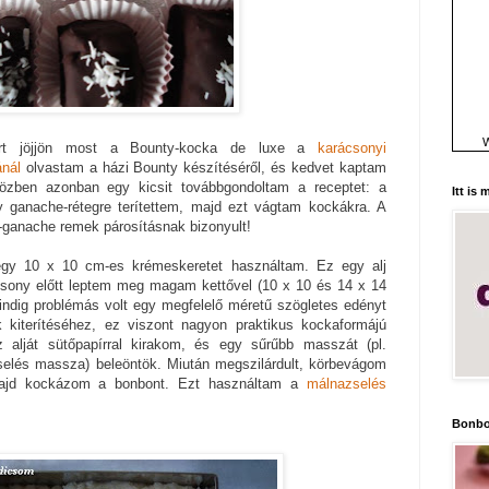
W
ért jöjjön most a Bounty-kocka de luxe a
karácsonyi
nál
olvastam a házi Bounty készítéséről, és kedvet kaptam
özben azonban egy kicsit továbbgondoltam a receptet: a
Itt is
ganache-rétegre terítettem, majd ezt vágtam kockákra. A
-ganache remek párosításnak bizonyult!
egy 10 x 10 cm-es krémeskeretet használtam. Ez egy alj
csony előtt leptem meg magam kettővel (10 x 10 és 14 x 14
dig problémás volt egy megfelelő méretű szögletes edényt
k kiterítéséhez, ez viszont nagyon praktikus kockaformájú
 alját sütőpapírral kirakom, és egy sűrűbb masszát (pl.
elés massza) beleöntök. Miután megszilárdult, körbevágom
majd kockázom a bonbont. Ezt használtam a
málnazselés
Bonbo