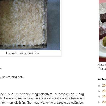
A massza a krémeskeretben
Milyen
é
tárolj
y kevés díszíteni
Archí
►
20
►
20
che-t. A 25 ml tejszínt megmelegítem, beledobom az 5 dkg
►
20
ddig keverem, míg elolvad. A masszát a sütőpapírra helyezett
►
20
öntöm, ennek hiányában egy kb. ekkora szögletes edénybe.