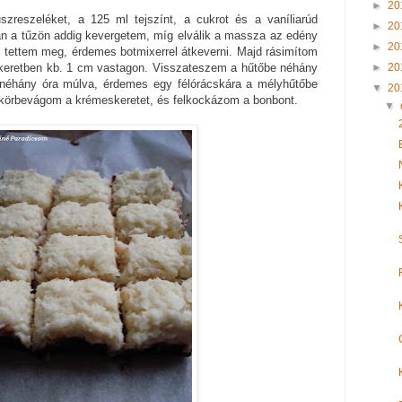
►
20
zreszeléket, a 125 ml tejszínt, a cukrot és a vaníliarúd
►
20
an a tűzön addig kevergetem, míg elválik a massza az edény
►
20
m tettem meg, érdemes botmixerrel átkeverni. Majd rásimítom
keretben kb. 1 cm vastagon. Visszateszem a hűtőbe néhány
►
20
 néhány óra múlva, érdemes egy félórácskára a mélyhűtőbe
▼
20
, körbevágom a krémeskeretet, és felkockázom a bonbont.
▼