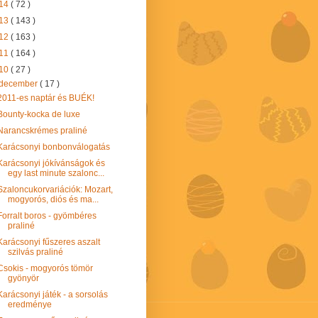
14
( 72 )
13
( 143 )
12
( 163 )
11
( 164 )
10
( 27 )
december
( 17 )
2011-es naptár és BUÉK!
Bounty-kocka de luxe
Narancskrémes praliné
Karácsonyi bonbonválogatás
Karácsonyi jókívánságok és
egy last minute szalonc...
Szaloncukorvariációk: Mozart,
mogyorós, diós és ma...
Forralt boros - gyömbéres
praliné
Karácsonyi fűszeres aszalt
szilvás praliné
Csokis - mogyorós tömör
gyönyör
Karácsonyi játék - a sorsolás
eredménye