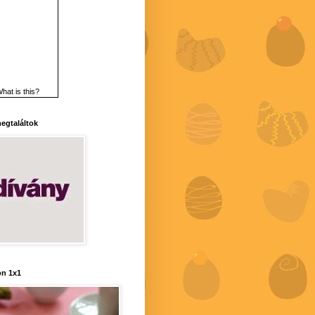
hat is this?
 megtaláltok
n 1x1