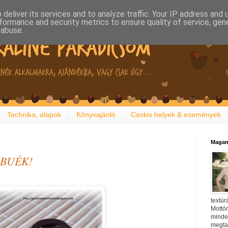
deliver its services and to analyze traffic. Your IP address and
formance and security metrics to ensure quality of service, ge
 abuse.
Technika, alapok
Könyvajánló
Csokis helyek & események
Magam
s BUÉK!
textúr
Mottóm
minden
megtal