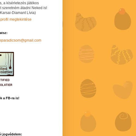
s, a kísérletezés játékos
t szeretném átadni Neked is!
 Karsai-Diamant Lívia)
 profil megtekintése
hatsz:
neparadicsom@gmail.com
TIFIED
OLATIER
k a FB-ra is!
i jogvédelem: