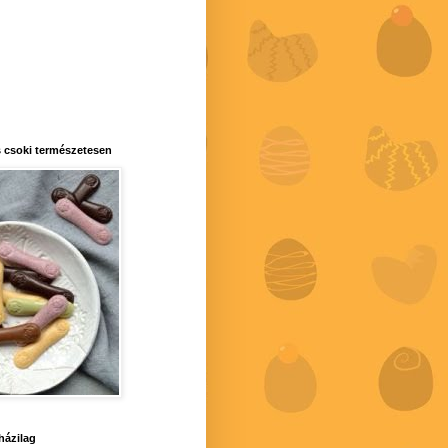
 csoki természetesen
 házilag