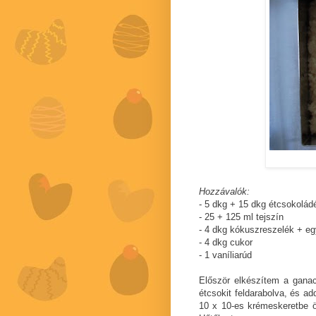
Hozzávalók:
- 5 dkg + 15 dkg étcsokolád
- 25 + 125 ml tejszín
- 4 dkg kókuszreszelék + eg
- 4 dkg cukor
- 1 vaníliarúd
Először elkészítem a gana
étcsokit feldarabolva, és a
10 x 10-es krémeskeretbe 