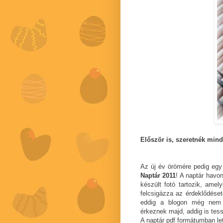
Először is, szeretnék mi
Az új év örömére pedig egy
Naptár 2011
! A naptár havo
készült fotó tartozik, amel
felcsigázza az érdeklődéset
eddig a blogon még nem 
érkeznek majd, addig is tess
A naptár pdf formátumban le