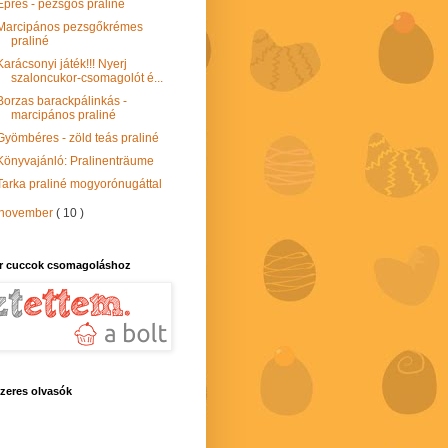
Epres - pezsgős praliné
Marcipános pezsgőkrémes
praliné
Karácsonyi játék!!! Nyerj
szaloncukor-csomagolót é...
Borzas barackpálinkás -
marcipános praliné
Gyömbéres - zöld teás praliné
Könyvajánló: Pralinenträume
Tarka praliné mogyorónugáttal
november
( 10 )
r cuccok csomagoláshoz
zeres olvasók