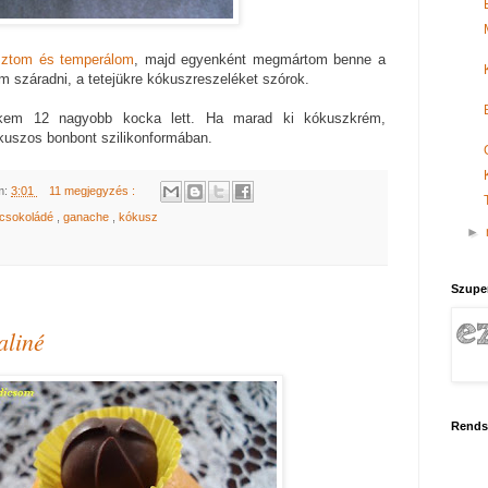
ztom és temperálom
, majd egyenként megmártom benne a
m száradni, a tetejükre kókuszreszeléket szórok.
kem 12 nagyobb kocka lett. Ha marad ki kókuszkrém,
kuszos bonbont szilikonformában.
m:
3:01
11 megjegyzés :
tcsokoládé
,
ganache
,
kókusz
►
Szupe
aliné
Rends