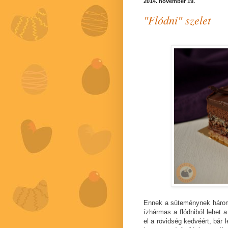
2014. november 19.
"Flódni" szelet
Ennek a süteménynek három í
ízhármas a flódniból lehet 
el a rövidség kedvéért, bár 