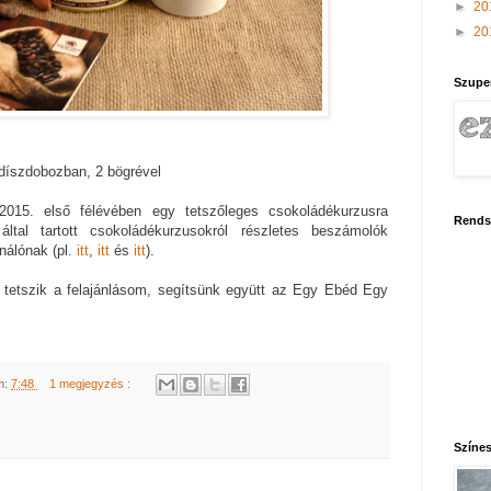
►
20
►
20
Szupe
 díszdobozban, 2 bögrével
2015. első félévében egy tetszőleges csokoládékurzusra
Rends
ltal tartott csokoládékurzusokról részletes beszámolók
nálónak (pl.
itt
,
itt
és
itt
).
tetszik a felajánlásom, segítsünk együtt az Egy Ebéd Egy
m:
7:48
1 megjegyzés :
Színes