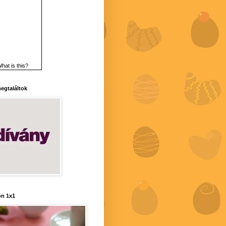
hat is this?
 megtaláltok
n 1x1