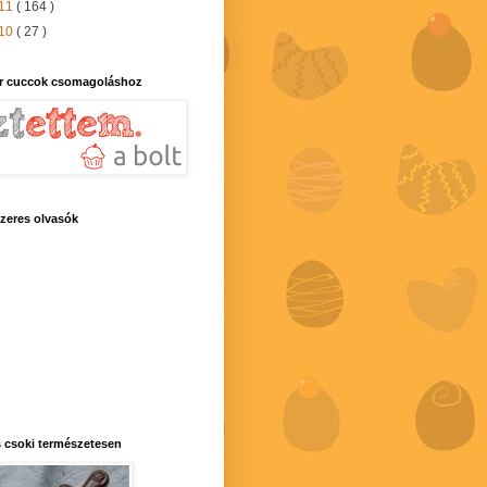
11
( 164 )
10
( 27 )
r cuccok csomagoláshoz
zeres olvasók
 csoki természetesen