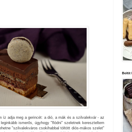
Boltit
z adja meg a gerincét: a dió, a mák és a szilvalekvár - az
a leginkább ismerős, úgyhogy "flódni" szeletnek kereszteltem
lehetne "szilvalekváros csokihabbal töltött diós-mákos szelet"