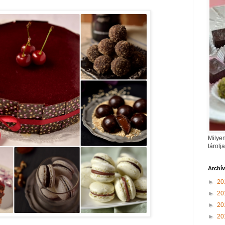
Milyen
tárolj
Archí
►
20
►
20
►
20
►
20