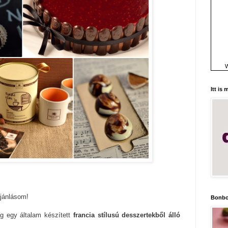
W
Itt is
ajánlásom!
Bonbo
og egy általam készített
francia stílusú desszertekből álló