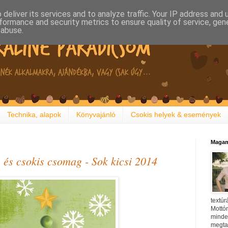
deliver its services and to analyze traffic. Your IP address and
formance and security metrics to ensure quality of service, ge
 abuse.
Technika, alapok
Könyvajánló
Csokis helyek & események
Magam
 és csokis csomag - Sok kicsi 2014
textúr
Mottóm
minden
megtal