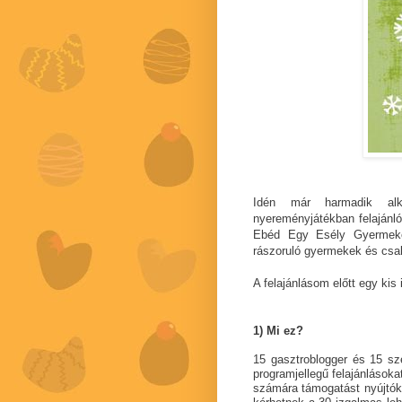
Idén már harmadik al
nyereményjátékban felajánl
Ebéd Egy Esély Gyermekétk
rászoruló gyermekek és csa
A felajánlásom előtt egy kis
1) Mi ez?
15 gasztroblogger és 15 s
programjellegű felajánlások
számára támogatást nyújtók 