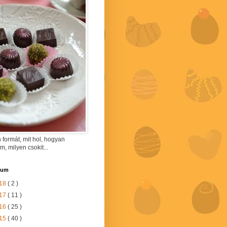
 formát, mit hol, hogyan
am, milyen csokit...
vum
18
( 2 )
17
( 11 )
16
( 25 )
15
( 40 )