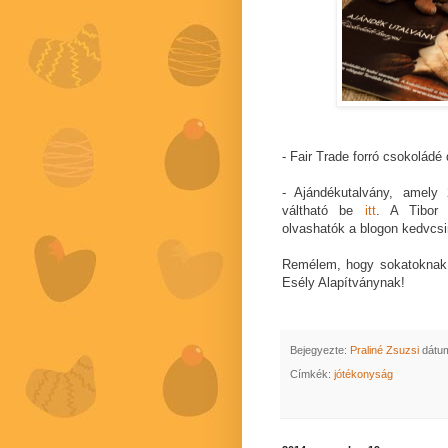
- Fair Trade forró csokoládé
- Ajándékutalvány, amely 
váltható be
itt
. A Tibor á
olvashatók a blogon kedvcsi
Remélem, hogy sokatoknak 
Esély Alapítványnak!
Bejegyezte:
Praliné Zsuzsi
dátu
Címkék:
jótékonyság