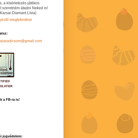
s, a kísérletezés játékos
t szeretném átadni Neked is!
 Karsai-Diamant Lívia)
 profil megtekintése
hatsz:
neparadicsom@gmail.com
TIFIED
OLATIER
k a FB-ra is!
i jogvédelem: