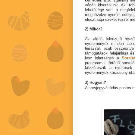
kérhetnek a 30 izgalmas leh
végén kisorsolunk. Aki töb
lehetősége van: a megfele
megnövelve nyerési esélyeit
eloszthatja ezeket (ezzel me
2) Mikor?
Az akció felvezető rész
nyeremények: minden nap eg
leírással, ezek összesít
támogatások felajánlása és
lesz lehetséges a
Sorsje
programmal történő sorsolá
közzéteszik a nyertesek 
nyeremények karácsony után,
3) Hogyan?
A sorsjegyvásárlás pontos 