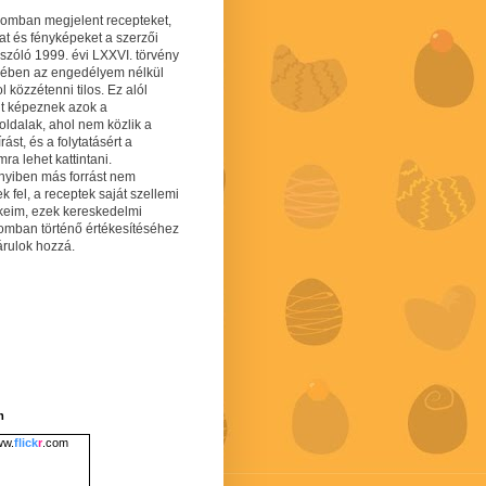
gomban megjelent recepteket,
at és fényképeket a szerzői
 szóló 1999. évi LXXVI. törvény
mében az engedélyem nélkül
 közzétenni tilos. Ez alól
lt képeznek azok a
oldalak, ahol nem közlik a
írást, és a folytatásért a
ra lehet kattintani.
yiben más forrást nem
ek fel, a receptek saját szellemi
keim, ezek kereskedelmi
lomban történő értékesítéséhez
árulok hozzá.
m
w.
flick
r
.com