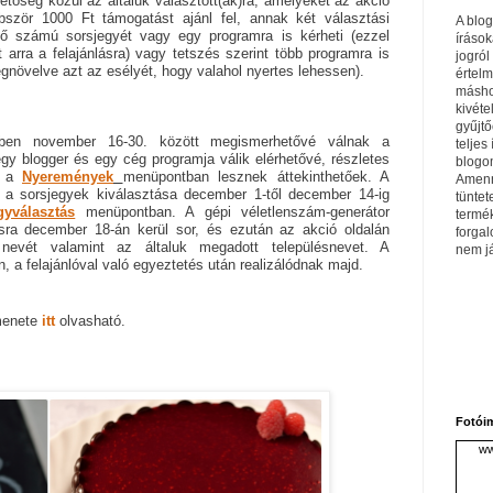
etőség közül az általuk választott(ak)ra, amelyeket az akció
bször 1000 Ft támogatást ajánl fel, annak két választási
A blo
lő számú sorsjegyét vagy egy programra is kérheti (ezzel
írások
 arra a felajánlásra) vagy tetszés szerint több programra is
jogról
gnövelve azt az esélyét, hogy valahol nyertes lehessen).
értel
máshol
kivéte
gyűjtő
ében november 16-30. között megismerhetővé válnak a
teljes 
y blogger és egy cég programja válik elérhetővé, részletes
blogom
ve a
Nyeremények
menüpontban lesznek áttekinthetőek. A
Amenn
 a sorsjegyek kiválasztása december 1-től december 14-ig
tüntet
gyválasztás
menüpontban. A gépi véletlenszám-generátor
termé
sra december 18-án kerül sor, és ezután az akció oldalán
forga
nevét valamint az általuk megadott településnevet. A
nem j
 a felajánlóval való egyeztetés után realizálódnak majd.
menete
itt
olvasható.
Fotói
ww