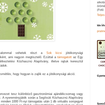
alkotá
örömé
(Fotó:
Teljes
Ide ír
prali
kalommal vehetek részt a
Sok kicsi
jótékonysági
óként, ami nagyon megtisztelő. Ezúttal a
támogatott
az Egy
eztetési Közhasznú Alapítvány, illetve rajtuk keresztül
CER
ládok.
CHOC
 ismétlés, hogy hogyan is zajlik ez a jótékonysági akció.
Gyerte
zervezet tesz különböző gasztronómiai ajándékcsomag vagy
at. A nyereményjáték során a Segítsüti Közhasznú Alapítvány
minden 1000 Ft-nyi támogatás után 1 db virtuális sorsjegyet
Szerző