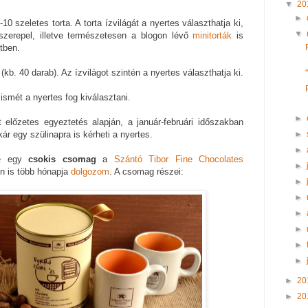
▼
20
►
0 szeletes torta. A torta ízvilágát a nyertes választhatja ki,
▼
zerepel, illetve természetesen a blogon lévő
minitorták
is
tben.
 (kb. 40 darab). Az ízvilágot szintén a nyertes választhatja ki.
ismét a nyertes fog kiválasztani.
►
előzetes egyeztetés alapján, a január-februári időszakban
►
ár egy szülinapra is kérheti a nyertes.
►
ze egy
csokis csomag
a
Szántó Tibor Fine Chocolates
►
én is több hónapja
dolgozom
. A csomag részei:
►
►
►
►
►
►
►
20
►
20