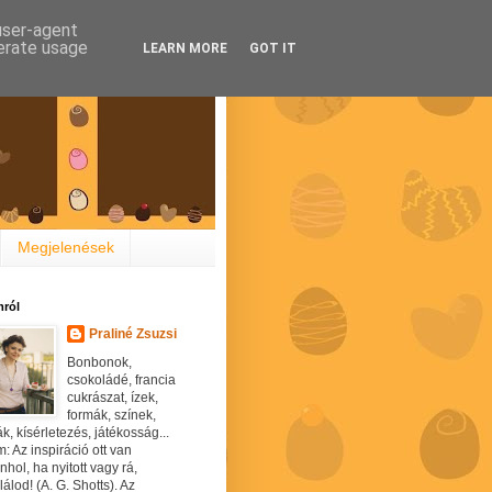
 user-agent
nerate usage
LEARN MORE
GOT IT
Megjelenések
ról
Praliné Zsuzsi
Bonbonok,
csokoládé, francia
cukrászat, ízek,
formák, színek,
ák, kísérletezés, játékosság...
: Az inspiráció ott van
hol, ha nyitott vagy rá,
álod! (A. G. Shotts). Az