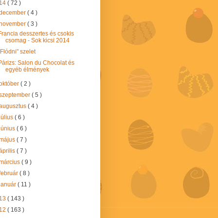
14
( 72 )
december
( 4 )
november
( 3 )
Francia desszertes és csokis
csomag - Sok kicsi 2014
"Flódni" szelet
Párizs: Salon du Chocolat és
egyéb élmények
október
( 2 )
szeptember
( 5 )
augusztus
( 4 )
július
( 6 )
június
( 6 )
május
( 7 )
április
( 7 )
március
( 9 )
február
( 8 )
január
( 11 )
13
( 143 )
12
( 163 )