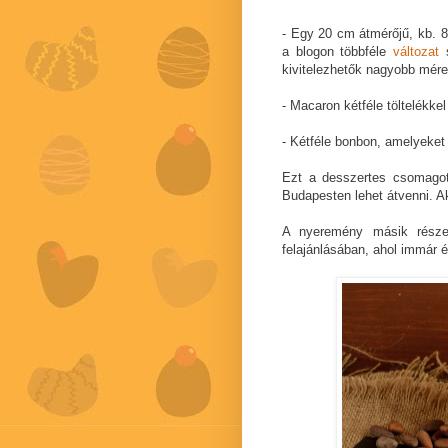
- Egy 20 cm átmérőjű, kb. 8-1
a blogon többféle
változat
s
kivitelezhetők nagyobb mére
- Macaron kétféle töltelékkel
- Kétféle bonbon, amelyeket 
Ezt a desszertes csomagot 
Budapesten lehet átvenni. Ak
A nyeremény másik rés
felajánlásában, ahol immár 