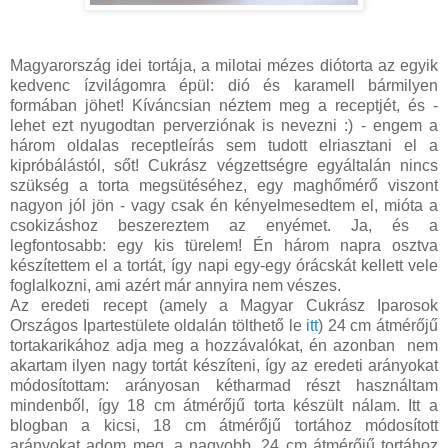
Magyarország idei tortája, a milotai mézes diótorta az egyik
kedvenc ízvilágomra épül: dió és karamell bármilyen
formában jöhet! Kíváncsian néztem meg a receptjét, és -
lehet ezt nyugodtan perverziónak is nevezni :) - engem a
három oldalas receptleírás sem tudott elriasztani el a
kipróbálástól, sőt! Cukrász végzettségre egyáltalán nincs
szükség a torta megsütéséhez, egy maghőmérő viszont
nagyon jól jön - vagy csak én kényelmesedtem el, mióta a
csokizáshoz beszereztem az enyémet. Ja, és a
legfontosabb: egy kis türelem! Én három napra osztva
készítettem el a tortát, így napi egy-egy órácskát kellett vele
foglalkozni, ami azért már annyira nem vészes.
Az eredeti recept (amely a Magyar Cukrász Iparosok
Országos Ipartestülete oldalán tölthető le
itt
) 24 cm átmérőjű
tortakarikához adja meg a hozzávalókat, én azonban nem
akartam ilyen nagy tortát készíteni, így az eredeti arányokat
módosítottam: arányosan kétharmad részt használtam
mindenből, így 18 cm átmérőjű torta készült nálam. Itt a
blogban a kicsi, 18 cm átmérőjű tortához módosított
arányokat adom meg, a nagyobb, 24 cm átmérőjű tortához