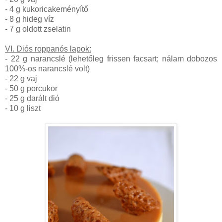
- 4 g kukoricakeményítő
- 8 g hideg víz
- 7 g oldott zselatin
VI. Diós roppanós lapok:
- 22 g narancslé (lehetőleg frissen facsart; nálam dobozos
100%-os narancslé volt)
- 22 g vaj
- 50 g porcukor
- 25 g darált dió
- 10 g liszt