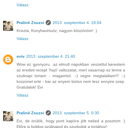
Válasz
Praliné Zsuzsi
2013. szeptember 4. 18:04
Kriszta, Konyhavirtuóz, nagyon köszönöm! :)
Válasz
eviv
2013. szeptember 4. 21:40
Wow ez gyonyoru...az elmult napokban veszettul kerestem
az eredeti recept 'hazi' valtozatat, mert vasarnap ez lenne a
szulinapi tortam - magamtol. :-) vegre megtalaltam!!! :-)
koszonet erte - bar az enyem biztos nem lesz ennyire szep.
Gratulalok! Evi
Válasz
Praliné Zsuzsi
2013. szeptember 5. 0:30
Evi, de örülök, hogy pont kapóra jött neked a posztom :)
Előre is boldog szülinapot és szurkolok a tortához!