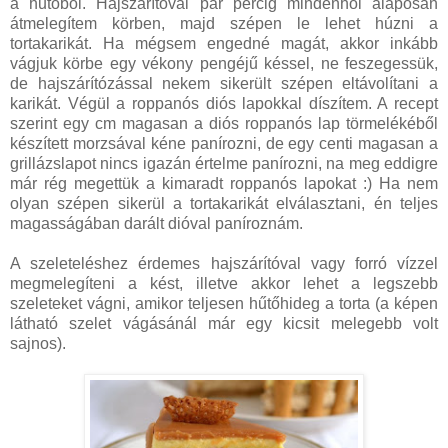
a hűtőből. Hajszárítóval pár percig mindenhol alaposan
átmelegítem körben, majd szépen le lehet húzni a
tortakarikát. Ha mégsem engedné magát, akkor inkább
vágjuk körbe egy vékony pengéjű késsel, ne feszegessük,
de hajszárítózással nekem sikerült szépen eltávolítani a
karikát. Végül a roppanós diós lapokkal díszítem. A recept
szerint egy cm magasan a diós roppanós lap törmelékéből
készített morzsával kéne panírozni, de egy centi magasan a
grillázslapot nincs igazán értelme panírozni, na meg eddigre
már rég megettük a kimaradt roppanós lapokat :) Ha nem
olyan szépen sikerül a tortakarikát elválasztani, én teljes
magasságában darált dióval paníroznám.
A szeleteléshez érdemes hajszárítóval vagy forró vízzel
megmelegíteni a kést, illetve akkor lehet a legszebb
szeleteket vágni, amikor teljesen hűtőhideg a torta (a képen
látható szelet vágásánál már egy kicsit melegebb volt
sajnos).