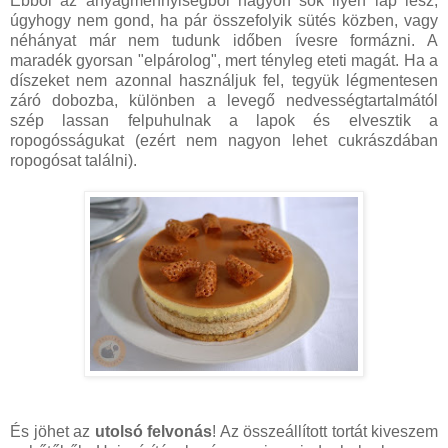
Ebből az anyagmennyiségből nagyon sok ilyen lap lesz,
úgyhogy nem gond, ha pár összefolyik sütés közben, vagy
néhányat már nem tudunk időben ívesre formázni. A
maradék gyorsan "elpárolog", mert tényleg eteti magát. Ha a
díszeket nem azonnal használjuk fel, tegyük légmentesen
záró dobozba, különben a levegő nedvességtartalmától
szép lassan felpuhulnak a lapok és elvesztik a
ropogósságukat (ezért nem nagyon lehet cukrászdában
ropogósat találni).
És jöhet az
utolsó felvonás
! Az összeállított tortát kiveszem