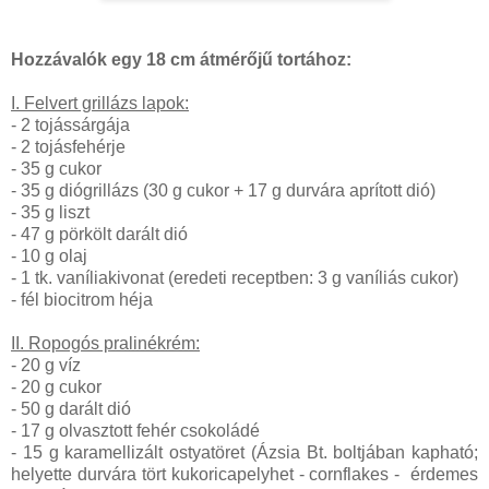
Hozzávalók egy 18 cm átmérőjű tortához:
I. Felvert grillázs lapok:
- 2 tojássárgája
- 2 tojásfehérje
- 35 g cukor
- 35 g diógrillázs (30 g cukor + 17 g durvára aprított dió)
- 35 g liszt
- 47 g pörkölt darált dió
- 10 g olaj
- 1 tk. vaníliakivonat (eredeti receptben: 3 g vaníliás cukor)
- fél biocitrom héja
II. Ropogós pralinékrém:
- 20 g víz
- 20 g cukor
- 50 g darált dió
- 17 g olvasztott fehér csokoládé
- 15 g karamellizált ostyatöret (Ázsia Bt. boltjában kapható;
helyette durvára tört kukoricapelyhet - cornflakes - érdemes