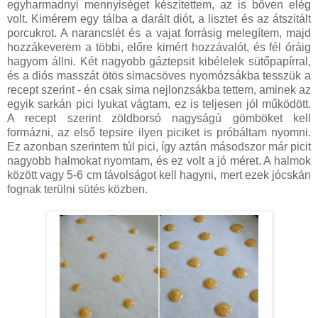
egyharmadnyi mennyiséget készítettem, az is bőven elég
volt. Kimérem egy tálba a darált diót, a lisztet és az átszitált
porcukrot. A narancslét és a vajat forrásig melegítem, majd
hozzákeverem a többi, előre kimért hozzávalót, és fél óráig
hagyom állni. Két nagyobb gáztepsit kibélelek sütőpapírral,
és a diós masszát ötös simacsöves nyomózsákba tesszük a
recept szerint - én csak sima nejlonzsákba tettem, aminek az
egyik sarkán pici lyukat vágtam, ez is teljesen jól működött.
A recept szerint zöldborsó nagyságú gömböket kell
formázni, az első tepsire ilyen piciket is próbáltam nyomni.
Ez azonban szerintem túl pici, így aztán másodszor már picit
nagyobb halmokat nyomtam, és ez volt a jó méret. A halmok
között vagy 5-6 cm távolságot kell hagyni, mert ezek jócskán
fognak terülni sütés közben.