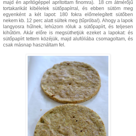
majd én aprítógéppel aprítottam finomra). 18 cm átmérőjű
tortakarikát kibélelek sütőpapírral, és ebben sütöm meg
egyenként a két lapot: 180 fokra előmelegített sütőben
nekem kb. 12 perc alatt sültek meg (tűpróba!). Ahogy a lapok
langyosra hűlnek, lehúzom róluk a sütőpapírt, és teljesen
kihűtöm. Akár előre is megsüthetjük ezeket a lapokat: és
sütőpapírt tettem közéjük, majd alufóliába csomagoltam, és
csak másnap használtam fel.