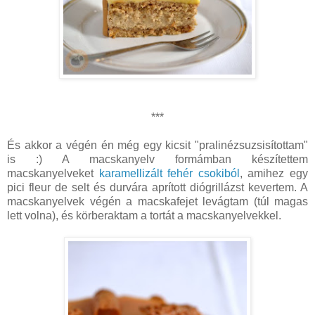
***
És akkor a végén én még egy kicsit "pralinézsuzsisítottam"
is :) A macskanyelv formámban készítettem
macskanyelveket
karamellizált fehér csokiból
, amihez egy
pici fleur de selt és durvára aprított diógrillázst kevertem. A
macskanyelvek végén a macskafejet levágtam (túl magas
lett volna), és körberaktam a tortát a macskanyelvekkel.