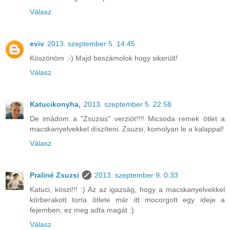
Válasz
eviv
2013. szeptember 5. 14:45
Köszönöm :-) Majd beszàmolok hogy sikerült!
Válasz
Katucikonyha,
2013. szeptember 5. 22:58
De imádom a "Zsuzsis" verziót!!!! Micsoda remek ötlet a
macskanyelvekkel díszíteni. Zsuzsi, komolyan le a kalappal!
Válasz
Praliné Zsuzsi
2013. szeptember 9. 0:33
Katuci, köszi!!! :) Az az igazság, hogy a macskanyelvekkel
körberakott torta ötlete már itt mocorgott egy ideje a
fejemben, ez meg adta magát :)
Válasz