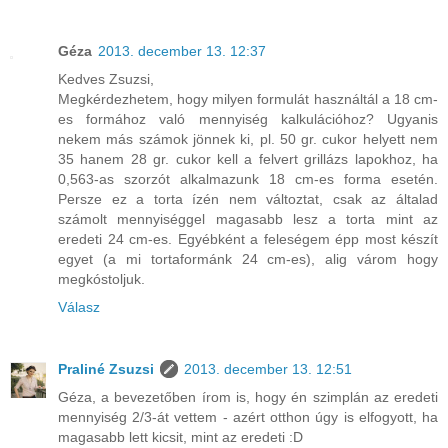
Géza
2013. december 13. 12:37
Kedves Zsuzsi,
Megkérdezhetem, hogy milyen formulát használtál a 18 cm-
es formához való mennyiség kalkulációhoz? Ugyanis
nekem más számok jönnek ki, pl. 50 gr. cukor helyett nem
35 hanem 28 gr. cukor kell a felvert grillázs lapokhoz, ha
0,563-as szorzót alkalmazunk 18 cm-es forma esetén.
Persze ez a torta ízén nem változtat, csak az általad
számolt mennyiséggel magasabb lesz a torta mint az
eredeti 24 cm-es. Egyébként a feleségem épp most készít
egyet (a mi tortaformánk 24 cm-es), alig várom hogy
megkóstoljuk.
Válasz
Praliné Zsuzsi
2013. december 13. 12:51
Géza, a bevezetőben írom is, hogy én szimplán az eredeti
mennyiség 2/3-át vettem - azért otthon úgy is elfogyott, ha
magasabb lett kicsit, mint az eredeti :D