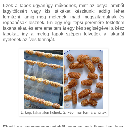
Ezek a lapok ugyanúgy működnek, mint az ostya, amiből
fagyitölcsért vagy kis tálkákat készítünk: addig lehet
formázni, amíg még melegek, majd megszilárdulnak és
roppanósak lesznek. Én egy régi tepsi peremére fektettem
fakanalakat, és erre emeltem át egy kés segítségével a kész
lapokat, így a meleg lapok szépen felvették a fakanál
nyelének az íves formáját.
1. kép: fakanálon hűlnek; 2. kép: már formára hűltek