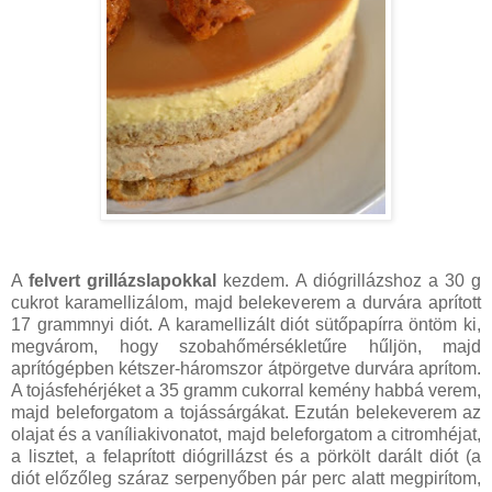
A
felvert grillázslapokkal
kezdem. A diógrillázshoz a 30 g
cukrot karamellizálom, majd belekeverem a durvára aprított
17 grammnyi diót. A karamellizált diót sütőpapírra öntöm ki,
megvárom, hogy szobahőmérsékletűre hűljön, majd
aprítógépben kétszer-háromszor átpörgetve durvára aprítom.
A tojásfehérjéket a 35 gramm cukorral kemény habbá verem,
majd beleforgatom a tojássárgákat. Ezután belekeverem az
olajat és a vaníliakivonatot, majd beleforgatom a citromhéjat,
a lisztet, a felaprított diógrillázst és a pörkölt darált diót (a
diót előzőleg száraz serpenyőben pár perc alatt megpirítom,