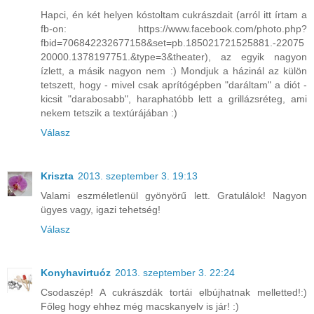
Hapci, én két helyen kóstoltam cukrászdait (arról itt írtam a
fb-on: https://www.facebook.com/photo.php?
fbid=706842232677158&set=pb.185021721525881.-22075
20000.1378197751.&type=3&theater), az egyik nagyon
ízlett, a másik nagyon nem :) Mondjuk a házinál az külön
tetszett, hogy - mivel csak aprítógépben "daráltam" a diót -
kicsit "darabosabb", haraphatóbb lett a grillázsréteg, ami
nekem tetszik a textúrájában :)
Válasz
Kriszta
2013. szeptember 3. 19:13
Valami eszméletlenül gyönyörű lett. Gratulálok! Nagyon
ügyes vagy, igazi tehetség!
Válasz
Konyhavirtuóz
2013. szeptember 3. 22:24
Csodaszép! A cukrászdák tortái elbújhatnak melletted!:)
Főleg hogy ehhez még macskanyelv is jár! :)