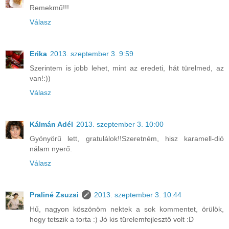
Remekmű!!!
Válasz
Erika
2013. szeptember 3. 9:59
Szerintem is jobb lehet, mint az eredeti, hát türelmed, az
van!:))
Válasz
Kálmán Adél
2013. szeptember 3. 10:00
Gyönyörű lett, gratulálok!!Szeretném, hisz karamell-dió
nálam nyerő.
Válasz
Praliné Zsuzsi
2013. szeptember 3. 10:44
Hű, nagyon köszönöm nektek a sok kommentet, örülök,
hogy tetszik a torta :) Jó kis türelemfejlesztő volt :D