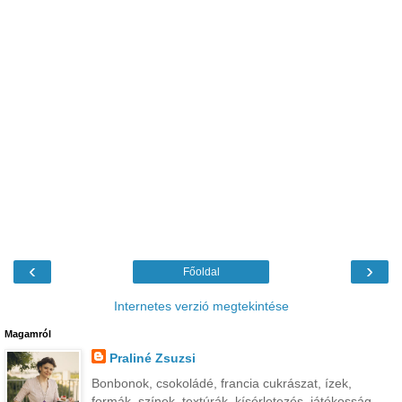
‹
›
Főoldal
Internetes verzió megtekintése
Magamról
Praliné Zsuzsi
Bonbonok, csokoládé, francia cukrászat, ízek,
formák, színek, textúrák, kísérletezés, játékosság...