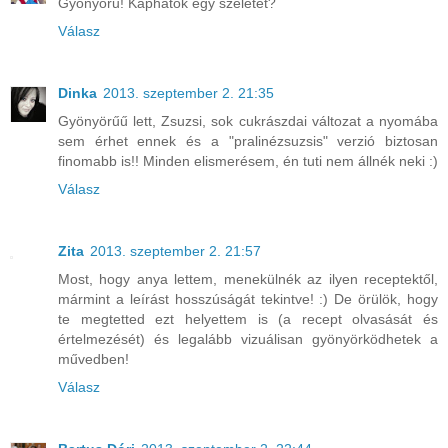
Gyönyörű! Kaphatok egy szeletet?
Válasz
Dinka
2013. szeptember 2. 21:35
Gyönyörűű lett, Zsuzsi, sok cukrászdai változat a nyomába
sem érhet ennek és a "pralinézsuzsis" verzió biztosan
finomabb is!! Minden elismerésem, én tuti nem állnék neki :)
Válasz
Zita
2013. szeptember 2. 21:57
Most, hogy anya lettem, menekülnék az ilyen receptektől,
mármint a leírást hosszúságát tekintve! :) De örülök, hogy
te megtetted ezt helyettem is (a recept olvasását és
értelmezését) és legalább vizuálisan gyönyörködhetek a
művedben!
Válasz