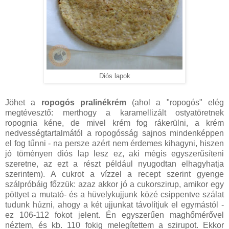
Diós lapok
Jöhet a
ropogós pralinékrém
(ahol a "ropogós" elég
megtévesztő: merthogy a karamellizált ostyatöretnek
ropognia kéne, de mivel krém fog rákerülni, a krém
nedvességtartalmától a ropogósság sajnos mindenképpen
el fog tűnni - na persze azért nem érdemes kihagyni, hiszen
jó töményen diós lap lesz ez, aki mégis egyszerűsíteni
szeretne, az ezt a részt például nyugodtan elhagyhatja
szerintem). A cukrot a vízzel a recept szerint gyenge
szálpróbáig főzzük: azaz akkor jó a cukorszirup, amikor egy
pöttyet a mutató- és a hüvelykujjunk közé csippentve szálat
tudunk húzni, ahogy a két ujjunkat távolítjuk el egymástól -
ez 106-112 fokot jelent. Én egyszerűen maghőmérővel
néztem, és kb. 110 fokig melegítettem a szirupot. Ekkor