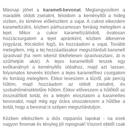
Másnap jöhet a
karamell-bevonat
. Meglangyosítom a
maradék oldott zselatint, feloldom a keményítőt a hideg
vízben, és kimérve előkészítem a vajat. A cukrot elkezdem
karamellizálni, közben párhuzamosan forrásig melegítem a
tejet. Mikor a cukor karamellizálódott, óvatosan
hozzácsurgatom a tejet apránként, közben átkeverve
(vigyázat, fröcskölni fog!), és hozzáadom a vajat. Tovább
melegítem, míg a tej hozzáadásakor megszilárdult karamell
újraolvad (ha nem sikerül tökéletesen újraolvasztani, át is
szűrhetjük akár). A tejes karamellből teszek egy
evőkanálnyit a keményítős oldathoz, majd azt lassan,
folyamatos keverés közben a tejes karamellhez csurgatom
és forrásig melegítem. Ekkor leveszem a tűzről, pár percig
hűtöm, majd hozzáadom az oldott zselatint, és
szobahőmérsékletűre hűtöm. Ekkor előveszem a hűtőből az
összeállított tortát, és a tetején eloszlatom a karamelles
bevonatot, majd még egy órára visszateszem a hűtőbe a
tortát, hogy a bevonat is szépen megszilárduljon.
Közben elkészítem a diós roppanós lapokat - na ezek
nagyon finomak és tényleg jól ropognak! Viszont ebből csak