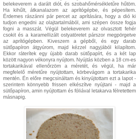
belekeverem a darált diót, és szobahőmérsékletűre hűtöm.
Ha kihűlt, átkanalazom az aprítógépbe, és pépesítem.
Érdemes rászánni pár percet az aprítására, hogy a dió ki
tudjon engedni az olajtartalmából, ami szépen össze fogja
fogni a masszát. Végül belekeverem az olvasztott fehér
csokit és a karamellizált ostyatöretet párszor megpörgetve
az aprítógépben. Kiveszem a gépből, és egy darab
sütőpapíron átgyúrom, majd kézzel nagyjából kilapítom.
Ekkor ráterítek egy újabb darab sütőpapírt, és a két lap
között nagyon vékonyra nyújtom. Nyújtás közben a 18 cm-es
tortakarikával ellenőrzöm a méretét, és végül, ha már
megfelelő méretűre nyújtottam, körbevágom a tortakarika
mentén. Én előre megcsináltam és kinyújtottam ezt a lapot -
szerintem könnyebb frissen elkészítve nyújtani - majd a
sütőpapíron, amin nyújtottam és fóliával letakarva félretettem
másnapig.