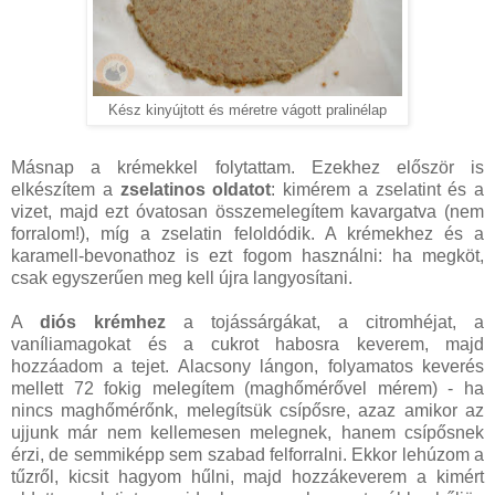
Kész kinyújtott és méretre vágott pralinélap
Másnap a krémekkel folytattam. Ezekhez először is
elkészítem a
zselatinos oldatot
: kimérem a zselatint és a
vizet, majd ezt óvatosan összemelegítem kavargatva (nem
forralom!), míg a zselatin feloldódik. A krémekhez és a
karamell-bevonathoz is ezt fogom használni: ha megköt,
csak egyszerűen meg kell újra langyosítani.
A
diós krémhez
a tojássárgákat, a citromhéjat, a
vaníliamagokat és a cukrot habosra keverem, majd
hozzáadom a tejet. Alacsony lángon, folyamatos keverés
mellett 72 fokig melegítem (maghőmérővel mérem) - ha
nincs maghőmérőnk, melegítsük csípősre, azaz amikor az
ujjunk már nem kellemesen melegnek, hanem csípősnek
érzi, de semmiképp sem szabad felforralni. Ekkor lehúzom a
tűzről, kicsit hagyom hűlni, majd hozzákeverem a kimért