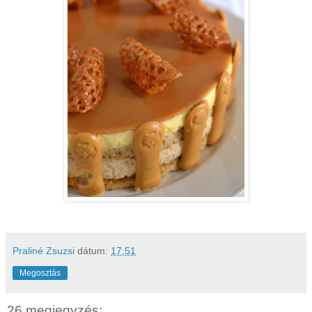
Praliné Zsuzsi
dátum:
17:51
Megosztás
26 megjegyzés: