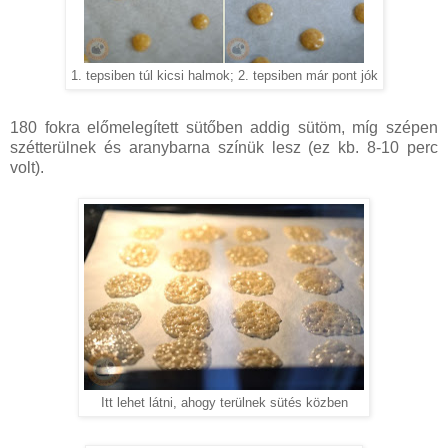
1. tepsiben túl kicsi halmok; 2. tepsiben már pont jók
180 fokra előmelegített sütőben addig sütöm, míg szépen
szétterülnek és aranybarna színük lesz (ez kb. 8-10 perc
volt).
Itt lehet látni, ahogy terülnek sütés közben