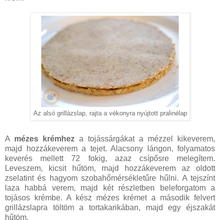
Az alsó grillázslap, rajta a vékonyra nyújtott pralinélap
A
mézes krémhez
a tojássárgákat a mézzel kikeverem,
majd hozzákeverem a tejet. Alacsony lángon, folyamatos
keverés mellett 72 fokig, azaz csípősre melegítem.
Leveszem, kicsit hűtöm, majd hozzákeverem az oldott
zselatint és hagyom szobahőmérsékletűre hűlni. A tejszínt
laza habbá verem, majd két részletben beleforgatom a
tojásos krémbe. A kész mézes krémet a második felvert
grillázslapra töltöm a tortakarikában, majd egy éjszakát
hűtöm.