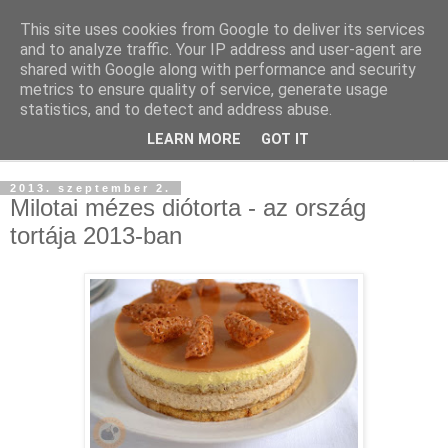
This site uses cookies from Google to deliver its services
and to analyze traffic. Your IP address and user-agent are
shared with Google along with performance and security
metrics to ensure quality of service, generate usage
statistics, and to detect and address abuse.
LEARN MORE
GOT IT
▼
2013. szeptember 2.
Milotai mézes diótorta - az ország
tortája 2013-ban