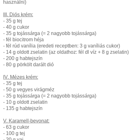
használni)
III. Diós krém:
- 35 g tej
- 40 g cukor
- 35 g tojássárga (= 2 nagyobb tojássárga)
- fél biocitrom héja
- fél rúd vanília (eredeti receptben: 3 g vaníliás cukor)
- 14 g oldott zselatin (az oldathoz: fél dl víz + 8 g zselatin)
- 200 g habtejszín
- 80 g pörkölt darált dió
IV. Mézes krém:
- 35 g tej
- 50 g vegyes virágméz
- 35 g tojássárga (= 2 nagyobb tojássárga)
- 10 g oldott zselatin
- 135 g habtejszín
V. Karamell-bevonat:
- 63 g cukor
- 100 g tej
- 20 g vaj