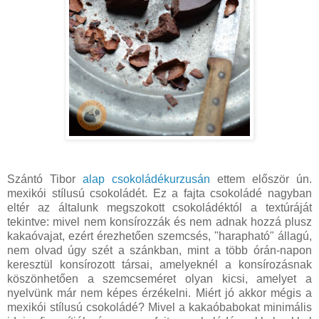
Szántó Tibor
alap csokoládékurzusán
ettem először ún.
mexikói stílusú csokoládét. Ez a fajta csokoládé nagyban
eltér az általunk megszokott csokoládéktól a textúráját
tekintve: mivel nem konsírozzák és nem adnak hozzá plusz
kakaóvajat, ezért érezhetően szemcsés, "harapható" állagú,
nem olvad úgy szét a szánkban, mint a több órán-napon
keresztül konsírozott társai, amelyeknél a konsírozásnak
köszönhetően a szemcseméret olyan kicsi, amelyet a
nyelvünk már nem képes érzékelni. Miért jó akkor mégis a
mexikói stílusú csokoládé? Mivel a kakaóbabokat minimális