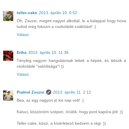
teller-cake
2013. április 10. 6:52
Óh, Zsuzsi, megint nagyot alkottál, le a kalappal hogy hova
tudod még fokozni a csokoládé-csábítást! :)
Válasz
Erika
2013. április 10. 11:36
Tényleg nagyon hangulatosak lettek a képek, és látszik a
csokoládé "valódisága"!:))
Válasz
Praliné Zsuzsi
2013. április 11. 2:12
Bea, az egy nagyon jó kis nap volt! :)
Katuci, köszönöm szépen, örülök, hogy pont kapóra jött :))
Teller-cake, köszi, a kísérletező kedvem a régi :))