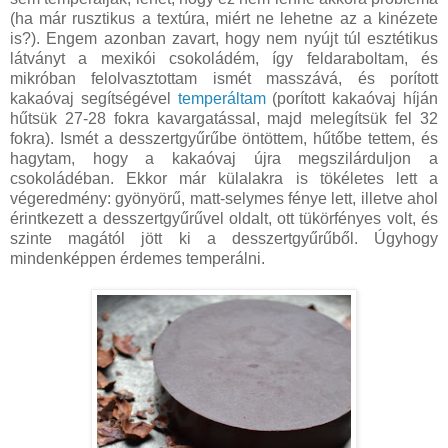
(ha már rusztikus a textúra, miért ne lehetne az a kinézete
is?). Engem azonban zavart, hogy nem nyújt túl esztétikus
látványt a mexikói csokoládém, így feldaraboltam, és
mikróban felolvasztottam ismét masszává, és porított
kakaóvaj segítségével
temperáltam
(porított kakaóvaj híján
hűtsük 27-28 fokra kavargatással, majd melegítsük fel 32
fokra). Ismét a desszertgyűrűbe öntöttem, hűtőbe tettem, és
hagytam, hogy a kakaóvaj újra megszilárduljon a
csokoládéban. Ekkor már külalakra is tökéletes lett a
végeredmény: gyönyörű, matt-selymes fénye lett, illetve ahol
érintkezett a desszertgyűrűvel oldalt, ott tükörfényes volt, és
szinte magától jött ki a desszertgyűrűből. Úgyhogy
mindenképpen érdemes temperálni.