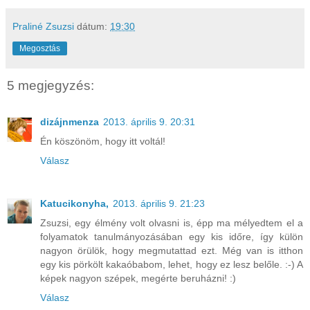
Praliné Zsuzsi
dátum:
19:30
Megosztás
5 megjegyzés:
dizájnmenza
2013. április 9. 20:31
Én köszönöm, hogy itt voltál!
Válasz
Katucikonyha,
2013. április 9. 21:23
Zsuzsi, egy élmény volt olvasni is, épp ma mélyedtem el a
folyamatok tanulmányozásában egy kis időre, így külön
nagyon örülök, hogy megmutattad ezt. Még van is itthon
egy kis pörkölt kakaóbabom, lehet, hogy ez lesz belőle. :-) A
képek nagyon szépek, megérte beruházni! :)
Válasz