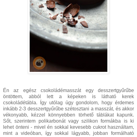
Én az egész csokoládémasszát egy desszertgyűrűbe
öntöttem, abból lett a képeken is látható kerek
csokoládétábla. Így utólag úgy gondolom, hogy érdemes
inkább 2-3 desszertgyűrűbe szétosztani a masszát, és akkor
vékonyabb, kézzel könnyebben törhető táblákat kapunk.
Sőt, szerintem polikarbonát vagy szilikon formákba is ki
lehet önteni - mivel én sokkal kevesebb cukrot használtam,
mint a videóban, így sokkal lágyabb, jobban formálható