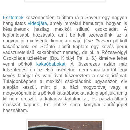
Eszternek
köszönhetően találtam rá a Saveur egy nagyon
hangulatos
videójára
, amely remekül bemutatja, hogyan is
készíthetünk házilag mexikói stílusú csokoládét. A
legfontosabb hozzávaló, amit be kell szereznünk, az a
nagyon jó minőségű, finom aromájú (
fine flavour
) pörkölt
kakaóbabok: én Szántó Tibitől kaptam egy kevés perui
vadszüretelésű kakaóbabot nemrég, de pl. a Rózsavölgyi
Csokoládé üzletében (Bp., Királyi Pál u. 6.) kimérve lehet
venni pörkölt
kakaóbabokat
. A fűszerezés aztán már
tetszőleges: én az első kísérletnél nem variáltam túl, egy
kevés fahéjjal és vaníliával fűszereztem a csokoládémat.
Tulajdonképpen a mexikói csokoládénk ugyanazon elv
alapján készül, mint pl. a házi mogyoróvaj vagy a
mogyorópraliné: a pörkölt kakaóbabokat addig aprítjuk, amíg
ki nem eresztik a kakaóvaj-tartalmukat, és paszta-állagú
masszát kapunk. Én ehhez sima konyhai aprítógépet
használtam.