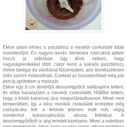
Ekkor adom ehhez a pasztához a mexikói csokoládé többi
összetevőjét. Én nagyon kevés demerara nádcukrot adtam
hozzá (a videóban úgy tűnik nekem, hogy
nagyságrendekkel több cukor kerül a kakaós pasztához),
illetve fahéjjal és vaníliával fűszereztem, ami természetesen
ízlés szerint módosítható. Ezekkel az összetevőkkel még pár
percig aprítottam a masszát.
Ekkor egy 8 cm átmérőjű desszertgyűrűt sütőpapírra tettem,
és ebbe kanalaztam a mexikói csokoládét. Hűtőbe tettem,
hogy a kivált kakaóvaj újra megszilárdulhasson. Mivel nem
temperáltam, így a kész mexikói csokoládé kinézetre elég
csúnyácska lett: a felülete teljesen matt volt, végig
mindenhol kakaóvajkiválás okozta foltokkal. A
desszertgyűrűből is alig lehetett kipréselni. Mivel a videóban
sem temperálják, lehet, hogy ez nem lenne akkora probléma