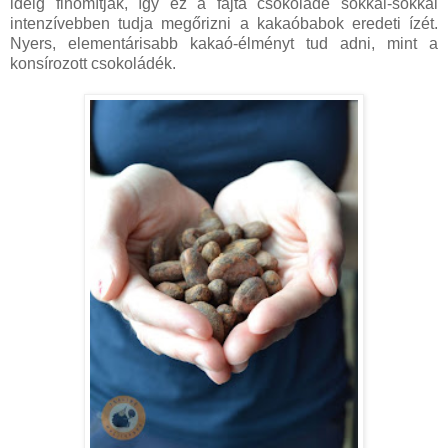
ideig finomítják, így ez a fajta csokoládé sokkal-sokkal
intenzívebben tudja megőrizni a kakaóbabok eredeti ízét.
Nyers, elementárisabb kakaó-élményt tud adni, mint a
konsírozott csokoládék.