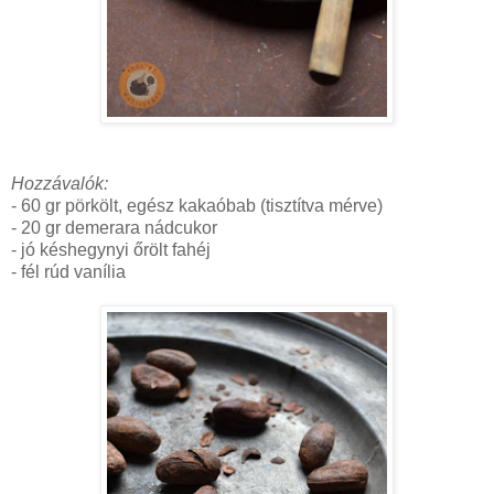
Hozzávalók:
- 60 gr pörkölt, egész kakaóbab (tisztítva mérve)
- 20 gr demerara nádcukor
- jó késhegynyi őrölt fahéj
- fél rúd vanília