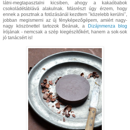
látni-megtapasztalni kicsiben, ahogy a kakaóbabok
csokoládétáblává alakulnak. Másrészt úgy érzem, hogy
ennek a posztnak a fotózásánál kezdtem "közelebb kerülni",
jobban megismerni az új fényképezőgépem, amiért nagy-
nagy köszönettel tartozok Beának, a
Dizájnmenza blog
írójának - nemcsak a szép kiegészítőkért, hanem a sok-sok
jó tanácsért is!