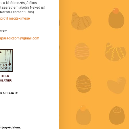
s, a kísérletezés játékos
t szeretném átadni Neked is!
 Karsai-Diamant Lívia)
 profil megtekintése
hatsz:
neparadicsom@gmail.com
TIFIED
OLATIER
k a FB-ra is!
i jogvédelem: