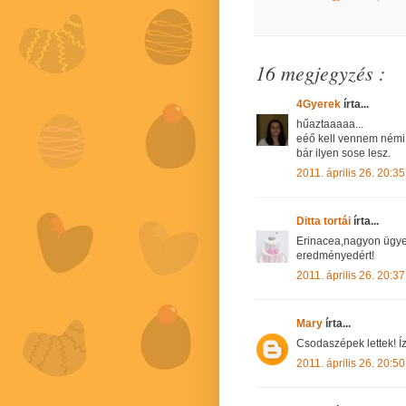
16 megjegyzés :
4Gyerek
írta...
hűaztaaaaa...
eéő kell vennem ném
bár ilyen sose lesz.
2011. április 26. 20:35
Ditta tortái
írta...
Erinacea,nagyon ügyes
eredményedért!
2011. április 26. 20:37
Mary
írta...
Csodaszépek lettek! Í
2011. április 26. 20:50