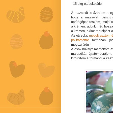
- 15 dkg étcsokoládé
A mazsolát beáztatom anny
hogy a mazsolák beszívj
aprítógépbe teszem, majd kr
a krémen, adunk még hozzá 
a krémen, akkor marcipánt 
Az étcsokit
megolvasztom é
polikarbonát
formában (ná
megszilárdul.
A csokihüvelyt megtöltöm a
maradékát újratemperálom
kifordítom a formából a kés