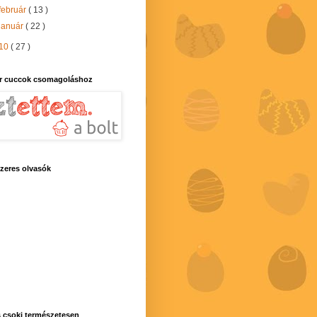
február
( 13 )
január
( 22 )
10
( 27 )
r cuccok csomagoláshoz
zeres olvasók
 csoki természetesen