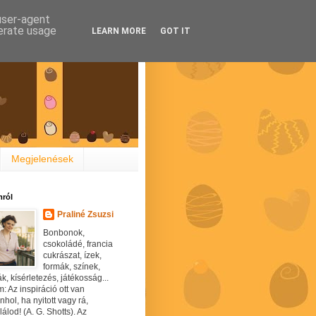
 user-agent
nerate usage
LEARN MORE
GOT IT
Megjelenések
ról
Praliné Zsuzsi
Bonbonok,
csokoládé, francia
cukrászat, ízek,
formák, színek,
ák, kísérletezés, játékosság...
: Az inspiráció ott van
hol, ha nyitott vagy rá,
álod! (A. G. Shotts). Az