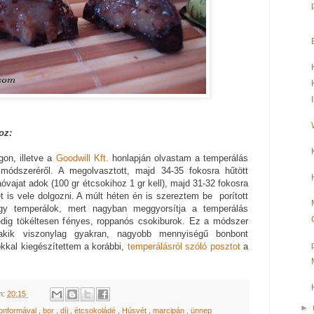
oz:
gon, illetve a
Goodwill Kft.
honlapján olvastam a temperálás
módszeréről. A megolvasztott, majd 34-35 fokosra hűtött
óvajat adok (100 gr étcsokihoz 1 gr kell), majd 31-32 fokosra
t is vele dolgozni. A múlt héten én is szereztem be porított
így temperálok, mert nagyban meggyorsítja a temperálás
dig tökéltesen fényes, roppanós csokiburok. Ez a módszer
akik viszonylag gyakran, nagyobb mennyiségű bonbont
ókkal kiegészítettem a korábbi,
temperálásról szóló posztot
a
m:
20:15
►
onformával
,
bor
,
díj
,
étcsokoládé
,
Húsvét
,
marcipán
,
ünnep