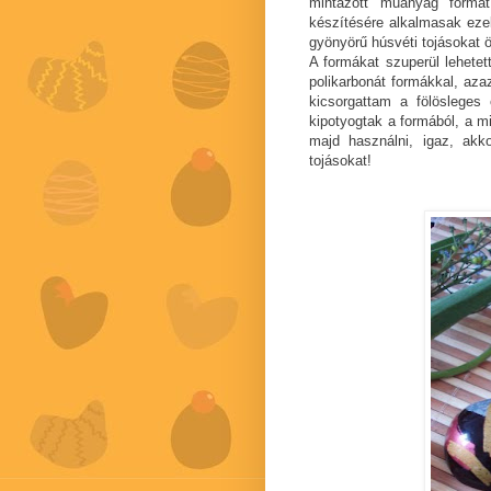
mintázott műanyag formá
készítésére alkalmasak eze
gyönyörű húsvéti tojásokat 
A formákat szuperül lehetet
polikarbonát formákkal, azaz
kicsorgattam a fölösleges 
kipotyogtak a formából, a mi
majd használni, igaz, ak
tojásokat!