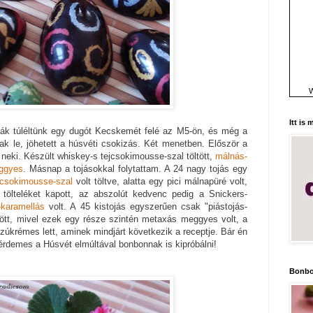
W
Itt is
ák túléltünk egy dugót Kecskemét felé az M5-ön, és még a
k le, jöhetett a húsvéti csokizás. Két menetben. Először a
eki. Készült whiskey-s tejcsokimousse-szal töltött,
málnás-
ggyes
. Másnap a tojásokkal folytattam. A 24 nagy tojás egy
ércsokimousse-szal
volt töltve, alatta egy pici málnapüré volt,
tölteléket kapott, az abszolút kedvenc pedig a Snickers-
karamellás
volt. A 45 kistojás egyszerűen csak "piástojás-
dött, mivel ezek egy része szintén metaxás meggyes volt, a
zúkrémes lett, aminek mindjárt következik a receptje. Bár én
érdemes a Húsvét elmúltával bonbonnak is kipróbálni!
Bonbo