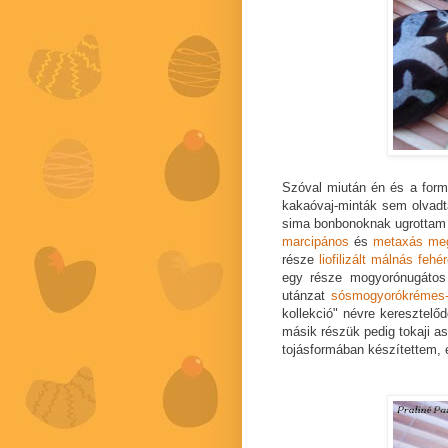
Szóval miután én és a form
kakaóvaj-minták sem olvadta
sima bonbonoknak ugrottam n
marcipános
és
metaxás me
része
liofilizált málnás feh
egy része mogyorónugátos 
utánzat
sósmogyorókrémes-
kollekció" névre keresztelő
másik részük pedig tokaji as
tojásformában készítettem, 