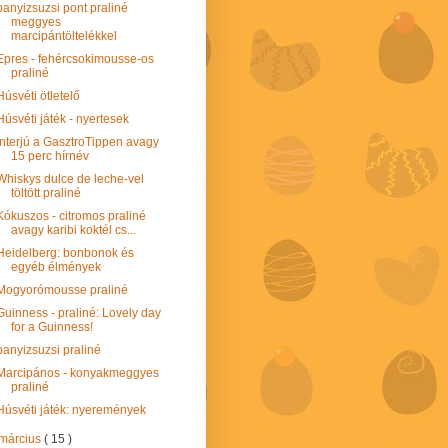
panyizsuzsi pont praliné
meggyes
marcipántöltelékkel
Epres - fehércsokimousse-os
praliné
Húsvéti ötletelő
Húsvéti játék - nyertesek
Interjú a GasztroTippen avagy
15 perc hírnév
Whiskys dulce de leche-vel
töltött praliné
Kókuszos - citromos praliné
avagy karibi koktél cs...
Heidelberg: bonbonok és
egyéb élmények
Mogyorómousse praliné
Guinness - praliné: Lovely day
for a Guinness!
panyizsuzsi praliné
Marcipános - konyakmeggyes
praliné
Húsvéti játék: nyeremények
március
( 15 )