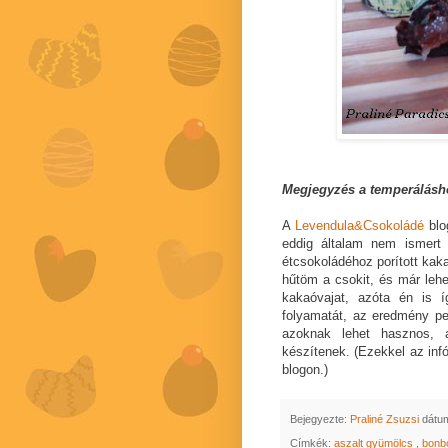
Megjegyzés a temperálásh
A
Levendula&Csokoládé
blo
eddig általam nem ismert 
étcsokoládéhoz porított kaka
hűtöm a csokit, és már lehe
kakaóvajat, azóta én is 
folyamatát, az eredmény pe
azoknak lehet hasznos, 
készítenek. (Ezekkel az inf
blogon.)
Bejegyezte:
Praliné Zsuzsi
dátu
Címkék:
aszalt gyümölcs
,
bonb