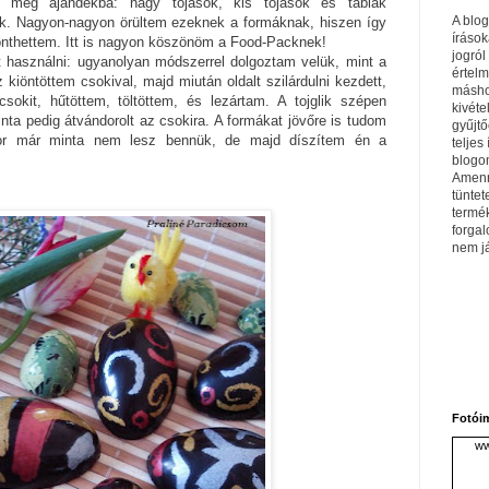
t még ajándékba: nagy tojások, kis tojások és táblák
A blo
k. Nagyon-nagyon örültem ezeknek a formáknak, hiszen így
írások
önthettem. Itt is nagyon köszönöm a Food-Packnek!
jogról
t használni: ugyanolyan módszerrel dolgoztam velük, mint a
értel
 kiöntöttem csokival, majd miután oldalt szilárdulni kezdett,
máshol
csokit, hűtöttem, töltöttem, és lezártam. A tojglik szépen
kivéte
nta pedig átvándorolt az csokira. A formákat jövőre is tudom
gyűjtő
kor már minta nem lesz bennük, de majd díszítem én a
teljes 
blogom
Amenn
tüntet
termé
forga
nem j
Fotói
ww