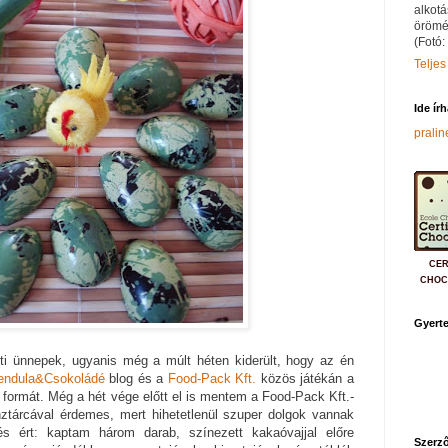
alkotá
örömé
(Fotó:
Teljes
Ide ír
prali
CER
CHOC
Gyerte
ti ünnepek, ugyanis még a múlt héten kiderült, hogy az én
endula&Csokoládé
blog és a
Food-Pack Kft.
közös játékán a
 formát. Még a hét vége előtt el is mentem a Food-Pack Kft.-
nztárcával érdemes, mert hihetetlenül szuper dolgok vannak
tés ért: kaptam három darab, színezett kakaóvajjal előre
Szerző