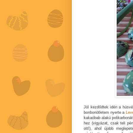
Jól kezdődtek idén a húsvé
bonbonötletem nyerte a
Lev
kakaóbab alakú polikarbonát
hez (vigyázat, csak teli pé
ott!), ahol újabb meglepe