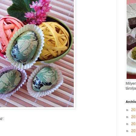
Milyen
tárolj
Archí
►
20
►
20
oz:
►
20
►
20