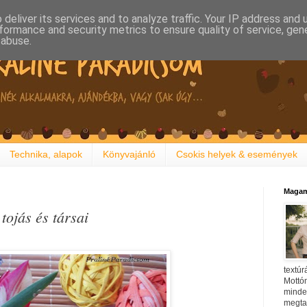
deliver its services and to analyze traffic. Your IP address and
formance and security metrics to ensure quality of service, ge
 abuse.
Technika, alapok
Könyvajánló
Csokis helyek & események
Magam
tojás és társai
textúr
Mottóm
minden
megtal