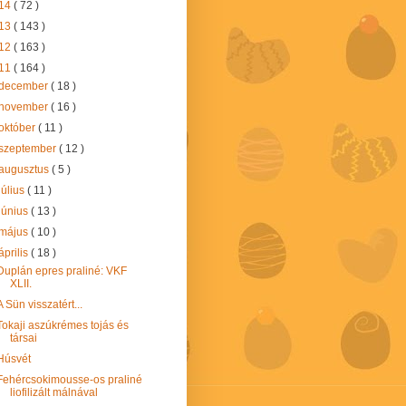
14
( 72 )
13
( 143 )
12
( 163 )
11
( 164 )
december
( 18 )
november
( 16 )
október
( 11 )
szeptember
( 12 )
augusztus
( 5 )
július
( 11 )
június
( 13 )
május
( 10 )
április
( 18 )
Duplán epres praliné: VKF
XLII.
A Sün visszatért...
Tokaji aszúkrémes tojás és
társai
Húsvét
Fehércsokimousse-os praliné
liofilizált málnával