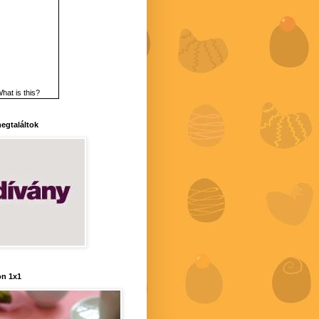
hat is this?
 megtaláltok
n 1x1