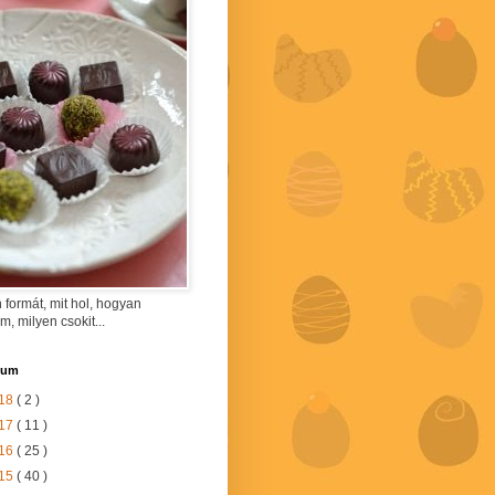
 formát, mit hol, hogyan
am, milyen csokit...
vum
18
( 2 )
17
( 11 )
16
( 25 )
15
( 40 )