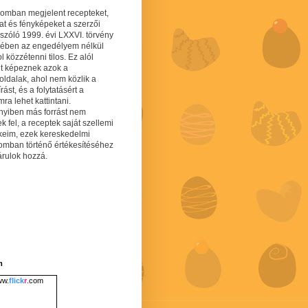
gomban megjelent recepteket,
at és fényképeket a szerzői
 szóló 1999. évi LXXVI. törvény
mében az engedélyem nélkül
 közzétenni tilos. Ez alól
lt képeznek azok a
oldalak, ahol nem közlik a
írást, és a folytatásért a
ra lehet kattintani.
yiben más forrást nem
ek fel, a receptek saját szellemi
keim, ezek kereskedelmi
lomban történő értékesítéséhez
árulok hozzá.
m
w.
flick
r
.com