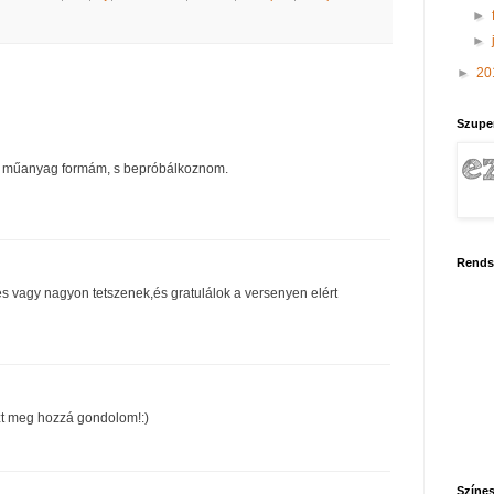
►
►
►
20
Szupe
i műanyag formám, s bepróbálkoznom.
Rends
 vagy nagyon tetszenek,és gratulálok a versenyen elért
zt meg hozzá gondolom!:)
Színes