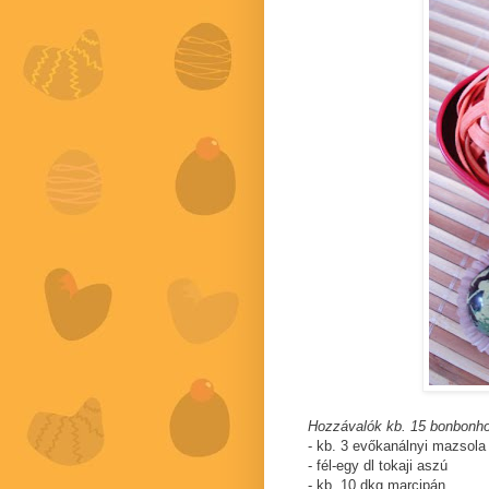
Hozzávalók kb. 15 bonbonh
- kb. 3 evőkanálnyi mazsola
- fél-egy dl tokaji aszú
- kb. 10 dkg marcipán