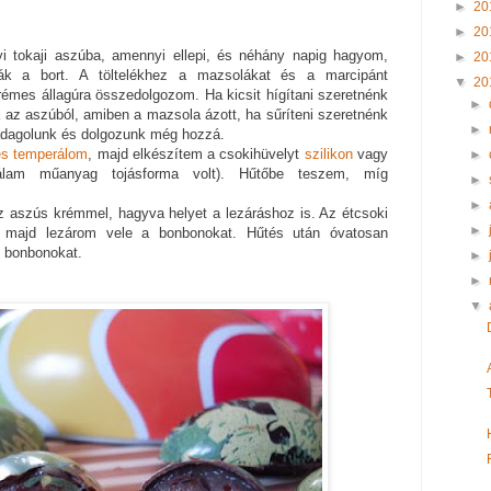
►
20
►
20
i tokaji aszúba, amennyi ellepi, és néhány napig hagyom,
►
20
ák a bort. A töltelékhez a mazsolákat és a marcipánt
▼
20
émes állagúra összedolgozom. Ha kicsit hígítani szeretnénk
►
az aszúból, amiben a mazsola ázott, ha sűríteni szeretnénk
►
adagolunk és dolgozunk még hozzá.
s temperálom
, majd elkészítem a csokihüvelyt
szilikon
vagy
►
lam műanyag tojásforma volt). Hűtőbe teszem, míg
►
►
z aszús krémmel, hagyva helyet a lezáráshoz is. Az étcsoki
►
, majd lezárom vele a bonbonokat. Hűtés után óvatosan
z bonbonokat.
►
►
▼