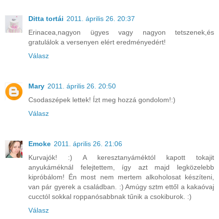
Ditta tortái
2011. április 26. 20:37
Erinacea,nagyon ügyes vagy nagyon tetszenek,és
gratulálok a versenyen elért eredményedért!
Válasz
Mary
2011. április 26. 20:50
Csodaszépek lettek! Ízt meg hozzá gondolom!:)
Válasz
Emoke
2011. április 26. 21:06
Kurvajók! :) A keresztanyáméktól kapott tokajit
anyukáméknál felejtettem, így azt majd legközelebb
kipróbálom! Én most nem mertem alkoholosat készíteni,
van pár gyerek a családban. :) Amúgy sztm ettől a kakaóvaj
cucctól sokkal roppanósabbnak tűnik a csokiburok. :)
Válasz