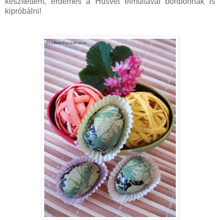
készítettem, érdemes a Húsvét elmúltával bonbonnak is
kipróbálni!