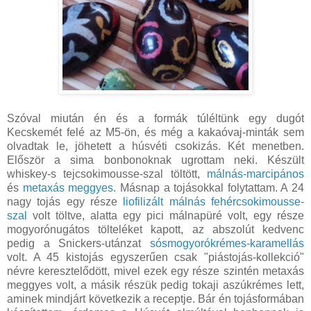
Szóval miután én és a formák túléltünk egy dugót
Kecskemét felé az M5-ön, és még a kakaóvaj-minták sem
olvadtak le, jöhetett a húsvéti csokizás. Két menetben.
Először a sima bonbonoknak ugrottam neki. Készült
whiskey-s tejcsokimousse-szal töltött,
málnás-marcipános
és
metaxás meggyes
. Másnap a tojásokkal folytattam. A 24
nagy tojás egy része
liofilizált málnás fehércsokimousse-
szal
volt töltve, alatta egy pici málnapüré volt, egy része
mogyorónugátos tölteléket kapott, az abszolút kedvenc
pedig a Snickers-utánzat
sósmogyorókrémes-karamellás
volt. A 45 kistojás egyszerűen csak "piástojás-kollekció"
névre keresztelődött, mivel ezek egy része szintén metaxás
meggyes volt, a másik részük pedig tokaji aszúkrémes lett,
aminek mindjárt következik a receptje. Bár én tojásformában