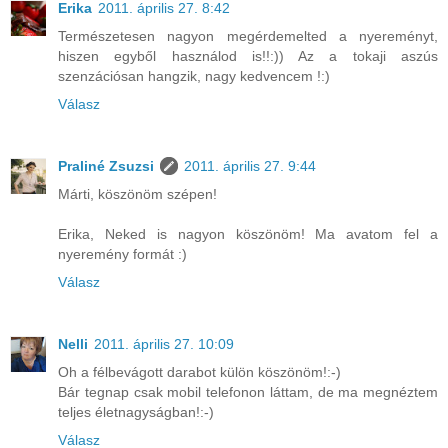
Erika
2011. április 27. 8:42
Természetesen nagyon megérdemelted a nyereményt,
hiszen egyből használod is!!:)) Az a tokaji aszús
szenzációsan hangzik, nagy kedvencem !:)
Válasz
Praliné Zsuzsi
2011. április 27. 9:44
Márti, köszönöm szépen!
Erika, Neked is nagyon köszönöm! Ma avatom fel a
nyeremény formát :)
Válasz
Nelli
2011. április 27. 10:09
Oh a félbevágott darabot külön köszönöm!:-)
Bár tegnap csak mobil telefonon láttam, de ma megnéztem
teljes életnagyságban!:-)
Válasz