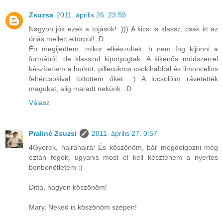
Zsuzsa
2011. április 26. 23:59
Nagyon jók ezek a tojások! :))) A kicsi is klassz, csak itt az
óriás mellett eltörpül! :D
Én megijedtem, mikor elkészültek, h nem fog kijönni a
formából, de klasszul kipotyogtak. A kikenős módszerrel
készítettem a burkot, pillecukros csokihabbal és limoncellos
fehércsokival töltöttem őket. :) A locsolóim rávetették
magukat, alig maradt nekünk. :D
Válasz
Praliné Zsuzsi
2011. április 27. 0:57
4Gyerek, hajráhajrá! És köszönöm, bár megdolgozni még
eztán fogok, ugyanis most el kell késztenem a nyertes
bonbonötletem :)
Ditta, nagyon köszönöm!
Mary, Neked is köszönöm szépen!