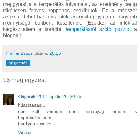
meggyorsítja a temperálás folyamatát, az eredmény pedig
tökéltesen fényes, roppanós csokiburok. Ez a módszer
azoknak lehet hasznos, akik viszonylag gyakran, nagyobb
mennyiségű bonbont készítenek. (Ezekkel az infókkal
kiegészítettem a korábbi,
temperálásról szóló posztot
a
blogon.)
Praliné Zsuzsi
dátum:
20:15
Megosztás
16 megjegyzés:
4Gyerek
2011. április 26. 20:35
hűaztaaaaa...
eéő kell vennem némi műanyag formám, s
bepróbálkoznom.
bár ilyen sose lesz.
Válasz