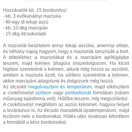
Hozzávalók kb. 15 bonbonhoz:
- kb. 3 evőkanálnyi mazsola
- fél-egy dl tokaji aszú
- kb. 10 dkg marcipán
- 15 dkg étcsokoládé
A mazsolát beáztatom annyi tokaji aszúba, amennyi ellepi,
és néhány napig hagyom, hogy a mazsolák beszívják a bort.
A töltelékhez a mazsolákat és a marcipánt aprítógépbe
teszem, majd krémes állagúra összedolgozom. Ha kicsit
hígítani szeretnénk a krémen, adunk még hozzá az aszúból,
amiben a mazsola ázott, ha sűríteni szeretnénk a krémen,
akkor marcipánt adagolunk és dolgozunk még hozzá.
Az étcsokit
megolvasztom és temperálom
, majd elkészítem
a csokihüvelyt
szilikon
vagy
polikarbonát
formában (nálam
műanyag tojásforma volt). Hűtőbe teszem, míg megszilárdul.
A csokihüvelyt megtöltöm az aszús krémmel, hagyva helyet
a lezáráshoz is. Az étcsoki maradékát újratemperálom, majd
lezárom vele a bonbonokat. Hűtés után óvatosan kifordítom
a formából a kész bonbonokat.