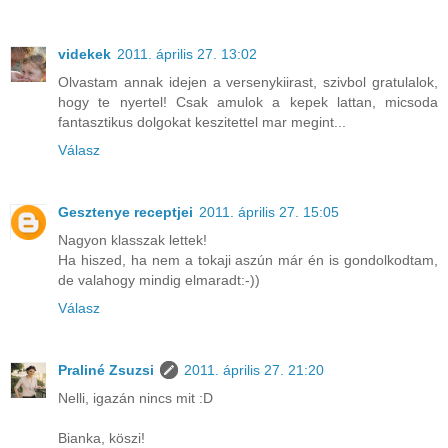
videkek
2011. április 27. 13:02
Olvastam annak idejen a versenykiirast, szivbol gratulalok,
hogy te nyertel! Csak amulok a kepek lattan, micsoda
fantasztikus dolgokat keszitettel mar megint...
Válasz
Gesztenye receptjei
2011. április 27. 15:05
Nagyon klasszak lettek!
Ha hiszed, ha nem a tokaji aszún már én is gondolkodtam,
de valahogy mindig elmaradt:-))
Válasz
Praliné Zsuzsi
2011. április 27. 21:20
Nelli, igazán nincs mit :D
Bianka, köszi!