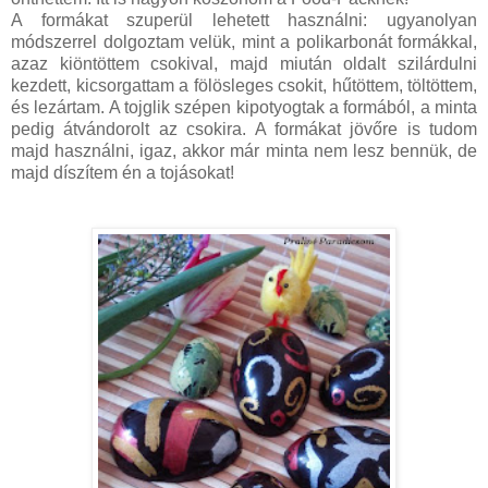
A formákat szuperül lehetett használni: ugyanolyan
módszerrel dolgoztam velük, mint a polikarbonát formákkal,
azaz kiöntöttem csokival, majd miután oldalt szilárdulni
kezdett, kicsorgattam a fölösleges csokit, hűtöttem, töltöttem,
és lezártam. A tojglik szépen kipotyogtak a formából, a minta
pedig átvándorolt az csokira. A formákat jövőre is tudom
majd használni, igaz, akkor már minta nem lesz bennük, de
majd díszítem én a tojásokat!