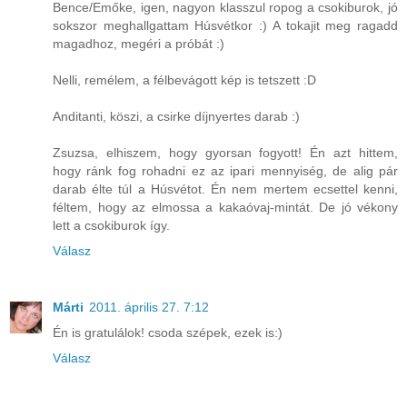
Bence/Emőke, igen, nagyon klasszul ropog a csokiburok, jó
sokszor meghallgattam Húsvétkor :) A tokajit meg ragadd
magadhoz, megéri a próbát :)
Nelli, remélem, a félbevágott kép is tetszett :D
Anditanti, köszi, a csirke díjnyertes darab :)
Zsuzsa, elhiszem, hogy gyorsan fogyott! Én azt hittem,
hogy ránk fog rohadni ez az ipari mennyiség, de alig pár
darab élte túl a Húsvétot. Én nem mertem ecsettel kenni,
féltem, hogy az elmossa a kakaóvaj-mintát. De jó vékony
lett a csokiburok így.
Válasz
Márti
2011. április 27. 7:12
Én is gratulálok! csoda szépek, ezek is:)
Válasz