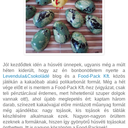
Jól kezdődtek idén a húsvéti ünnepek, ugyanis még a múlt
héten kiderült, hogy az én bonbonötletem nyerte a
Levendula&Csokoládé
blog és a
Food-Pack Kft.
közös
játékán a kakaóbab alakú polikarbonát formát. Még a hét
vége előtt el is mentem a Food-Pack Kft.-hez (vigyázat, csak
teli pénztárcával érdemes, mert hihetetlenül szuper dolgok
vannak ott!), ahol újabb meglepetés ért: kaptam három
darab, színezett kakaóvajjal előre mintázott műanyag formát
még ajándékba: nagy tojások, kis tojások és táblák
készítésére alkalmasak ezek. Nagyon-nagyon örültem
ezeknek a formáknak, hiszen így gyönyörű húsvéti tojásokat
önthettem. Itt is nagyon köszönöm a Food-Packnek!