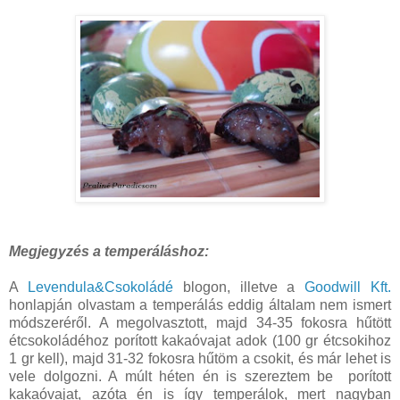
Megjegyzés a temperáláshoz:
A
Levendula&Csokoládé
blogon, illetve a
Goodwill Kft.
honlapján olvastam a temperálás eddig általam nem ismert
módszeréről. A megolvasztott, majd 34-35 fokosra hűtött
étcsokoládéhoz porított kakaóvajat adok (100 gr étcsokihoz
1 gr kell), majd 31-32 fokosra hűtöm a csokit, és már lehet is
vele dolgozni. A múlt héten én is szereztem be porított
kakaóvajat, azóta én is így temperálok, mert nagyban