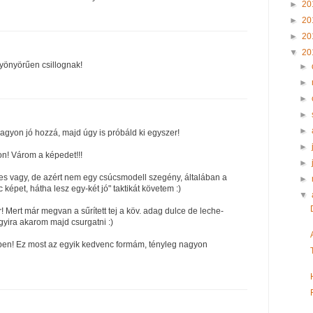
►
20
►
20
►
20
▼
20
yönyörűen csillognak!
►
►
►
►
►
agyon jó hozzá, majd úgy is próbáld ki egyszer!
►
on! Várom a képedet!!!
►
es vagy, de azért nem egy csúcsmodell szegény, általában a
►
 képet, hátha lesz egy-két jó" taktikát követem :)
▼
r! Mert már megvan a sűrített tej a köv. adag dulce de leche-
agyira akarom majd csurgatni :)
pen! Ez most az egyik kedvenc formám, tényleg nagyon