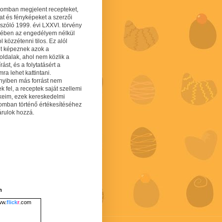
gomban megjelent recepteket,
at és fényképeket a szerzői
 szóló 1999. évi LXXVI. törvény
mében az engedélyem nélkül
 közzétenni tilos. Ez alól
lt képeznek azok a
oldalak, ahol nem közlik a
írást, és a folytatásért a
ra lehet kattintani.
yiben más forrást nem
ek fel, a receptek saját szellemi
keim, ezek kereskedelmi
lomban történő értékesítéséhez
árulok hozzá.
m
w.
flick
r
.com