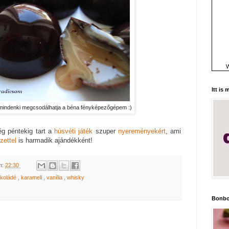
W
Itt is
mindenki megcsodálhatja a béna fényképezőgépem :)
ég péntekig tart a
húsvéti játék
szuper
nyereményekért
, ami
zettel
is harmadik ajándékként!
m:
22:30
okoládé
,
karamell
,
vanília
,
whisky
Bonbo