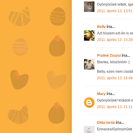
Gyönyörűek lettek, ig
2011. április 13. 13:51
Belly
írta...
Azt hiszem ezt én is s
2011. április 13. 15:28
Praliné Zsuzsi
írta...
Bianka, köszönöm :)
Belly, ezen nem csod
2011. április 13. 16:48
Mary
írta...
Gyönyörűek! Imádok id
2011. április 13. 21:11
Ditta tortái
írta...
Erinacea!Gyönyörűek le