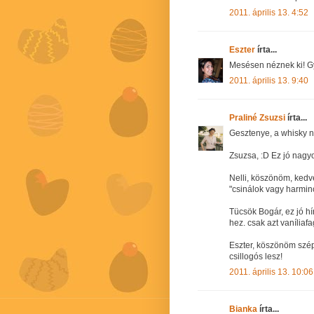
2011. április 13. 4:52
Eszter
írta...
Mesésen néznek ki! G
2011. április 13. 9:40
Praliné Zsuzsi
írta...
Gesztenye, a whisky n
Zsuzsa, :D Ez jó nagy
Nelli, köszönöm, kedv
"csinálok vagy harminc
Tücsök Bogár, ez jó hí
hez. csak azt vaníliaf
Eszter, köszönöm szé
csillogós lesz!
2011. április 13. 10:06
Bianka
írta...