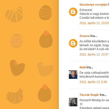
Gesztenye receptjei
í
Erinacea!
Nálunk is nagy kedven
Csodás lett ebben a fo
2011. április 12. 23:03
Zsuzsa
írta...
Az előbb készítettem e
támadt. Az egyik, hog
és mit látok? A csili-vi
2011. április 12. 23:57
Nelli
írta...
De szép csillogósak!A
készítesz!A karamellás
2011. április 13. 0:38
Tücsök Bogár
írta...
Persze!!! Mindig én va
:D
A bonbon valami pazar 