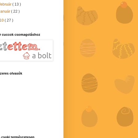
február
( 13 )
január
( 22 )
10
( 27 )
r cuccok csomagoláshoz
zeres olvasók
 csoki természetesen