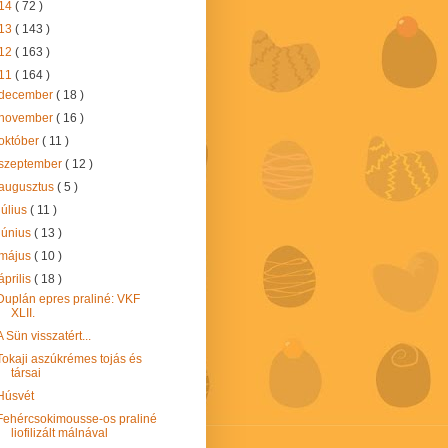
14
( 72 )
13
( 143 )
12
( 163 )
11
( 164 )
december
( 18 )
november
( 16 )
október
( 11 )
szeptember
( 12 )
augusztus
( 5 )
július
( 11 )
június
( 13 )
május
( 10 )
április
( 18 )
Duplán epres praliné: VKF
XLII.
A Sün visszatért...
Tokaji aszúkrémes tojás és
társai
Húsvét
Fehércsokimousse-os praliné
liofilizált málnával