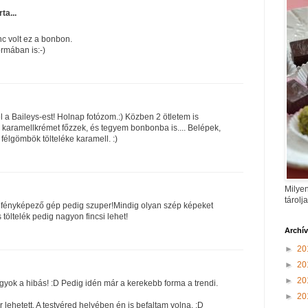
rta...
c volt ez a bonbon.
rmában is:-)
l a Baileys-est! Holnap fotózom.:) Közben 2 ötletem is
y karamellkrémet főzzek, és tegyem bonbonba is.... Belépek,
li félgömbök tölteléke karamell. :)
Milyen
tárolj
 fényképező gép pedig szuper!Mindig olyan szép képeket
 töltelék pedig nagyon fincsi lehet!
Archí
►
20
►
20
►
20
gyok a hibás! :D Pedig idén már a kerekebb forma a trendi.
►
20
lehetett. A testvéred helyében én is befaltam volna. :D