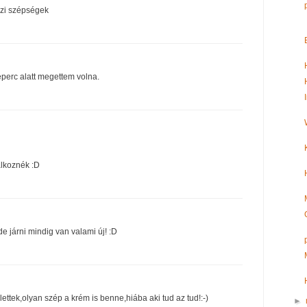
azi szépségek
eperc alatt megettem volna.
álkoznék :D
e járni mindig van valami új! :D
ttek,olyan szép a krém is benne,hiába aki tud az tud!:-)
►