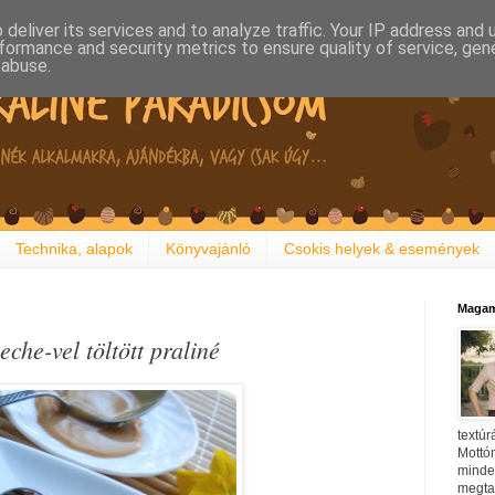
deliver its services and to analyze traffic. Your IP address and
formance and security metrics to ensure quality of service, ge
 abuse.
Technika, alapok
Könyvajánló
Csokis helyek & események
Magam
che-vel töltött praliné
textúr
Mottóm
minden
megtal