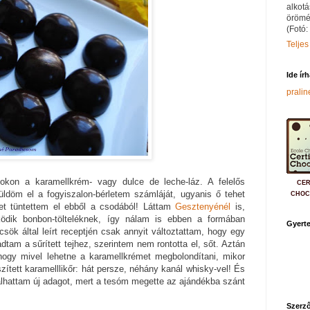
alkotá
örömé
(Fotó:
Teljes
Ide ír
prali
okon a karamellkrém- vagy dulce de leche-láz. A felelős
CER
üldöm el a fogyiszalon-bérletem számláját, ugyanis ő tehet
CHOC
et tüntettem el ebből a csodából! Láttam
Gesztenyénél
is,
dik bonbon-tölteléknek, így nálam is ebben a formában
Gyerte
sök által leírt receptjén csak annyit változtattam, hogy egy
adtam a sűrített tejhez, szerintem nem rontotta el, sőt. Aztán
hogy mivel lehetne a karamellkrémet megbolondítani, mikor
ített karamelllikőr: hát persze, néhány kanál whisky-vel! És
hattam új adagot, mert a tesóm megette az ajándékba szánt
Szerző