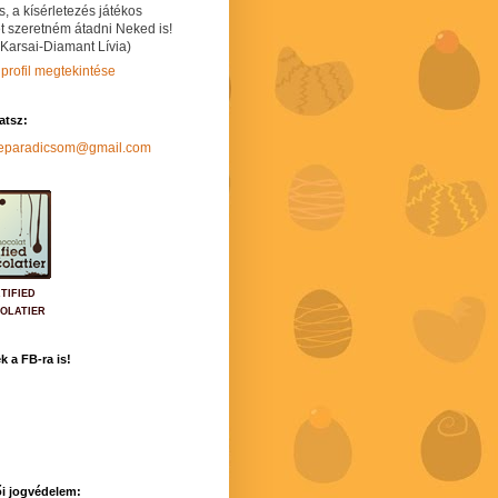
s, a kísérletezés játékos
t szeretném átadni Neked is!
 Karsai-Diamant Lívia)
 profil megtekintése
hatsz:
neparadicsom@gmail.com
TIFIED
OLATIER
k a FB-ra is!
i jogvédelem: