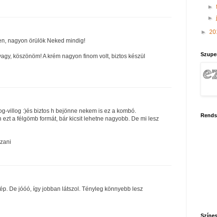
►
►
►
20
n, nagyon örülök Neked mindig!
Szupe
vagy, köszönöm! A krém nagyon finom volt, biztos készül
log-villog :)és biztos h bejönne nekem is ez a kombó.
Rends
ezt a félgömb formát, bár kicsit lehetne nagyobb. De mi lesz
szani
 kép. De jóóó, így jobban látszol. Tényleg könnyebb lesz
Színes