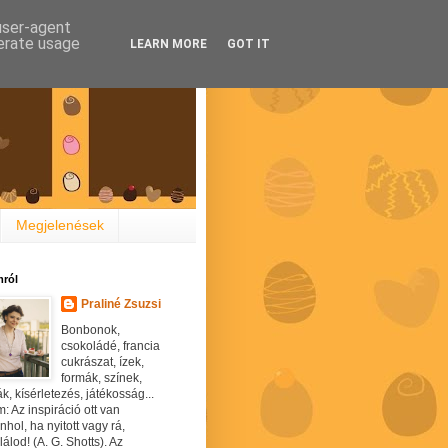
 user-agent
nerate usage
LEARN MORE
GOT IT
Megjelenések
ról
Praliné Zsuzsi
Bonbonok,
csokoládé, francia
cukrászat, ízek,
formák, színek,
ák, kísérletezés, játékosság...
: Az inspiráció ott van
hol, ha nyitott vagy rá,
álod! (A. G. Shotts). Az