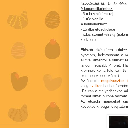
Hozzávalók kb. 15 darabhoz
A karamellkrémhez:
- 3 tubus sűrített tej
- 1 rúd vanília
A bonbonokhoz:
- 15 dkg étcsokoládé
- ízlés szerint whisky (nála
kedvenc)
Először elkészítem a dulce 
nyomom, belekaparom a van
állítva, amennyi a sűrített 
lángon legalább 4 órát. H
krémnek kb. a fele kell 15
picit nehezebb lezárni.)
Az étcsokit
megolvasztom 
vagy
szilikon
bonbonformában
Ezután a mélyedésekbe adag
formát ismét hűtőbe teszem r
Az étcsoki maradékát új
következik, végül kibújtato