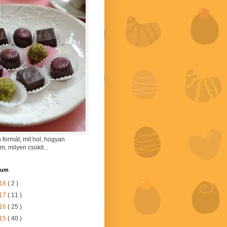
 formát, mit hol, hogyan
am, milyen csokit...
vum
18
( 2 )
17
( 11 )
16
( 25 )
15
( 40 )