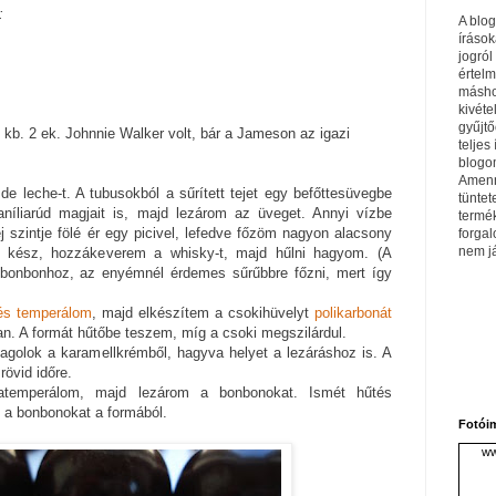
:
A blo
írások
jogról
értel
máshol
kivéte
gyűjtő
m kb. 2 ek. Johnnie Walker volt, bár a Jameson az igazi
teljes 
blogom
Amenn
de leche-t. A tubusokból a sűrített tejet egy befőttesüvegbe
tüntet
íliarúd magjait is, majd lezárom az üveget. Annyi vízbe
termé
tej szintje fölé ér egy picivel, lefedve főzöm nagyon alacsony
forga
nem j
a kész, hozzákeverem a whisky-t, majd hűlni hagyom. (A
 bonbonhoz, az enyémnél érdemes sűrűbbre főzni, mert így
és temperálom
, majd elkészítem a csokihüvelyt
polikarbonát
. A formát hűtőbe teszem, míg a csoki megszilárdul.
olok a karamellkrémből, hagyva helyet a lezáráshoz is. A
övid időre.
ratemperálom, majd lezárom a bonbonokat. Ismét hűtés
m a bonbonokat a formából.
Fotói
ww