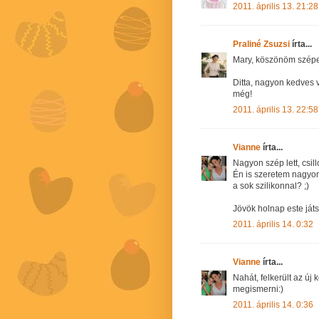
2011. április 13. 21:28
Praliné Zsuzsi
írta...
Mary, köszönöm szépe
Ditta, nagyon kedves 
még!
2011. április 13. 22:58
Vianne
írta...
Nagyon szép lett, csil
Én is szeretem nagyon 
a sok szilikonnal? ;)
Jövök holnap este ját
2011. április 14. 0:32
Vianne
írta...
Nahát, felkerült az új
megismerni:)
2011. április 14. 0:36