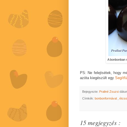
A bonbonban 
PS: Ne felejtsétek, hogy m
azóta kiegészült egy
Segítfü
Bejegyezte:
Praliné Zsuzsi
dátu
Címkék:
bonbonformával
,
étcs
15 megjegyzés :