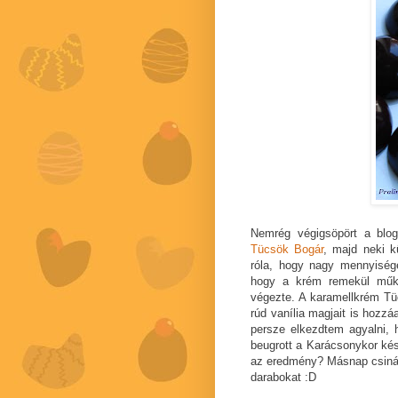
Nemrég végigsöpört a blog
Tücsök Bogár
, majd neki k
róla, hogy nagy mennyiség
hogy a krém remekül műkö
végezte. A karamellkrém Tüc
rúd vanília magjait is hozzá
persze elkezdtem agyalni, 
beugrott a Karácsonykor kész
az eredmény? Másnap csinál
darabokat :D