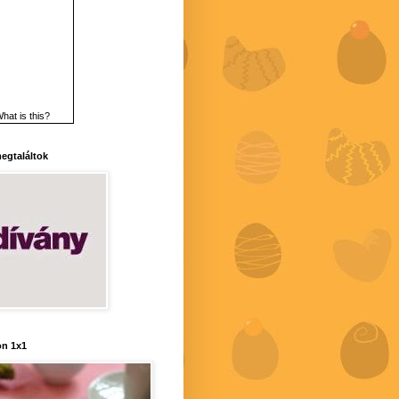
hat is this?
 megtaláltok
n 1x1