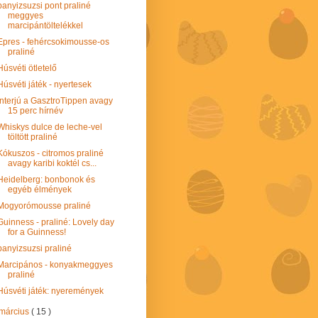
panyizsuzsi pont praliné
meggyes
marcipántöltelékkel
Epres - fehércsokimousse-os
praliné
Húsvéti ötletelő
Húsvéti játék - nyertesek
Interjú a GasztroTippen avagy
15 perc hírnév
Whiskys dulce de leche-vel
töltött praliné
Kókuszos - citromos praliné
avagy karibi koktél cs...
Heidelberg: bonbonok és
egyéb élmények
Mogyorómousse praliné
Guinness - praliné: Lovely day
for a Guinness!
panyizsuzsi praliné
Marcipános - konyakmeggyes
praliné
Húsvéti játék: nyeremények
március
( 15 )