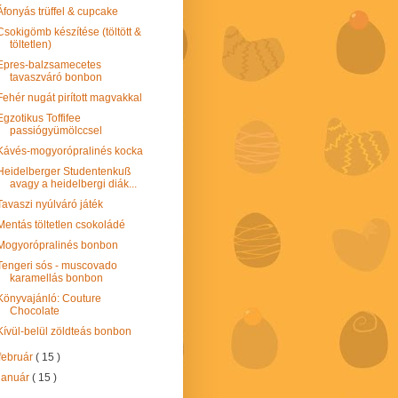
Áfonyás trüffel & cupcake
Csokigömb készítése (töltött &
töltetlen)
Epres-balzsamecetes
tavaszváró bonbon
Fehér nugát pirított magvakkal
Egzotikus Toffifee
passiógyümölccsel
Kávés-mogyorópralinés kocka
Heidelberger Studentenkuß
avagy a heidelbergi diák...
Tavaszi nyúlváró játék
Mentás töltetlen csokoládé
Mogyorópralinés bonbon
Tengeri sós - muscovado
karamellás bonbon
Könyvajánló: Couture
Chocolate
Kívül-belül zöldteás bonbon
február
( 15 )
január
( 15 )