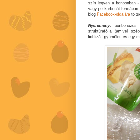
szín legyen a bonbonban - p
vagy polikarbonát formában 
blog
Facebook-oldalára
tölts
Nyeremény:
bonbonozós 
struktúrafólia (amivel sz
liofilizált gyümölcs és egy 