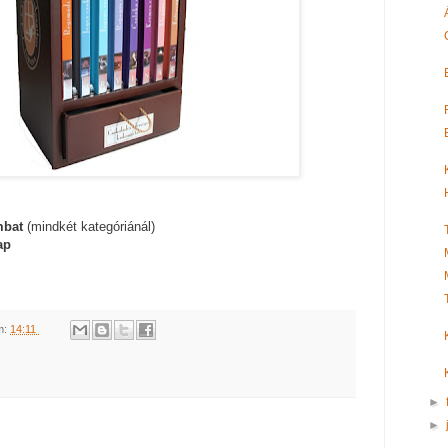
mbat
(mindkét kategóriánál)
ap
m:
14:11
►
►