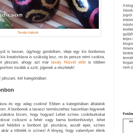
A blo
írások
jogról
értel
máshol
kivéte
Tavalyi tojások
gyűjtő
teljes 
blogom
Amenn
 nyúl is lassan, úgyhogy gondoltam, ideje egy kis bonbonos
tüntet
is kreativitásra is szükség lesz, no és persze némi csokira,
termé
et játszani, ahogy azt már
tavaly Húsvét előtt
is többen
forga
nem j
porítom tovább a szót, jöjjenek a részletek!
 játszani, két kategóriában:
bonbon
tásra és egy adag csokira! Ebben a kategóriában általatok
árom. A bonbonok a tavaszi természethez hasonlóan legyenek
Fotói
áziátokra bízom, hogy hogyan! Lehet színes csokiburkokat
okival csíkozni a fehér vagy barna bonbonhüvelyt, lehet
ww
sel feldobni a bonbont (pl. pisztácia, aszalt eper, színes
 akár a töltelék is színes! A lényeg, hogy valamilyen élénk