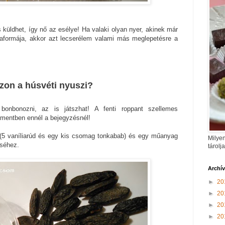
 küldhet, így nő az esélye! Ha valaki olyan nyer, akinek már
kaformája, akkor azt lecserélem valami más meglepetésre a
zzon a húsvéti nyuszi?
 bonbonozni, az is játszhat! A fenti roppant szellemes
mentben ennél a bejegyzésnél!
(5 vaníliarúd és egy kis csomag tonkabab) és egy műanyag
Milyen
éséhez.
tárolj
Archí
►
20
►
20
►
20
►
20