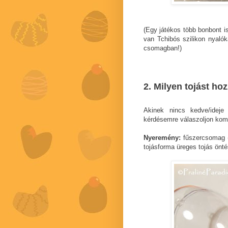
(Egy játékos több bonbont is
van Tchibós szilikon nyaló
csomagban!)
2. Milyen tojást ho
Akinek nincs kedve/ideje
kérdésemre válaszoljon kom
Nyeremény:
fűszercsomag 
tojásforma üreges tojás önt