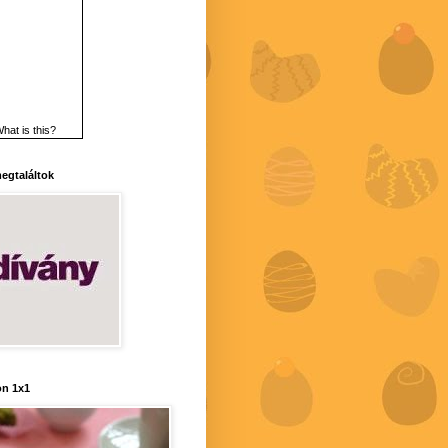
hat is this?
 megtaláltok
n 1x1