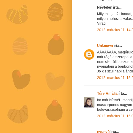
Névtelen írta...
Milyen tojas? Haaaat, 
milyen nehez is valasz
Virag
2012. március 11. 14:
Unknown
írta...
ÁÁÁÁÁÁÁÁ, megőrülök! 
már régóta szerepel a 
nem sikerült beszerez
nyomatom a bonbonoka
Jó kis szülinapi ajánd
2012. március 11. 15:
Túry Amália
írta...
ha már húsvét...mondj
mascarpones nagyon va
belevarázsolnám a cso
2012. március 11. 16:
nyunyó
írta...