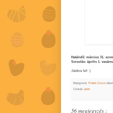
Határidő: március 31. szo
Sorsolás: április 1. vasárn
Játékra fel! :)
Bejegyezte:
Praliné Zsuzsi
dátu
Címkék:
játék
56 megjegyzés :