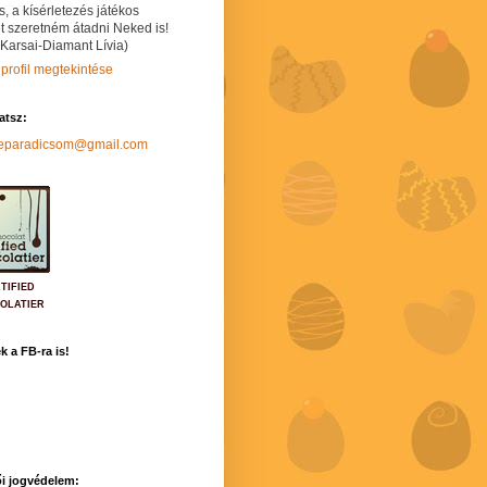
s, a kísérletezés játékos
t szeretném átadni Neked is!
 Karsai-Diamant Lívia)
 profil megtekintése
hatsz:
neparadicsom@gmail.com
TIFIED
OLATIER
k a FB-ra is!
i jogvédelem: