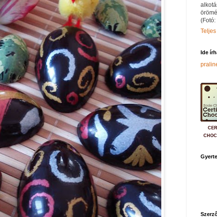
alkotá
örömé
(Fotó:
Teljes
Ide ír
prali
CER
CHOC
Gyerte
Szerző