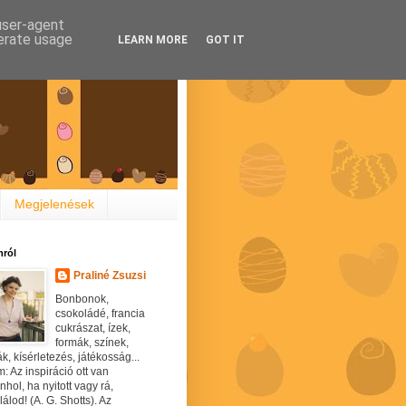
 user-agent
nerate usage
LEARN MORE
GOT IT
Megjelenések
ról
Praliné Zsuzsi
Bonbonok,
csokoládé, francia
cukrászat, ízek,
formák, színek,
ák, kísérletezés, játékosság...
: Az inspiráció ott van
hol, ha nyitott vagy rá,
álod! (A. G. Shotts). Az