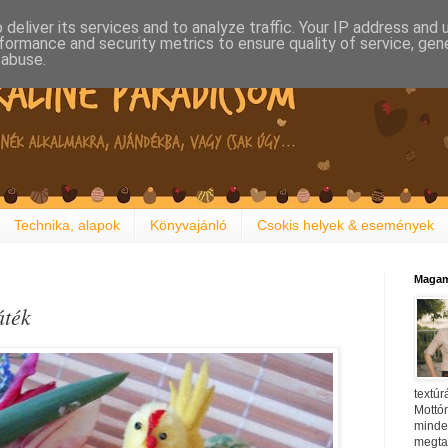
deliver its services and to analyze traffic. Your IP address and
formance and security metrics to ensure quality of service, ge
 abuse.
Technika, alapok
Könyvajánló
Csokis helyek & események
Magam
áték
textúr
Mottóm
minden
megtal