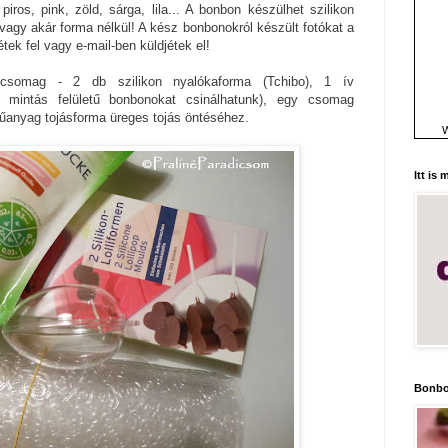
iros, pink, zöld, sárga, lila... A bonbon készülhet szilikon
vagy akár forma nélkül! A kész bonbonokról készült fotókat a
étek fel vagy e-mail-ben küldjétek el!
csomag - 2 db szilikon nyalókaforma (Tchibo), 1 ív
ép mintás felületű bonbonokat csinálhatunk), egy csomag
műanyag tojásforma üreges tojás öntéséhez.
W
Itt is
Bonbo