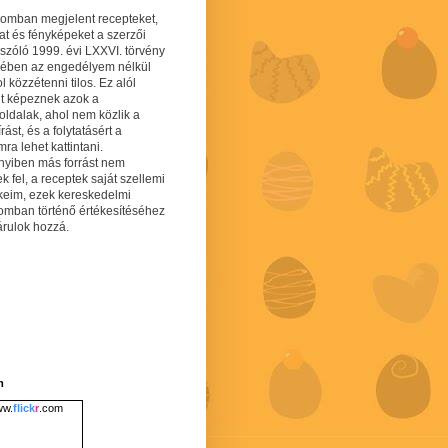
gomban megjelent recepteket,
at és fényképeket a szerzői
 szóló 1999. évi LXXVI. törvény
mében az engedélyem nélkül
 közzétenni tilos. Ez alól
lt képeznek azok a
oldalak, ahol nem közlik a
írást, és a folytatásért a
ra lehet kattintani.
yiben más forrást nem
ek fel, a receptek saját szellemi
keim, ezek kereskedelmi
lomban történő értékesítéséhez
árulok hozzá.
m
w.
flick
r
.com