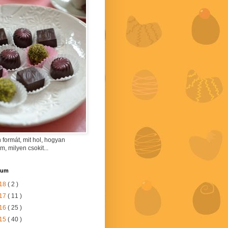
 formát, mit hol, hogyan
am, milyen csokit...
vum
18
( 2 )
17
( 11 )
16
( 25 )
15
( 40 )