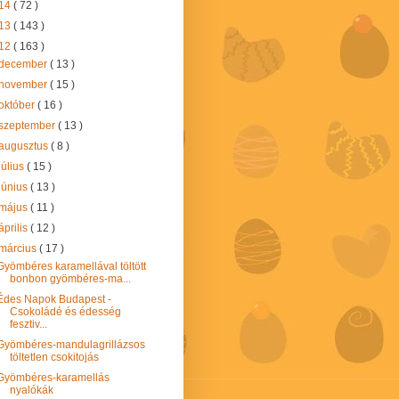
14
( 72 )
13
( 143 )
12
( 163 )
december
( 13 )
november
( 15 )
október
( 16 )
szeptember
( 13 )
augusztus
( 8 )
július
( 15 )
június
( 13 )
május
( 11 )
április
( 12 )
március
( 17 )
Gyömbéres karamellával töltött
bonbon gyömbéres-ma...
Édes Napok Budapest -
Csokoládé és édesség
fesztiv...
Gyömbéres-mandulagrillázsos
töltetlen csokitojás
Gyömbéres-karamellás
nyalókák