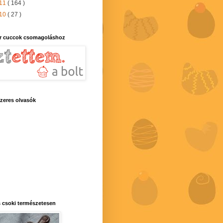
11
( 164 )
10
( 27 )
r cuccok csomagoláshoz
zeres olvasók
 csoki természetesen