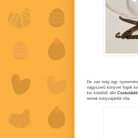
De van még egy nyeremény 
nagyszerű könyvet fogok kis
kis kötetből álló
Csokoládé
remek könyvajánlót róla.