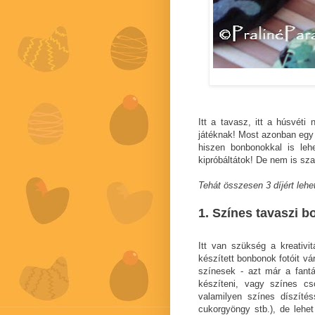
Itt a tavasz, itt a húsvéti
játéknak! Most azonban egy k
hiszen bonbonokkal is leh
kipróbáltátok! De nem is sza
Tehát összesen 3 díjért lehet
1. Színes tavaszi 
Itt van szükség a kreativi
készített bonbonok fotóit v
színesek - azt már a fant
készíteni, vagy színes cs
valamilyen színes díszítés
cukorgyöngy stb.), de lehet