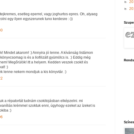
►
20
►
20
tejkremes, esetleg eperrel, vagy joghurtos epres. Oh, atyaeg
olni egy ilyen egyszerunek tuno kerdesre :-))
Szupe
30
Mindet akarom! :) Annyira jó lenne. A kívánság listámon
könyvcsomag is és a liofilizált gyümölcs is. :) Eddig még
Rends
nem! Megőrülök! itt a helyem. Kedden veszek csokit és
t! :)
ék lenne nekem mondjuk a kis könyvtár. :)
22
uk a répatortát tudnám csokitojásban elképzelni. mi
níliás krémmel szoktuk enni, úgyhogy ezeket az ízeket is
kiba :)
06
Színes