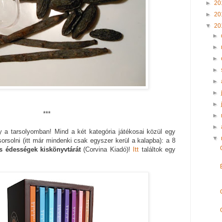
►
20
►
20
▼
20
►
►
►
►
►
►
►
***
►
►
a tarsolyomban! Mind a két kategória játékosai közül egy
▼
orsolni (itt már mindenki csak egyszer kerül a kalapba): a 8
s édességek kiskönyvtárát
(Corvina Kiadó)!
Itt
találtok egy