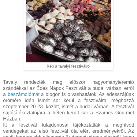
Kép a tavalyi fesztiválról
Tavaly rendezték meg először hagyományteremtő
szándékkal az Édes Napok Fesztivált a budai várban, erről
a
beszámolómat
a blogon is olvashattátok. Az édesszájúak
örömére idén ismét sor kerül a fesztiválra, méghozzá
szeptember 20-23. között, ismét a budai várban. A fesztivál
sajtótájékoztatójára a héten került sor a Szamos Gourmet
Házban.
Itt a fesztivál tulajdonosai tájékoztatták a meghívott
vendégeket az első fesztivál óta elért eredményekről. Az