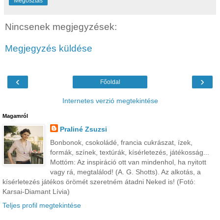
Megosztás
Nincsenek megjegyzések:
Megjegyzés küldése
‹
›
Főoldal
Internetes verzió megtekintése
Magamról
Praliné Zsuzsi
Bonbonok, csokoládé, francia cukrászat, ízek,
formák, színek, textúrák, kísérletezés, játékosság...
Mottóm: Az inspiráció ott van mindenhol, ha nyitott
vagy rá, megtalálod! (A. G. Shotts). Az alkotás, a
kísérletezés játékos örömét szeretném átadni Neked is! (Fotó:
Karsai-Diamant Lívia)
Teljes profil megtekintése