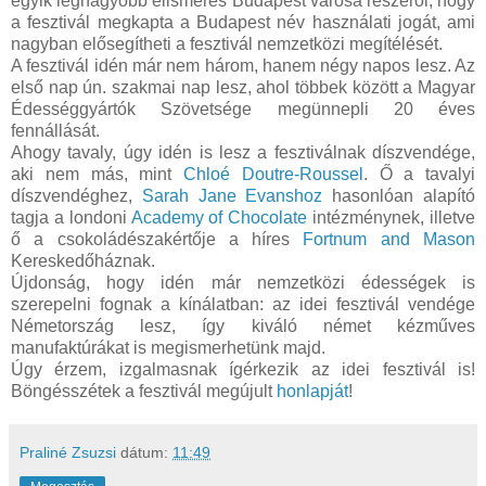
egyik legnagyobb elismerés Budapest városa részéről, hogy
a fesztivál megkapta a Budapest név használati jogát, ami
nagyban elősegítheti a fesztivál nemzetközi megítélését.
A fesztivál idén már nem három, hanem négy napos lesz. Az
első nap ún. szakmai nap lesz, ahol többek között a Magyar
Édességgyártók Szövetsége megünnepli 20 éves
fennállását.
Ahogy tavaly, úgy idén is lesz a fesztiválnak díszvendége,
aki nem más, mint
Chloé Doutre-Roussel
. Ő a tavalyi
díszvendéghez,
Sarah Jane Evanshoz
hasonlóan alapító
tagja a londoni
Academy of Chocolate
intézménynek, illetve
ő a csokoládészakértője a híres
Fortnum and Mason
Kereskedőháznak.
Újdonság, hogy idén már nemzetközi édességek is
szerepelni fognak a kínálatban: az idei fesztivál vendége
Németország lesz, így kiváló német kézműves
manufaktúrákat is megismerhetünk majd.
Úgy érzem, izgalmasnak ígérkezik az idei fesztivál is!
Böngésszétek a fesztivál megújult
honlapját
!
Praliné Zsuzsi
dátum:
11:49