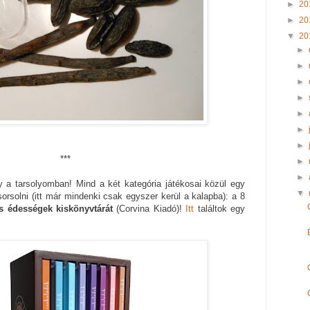
►
20
►
20
▼
20
►
►
►
►
►
►
►
***
►
►
a tarsolyomban! Mind a két kategória játékosai közül egy
▼
orsolni (itt már mindenki csak egyszer kerül a kalapba): a 8
s édességek kiskönyvtárát
(Corvina Kiadó)!
Itt
találtok egy