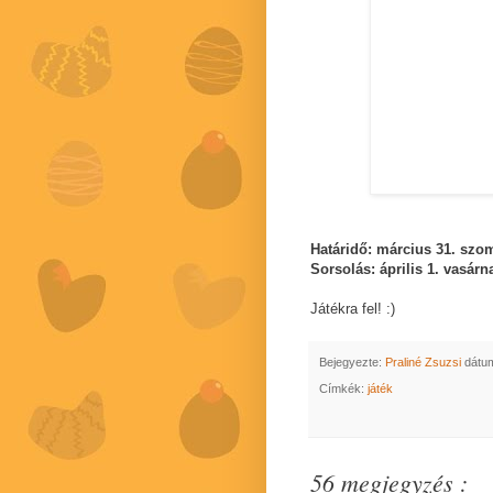
Határidő: március 31. szo
Sorsolás: április 1. vasárn
Játékra fel! :)
Bejegyezte:
Praliné Zsuzsi
dátu
Címkék:
játék
56 megjegyzés :