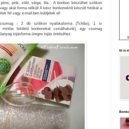
iros, pink, zöld, sárga, lila... A bonbon készülhet szilikon
vagy akár forma nélkül! A kész bonbonokról készült fotókat a
étek fel vagy e-mail-ben küldjétek el!
csomag - 2 db szilikon nyalókaforma (Tchibo), 1 ív
ép mintás felületű bonbonokat csinálhatunk), egy csomag
műanyag tojásforma üreges tojás öntéséhez.
W
Itt is
Bonbo