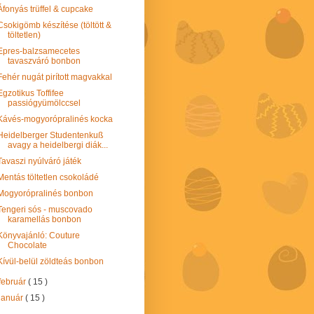
Áfonyás trüffel & cupcake
Csokigömb készítése (töltött &
töltetlen)
Epres-balzsamecetes
tavaszváró bonbon
Fehér nugát pirított magvakkal
Egzotikus Toffifee
passiógyümölccsel
Kávés-mogyorópralinés kocka
Heidelberger Studentenkuß
avagy a heidelbergi diák...
Tavaszi nyúlváró játék
Mentás töltetlen csokoládé
Mogyorópralinés bonbon
Tengeri sós - muscovado
karamellás bonbon
Könyvajánló: Couture
Chocolate
Kívül-belül zöldteás bonbon
február
( 15 )
január
( 15 )