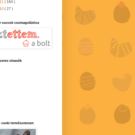
11
( 164 )
10
( 27 )
r cuccok csomagoláshoz
zeres olvasók
 csoki természetesen