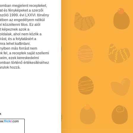
gomban megjelent recepteket,
at és fényképeket a szerzői
 szóló 1999. évi LXXVI. törvény
mében az engedélyem nélkül
 közzétenni tilos. Ez alól
lt képeznek azok a
oldalak, ahol nem közlik a
írást, és a folytatásért a
ra lehet kattintani.
yiben más forrást nem
ek fel, a receptek saját szellemi
keim, ezek kereskedelmi
lomban történő értékesítéséhez
árulok hozzá.
m
w.
flick
r
.com