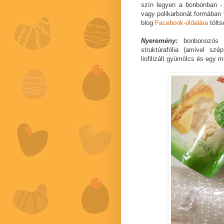
szín legyen a bonbonban - p
vagy polikarbonát formában 
blog
Facebook-oldalára
tölts
Nyeremény:
bonbonozós 
struktúrafólia (amivel sz
liofilizált gyümölcs és egy 