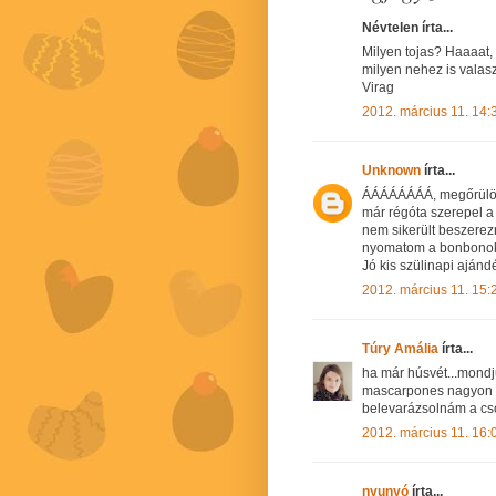
Névtelen írta...
Milyen tojas? Haaaat, 
milyen nehez is valasz
Virag
2012. március 11. 14:
Unknown
írta...
ÁÁÁÁÁÁÁÁ, megőrülök! 
már régóta szerepel a 
nem sikerült beszerez
nyomatom a bonbonoka
Jó kis szülinapi ajánd
2012. március 11. 15:
Túry Amália
írta...
ha már húsvét...mondj
mascarpones nagyon va
belevarázsolnám a cso
2012. március 11. 16:
nyunyó
írta...