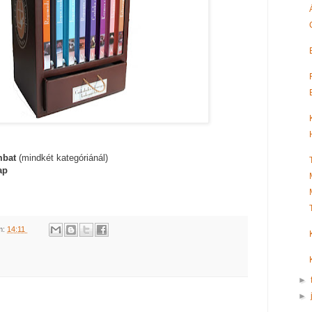
mbat
(mindkét kategóriánál)
ap
m:
14:11
►
►