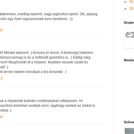
►
20
►
20
tejkremes, esetleg eperrel, vagy joghurtos epres. Oh, atyaeg
olni egy ilyen egyszerunek tuno kerdesre :-))
Szupe
30
Mindet akarom! :) Annyira jó lenne. A kívánság listámon
könyvcsomag is és a liofilizált gyümölcs is. :) Eddig még
Rends
nem! Megőrülök! itt a helyem. Kedden veszek csokit és
t! :)
ék lenne nekem mondjuk a kis könyvtár. :)
22
uk a répatortát tudnám csokitojásban elképzelni. mi
níliás krémmel szoktuk enni, úgyhogy ezeket az ízeket is
kiba :)
06
Színes