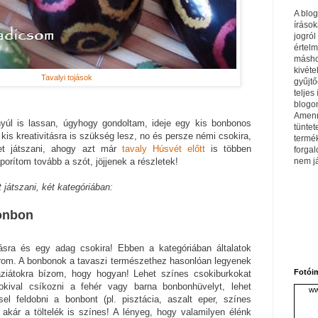
A blo
írások
jogról
értel
máshol
kivéte
Tavalyi tojások
gyűjtő
teljes 
blogom
Amenn
 nyúl is lassan, úgyhogy gondoltam, ideje egy kis bonbonos
tüntet
is kreativitásra is szükség lesz, no és persze némi csokira,
termé
et játszani, ahogy azt már
tavaly Húsvét előtt
is többen
forga
nem j
porítom tovább a szót, jöjjenek a részletek!
 játszani, két kategóriában:
bonbon
tásra és egy adag csokira! Ebben a kategóriában általatok
árom. A bonbonok a tavaszi természethez hasonlóan legyenek
Fotói
áziátokra bízom, hogy hogyan! Lehet színes csokiburkokat
okival csíkozni a fehér vagy barna bonbonhüvelyt, lehet
ww
sel feldobni a bonbont (pl. pisztácia, aszalt eper, színes
 akár a töltelék is színes! A lényeg, hogy valamilyen élénk