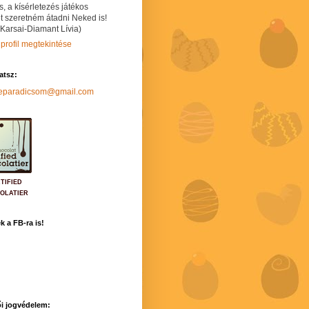
s, a kísérletezés játékos
t szeretném átadni Neked is!
 Karsai-Diamant Lívia)
 profil megtekintése
hatsz:
neparadicsom@gmail.com
TIFIED
OLATIER
k a FB-ra is!
i jogvédelem: