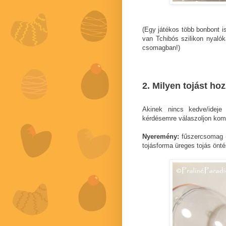
(Egy játékos több bonbont is
van Tchibós szilikon nyaló
csomagban!)
2. Milyen tojást ho
Akinek nincs kedve/ideje
kérdésemre válaszoljon kom
Nyeremény:
fűszercsomag 
tojásforma üreges tojás önt