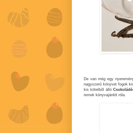
De van még egy nyeremény 
nagyszerű könyvet fogok kis
kis kötetből álló
Csokoládé
remek könyvajánlót róla.