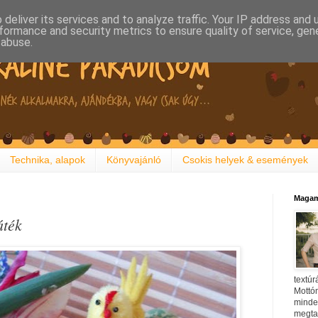
deliver its services and to analyze traffic. Your IP address and
formance and security metrics to ensure quality of service, ge
 abuse.
Technika, alapok
Könyvajánló
Csokis helyek & események
Magam
áték
textúr
Mottóm
minden
megtal