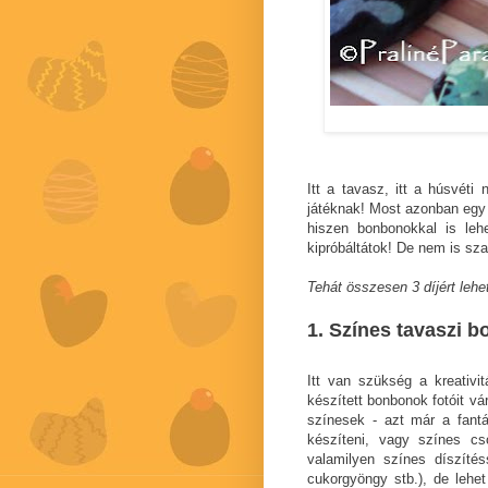
Itt a tavasz, itt a húsvéti
játéknak! Most azonban egy k
hiszen bonbonokkal is leh
kipróbáltátok! De nem is sza
Tehát összesen 3 díjért lehet
1. Színes tavaszi 
Itt van szükség a kreativi
készített bonbonok fotóit v
színesek - azt már a fant
készíteni, vagy színes cs
valamilyen színes díszítés
cukorgyöngy stb.), de lehet