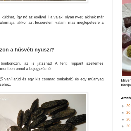
 küldhet, így nő az esélye! Ha valaki olyan nyer, akinek már
kaformája, akkor azt lecserélem valami más meglepetésre a
zzon a húsvéti nyuszi?
 bonbonozni, az is játszhat! A fenti roppant szellemes
mentben ennél a bejegyzésnél!
(5 vaníliarúd és egy kis csomag tonkabab) és egy műanyag
Milyen
éséhez.
tárolj
Archí
►
20
►
20
►
20
►
20