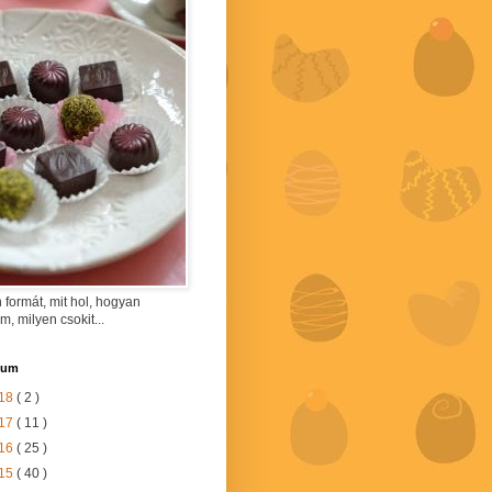
 formát, mit hol, hogyan
am, milyen csokit...
vum
18
( 2 )
17
( 11 )
16
( 25 )
15
( 40 )