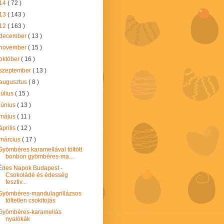
14
( 72 )
13
( 143 )
12
( 163 )
december
( 13 )
november
( 15 )
október
( 16 )
szeptember
( 13 )
augusztus
( 8 )
július
( 15 )
június
( 13 )
május
( 11 )
április
( 12 )
március
( 17 )
Gyömbéres karamellával töltött
bonbon gyömbéres-ma...
Édes Napok Budapest -
Csokoládé és édesség
fesztiv...
Gyömbéres-mandulagrillázsos
töltetlen csokitojás
Gyömbéres-karamellás
nyalókák