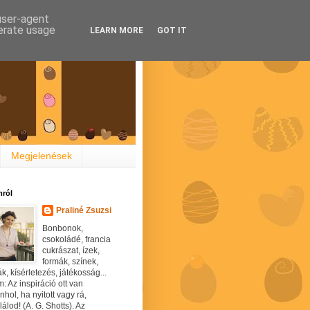
 user-agent
nerate usage
LEARN MORE
GOT IT
Megjelenések
ról
Praliné Zsuzsi
Bonbonok,
csokoládé, francia
cukrászat, ízek,
formák, színek,
ák, kísérletezés, játékosság...
: Az inspiráció ott van
hol, ha nyitott vagy rá,
álod! (A. G. Shotts). Az