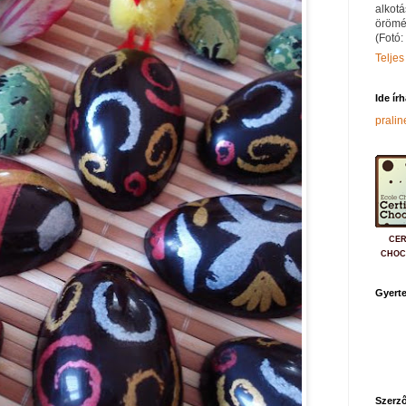
alkotá
örömé
(Fotó:
Teljes
Ide ír
prali
CER
CHOC
Gyerte
Szerző