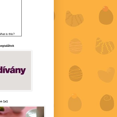
hat is this?
 megtaláltok
n 1x1