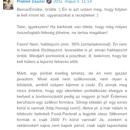
Praliné Zsuzsi
2011. május 5. 11:13
Bence/Emőke, örülök :) Én is azt untam meg, hogy folyton
le kell írnom kb. ugyanazokat a recepteket :)
Tatin, igyekszem! Ha bárkinek van ötlete, hogy még milyen
összefoglaló-féleség jöhetne, ne tartsa magában!
Fanni! Nem, habtejszín (min. 30% zsírtartalommal). Én nem
is használok főzőtejszínt, levesekbe is pl. simán habtejszínt
öntök. Mindjárt pontosítok a posztban, ill. beleírom, hogy be
kell hűteni a tejszínt felverés előtt.
Márti, egy pórbát esetleg tehetsz, de én nem igazán
javaslom. Mivel ezek nem szilikonosak, nem olyan a
felületük, amiből szépen kijönne a csoki. És annak meg
nincs értelme, hogy egy sikertelen próbálkozás elvegye a
kedved a bonbonozástól pedig az nagyon jó buli! Érdemes
beruházni egy szilikon formára, Sőregi oldalán pl. egy ezres
körül is vannak (http://soregi.com/), illetve pl. a már nálam is
többször belinkelt Food-Packnél a legjobb olasz Silikomart
formák is csak 1600 Ft körül vannak! Ja, ezekért a
reklámokért sajna nem kapok pénzt, csak saját tapasztalat