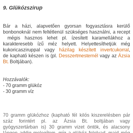
9. Glükózszirup
Bár a házi, alapvetően gyorsan fogyasztásra kerülő
bonbonoknál nem feltétlenül szükséges használni, a recept
mégis hasznos lehet pl. ízesített karamellákhoz a
karakteresebb ízű méz helyett.
Helyettesíthetjük még
kukoricasziruppal vagy
házilag készített invertcukorral
,
de
kapható készen is (pl.
Desszertmesternél
vagy az
Ázsia
Bt.
Boltjában).
Hozzávalók:
- 70 gramm glükóz
- 30 gramm víz
70 gramm glükózhoz (kapható fél kilós kiszerelésben pár
száz forintért pl. az Ázsia Bt. boltjában vagy
gyógyszertárban is) 30 gramm vizet öntök, és alacsony
lángon addig melegítem, míg a glükóz felolvad, majd még