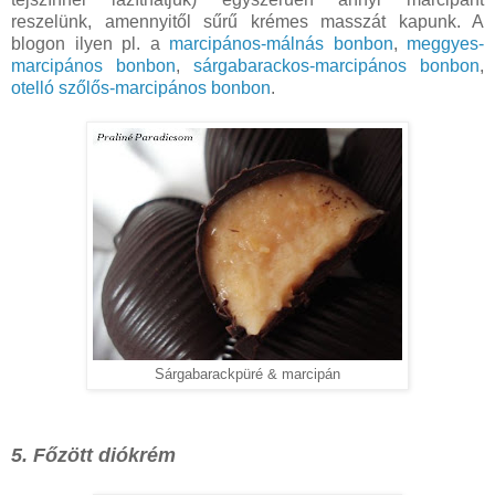
reszelünk, amennyitől sűrű krémes masszát kapunk. A
blogon ilyen pl. a
marcipános-málnás bonbon
,
meggyes-
marcipános bonbon
,
sárgabarackos-marcipános bonbon
,
otelló szőlős-marcipános bonbon
.
Sárgabarackpüré & marcipán
5. Főzött diókrém