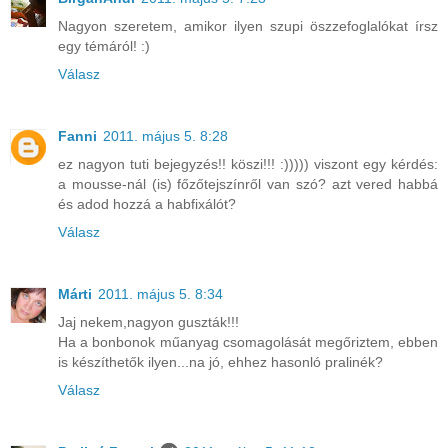
Nagyon szeretem, amikor ilyen szupi öszzefoglalókat írsz
egy témáról! :)
Válasz
Fanni
2011. május 5. 8:28
ez nagyon tuti bejegyzés!! köszi!!! :))))) viszont egy kérdés:
a mousse-nál (is) főzőtejszínről van szó? azt vered habbá
és adod hozzá a habfixálót?
Válasz
Márti
2011. május 5. 8:34
Jaj nekem,nagyon guszták!!!
Ha a bonbonok műanyag csomagolását megőriztem, ebben
is készíthetők ilyen...na jó, ehhez hasonló pralinék?
Válasz