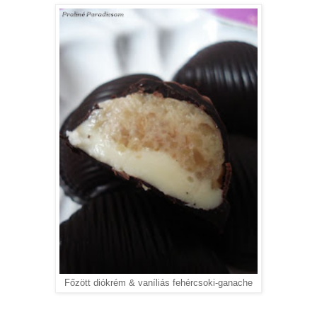
Főzött diókrém & vaníliás fehércsoki-ganache