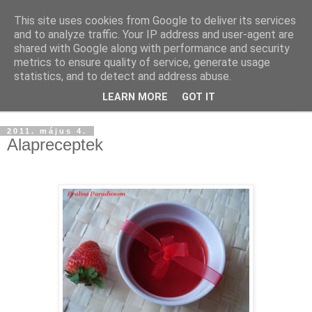
This site uses cookies from Google to deliver its services
and to analyze traffic. Your IP address and user-agent are
shared with Google along with performance and security
metrics to ensure quality of service, generate usage
statistics, and to detect and address abuse.
LEARN MORE
GOT IT
▼
2011. május 4.
Alapreceptek