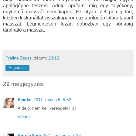
aprítógépbe teszem. Addig aprítom, míg egy folyékony,
egynemű masszát nem kapok. Ez olyan 7-8 percig tart,
közben kiskanállal visszakaparom az aprítógép falára tapadt
masszát. Légmentesen lezárt dobozban egy hónapig
tárolható a massza.
Praliné Zsuzsi
dátum:
23:19
Megosztás
29 megjegyzés:
Emoke
2011. május 5. 5:52
Á dejó, nem kell keresgélni! ;))
Válasz
BirgánAndi
2011. május 5. 7:23