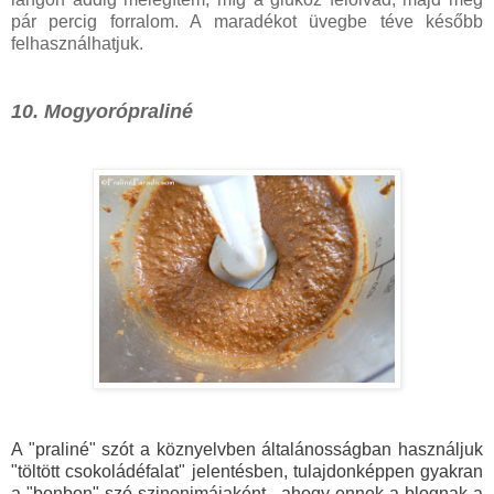
pár percig forralom. A maradékot üvegbe téve később
felhasználhatjuk.
10. Mogyorópraliné
A "praliné" szót a köznyelvben általánosságban használjuk
"töltött csokoládéfalat" jelentésben, tulajdonképpen gyakran
a "bonbon" szó szinonimájaként - ahogy ennek a blognak a