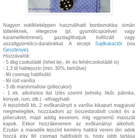
Nagyon sokféleképpen használható bonbonokba: simán
tölteléknek, rétegezve (pl. gyümölcspürével vagy
karamellkrémmel), gazdagíthatjuk liofilizált vagy
aszaltgyümölcs-darabokkal. A recept
Sajtkukactól
(via
Gesztenye
).
Hozzávalók:
- 5 dkg csokoládé (lehet tej-, ét- és fehércsokoládé is)
- 1,3 dl habtejszín (min. 30%, behűtve)
- fél csomag habfixáló
- fél rúd vanília
- 3 db marshmallow (pillecukor)
- 1 ek. alkoholos ital ízlés szerint (whisky, likőr, pálinka,
konyak, rum, stb.) - elhagyható
A tejszínből kb. 2 evőkanálnyit a vanília kikapart magjaival
megmelegítek, hozzáadom az összedarabolt csokit és a
pillecukrot, majd addig keverem, míg egynemű masszát
kapok. Ekkor hozzákeverem az evőkanálnyi alkoholt.
Ezután a maradék tejszínt kemény habbá verem (én adok
hozzá egy fél csomag habfixálót is, hogy jobb tartása