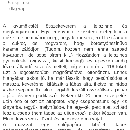
- 15 dkg cukor
- 1 dkg vaj
A gyümölcslét összekeverem a tejszínnel, és
meglangyosítom. Egy edényben elkezdem melegíteni a
mézet, de nem várom meg, hogy forrni kezdjen. Hozzáadom
a cukrot, és megvárom, hogy borostyánszínűvé
karamellizálódjon. (Tudom, közben nem lenne szabad
kavargatni, de sose bírom ki...) Hozzáadom a tejszínes
gyümölcslét (vigyázat, kicsit fröcsög!), és egészen addig
főzöm állandó keverés mellett, míg el nem éri a 118 fokot.
Ezt a legcélszerűbb maghőmérővel ellenőrizni. Ennek
hiányában akkor jó, ha már látszik, hogy besűrűsödött a
massza, keverésnél kilátszik a lábas alja, illetve ha hideg
vízbe cseppentjük, akkor egyből leszáll összeállva a pohár
aljára, és nem porlik szét. Nekem kb. 20 perc kevergetés
után érte el ezt az állapotot. Vagy cseppentsünk egy kis
tányérba, tegyük mélyhűtőbe, ha egy-két perc alatt szilárd
lesz a csepp (nem tapad az ujjunkhoz), akkor készen van.
Ekkor leveszem a tűzről, és belekeverem a vajat.
A masszát egy sütőpapírral kibélelt lapos