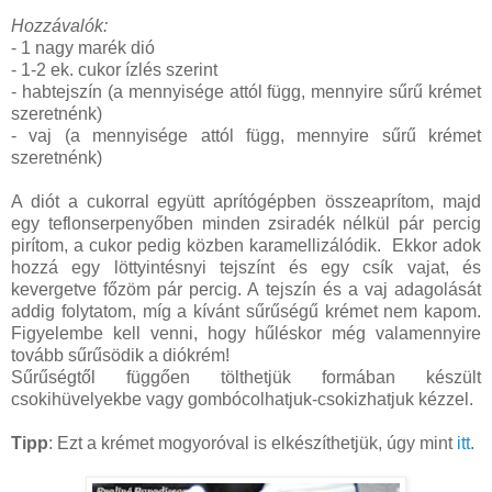
Hozzávalók:
- 1 nagy marék dió
- 1-2 ek. cukor ízlés szerint
- habtejszín (a mennyisége attól függ, mennyire sűrű krémet
szeretnénk)
- vaj (a mennyisége attól függ, mennyire sűrű krémet
szeretnénk)
A diót a cukorral együtt aprítógépben összeaprítom, majd
egy teflonserpenyőben minden zsiradék nélkül pár percig
pirítom, a cukor pedig közben karamellizálódik. Ekkor adok
hozzá egy löttyintésnyi tejszínt és egy csík vajat, és
kevergetve főzöm pár percig. A tejszín és a vaj adagolását
addig folytatom, míg a kívánt sűrűségű krémet nem kapom.
Figyelembe kell venni, hogy hűléskor még valamennyire
tovább sűrűsödik a diókrém!
Sűrűségtől függően tölthetjük formában készült
csokihüvelyekbe vagy gombócolhatjuk-csokizhatjuk kézzel.
Tipp
: Ezt a krémet mogyoróval is elkészíthetjük, úgy mint
itt
.