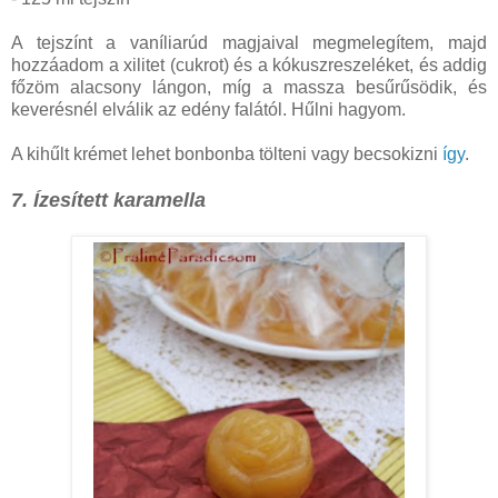
A tejszínt a vaníliarúd magjaival megmelegítem, majd
hozzáadom a xilitet (cukrot) és a kókuszreszeléket, és addig
főzöm alacsony lángon, míg a massza besűrűsödik, és
keverésnél elválik az edény falától. Hűlni hagyom.
A kihűlt krémet lehet bonbonba tölteni vagy becsokizni
így
.
7. Ízesített karamella