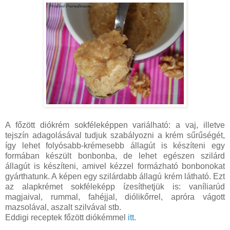
A főzött diókrém sokféleképpen variálható: a vaj, illetve
tejszín adagolásával tudjuk szabályozni a krém sűrűségét,
így lehet folyósabb-krémesebb állagút is készíteni egy
formában készült bonbonba, de lehet egészen szilárd
állagút is készíteni, amivel kézzel formázható bonbonokat
gyárthatunk. A képen egy szilárdabb állagú krém látható. Ezt
az alapkrémet sokféleképp ízesíthetjük is: vaníliarúd
magjaival, rummal, fahéjjal, diólikőrrel, apróra vágott
mazsolával, aszalt szilvával stb.
Eddigi receptek főzött diókémmel
itt
.