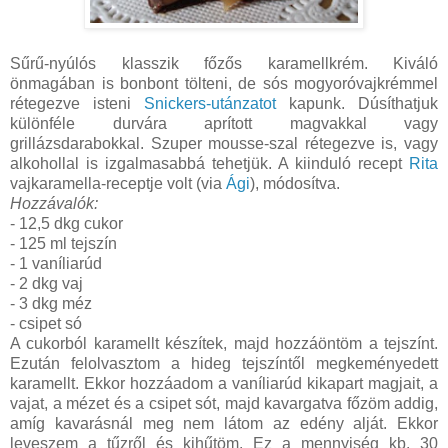
Sűrű-nyúlós klasszik főzős karamellkrém. Kiváló
önmagában is bonbont tölteni, de sós mogyoróvajkrémmel
rétegezve isteni
Snickers-utánzatot
kapunk. Dúsíthatjuk
különféle durvára aprított magvakkal vagy
grillázsdarabokkal. Szuper mousse-szal rétegezve is, vagy
alkohollal is izgalmasabbá tehetjük. A kiinduló recept
Rita
vajkaramella-receptje volt (via
Ági
), módosítva.
Hozzávalók:
- 12,5 dkg cukor
- 125 ml tejszín
- 1 vaníliarúd
- 2 dkg vaj
- 3 dkg méz
- csipet só
A cukorból karamellt készítek, majd hozzáöntöm a tejszínt.
Ezután felolvasztom a hideg tejszíntől megkeményedett
karamellt. Ekkor hozzáadom a vaníliarúd kikapart magjait, a
vajat, a mézet és a csipet sót, majd kavargatva főzöm addig,
amíg kavarásnál meg nem látom az edény alját. Ekkor
leveszem a tűzről és kihűtöm. Ez a mennyiség kb. 30