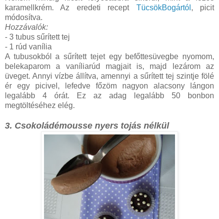
karamellkrém. Az eredeti recept
TücsökBogártól
, picit
módosítva.
Hozzávalók:
- 3 tubus sűrített tej
- 1 rúd vanília
A tubusokból a sűrített tejet egy befőttesüvegbe nyomom,
belekaparom a vaníliarúd magjait is, majd lezárom az
üveget. Annyi vízbe állítva, amennyi a sűrített tej szintje fölé
ér egy picivel, lefedve főzöm nagyon alacsony lángon
legalább 4 órát. Ez az adag legalább 50 bonbon
megtöltéséhez elég.
3. Csokoládémousse nyers tojás nélkül