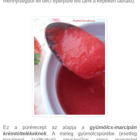
mennyiségből fél deci eperpüré lett (ami a képeken látható).
Ez a pürérecept az alapja a
gyümölcs-marcipán
krémtöltelékeknek
. A meleg gyümölcspürébe (esetleg
tejszínnel lazíthatjuk) egyszerűen annyi marcipánt