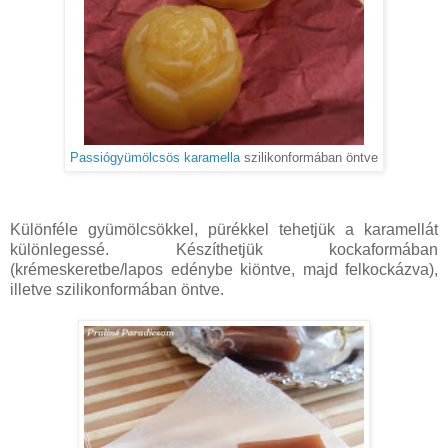
Passiógyümölcsös karamella
szilikonformában öntve
Különféle gyümölcsökkel, pürékkel tehetjük a karamellát
különlegessé. Készíthetjük kockaformában
(krémeskeretbe/lapos edénybe kiöntve, majd felkockázva),
illetve szilikonformában öntve.