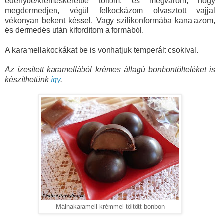
edénybe/krémeskeretbe töltöm, és megvárom, hogy
megdermedjen, végül felkockázom olvasztott vajjal
vékonyan bekent késsel. Vagy szilikonformába kanalazom,
és dermedés után kifordítom a formából.
A karamellakockákat be is vonhatjuk temperált csokival.
Az ízesített karamellából krémes állagú bonbontölteléket is
készíthetünk
így
.
Málnakaramell-krémmel töltött bonbon