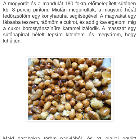
A mogyorót és a mandulát 180 fokra előmelegített sütőben
kb. 8 percig pirítom. Miután megpirultak, a mogyoró héját
ledörzsölöm egy konyharuha segítségével. A magvakat egy
lábasba teszem, ráöntöm a cukrot, és addig kavargatom, míg
a cukor borostyánszínűre karamellizálódik. A masszát egy
sütőpapírral bélelt tepsire kiterítem, és megvárom, hogy
kihűljön.
Majd darabokra töröm nagyjából, és az olajjal együtt