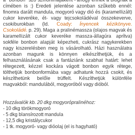
címében is :) Eredeti jelentése azonban szűkebb ennél:
finomra darált mandula, mogyoró vagy dió és (karamellizált)
cukor keveréke, ét- vagy tejcsokoládéval összekeverve,
csokiburokban (ld.
Coady:
Ínyencek kézikönyve.
Csokoládé.
p. 29). Maga a pralinémassza (olajos magvak és
karamellizált cukor keveréke massza-állagúra aprítva)
sokféle bonbon alapját képezheti, cukrász nagykerekben
nagy kiszerelésben meg is vásárolható. Házi használatra
azonban magunk is könnyen elkészíthetjük, és a
felhasználásának csak a fantáziánk szabhat határt: lehet
rétegezett, kézzel kockára vágott bonbon egyik rétege,
tölthetjük bonbonformába vagy adhatunk hozzá csokit, és
készíthetünk belőle trüffelt. Készíthetjük különféle
magvakból: mandulából, mogyoróból vagy dióból.
Hozzávalók kb. 20 dkg mogyorópralinéhoz:
- 10 dkg törökmogyoró
- 5 dkg blansírozott mandula
- 12,5 dkg kristálycukor
- 1 tk. mogyoró- vagy dióolaj (el is hagyható)