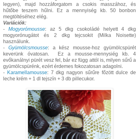
legyen), majd hozzáforgatom a csokis masszához, és
hűtőbe teszem hűlni. Ez a mennyiség kb. 50 bonbon
megtöltéséhez elég.
Variációk:
-
Mogyorómousse
: az 5 dkg csokoládé helyett 4 dkg
mogyorónugátot és 2 dkg tejcsokit (Milka Noisette)
használunk.
-
Gyümölcsmousse
: a kész mousse-hoz gyümölcspürét
keverünk óvatosan. Ez a mousse-mennysiég kb. 4
evőkanálnyi pürét vesz fel, bár ez függ attól is, milyen sűrű a
gyümölcspürénk, ezért érdemes fokozatosan adagolni.
-
Karamellamousse
: 7 dkg nagyon sűrűre főzött dulce de
leche krém + 1 dl tejszín + 3 db pillecukor.