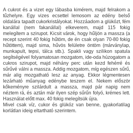
A cukrot és a vizet egy lábasba kimérem, majd felrakom a
tűzhelyre. Egy vizes ecsettel lemosom az edény belső
oldalára tapadt cukorkristályokat. Hozzáadom a glükózt, fém
kanállal (nem fakanállal) elkeverem, majd 115 fokig
melegítem a szirupot. Kicsit várok, hogy hűljön a massza (a
recept szerint 40 fokig hűtöm, de én csak olyan 70-80 fokig
hűtöttem), majd sima, hűvös felületre öntöm (márványlap,
munkapult, tepsi, tálca stb.). Spakli vagy szilikon spatula
segítségével folyamatosan mozgatom, ide-oda húzogatom a
cukros szirupot, majd néhány perc után kezd fehérré és
sűrűvé válni a massza. Addig mozgatom, míg egészen sűrű,
már alig mozgatható lesz az anyag. Ekkor légmentesen
lezárható műanyag edénybe teszem el. Nekem először
kőkeményre szilárdult a massza, majd pár napig nem
néztem rá, és aztán már ilyen szép sűrűn folyó, krémes lett.
Használat előtt max. 40 fokig melegítsük újra.
Mivel csak víz, cukor és glükóz van benne, gyakorlatilag
korlátlan ideig eltartható szerintem.