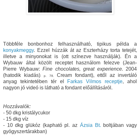
Többféle bonbonhoz felhasználható, tipikus példa a
konyakmeggy
. Ezzel húzzák át az Eszterházy torta tetejét,
illetve a minyonokat is (ott színezve használják). Én a
Wybauw által közölt receptet használom felezve
(
Jean-
Pierre Wybauw:
Fine chocolates, great experience.
2004
(hatodik kiadás
)
Cream fondant
), ettől az invertáló
. p. 78.
anyag tekintetében tér el
Farkas Vilmos receptje
, ahol
nagyon jó videó is látható a fondant előállításáról.
Hozzávalók:
- 50 dkg kristálycukor
- 15 dkg víz
- 10 dkg glükóz (kapható pl. az
Ázsia Bt.
boltjában vagy
gyógyszertárakban)