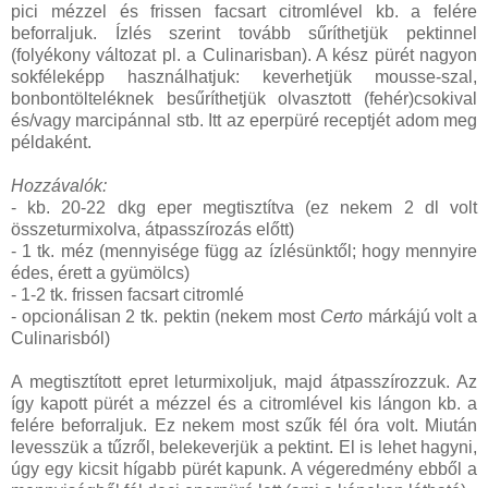
pici mézzel és frissen facsart citromlével kb. a felére
beforraljuk. Ízlés szerint tovább sűríthetjük pektinnel
(folyékony változat pl. a Culinarisban). A kész pürét nagyon
sokféleképp használhatjuk: keverhetjük mousse-szal,
bonbontölteléknek besűríthetjük olvasztott (fehér)csokival
és/vagy marcipánnal stb. Itt az eperpüré receptjét adom meg
példaként.
Hozzávalók:
- kb. 20-22 dkg eper megtisztítva (ez nekem 2 dl volt
összeturmixolva, átpasszírozás előtt)
- 1 tk. méz (mennyisége függ az ízlésünktől; hogy mennyire
édes, érett a gyümölcs)
- 1-2 tk. frissen facsart citromlé
- opcionálisan 2 tk. pektin (nekem most
Certo
márkájú volt a
Culinarisból)
A megtisztított epret leturmixoljuk, majd átpasszírozzuk. Az
így kapott pürét a mézzel és a citromlével kis lángon kb. a
felére beforraljuk. Ez nekem most szűk fél óra volt. Miután
levesszük a tűzről, belekeverjük a pektint. El is lehet hagyni,
úgy egy kicsit hígabb pürét kapunk. A végeredmény ebből a