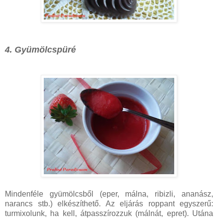
4. Gyümölcspüré
Mindenféle gyümölcsből (eper, málna, ribizli, ananász,
narancs stb.) elkészíthető. Az eljárás roppant egyszerű:
turmixolunk, ha kell, átpasszírozzuk (málnát, epret). Utána