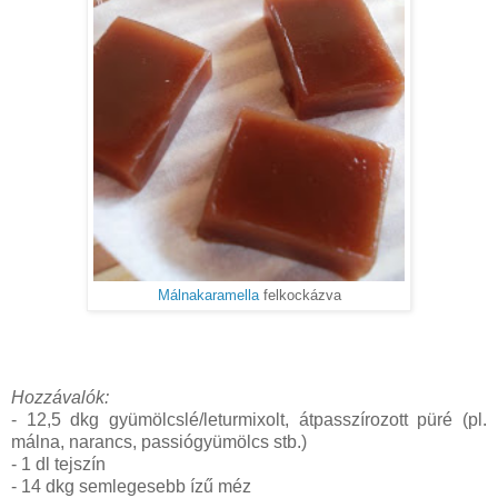
Málnakaramella
felkockázva
Hozzávalók:
- 12,5 dkg gyümölcslé/leturmixolt, átpasszírozott püré (pl.
málna, narancs, passiógyümölcs stb.)
- 1 dl tejszín
- 14 dkg semlegesebb ízű méz