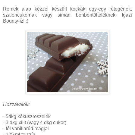
Remek alap kézzel készült kockák egy-egy rétegének,
szaloncukornak vagy simán bonbontölteléknek. Igazi
Bounty-íz! :)
Hozzávalók:
- 5dkg kókuszreszelék
- 3 dkg xilit (vagy 4 dkg cukor)
- fél vaníliarúd magjai
- 125 ml tejszín