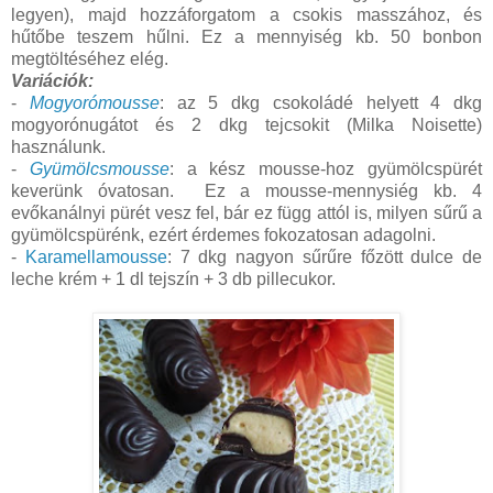
legyen), majd hozzáforgatom a csokis masszához, és
hűtőbe teszem hűlni. Ez a mennyiség kb. 50 bonbon
megtöltéséhez elég.
Variációk:
-
Mogyorómousse
: az 5 dkg csokoládé helyett 4 dkg
mogyorónugátot és 2 dkg tejcsokit (Milka Noisette)
használunk.
-
Gyümölcsmousse
: a kész mousse-hoz gyümölcspürét
keverünk óvatosan. Ez a mousse-mennysiég kb. 4
evőkanálnyi pürét vesz fel, bár ez függ attól is, milyen sűrű a
gyümölcspürénk, ezért érdemes fokozatosan adagolni.
-
Karamellamousse
: 7 dkg nagyon sűrűre főzött dulce de
leche krém + 1 dl tejszín + 3 db pillecukor.