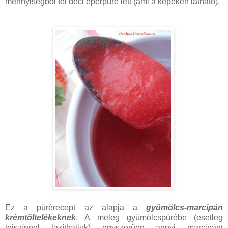
mennyiségből fél deci eperpüré lett (ami a képeken látható).
Ez a pürérecept az alapja a
gyümölcs-marcipán
krémtöltelékeknek
. A meleg gyümölcspürébe (esetleg
tejszínnel lazíthatjuk) egyszerűen annyi marcipánt