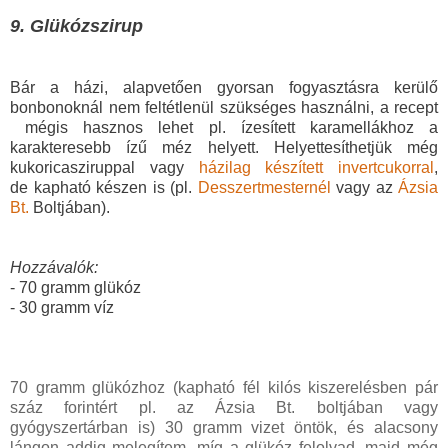
9. Glükózszirup
Bár a házi, alapvetően gyorsan fogyasztásra kerülő
bonbonoknál nem feltétlenül szükséges használni, a recept
mégis hasznos lehet pl. ízesített karamellákhoz a
karakteresebb ízű méz helyett.
Helyettesíthetjük még
kukoricasziruppal vagy
házilag készített invertcukorral
,
de
kapható készen is (pl.
Desszertmesternél
vagy az
Ázsia
Bt.
Boltjában).
Hozzávalók:
- 70 gramm glükóz
- 30 gramm víz
70 gramm glükózhoz (kapható fél kilós kiszerelésben pár
száz forintért pl. az Ázsia Bt. boltjában vagy
gyógyszertárban is) 30 gramm vizet öntök, és alacsony
lángon addig melegítem, míg a glükóz felolvad, majd még