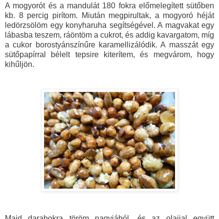
A mogyorót és a mandulát 180 fokra előmelegített sütőben
kb. 8 percig pirítom. Miután megpirultak, a mogyoró héját
ledörzsölöm egy konyharuha segítségével. A magvakat egy
lábasba teszem, ráöntöm a cukrot, és addig kavargatom, míg
a cukor borostyánszínűre karamellizálódik. A masszát egy
sütőpapírral bélelt tepsire kiterítem, és megvárom, hogy
kihűljön.
Majd darabokra töröm nagyjából, és az olajjal együtt