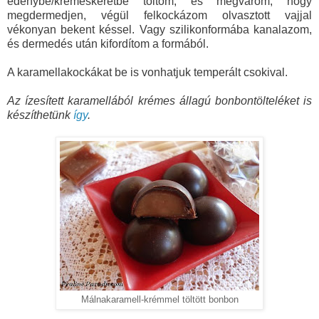
edénybe/krémeskeretbe töltöm, és megvárom, hogy
megdermedjen, végül felkockázom olvasztott vajjal
vékonyan bekent késsel. Vagy szilikonformába kanalazom,
és dermedés után kifordítom a formából.
A karamellakockákat be is vonhatjuk temperált csokival.
Az ízesített karamellából krémes állagú bonbontölteléket is
készíthetünk
így
.
Málnakaramell-krémmel töltött bonbon