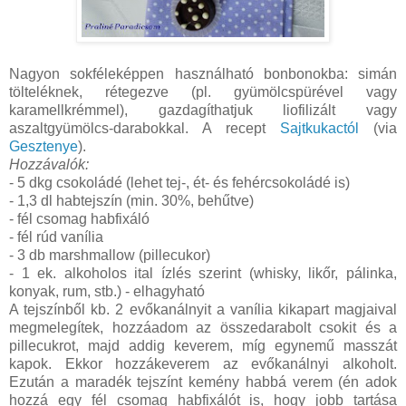
Nagyon sokféleképpen használható bonbonokba: simán
tölteléknek, rétegezve (pl. gyümölcspürével vagy
karamellkrémmel), gazdagíthatjuk liofilizált vagy
aszaltgyümölcs-darabokkal. A recept
Sajtkukactól
(via
Gesztenye
).
Hozzávalók:
- 5 dkg csokoládé (lehet tej-, ét- és fehércsokoládé is)
- 1,3 dl habtejszín (min. 30%, behűtve)
- fél csomag habfixáló
- fél rúd vanília
- 3 db marshmallow (pillecukor)
- 1 ek. alkoholos ital ízlés szerint (whisky, likőr, pálinka,
konyak, rum, stb.) - elhagyható
A tejszínből kb. 2 evőkanálnyit a vanília kikapart magjaival
megmelegítek, hozzáadom az összedarabolt csokit és a
pillecukrot, majd addig keverem, míg egynemű masszát
kapok. Ekkor hozzákeverem az evőkanálnyi alkoholt.
Ezután a maradék tejszínt kemény habbá verem (én adok
hozzá egy fél csomag habfixálót is, hogy jobb tartása