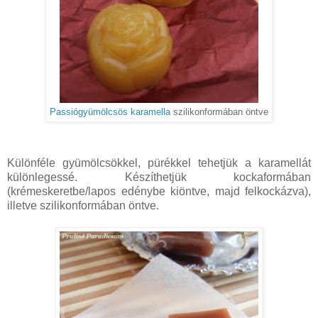
Passiógyümölcsös karamella
szilikonformában öntve
Különféle gyümölcsökkel, pürékkel tehetjük a karamellát
különlegessé. Készíthetjük kockaformában
(krémeskeretbe/lapos edénybe kiöntve, majd felkockázva),
illetve szilikonformában öntve.