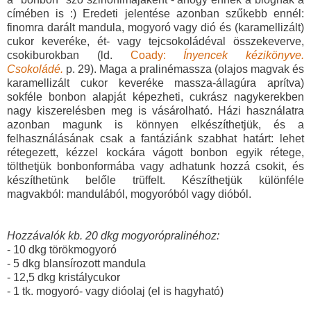
címében is :) Eredeti jelentése azonban szűkebb ennél:
finomra darált mandula, mogyoró vagy dió és (karamellizált)
cukor keveréke, ét- vagy tejcsokoládéval összekeverve,
csokiburokban (ld.
Coady:
Ínyencek kézikönyve.
Csokoládé.
p. 29). Maga a pralinémassza (olajos magvak és
karamellizált cukor keveréke massza-állagúra aprítva)
sokféle bonbon alapját képezheti, cukrász nagykerekben
nagy kiszerelésben meg is vásárolható. Házi használatra
azonban magunk is könnyen elkészíthetjük, és a
felhasználásának csak a fantáziánk szabhat határt: lehet
rétegezett, kézzel kockára vágott bonbon egyik rétege,
tölthetjük bonbonformába vagy adhatunk hozzá csokit, és
készíthetünk belőle trüffelt. Készíthetjük különféle
magvakból: mandulából, mogyoróból vagy dióból.
Hozzávalók kb. 20 dkg mogyorópralinéhoz:
- 10 dkg törökmogyoró
- 5 dkg blansírozott mandula
- 12,5 dkg kristálycukor
- 1 tk. mogyoró- vagy dióolaj (el is hagyható)