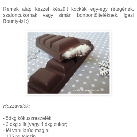
Remek alap kézzel készült kockák egy-egy rétegének,
szaloncukornak vagy simán bonbontölteléknek. Igazi
Bounty-íz! :)
Hozzávalók:
- 5dkg kókuszreszelék
- 3 dkg xilit (vagy 4 dkg cukor)
- fél vaníliarúd magjai
- 125 ml tejszín