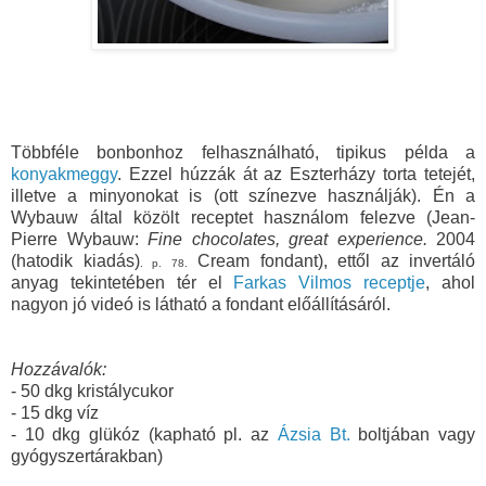
Többféle bonbonhoz felhasználható, tipikus példa a
konyakmeggy
. Ezzel húzzák át az Eszterházy torta tetejét,
illetve a minyonokat is (ott színezve használják). Én a
Wybauw által közölt receptet használom felezve
(
Jean-
Pierre Wybauw:
Fine chocolates, great experience.
2004
(hatodik kiadás
)
Cream fondant
), ettől az invertáló
. p. 78.
anyag tekintetében tér el
Farkas Vilmos receptje
, ahol
nagyon jó videó is látható a fondant előállításáról.
Hozzávalók:
- 50 dkg kristálycukor
- 15 dkg víz
- 10 dkg glükóz (kapható pl. az
Ázsia Bt.
boltjában vagy
gyógyszertárakban)