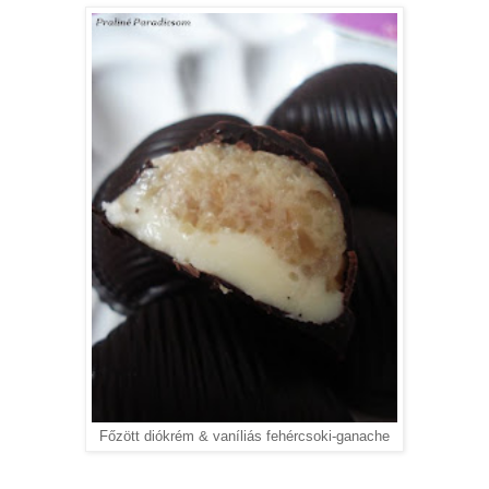
Főzött diókrém & vaníliás fehércsoki-ganache