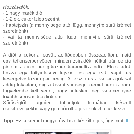
Hozzávalók:
- 1 nagy marék dió
- 1-2 ek. cukor ízlés szerint
- habtejszín (a mennyisége attól függ, mennyire sűrű krémet
szeretnénk)
- vaj (a mennyisége attól függ, mennyire sűrű krémet
szeretnénk)
A diót a cukorral együtt aprítógépben összeaprítom, majd
egy teflonserpenyőben minden zsiradék nélkül pár percig
pirítom, a cukor pedig közben karamellizálódik. Ekkor adok
hozzá egy löttyintésnyi tejszínt és egy csík vajat, és
kevergetve főzöm pár percig. A tejszín és a vaj adagolását
addig folytatom, míg a kívánt sűrűségű krémet nem kapom.
Figyelembe kell venni, hogy hűléskor még valamennyire
tovább sűrűsödik a diókrém!
Sűrűségtől függően tölthetjük formában készült
csokihüvelyekbe vagy gombócolhatjuk-csokizhatjuk kézzel.
Tipp
: Ezt a krémet mogyoróval is elkészíthetjük, úgy mint
itt
.