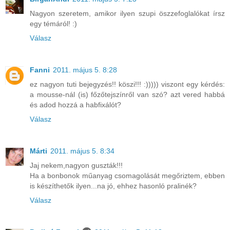
Nagyon szeretem, amikor ilyen szupi öszzefoglalókat írsz
egy témáról! :)
Válasz
Fanni
2011. május 5. 8:28
ez nagyon tuti bejegyzés!! köszi!!! :))))) viszont egy kérdés:
a mousse-nál (is) főzőtejszínről van szó? azt vered habbá
és adod hozzá a habfixálót?
Válasz
Márti
2011. május 5. 8:34
Jaj nekem,nagyon guszták!!!
Ha a bonbonok műanyag csomagolását megőriztem, ebben
is készíthetők ilyen...na jó, ehhez hasonló pralinék?
Válasz