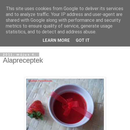
This site uses cookies from Google to deliver its services
and to analyze traffic. Your IP address and user-agent are
shared with Google along with performance and security
metrics to ensure quality of service, generate usage
statistics, and to detect and address abuse.
LEARN MORE
GOT IT
▼
2011. május 4.
Alapreceptek