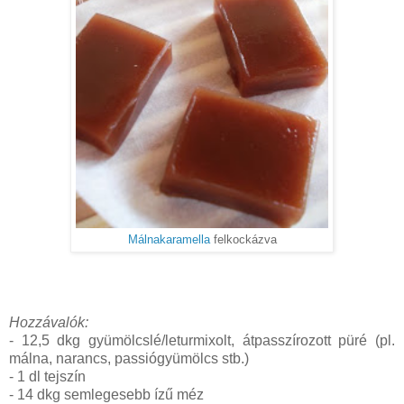
Málnakaramella
felkockázva
Hozzávalók:
- 12,5 dkg gyümölcslé/leturmixolt, átpasszírozott püré (pl.
málna, narancs, passiógyümölcs stb.)
- 1 dl tejszín
- 14 dkg semlegesebb ízű méz