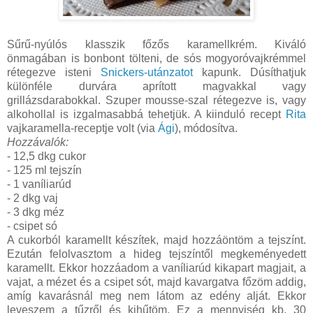
Sűrű-nyúlós klasszik főzős karamellkrém. Kiváló
önmagában is bonbont tölteni, de sós mogyoróvajkrémmel
rétegezve isteni
Snickers-utánzatot
kapunk. Dúsíthatjuk
különféle durvára aprított magvakkal vagy
grillázsdarabokkal. Szuper mousse-szal rétegezve is, vagy
alkohollal is izgalmasabbá tehetjük. A kiinduló recept
Rita
vajkaramella-receptje volt (via
Ági
), módosítva.
Hozzávalók:
- 12,5 dkg cukor
- 125 ml tejszín
- 1 vaníliarúd
- 2 dkg vaj
- 3 dkg méz
- csipet só
A cukorból karamellt készítek, majd hozzáöntöm a tejszínt.
Ezután felolvasztom a hideg tejszíntől megkeményedett
karamellt. Ekkor hozzáadom a vaníliarúd kikapart magjait, a
vajat, a mézet és a csipet sót, majd kavargatva főzöm addig,
amíg kavarásnál meg nem látom az edény alját. Ekkor
leveszem a tűzről és kihűtöm. Ez a mennyiség kb. 30