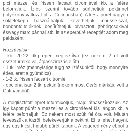
pici mézzel és frissen facsart citromlével kb. a felére
beforraljuk. Ízlés szerint tovább sűríthetjük pektinnel
(folyékony változat pl. a Culinarisban). A kész pürét nagyon
sokféleképp használhatjuk: keverhetjük mousse-szal,
bonbontölteléknek besűríthetjük olvasztott (fehér)csokival
és/vagy marcipánnal stb. Itt az eperpüré receptjét adom meg
példaként.
Hozzávalók:
- kb. 20-22 dkg eper megtisztítva (ez nekem 2 dl volt
összeturmixolva, átpasszírozás előtt)
- 1 tk. méz (mennyisége függ az ízlésünktől; hogy mennyire
édes, érett a gyümölcs)
- 1-2 tk. frissen facsart citromlé
- opcionálisan 2 tk. pektin (nekem most
Certo
márkájú volt a
Culinarisból)
A megtisztított epret leturmixoljuk, majd átpasszírozzuk. Az
így kapott pürét a mézzel és a citromlével kis lángon kb. a
felére beforraljuk. Ez nekem most szűk fél óra volt. Miután
levesszük a tűzről, belekeverjük a pektint. El is lehet hagyni,
úgy egy kicsit hígabb pürét kapunk. A végeredmény ebből a