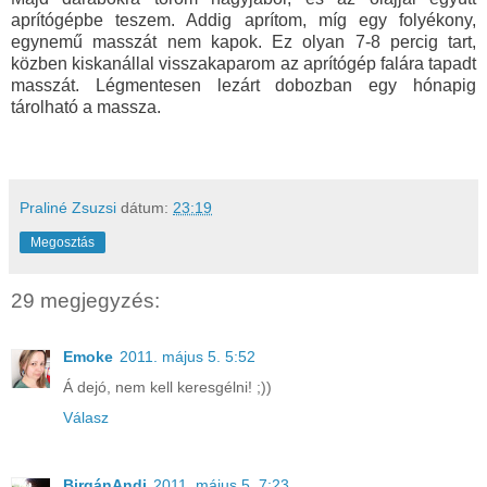
aprítógépbe teszem. Addig aprítom, míg egy folyékony,
egynemű masszát nem kapok. Ez olyan 7-8 percig tart,
közben kiskanállal visszakaparom az aprítógép falára tapadt
masszát. Légmentesen lezárt dobozban egy hónapig
tárolható a massza.
Praliné Zsuzsi
dátum:
23:19
Megosztás
29 megjegyzés:
Emoke
2011. május 5. 5:52
Á dejó, nem kell keresgélni! ;))
Válasz
BirgánAndi
2011. május 5. 7:23