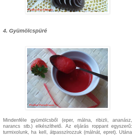
4. Gyümölcspüré
Mindenféle gyümölcsből (eper, málna, ribizli, ananász,
narancs stb.) elkészíthető. Az eljárás roppant egyszerű:
turmixolunk, ha kell, átpasszírozzuk (málnát, epret). Utána