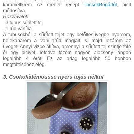
karamellkrém. Az eredeti recept
TücsökBogártól
, picit
módosítva.
Hozzávalók:
- 3 tubus sűrített tej
- 1 rúd vanília
A tubusokból a sűrített tejet egy befőttesüvegbe nyomom,
belekaparom a vaníliarúd magjait is, majd lezárom az
üveget. Annyi vízbe állítva, amennyi a sűrített tej szintje fölé
ér egy picivel, lefedve főzöm nagyon alacsony lángon
legalább 4 órát. Ez az adag legalább 50 bonbon
megtöltéséhez elég.
3. Csokoládémousse nyers tojás nélkül