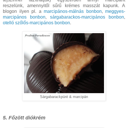
reszelünk, amennyitől sűrű krémes masszát kapunk. A
blogon ilyen pl. a
marcipános-málnás bonbon
,
meggyes-
marcipános bonbon
,
sárgabarackos-marcipános bonbon
,
otelló szőlős-marcipános bonbon
.
Sárgabarackpüré & marcipán
5. Főzött diókrém