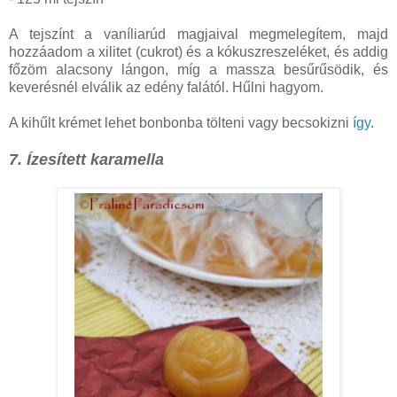
A tejszínt a vaníliarúd magjaival megmelegítem, majd
hozzáadom a xilitet (cukrot) és a kókuszreszeléket, és addig
főzöm alacsony lángon, míg a massza besűrűsödik, és
keverésnél elválik az edény falától. Hűlni hagyom.
A kihűlt krémet lehet bonbonba tölteni vagy becsokizni
így
.
7. Ízesített karamella