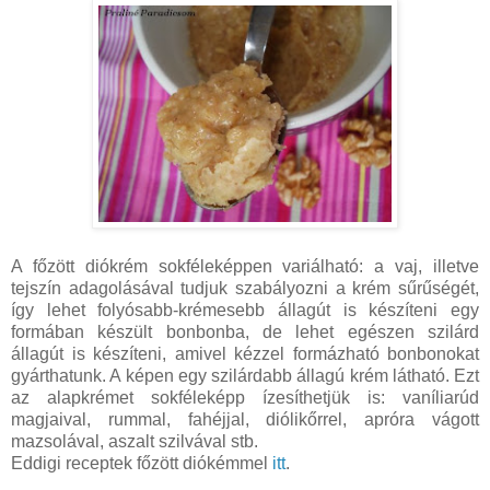
A főzött diókrém sokféleképpen variálható: a vaj, illetve
tejszín adagolásával tudjuk szabályozni a krém sűrűségét,
így lehet folyósabb-krémesebb állagút is készíteni egy
formában készült bonbonba, de lehet egészen szilárd
állagút is készíteni, amivel kézzel formázható bonbonokat
gyárthatunk. A képen egy szilárdabb állagú krém látható. Ezt
az alapkrémet sokféleképp ízesíthetjük is: vaníliarúd
magjaival, rummal, fahéjjal, diólikőrrel, apróra vágott
mazsolával, aszalt szilvával stb.
Eddigi receptek főzött diókémmel
itt
.