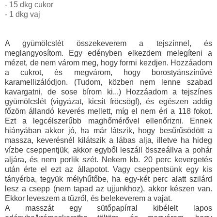
- 15 dkg cukor
- 1 dkg vaj
A gyümölcslét összekeverem a tejszínnel, és
meglangyosítom. Egy edényben elkezdem melegíteni a
mézet, de nem várom meg, hogy forrni kezdjen. Hozzáadom
a cukrot, és megvárom, hogy borostyánszínűvé
karamellizálódjon. (Tudom, közben nem lenne szabad
kavargatni, de sose bírom ki...) Hozzáadom a tejszínes
gyümölcslét (vigyázat, kicsit fröcsög!), és egészen addig
főzöm állandó keverés mellett, míg el nem éri a 118 fokot.
Ezt a legcélszerűbb maghőmérővel ellenőrizni. Ennek
hiányában akkor jó, ha már látszik, hogy besűrűsödött a
massza, keverésnél kilátszik a lábas alja, illetve ha hideg
vízbe cseppentjük, akkor egyből leszáll összeállva a pohár
aljára, és nem porlik szét. Nekem kb. 20 perc kevergetés
után érte el ezt az állapotot. Vagy cseppentsünk egy kis
tányérba, tegyük mélyhűtőbe, ha egy-két perc alatt szilárd
lesz a csepp (nem tapad az ujjunkhoz), akkor készen van.
Ekkor leveszem a tűzről, és belekeverem a vajat.
A masszát egy sütőpapírral kibélelt lapos