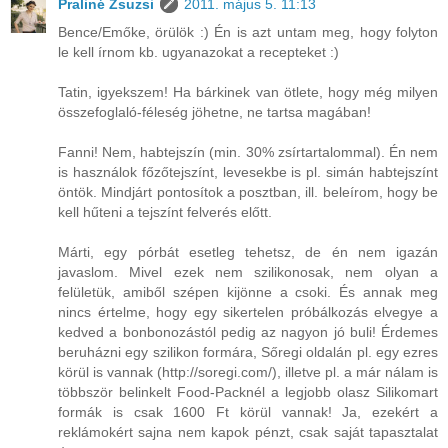
Praliné Zsuzsi
2011. május 5. 11:13
Bence/Emőke, örülök :) Én is azt untam meg, hogy folyton
le kell írnom kb. ugyanazokat a recepteket :)
Tatin, igyekszem! Ha bárkinek van ötlete, hogy még milyen
összefoglaló-féleség jöhetne, ne tartsa magában!
Fanni! Nem, habtejszín (min. 30% zsírtartalommal). Én nem
is használok főzőtejszínt, levesekbe is pl. simán habtejszínt
öntök. Mindjárt pontosítok a posztban, ill. beleírom, hogy be
kell hűteni a tejszínt felverés előtt.
Márti, egy pórbát esetleg tehetsz, de én nem igazán
javaslom. Mivel ezek nem szilikonosak, nem olyan a
felületük, amiből szépen kijönne a csoki. És annak meg
nincs értelme, hogy egy sikertelen próbálkozás elvegye a
kedved a bonbonozástól pedig az nagyon jó buli! Érdemes
beruházni egy szilikon formára, Sőregi oldalán pl. egy ezres
körül is vannak (http://soregi.com/), illetve pl. a már nálam is
többször belinkelt Food-Packnél a legjobb olasz Silikomart
formák is csak 1600 Ft körül vannak! Ja, ezekért a
reklámokért sajna nem kapok pénzt, csak saját tapasztalat