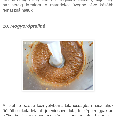
pár percig forralom. A maradékot üvegbe téve később
felhasználhatjuk.
10. Mogyorópraliné
A "praliné" szót a köznyelvben általánosságban használjuk
"töltött csokoládéfalat" jelentésben, tulajdonképpen gyakran
a "bonbon" szó szinonimájaként - ahogy ennek a blognak a