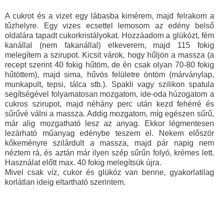
A cukrot és a vizet egy lábasba kimérem, majd felrakom a
tűzhelyre. Egy vizes ecsettel lemosom az edény belső
oldalára tapadt cukorkristályokat. Hozzáadom a glükózt, fém
kanállal (nem fakanállal) elkeverem, majd 115 fokig
melegítem a szirupot. Kicsit várok, hogy hűljön a massza (a
recept szerint 40 fokig hűtöm, de én csak olyan 70-80 fokig
hűtöttem), majd sima, hűvös felületre öntöm (márványlap,
munkapult, tepsi, tálca stb.). Spakli vagy szilikon spatula
segítségével folyamatosan mozgatom, ide-oda húzogatom a
cukros szirupot, majd néhány perc után kezd fehérré és
sűrűvé válni a massza. Addig mozgatom, míg egészen sűrű,
már alig mozgatható lesz az anyag. Ekkor légmentesen
lezárható műanyag edénybe teszem el. Nekem először
kőkeményre szilárdult a massza, majd pár napig nem
néztem rá, és aztán már ilyen szép sűrűn folyó, krémes lett.
Használat előtt max. 40 fokig melegítsük újra.
Mivel csak víz, cukor és glükóz van benne, gyakorlatilag
korlátlan ideig eltartható szerintem.