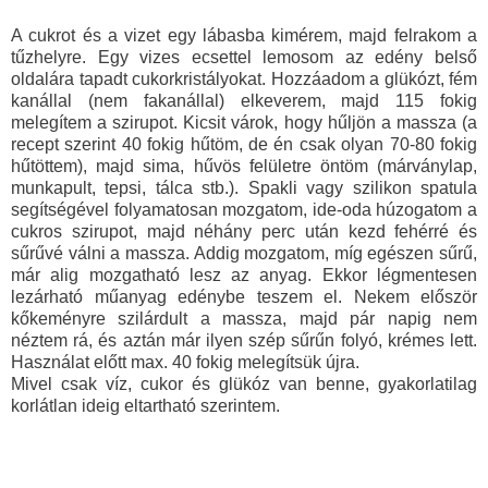
A cukrot és a vizet egy lábasba kimérem, majd felrakom a
tűzhelyre. Egy vizes ecsettel lemosom az edény belső
oldalára tapadt cukorkristályokat. Hozzáadom a glükózt, fém
kanállal (nem fakanállal) elkeverem, majd 115 fokig
melegítem a szirupot. Kicsit várok, hogy hűljön a massza (a
recept szerint 40 fokig hűtöm, de én csak olyan 70-80 fokig
hűtöttem), majd sima, hűvös felületre öntöm (márványlap,
munkapult, tepsi, tálca stb.). Spakli vagy szilikon spatula
segítségével folyamatosan mozgatom, ide-oda húzogatom a
cukros szirupot, majd néhány perc után kezd fehérré és
sűrűvé válni a massza. Addig mozgatom, míg egészen sűrű,
már alig mozgatható lesz az anyag. Ekkor légmentesen
lezárható műanyag edénybe teszem el. Nekem először
kőkeményre szilárdult a massza, majd pár napig nem
néztem rá, és aztán már ilyen szép sűrűn folyó, krémes lett.
Használat előtt max. 40 fokig melegítsük újra.
Mivel csak víz, cukor és glükóz van benne, gyakorlatilag
korlátlan ideig eltartható szerintem.