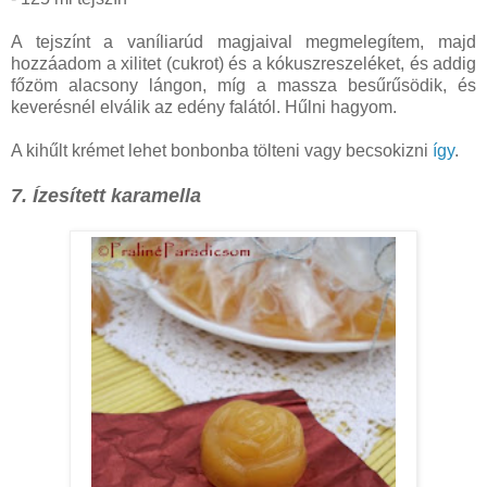
A tejszínt a vaníliarúd magjaival megmelegítem, majd
hozzáadom a xilitet (cukrot) és a kókuszreszeléket, és addig
főzöm alacsony lángon, míg a massza besűrűsödik, és
keverésnél elválik az edény falától. Hűlni hagyom.
A kihűlt krémet lehet bonbonba tölteni vagy becsokizni
így
.
7. Ízesített karamella