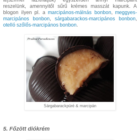
reszelünk, amennyitől sűrű krémes masszát kapunk. A
blogon ilyen pl. a
marcipános-málnás bonbon
,
meggyes-
marcipános bonbon
,
sárgabarackos-marcipános bonbon
,
otelló szőlős-marcipános bonbon
.
Sárgabarackpüré & marcipán
5. Főzött diókrém