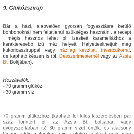
9. Glükózszirup
Bár a házi, alapvetően gyorsan fogyasztásra kerülő
bonbonoknál nem feltétlenül szükséges használni, a recept
mégis hasznos lehet pl. ízesített karamellákhoz a
karakteresebb ízű méz helyett.
Helyettesíthetjük még
kukoricasziruppal vagy
házilag készített invertcukorral
,
de
kapható készen is (pl.
Desszertmesternél
vagy az
Ázsia
Bt.
Boltjában).
Hozzávalók:
- 70 gramm glükóz
- 30 gramm víz
70 gramm glükózhoz (kapható fél kilós kiszerelésben pár
száz forintért pl. az Ázsia Bt. boltjában vagy
gyógyszertárban is) 30 gramm vizet öntök, és alacsony
lángon addig melegítem, míg a glükóz felolvad, majd még