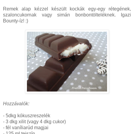
Remek alap kézzel készült kockák egy-egy rétegének,
szaloncukornak vagy simán bonbontölteléknek. Igazi
Bounty-íz! :)
Hozzávalók:
- 5dkg kókuszreszelék
- 3 dkg xilit (vagy 4 dkg cukor)
- fél vaníliarúd magjai
- 125 ml tejszín