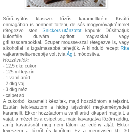
Sűrű-nyúlós klasszik főzős karamellkrém. Kiváló
önmagában is bonbont tölteni, de sós mogyoróvajkrémmel
rétegezve isteni
Snickers-utánzatot
kapunk. Dúsíthatjuk
különféle durvára aprított magvakkal vagy
grillázsdarabokkal. Szuper mousse-szal rétegezve is, vagy
alkohollal is izgalmasabbá tehetjük. A kiinduló recept
Rita
vajkaramella-receptje volt (via
Ági
), módosítva.
Hozzávalók:
- 12,5 dkg cukor
- 125 ml tejszín
- 1 vaníliarúd
- 2 dkg vaj
- 3 dkg méz
- csipet só
A cukorból karamellt készítek, majd hozzáöntöm a tejszínt.
Ezután felolvasztom a hideg tejszíntől megkeményedett
karamellt. Ekkor hozzáadom a vaníliarúd kikapart magjait, a
vajat, a mézet és a csipet sót, majd kavargatva főzöm addig,
amíg kavarásnál meg nem látom az edény alját. Ekkor
leveszem a tűzről és kihűtöm. Ez a mennyiség kb. 30