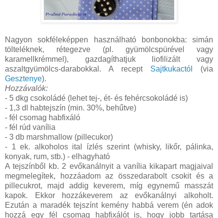
Nagyon sokféleképpen használható bonbonokba: simán
tölteléknek, rétegezve (pl. gyümölcspürével vagy
karamellkrémmel), gazdagíthatjuk liofilizált vagy
aszaltgyümölcs-darabokkal. A recept
Sajtkukactól
(via
Gesztenye
).
Hozzávalók:
- 5 dkg csokoládé (lehet tej-, ét- és fehércsokoládé is)
- 1,3 dl habtejszín (min. 30%, behűtve)
- fél csomag habfixáló
- fél rúd vanília
- 3 db marshmallow (pillecukor)
- 1 ek. alkoholos ital ízlés szerint (whisky, likőr, pálinka,
konyak, rum, stb.) - elhagyható
A tejszínből kb. 2 evőkanálnyit a vanília kikapart magjaival
megmelegítek, hozzáadom az összedarabolt csokit és a
pillecukrot, majd addig keverem, míg egynemű masszát
kapok. Ekkor hozzákeverem az evőkanálnyi alkoholt.
Ezután a maradék tejszínt kemény habbá verem (én adok
hozzá egy fél csomag habfixálót is, hogy jobb tartása