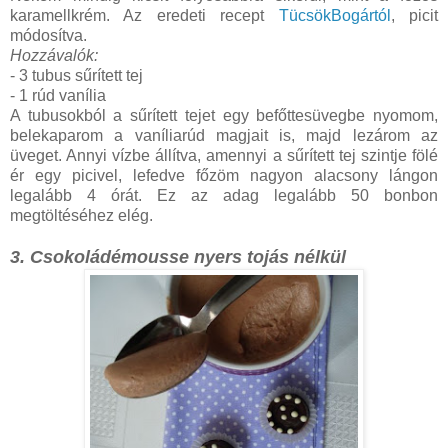
karamellkrém. Az eredeti recept
TücsökBogártól
, picit
módosítva.
Hozzávalók:
- 3 tubus sűrített tej
- 1 rúd vanília
A tubusokból a sűrített tejet egy befőttesüvegbe nyomom,
belekaparom a vaníliarúd magjait is, majd lezárom az
üveget. Annyi vízbe állítva, amennyi a sűrített tej szintje fölé
ér egy picivel, lefedve főzöm nagyon alacsony lángon
legalább 4 órát. Ez az adag legalább 50 bonbon
megtöltéséhez elég.
3. Csokoládémousse nyers tojás nélkül