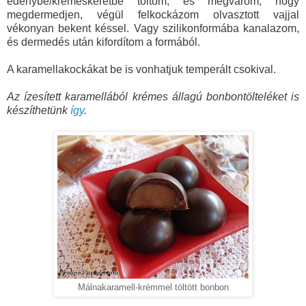
edénybe/krémeskeretbe töltöm, és megvárom, hogy
megdermedjen, végül felkockázom olvasztott vajjal
vékonyan bekent késsel. Vagy szilikonformába kanalazom,
és dermedés után kifordítom a formából.
A karamellakockákat be is vonhatjuk temperált csokival.
Az ízesített karamellából krémes állagú bonbontölteléket is
készíthetünk
így
.
Málnakaramell-krémmel töltött bonbon