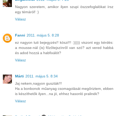
Nagyon szeretem, amikor ilyen szupi öszzefoglalókat írsz
egy témáról! :)
Válasz
Fanni
2011. május 5. 8:28
ez nagyon tuti bejegyzés!! köszi!!! :))))) viszont egy kérdés:
a mousse-nál (is) főzőtejszínről van szó? azt vered habbá
és adod hozzá a habfixálót?
Válasz
Márti
2011. május 5. 8:34
Jaj nekem,nagyon guszták!!!
Ha a bonbonok műanyag csomagolását megőriztem, ebben
is készíthetők ilyen...na jó, ehhez hasonló pralinék?
Válasz