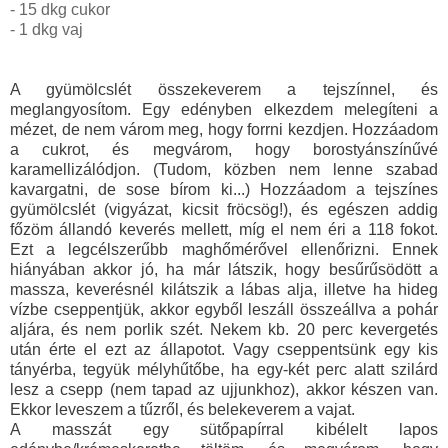
- 15 dkg cukor
- 1 dkg vaj
A gyümölcslét összekeverem a tejszínnel, és
meglangyosítom. Egy edényben elkezdem melegíteni a
mézet, de nem várom meg, hogy forrni kezdjen. Hozzáadom
a cukrot, és megvárom, hogy borostyánszínűvé
karamellizálódjon. (Tudom, közben nem lenne szabad
kavargatni, de sose bírom ki...) Hozzáadom a tejszínes
gyümölcslét (vigyázat, kicsit fröcsög!), és egészen addig
főzöm állandó keverés mellett, míg el nem éri a 118 fokot.
Ezt a legcélszerűbb maghőmérővel ellenőrizni. Ennek
hiányában akkor jó, ha már látszik, hogy besűrűsödött a
massza, keverésnél kilátszik a lábas alja, illetve ha hideg
vízbe cseppentjük, akkor egyből leszáll összeállva a pohár
aljára, és nem porlik szét. Nekem kb. 20 perc kevergetés
után érte el ezt az állapotot. Vagy cseppentsünk egy kis
tányérba, tegyük mélyhűtőbe, ha egy-két perc alatt szilárd
lesz a csepp (nem tapad az ujjunkhoz), akkor készen van.
Ekkor leveszem a tűzről, és belekeverem a vajat.
A masszát egy sütőpapírral kibélelt lapos