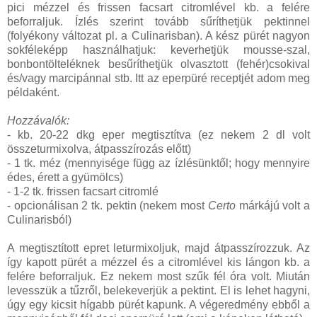
pici mézzel és frissen facsart citromlével kb. a felére
beforraljuk. Ízlés szerint tovább sűríthetjük pektinnel
(folyékony változat pl. a Culinarisban). A kész pürét nagyon
sokféleképp használhatjuk: keverhetjük mousse-szal,
bonbontölteléknek besűríthetjük olvasztott (fehér)csokival
és/vagy marcipánnal stb. Itt az eperpüré receptjét adom meg
példaként.
Hozzávalók:
- kb. 20-22 dkg eper megtisztítva (ez nekem 2 dl volt
összeturmixolva, átpasszírozás előtt)
- 1 tk. méz (mennyisége függ az ízlésünktől; hogy mennyire
édes, érett a gyümölcs)
- 1-2 tk. frissen facsart citromlé
- opcionálisan 2 tk. pektin (nekem most
Certo
márkájú volt a
Culinarisból)
A megtisztított epret leturmixoljuk, majd átpasszírozzuk. Az
így kapott pürét a mézzel és a citromlével kis lángon kb. a
felére beforraljuk. Ez nekem most szűk fél óra volt. Miután
levesszük a tűzről, belekeverjük a pektint. El is lehet hagyni,
úgy egy kicsit hígabb pürét kapunk. A végeredmény ebből a