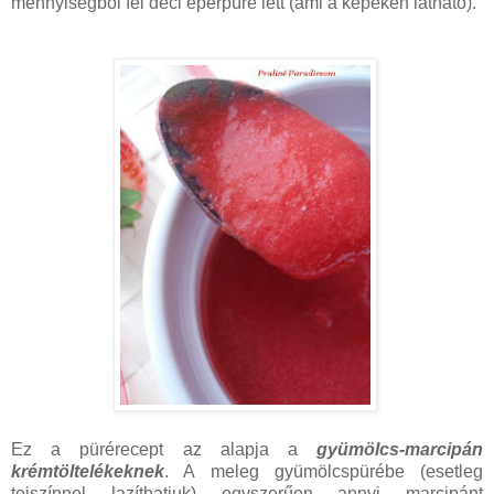
mennyiségből fél deci eperpüré lett (ami a képeken látható).
Ez a pürérecept az alapja a
gyümölcs-marcipán
krémtöltelékeknek
. A meleg gyümölcspürébe (esetleg
tejszínnel lazíthatjuk) egyszerűen annyi marcipánt