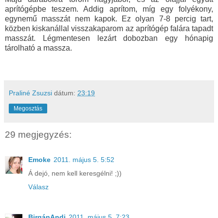
aprítógépbe teszem. Addig aprítom, míg egy folyékony,
egynemű masszát nem kapok. Ez olyan 7-8 percig tart,
közben kiskanállal visszakaparom az aprítógép falára tapadt
masszát. Légmentesen lezárt dobozban egy hónapig
tárolható a massza.
Praliné Zsuzsi
dátum:
23:19
Megosztás
29 megjegyzés:
Emoke
2011. május 5. 5:52
Á dejó, nem kell keresgélni! ;))
Válasz
BirgánAndi
2011. május 5. 7:23