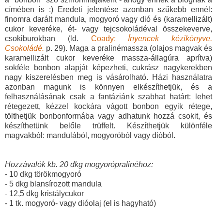
címében is :) Eredeti jelentése azonban szűkebb ennél:
finomra darált mandula, mogyoró vagy dió és (karamellizált)
cukor keveréke, ét- vagy tejcsokoládéval összekeverve,
csokiburokban (ld.
Coady:
Ínyencek kézikönyve.
Csokoládé.
p. 29). Maga a pralinémassza (olajos magvak és
karamellizált cukor keveréke massza-állagúra aprítva)
sokféle bonbon alapját képezheti, cukrász nagykerekben
nagy kiszerelésben meg is vásárolható. Házi használatra
azonban magunk is könnyen elkészíthetjük, és a
felhasználásának csak a fantáziánk szabhat határt: lehet
rétegezett, kézzel kockára vágott bonbon egyik rétege,
tölthetjük bonbonformába vagy adhatunk hozzá csokit, és
készíthetünk belőle trüffelt. Készíthetjük különféle
magvakból: mandulából, mogyoróból vagy dióból.
Hozzávalók kb. 20 dkg mogyorópralinéhoz:
- 10 dkg törökmogyoró
- 5 dkg blansírozott mandula
- 12,5 dkg kristálycukor
- 1 tk. mogyoró- vagy dióolaj (el is hagyható)