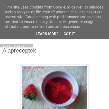
This site uses cookies from Google to deliver its services
and to analyze traffic. Your IP address and user-agent are
shared with Google along with performance and security
metrics to ensure quality of service, generate usage
statistics, and to detect and address abuse.
LEARN MORE
GOT IT
▼
2011. május 4.
Alapreceptek