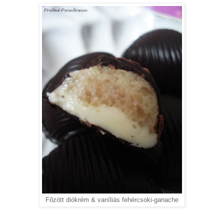
Főzött diókrém & vaníliás fehércsoki-ganache