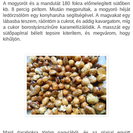
A mogyorót és a mandulát 180 fokra előmelegített sütőben
kb. 8 percig pirítom. Miután megpirultak, a mogyoró héját
ledörzsölöm egy konyharuha segítségével. A magvakat egy
lábasba teszem, ráöntöm a cukrot, és addig kavargatom, míg
a cukor borostyánszínűre karamellizálódik. A masszát egy
sütőpapírral bélelt tepsire kiterítem, és megvárom, hogy
kihűljön.
Majd darabokra töröm nagyjából, és az olajjal együtt