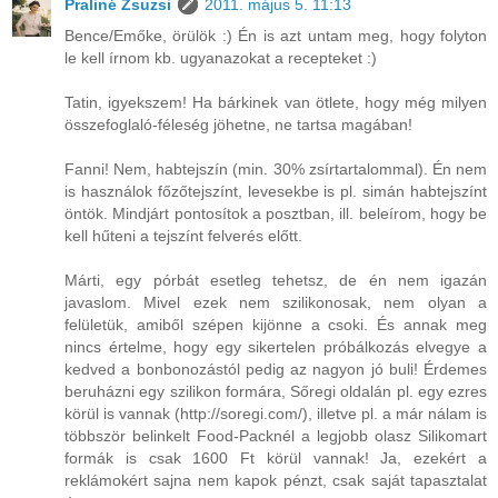
Praliné Zsuzsi
2011. május 5. 11:13
Bence/Emőke, örülök :) Én is azt untam meg, hogy folyton
le kell írnom kb. ugyanazokat a recepteket :)
Tatin, igyekszem! Ha bárkinek van ötlete, hogy még milyen
összefoglaló-féleség jöhetne, ne tartsa magában!
Fanni! Nem, habtejszín (min. 30% zsírtartalommal). Én nem
is használok főzőtejszínt, levesekbe is pl. simán habtejszínt
öntök. Mindjárt pontosítok a posztban, ill. beleírom, hogy be
kell hűteni a tejszínt felverés előtt.
Márti, egy pórbát esetleg tehetsz, de én nem igazán
javaslom. Mivel ezek nem szilikonosak, nem olyan a
felületük, amiből szépen kijönne a csoki. És annak meg
nincs értelme, hogy egy sikertelen próbálkozás elvegye a
kedved a bonbonozástól pedig az nagyon jó buli! Érdemes
beruházni egy szilikon formára, Sőregi oldalán pl. egy ezres
körül is vannak (http://soregi.com/), illetve pl. a már nálam is
többször belinkelt Food-Packnél a legjobb olasz Silikomart
formák is csak 1600 Ft körül vannak! Ja, ezekért a
reklámokért sajna nem kapok pénzt, csak saját tapasztalat