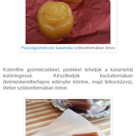
Passiógyümölcsös karamella
szilikonformában öntve
Különféle gyümölcsökkel, pürékkel tehetjük a karamellát
különlegessé. Készíthetjük kockaformában
(krémeskeretbe/lapos edénybe kiöntve, majd felkockázva),
illetve szilikonformában öntve.