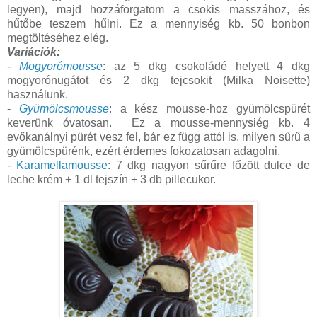
legyen), majd hozzáforgatom a csokis masszához, és
hűtőbe teszem hűlni. Ez a mennyiség kb. 50 bonbon
megtöltéséhez elég.
Variációk:
-
Mogyorómousse
: az 5 dkg csokoládé helyett 4 dkg
mogyorónugátot és 2 dkg tejcsokit (Milka Noisette)
használunk.
-
Gyümölcsmousse
: a kész mousse-hoz gyümölcspürét
keverünk óvatosan. Ez a mousse-mennysiég kb. 4
evőkanálnyi pürét vesz fel, bár ez függ attól is, milyen sűrű a
gyümölcspürénk, ezért érdemes fokozatosan adagolni.
-
Karamellamousse
: 7 dkg nagyon sűrűre főzött dulce de
leche krém + 1 dl tejszín + 3 db pillecukor.