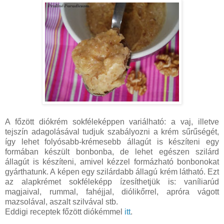
A főzött diókrém sokféleképpen variálható: a vaj, illetve
tejszín adagolásával tudjuk szabályozni a krém sűrűségét,
így lehet folyósabb-krémesebb állagút is készíteni egy
formában készült bonbonba, de lehet egészen szilárd
állagút is készíteni, amivel kézzel formázható bonbonokat
gyárthatunk. A képen egy szilárdabb állagú krém látható. Ezt
az alapkrémet sokféleképp ízesíthetjük is: vaníliarúd
magjaival, rummal, fahéjjal, diólikőrrel, apróra vágott
mazsolával, aszalt szilvával stb.
Eddigi receptek főzött diókémmel
itt
.