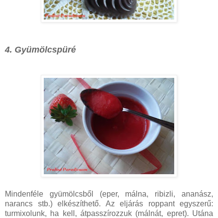
4. Gyümölcspüré
Mindenféle gyümölcsből (eper, málna, ribizli, ananász,
narancs stb.) elkészíthető. Az eljárás roppant egyszerű:
turmixolunk, ha kell, átpasszírozzuk (málnát, epret). Utána