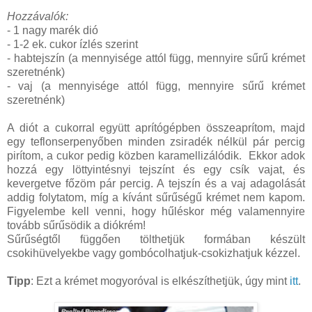
Hozzávalók:
- 1 nagy marék dió
- 1-2 ek. cukor ízlés szerint
- habtejszín (a mennyisége attól függ, mennyire sűrű krémet
szeretnénk)
- vaj (a mennyisége attól függ, mennyire sűrű krémet
szeretnénk)
A diót a cukorral együtt aprítógépben összeaprítom, majd
egy teflonserpenyőben minden zsiradék nélkül pár percig
pirítom, a cukor pedig közben karamellizálódik. Ekkor adok
hozzá egy löttyintésnyi tejszínt és egy csík vajat, és
kevergetve főzöm pár percig. A tejszín és a vaj adagolását
addig folytatom, míg a kívánt sűrűségű krémet nem kapom.
Figyelembe kell venni, hogy hűléskor még valamennyire
tovább sűrűsödik a diókrém!
Sűrűségtől függően tölthetjük formában készült
csokihüvelyekbe vagy gombócolhatjuk-csokizhatjuk kézzel.
Tipp
: Ezt a krémet mogyoróval is elkészíthetjük, úgy mint
itt
.