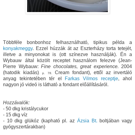
Többféle bonbonhoz felhasználható, tipikus példa a
konyakmeggy
. Ezzel húzzák át az Eszterházy torta tetejét,
illetve a minyonokat is (ott színezve használják). Én a
Wybauw által közölt receptet használom felezve
(
Jean-
Pierre Wybauw:
Fine chocolates, great experience.
2004
(hatodik kiadás
)
Cream fondant
), ettől az invertáló
. p. 78.
anyag tekintetében tér el
Farkas Vilmos receptje
, ahol
nagyon jó videó is látható a fondant előállításáról.
Hozzávalók:
- 50 dkg kristálycukor
- 15 dkg víz
- 10 dkg glükóz (kapható pl. az
Ázsia Bt.
boltjában vagy
gyógyszertárakban)