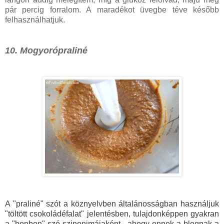
pár percig forralom. A maradékot üvegbe téve később
felhasználhatjuk.
10. Mogyorópraliné
A "praliné" szót a köznyelvben általánosságban használjuk
"töltött csokoládéfalat" jelentésben, tulajdonképpen gyakran
a "bonbon" szó szinonimájaként - ahogy ennek a blognak a