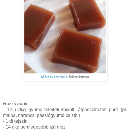
Málnakaramella
felkockázva
Hozzávalók:
- 12,5 dkg gyümölcslé/leturmixolt, átpasszírozott püré (pl.
málna, narancs, passiógyümölcs stb.)
- 1 dl tejszín
- 14 dkg semlegesebb ízű méz