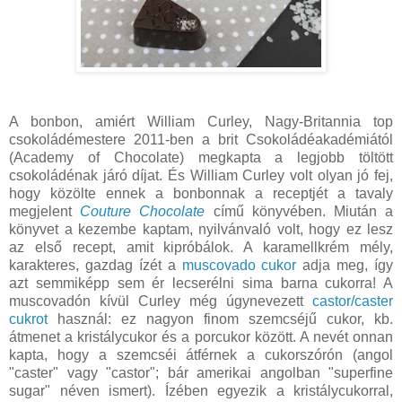
A bonbon, amiért William Curley, Nagy-Britannia top
csokoládémestere 2011-ben a brit Csokoládéakadémiától
(Academy of Chocolate) megkapta a legjobb töltött
csokoládénak járó díjat. És William Curley volt olyan jó fej,
hogy közölte ennek a bonbonnak a receptjét a tavaly
megjelent
Couture Chocolate
című könyvében. Miután a
könyvet a kezembe kaptam, nyilvánvaló volt, hogy ez lesz
az első recept, amit kipróbálok. A karamellkrém mély,
karakteres, gazdag ízét a
muscovado cukor
adja meg, így
azt semmiképp sem ér lecserélni sima barna cukorra! A
muscovadón kívül Curley még úgynevezett
castor/caster
cukrot
használ: ez nagyon finom szemcséjű cukor, kb.
átmenet a kristálycukor és a porcukor között. A nevét onnan
kapta, hogy a szemcséi átférnek a cukorszórón (angol
"caster" vagy "castor"; bár amerikai angolban "superfine
sugar" néven ismert). Ízében egyezik a kristálycukorral,