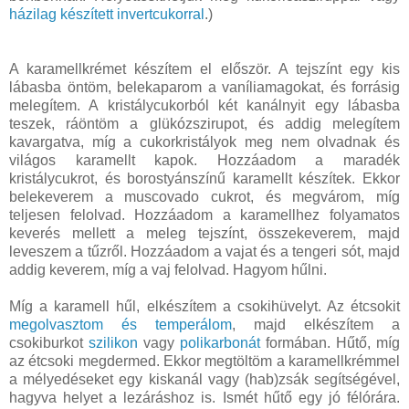
házilag készített invertcukorral
.)
A karamellkrémet készítem el először. A tejszínt egy kis
lábasba öntöm, belekaparom a vaníliamagokat, és forrásig
melegítem. A kristálycukorból két kanálnyit egy lábasba
teszek, ráöntöm a glükózszirupot, és addig melegítem
kavargatva, míg a cukorkristályok meg nem olvadnak és
világos karamellt kapok. Hozzáadom a maradék
kristálycukrot, és borostyánszínű karamellt készítek. Ekkor
belekeverem a muscovado cukrot, és megvárom, míg
teljesen felolvad. Hozzáadom a karamellhez folyamatos
keverés mellett a meleg tejszínt, összekeverem, majd
leveszem a tűzről. Hozzáadom a vajat és a tengeri sót, majd
addig keverem, míg a vaj felolvad. Hagyom hűlni.
Míg a karamell hűl, elkészítem a csokihüvelyt. Az étcsokit
megolvasztom és temperálom
, majd elkészítem a
csokiburkot
szilikon
vagy
polikarbonát
formában. Hűtő, míg
az étcsoki megdermed. Ekkor megtöltöm a karamellkrémmel
a mélyedéseket egy kiskanál vagy (hab)zsák segítségével,
hagyva helyet a lezáráshoz is. Ismét hűtő egy jó félórára.