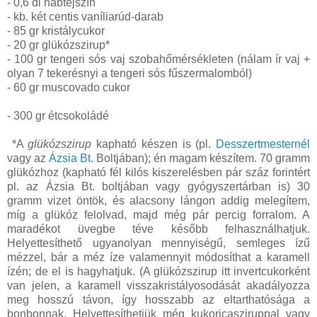
- 0,6 dl habtejszín
- kb. két centis vaníliarúd-darab
- 85 gr kristálycukor
- 20 gr glükózszirup*
- 100 gr tengeri sós vaj szobahőmérsékleten (nálam ír vaj +
olyan 7 tekerésnyi a tengeri sós fűszermalomból)
- 60 gr muscovado cukor
- 300 gr étcsokoládé
*A
glükózszirup
kapható készen is (pl.
Desszertmesternél
vagy az
Ázsia Bt.
Boltjában); én magam készítem. 70 gramm
glükózhoz (kapható fél kilós kiszerelésben pár száz forintért
pl. az Ázsia Bt. boltjában vagy gyógyszertárban is) 30
gramm vizet öntök, és alacsony lángon addig melegítem,
míg a glükóz felolvad, majd még pár percig forralom. A
maradékot üvegbe téve később felhasználhatjuk.
Helyettesíthető ugyanolyan mennyiségű, semleges ízű
mézzel, bár a méz íze valamennyit módosíthat a karamell
ízén; de el is hagyhatjuk. (A glükózszirup itt invertcukorként
van jelen, a karamell visszakristályosodását akadályozza
meg hosszú távon, így hosszabb az eltarthatósága a
bonbonnak. Helyettesíthetjük még kukoricasziruppal vagy