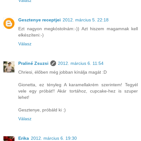
Válasz
Gesztenye receptjei
2012. március 5. 22:18
Ezt nagyon megkóstolnám:-)) Azt hiszem magamnak kell
elkészíteni:-)
Válasz
Praliné Zsuzsi
2012. március 6. 11:54
Chriesi, élőben még jobban kínálja magát :D
Gionetta, ez tényleg A karamellakrém szerintem! Tegyél
vele egy próbát!! Akár tortához, cupcake-hez is szuper
lehet!
Gesztenye, próbáld ki :)
Válasz
Erika
2012. március 6. 19:30