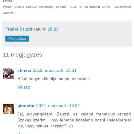
Forrás:
William Curley:
Couture Chocolate
. London, 2011. p. 82 (Salted Butter - Muscovado
Caramel).
Praliné Zsuzsi
dátum:
18:23
Megosztás
11 megjegyzés:
chriesi
2012. március 5. 18:31
Húúú nagyon kínálja magát, az biztos!
Válasz
gionetta
2012. március 5. 19:32
Jaj, elgyengültem. Zsuzsi, ez valami frenetikus recept!
Szokás szerint. Hogy lehetne közelebb hozni Heidelberget
ide, vagy minket Hozzád? ;-))