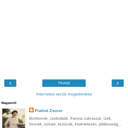
‹
›
Főoldal
Internetes verzió megtekintése
Magamról
Praliné Zsuzsi
Bonbonok, csokoládé, francia cukrászat, ízek,
formák, színek, textúrák, kísérletezés, játékosság...