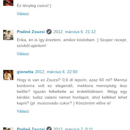
Ez tényleg csúcs!:)
Válasz
Praliné Zsuzsi
2012. március 6. 21:12
Erika, én is így éreztem, amikor kóstoltam :) Szuper recept,
szívből ajánlom!
Válasz
gionetta
2012. március 6. 22:50
Hogy is van ez Zsuzsi? 0,6 dl tejszín, azaz 60 ml? Mennyi
bonbonra volt ez elegendő, mekkora mennyiség lesz
belőle? Igazán felkeltette az érdeklődésem. Mégy egy
kérdés: tudsz valami német honlapot, ahol kelléket lehet
kapni? (pl. muscovado cukor? ) Köszönöm előre is!
Válasz
Praliné Zsuzsi
2012. március 7. 0:11