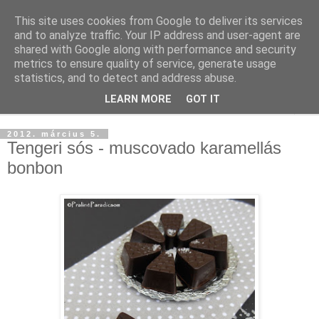
This site uses cookies from Google to deliver its services
and to analyze traffic. Your IP address and user-agent are
shared with Google along with performance and security
metrics to ensure quality of service, generate usage
statistics, and to detect and address abuse.
LEARN MORE
GOT IT
▼
2012. március 5.
Tengeri sós - muscovado karamellás
bonbon