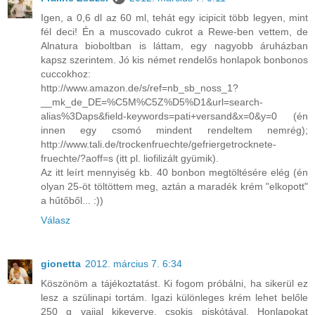
Igen, a 0,6 dl az 60 ml, tehát egy icipicit több legyen, mint
fél deci! Én a muscovado cukrot a Rewe-ben vettem, de
Alnatura bioboltban is láttam, egy nagyobb áruházban
kapsz szerintem. Jó kis német rendelős honlapok bonbonos
cuccokhoz:
http://www.amazon.de/s/ref=nb_sb_noss_1?
__mk_de_DE=%C5M%C5Z%D5%D1&url=search-
alias%3Daps&field-keywords=pati+versand&x=0&y=0 (én
innen egy csomó mindent rendeltem nemrég);
http://www.tali.de/trockenfruechte/gefriergetrocknete-
fruechte/?aoff=s (itt pl. liofilizált gyümik).
Az itt leírt mennyiség kb. 40 bonbon megtöltésére elég (én
olyan 25-öt töltöttem meg, aztán a maradék krém "elkopott"
a hűtőből... :))
Válasz
gionetta
2012. március 7. 6:34
Köszönöm a tájékoztatást. Ki fogom próbálni, ha sikerül ez
lesz a szülinapi tortám. Igazi különleges krém lehet belőle
250 g vajjal kikeverve, csokis piskótával. Honlapokat