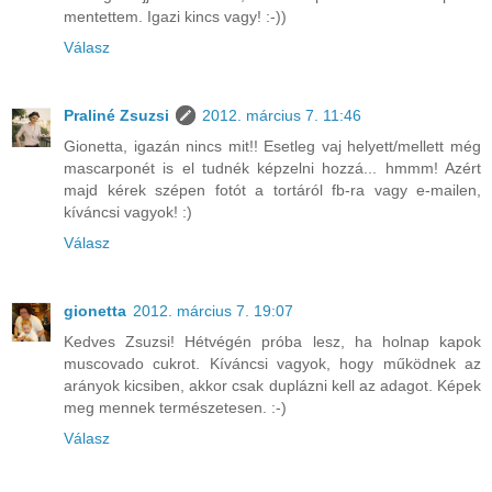
mentettem. Igazi kincs vagy! :-))
Válasz
Praliné Zsuzsi
2012. március 7. 11:46
Gionetta, igazán nincs mit!! Esetleg vaj helyett/mellett még
mascarponét is el tudnék képzelni hozzá... hmmm! Azért
majd kérek szépen fotót a tortáról fb-ra vagy e-mailen,
kíváncsi vagyok! :)
Válasz
gionetta
2012. március 7. 19:07
Kedves Zsuzsi! Hétvégén próba lesz, ha holnap kapok
muscovado cukrot. Kíváncsi vagyok, hogy működnek az
arányok kicsiben, akkor csak duplázni kell az adagot. Képek
meg mennek természetesen. :-)
Válasz