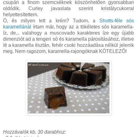
csupán a finom szemcséknek köszönhetően gyorsabban
oldódik. Curley javaslata szerint kristálycukorral
helyettesítettem.
Ó, és milyen lett a krém? Tudom, a
Shotts-féle sós
karamellánál
írtam már, hogy az a tökéletes sós karamella-
íz, de... valahogy a muscovado karakteres íze egy újabb
dimenziót ad a tengeri só és karamella párosításához, illetve
itt a karamella tisztán, fehér csoki hozzáadása nélkül jelenik
meg. Nem ragozom, karamella-rajongóknak KÖTELEZŐ!
Hozzávalók kb. 30 darabhoz: