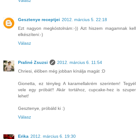
Válasz
Gesztenye receptjei
2012. március 5. 22:18
Ezt nagyon megkóstolnám:-)) Azt hiszem magamnak kell
elkészíteni:-)
Válasz
Praliné Zsuzsi
2012. március 6. 11:54
Chriesi, élőben még jobban kínálja magát :D
Gionetta, ez tényleg A karamellakrém szerintem! Tegyél
vele egy próbát!! Akár tortához, cupcake-hez is szuper
lehet!
Gesztenye, próbáld ki :)
Válasz
Erika
2012. március 6. 19:30