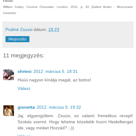
Forrás:
William Curley:
Couture Chocolate
. London, 2011. p. 82 (Salted Butter - Muscovado
Caramel).
Praliné Zsuzsi
dátum:
18:23
Megosztás
11 megjegyzés:
chriesi
2012. március 5. 18:31
Húúú nagyon kínálja magát, az biztos!
Válasz
gionetta
2012. március 5. 19:32
Jaj, elgyengültem. Zsuzsi, ez valami frenetikus recept!
Szokás szerint. Hogy lehetne közelebb hozni Heidelberget
ide, vagy minket Hozzád? ;-))