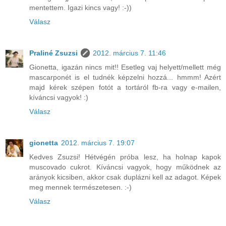
mentettem. Igazi kincs vagy! :-))
Válasz
Praliné Zsuzsi
2012. március 7. 11:46
Gionetta, igazán nincs mit!! Esetleg vaj helyett/mellett még
mascarponét is el tudnék képzelni hozzá... hmmm! Azért
majd kérek szépen fotót a tortáról fb-ra vagy e-mailen,
kíváncsi vagyok! :)
Válasz
gionetta
2012. március 7. 19:07
Kedves Zsuzsi! Hétvégén próba lesz, ha holnap kapok
muscovado cukrot. Kíváncsi vagyok, hogy működnek az
arányok kicsiben, akkor csak duplázni kell az adagot. Képek
meg mennek természetesen. :-)
Válasz