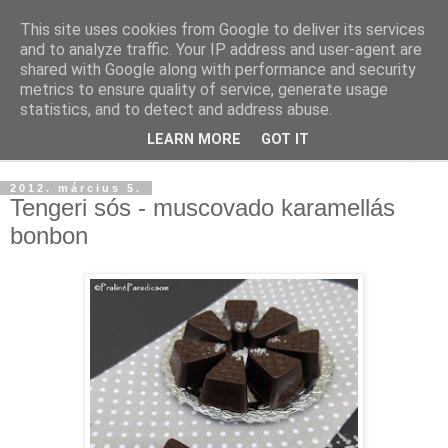
This site uses cookies from Google to deliver its services
and to analyze traffic. Your IP address and user-agent are
shared with Google along with performance and security
metrics to ensure quality of service, generate usage
statistics, and to detect and address abuse.
LEARN MORE
GOT IT
▼
2012. március 5.
Tengeri sós - muscovado karamellás
bonbon