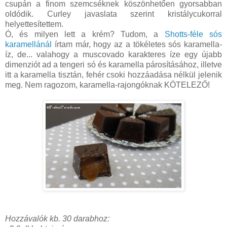
csupán a finom szemcséknek köszönhetően gyorsabban
oldódik. Curley javaslata szerint kristálycukorral
helyettesítettem.
Ó, és milyen lett a krém? Tudom, a
Shotts-féle sós
karamellánál
írtam már, hogy az a tökéletes sós karamella-
íz, de... valahogy a muscovado karakteres íze egy újabb
dimenziót ad a tengeri só és karamella párosításához, illetve
itt a karamella tisztán, fehér csoki hozzáadása nélkül jelenik
meg. Nem ragozom, karamella-rajongóknak KÖTELEZŐ!
Hozzávalók kb. 30 darabhoz: