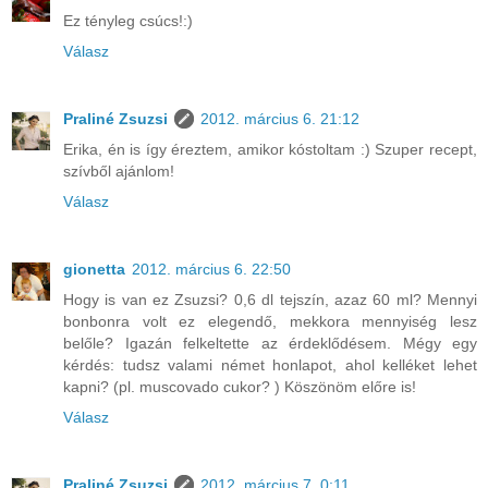
Ez tényleg csúcs!:)
Válasz
Praliné Zsuzsi
2012. március 6. 21:12
Erika, én is így éreztem, amikor kóstoltam :) Szuper recept,
szívből ajánlom!
Válasz
gionetta
2012. március 6. 22:50
Hogy is van ez Zsuzsi? 0,6 dl tejszín, azaz 60 ml? Mennyi
bonbonra volt ez elegendő, mekkora mennyiség lesz
belőle? Igazán felkeltette az érdeklődésem. Mégy egy
kérdés: tudsz valami német honlapot, ahol kelléket lehet
kapni? (pl. muscovado cukor? ) Köszönöm előre is!
Válasz
Praliné Zsuzsi
2012. március 7. 0:11