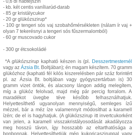
- 0,6 dl habtejszín
- kb. két centis vaníliarúd-darab
- 85 gr kristálycukor
- 20 gr glükózszirup*
- 100 gr tengeri sós vaj szobahőmérsékleten (nálam ír vaj +
olyan 7 tekerésnyi a tengeri sós fűszermalomból)
- 60 gr muscovado cukor
- 300 gr étcsokoládé
*A
glükózszirup
kapható készen is (pl.
Desszertmesternél
vagy az
Ázsia Bt.
Boltjában); én magam készítem. 70 gramm
glükózhoz (kapható fél kilós kiszerelésben pár száz forintért
pl. az Ázsia Bt. boltjában vagy gyógyszertárban is) 30
gramm vizet öntök, és alacsony lángon addig melegítem,
míg a glükóz felolvad, majd még pár percig forralom. A
maradékot üvegbe téve később felhasználhatjuk.
Helyettesíthető ugyanolyan mennyiségű, semleges ízű
mézzel, bár a méz íze valamennyit módosíthat a karamell
ízén; de el is hagyhatjuk. (A glükózszirup itt invertcukorként
van jelen, a karamell visszakristályosodását akadályozza
meg hosszú távon, így hosszabb az eltarthatósága a
bonbonnak. Helyettesíthetjük még kukoricasziruppal vagy