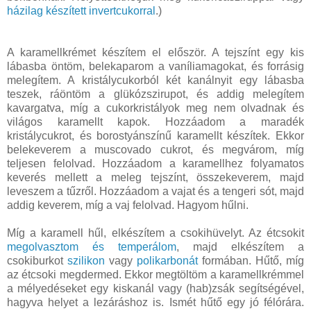
házilag készített invertcukorral
.)
A karamellkrémet készítem el először. A tejszínt egy kis
lábasba öntöm, belekaparom a vaníliamagokat, és forrásig
melegítem. A kristálycukorból két kanálnyit egy lábasba
teszek, ráöntöm a glükózszirupot, és addig melegítem
kavargatva, míg a cukorkristályok meg nem olvadnak és
világos karamellt kapok. Hozzáadom a maradék
kristálycukrot, és borostyánszínű karamellt készítek. Ekkor
belekeverem a muscovado cukrot, és megvárom, míg
teljesen felolvad. Hozzáadom a karamellhez folyamatos
keverés mellett a meleg tejszínt, összekeverem, majd
leveszem a tűzről. Hozzáadom a vajat és a tengeri sót, majd
addig keverem, míg a vaj felolvad. Hagyom hűlni.
Míg a karamell hűl, elkészítem a csokihüvelyt. Az étcsokit
megolvasztom és temperálom
, majd elkészítem a
csokiburkot
szilikon
vagy
polikarbonát
formában. Hűtő, míg
az étcsoki megdermed. Ekkor megtöltöm a karamellkrémmel
a mélyedéseket egy kiskanál vagy (hab)zsák segítségével,
hagyva helyet a lezáráshoz is. Ismét hűtő egy jó félórára.