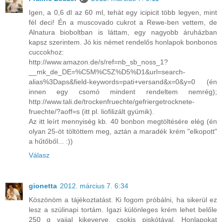
Igen, a 0,6 dl az 60 ml, tehát egy icipicit több legyen, mint
fél deci! Én a muscovado cukrot a Rewe-ben vettem, de
Alnatura bioboltban is láttam, egy nagyobb áruházban
kapsz szerintem. Jó kis német rendelős honlapok bonbonos
cuccokhoz:
http://www.amazon.de/s/ref=nb_sb_noss_1?
__mk_de_DE=%C5M%C5Z%D5%D1&url=search-
alias%3Daps&field-keywords=pati+versand&x=0&y=0 (én
innen egy csomó mindent rendeltem nemrég);
http://www.tali.de/trockenfruechte/gefriergetrocknete-
fruechte/?aoff=s (itt pl. liofilizált gyümik).
Az itt leírt mennyiség kb. 40 bonbon megtöltésére elég (én
olyan 25-öt töltöttem meg, aztán a maradék krém "elkopott"
a hűtőből... :))
Válasz
gionetta
2012. március 7. 6:34
Köszönöm a tájékoztatást. Ki fogom próbálni, ha sikerül ez
lesz a szülinapi tortám. Igazi különleges krém lehet belőle
250 g vajjal kikeverve, csokis piskótával. Honlapokat