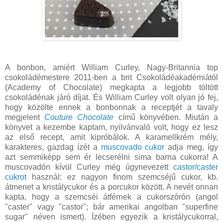
A bonbon, amiért William Curley, Nagy-Britannia top
csokoládémestere 2011-ben a brit Csokoládéakadémiától
(Academy of Chocolate) megkapta a legjobb töltött
csokoládénak járó díjat. És William Curley volt olyan jó fej,
hogy közölte ennek a bonbonnak a receptjét a tavaly
megjelent
Couture Chocolate
című könyvében. Miután a
könyvet a kezembe kaptam, nyilvánvaló volt, hogy ez lesz
az első recept, amit kipróbálok. A karamellkrém mély,
karakteres, gazdag ízét a
muscovado cukor
adja meg, így
azt semmiképp sem ér lecserélni sima barna cukorra! A
muscovadón kívül Curley még úgynevezett
castor/caster
cukrot
használ: ez nagyon finom szemcséjű cukor, kb.
átmenet a kristálycukor és a porcukor között. A nevét onnan
kapta, hogy a szemcséi átférnek a cukorszórón (angol
"caster" vagy "castor"; bár amerikai angolban "superfine
sugar" néven ismert). Ízében egyezik a kristálycukorral,