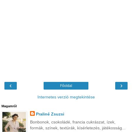
‹
›
Főoldal
Internetes verzió megtekintése
Magamról
Praliné Zsuzsi
Bonbonok, csokoládé, francia cukrászat, ízek,
formák, színek, textúrák, kísérletezés, játékosság...