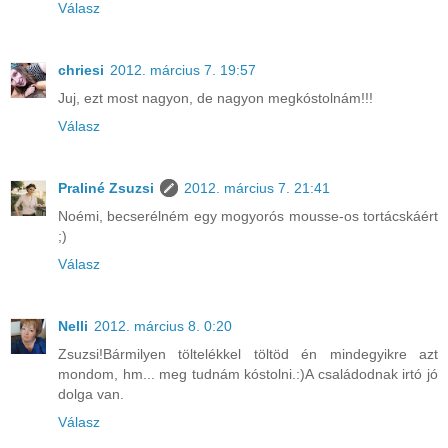
Válasz
chriesi
2012. március 7. 19:57
Juj, ezt most nagyon, de nagyon megkóstolnám!!!
Válasz
Praliné Zsuzsi
2012. március 7. 21:41
Noémi, becserélném egy mogyorós mousse-os tortácskáért
;)
Válasz
Nelli
2012. március 8. 0:20
Zsuzsi!Bármilyen töltelékkel töltöd én mindegyikre azt
mondom, hm... meg tudnám kóstolni.:)A családodnak irtó jó
dolga van.
Válasz