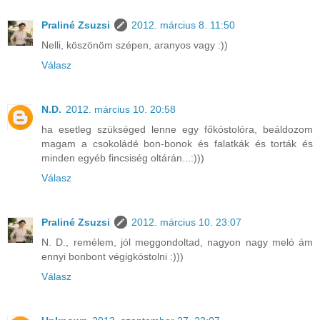
Praliné Zsuzsi
2012. március 8. 11:50
Nelli, köszönöm szépen, aranyos vagy :))
Válasz
N.D.
2012. március 10. 20:58
ha esetleg szükséged lenne egy főkóstolóra, beáldozom
magam a csokoládé bon-bonok és falatkák és torták és
minden egyéb fincsiség oltárán...:)))
Válasz
Praliné Zsuzsi
2012. március 10. 23:07
N. D., remélem, jól meggondoltad, nagyon nagy meló ám
ennyi bonbont végigkóstolni :)))
Válasz