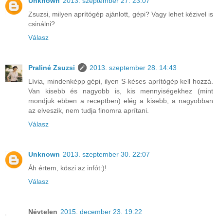
Unknown
2013. szeptember 27. 23:07
Zsuzsi, milyen aprítógép ajánlott, gépi? Vagy lehet kézivel is
csinálni?
Válasz
Praliné Zsuzsi
2013. szeptember 28. 14:43
Lívia, mindenképp gépi, ilyen S-késes aprítógép kell hozzá.
Van kisebb és nagyobb is, kis mennyiségekhez (mint
mondjuk ebben a receptben) elég a kisebb, a nagyobban
az elveszik, nem tudja finomra aprítani.
Válasz
Unknown
2013. szeptember 30. 22:07
Áh értem, köszi az infót:)!
Válasz
Névtelen
2015. december 23. 19:22