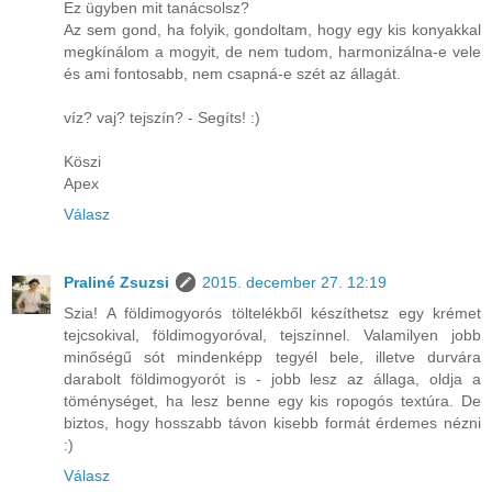
Ez ügyben mit tanácsolsz?
Az sem gond, ha folyik, gondoltam, hogy egy kis konyakkal
megkínálom a mogyit, de nem tudom, harmonizálna-e vele
és ami fontosabb, nem csapná-e szét az állagát.
víz? vaj? tejszín? - Segíts! :)
Köszi
Apex
Válasz
Praliné Zsuzsi
2015. december 27. 12:19
Szia! A földimogyorós töltelékből készíthetsz egy krémet
tejcsokival, földimogyoróval, tejszínnel. Valamilyen jobb
minőségű sót mindenképp tegyél bele, illetve durvára
darabolt földimogyorót is - jobb lesz az állaga, oldja a
töménységet, ha lesz benne egy kis ropogós textúra. De
biztos, hogy hosszabb távon kisebb formát érdemes nézni
:)
Válasz