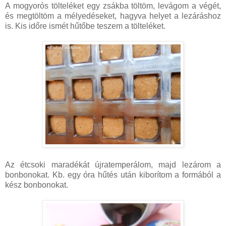
A mogyorós tölteléket egy zsákba töltöm, levágom a végét,
és megtöltöm a mélyedéseket, hagyva helyet a lezáráshoz
is. Kis időre ismét hűtőbe teszem a tölteléket.
Az étcsoki maradékát újratemperálom, majd lezárom a
bonbonokat. Kb. egy óra hűtés után kiborítom a formából a
kész bonbonokat.