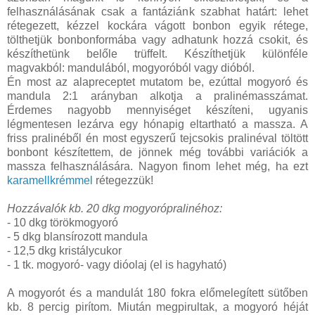
felhasználásának csak a fantáziánk szabhat határt: lehet
rétegezett, kézzel kockára vágott bonbon egyik rétege,
tölthetjük bonbonformába vagy adhatunk hozzá csokit, és
készíthetünk belőle trüffelt. Készíthetjük különféle
magvakból: mandulából, mogyoróból vagy dióból.
Én most az alapreceptet mutatom be, ezúttal mogyoró és
mandula 2:1 arányban alkotja a pralinémasszámat.
Érdemes nagyobb mennyiséget készíteni, ugyanis
légmentesen lezárva egy hónapig eltartható a massza. A
friss pralinéből én most egyszerű tejcsokis pralinéval töltött
bonbont készítettem, de jönnek még további variációk a
massza felhasználására. Nagyon finom lehet még, ha ezt
karamellkrémmel
rétegezzük!
Hozzávalók kb. 20 dkg mogyorópralinéhoz:
- 10 dkg törökmogyoró
- 5 dkg blansírozott mandula
- 12,5 dkg kristálycukor
- 1 tk. mogyoró- vagy dióolaj (el is hagyható)
A mogyorót és a mandulát 180 fokra előmelegített sütőben
kb. 8 percig pirítom. Miután megpirultak, a mogyoró héját