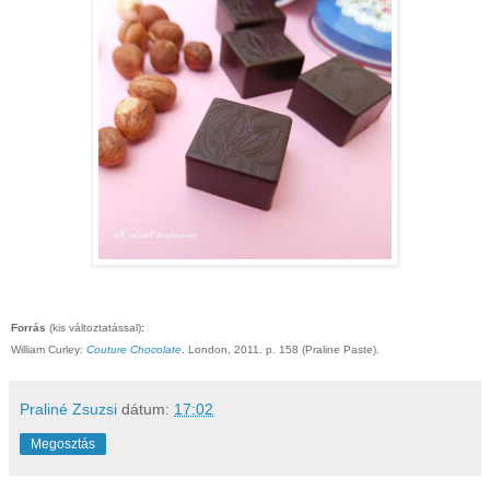
Forrás
(kis változtatással)
:
William Curley:
Couture Chocolate
. London, 2011. p. 158 (Praline Paste).
Praliné Zsuzsi
dátum:
17:02
Megosztás