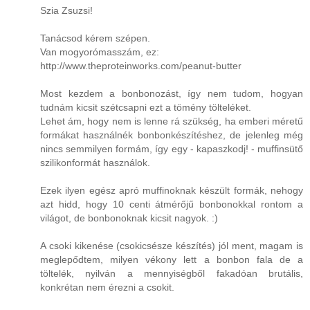
Szia Zsuzsi!
Tanácsod kérem szépen.
Van mogyorómasszám, ez:
http://www.theproteinworks.com/peanut-butter
Most kezdem a bonbonozást, így nem tudom, hogyan
tudnám kicsit szétcsapni ezt a tömény tölteléket.
Lehet ám, hogy nem is lenne rá szükség, ha emberi méretű
formákat használnék bonbonkészítéshez, de jelenleg még
nincs semmilyen formám, így egy - kapaszkodj! - muffinsütő
szilikonformát használok.
Ezek ilyen egész apró muffinoknak készült formák, nehogy
azt hidd, hogy 10 centi átmérőjű bonbonokkal rontom a
világot, de bonbonoknak kicsit nagyok. :)
A csoki kikenése (csokicsésze készítés) jól ment, magam is
meglepődtem, milyen vékony lett a bonbon fala de a
töltelék, nyilván a mennyiségből fakadóan brutális,
konkrétan nem érezni a csokit.