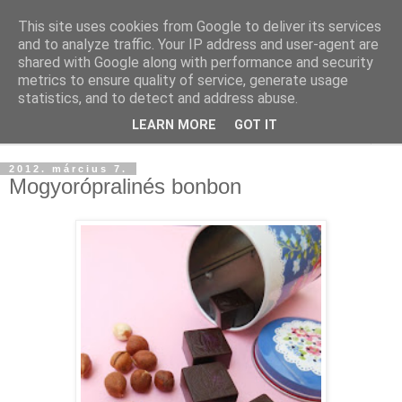
This site uses cookies from Google to deliver its services
and to analyze traffic. Your IP address and user-agent are
shared with Google along with performance and security
metrics to ensure quality of service, generate usage
statistics, and to detect and address abuse.
LEARN MORE
GOT IT
▼
2012. március 7.
Mogyorópralinés bonbon