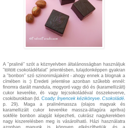
A "praliné" szót a köznyelvben általánosságban használjuk
"töltött csokoládéfalat" jelentésben, tulajdonképpen gyakran
a "bonbon" szó szinonimájaként - ahogy ennek a blognak a
címében is :) Eredeti jelentése azonban szűkebb ennél:
finomra darált mandula, mogyoró vagy dió és (karamellizált)
cukor keveréke, ét- vagy tejcsokoládéval összekeverve,
csokiburokban (ld.
Coady:
Ínyencek kézikönyve. Csokoládé.
p. 29). Maga a pralinémassza (olajos magvak és
karamellizált cukor keveréke massza-állagúra aprítva)
sokféle bonbon alapját képezheti, cukrász nagykerekben
nagy kiszerelésben meg is vásárolható. Házi használatra
azonban magunk is könnyen elkészíthetjük, és a