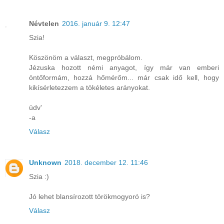
Névtelen
2016. január 9. 12:47
Szia!
Köszönöm a választ, megpróbálom.
Jézuska hozott némi anyagot, így már van emberi
öntőformám, hozzá hőmérőm... már csak idő kell, hogy
kikísérletezzem a tökéletes arányokat.
üdv'
-a
Válasz
Unknown
2018. december 12. 11:46
Szia :)
Jó lehet blansírozott törökmogyoró is?
Válasz