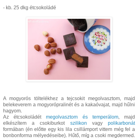
- kb. 25 dkg étcsokoládé
A mogyorós töltelékhez a tejcsokit megolvasztom, majd
belekeverem a mogyorópralinét és a kakaóvajat, majd hűlni
hagyom.
Az étcsokoládét
megolvasztom és temperálom
, majd
elkészítem a csokiburkot
szilikon
vagy
polikarbonát
formában (én előtte egy kis lila csillámport vittem még fel a
bonbonforma mélyedéseibe). Hűtő, míg a csoki megdermed.