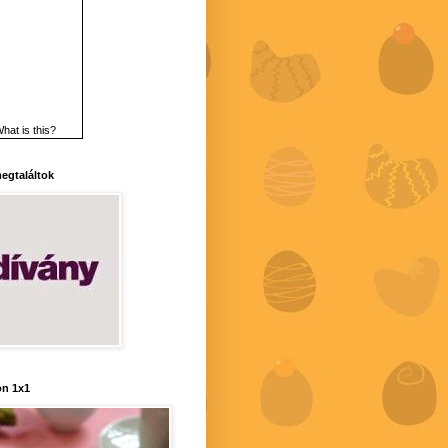
hat is this?
 megtaláltok
n 1x1