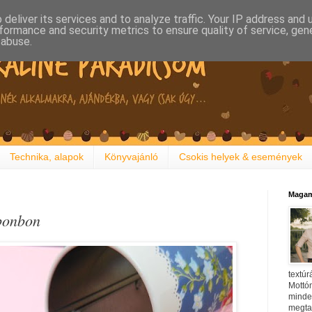
deliver its services and to analyze traffic. Your IP address and
formance and security metrics to ensure quality of service, ge
 abuse.
Technika, alapok
Könyvajánló
Csokis helyek & események
Magam
bonbon
textúr
Mottóm
minden
megtal