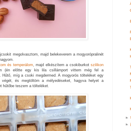
ejcsokit megolvasztom, majd belekeverem a mogyorópralinét
 hagyom.
tom és temperálom
, majd elkészítem a csokiburkot
szilikon
 (én előtte egy kis lila csillámport vittem még fel a
. Hűtő, míg a csoki megdermed. A mogyorós tölteléket egy
 végét, és megtöltöm a mélyedéseket, hagyva helyet a
ét hűtőbe teszem a tölteléket.
►
►