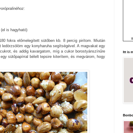
orópralinéhoz:
 (el is hagyható)
W
0 fokra előmelegített sütőben kb. 8 percig pirítom. Miután
át ledörzsölöm egy konyharuha segítségével. A magvakat egy
cukrot, és addig kavargatom, míg a cukor borostyánszínűre
Itt is
egy sütőpapírral bélelt tepsire kiterítem, és megvárom, hogy
Bonbo