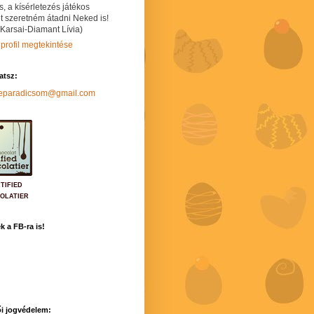
s, a kísérletezés játékos
t szeretném átadni Neked is!
 Karsai-Diamant Lívia)
 profil megtekintése
hatsz:
neparadicsom@gmail.com
TIFIED
OLATIER
k a FB-ra is!
i jogvédelem: