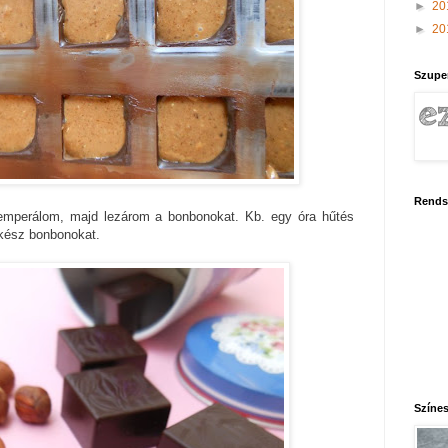
►
20
►
20
Szupe
Rends
temperálom, majd lezárom a bonbonokat. Kb. egy óra hűtés
 kész bonbonokat.
Színes