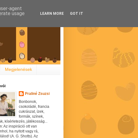
 user-agent
nerate usage
LEARN MORE
GOT IT
Megjelenések
ról
Praliné Zsuzsi
Bonbonok,
csokoládé, francia
cukrászat, ízek,
formák, színek,
ák, kísérletezés, játékosság...
: Az inspiráció ott van
hol, ha nyitott vagy rá,
álod! (A. G. Shotts). Az