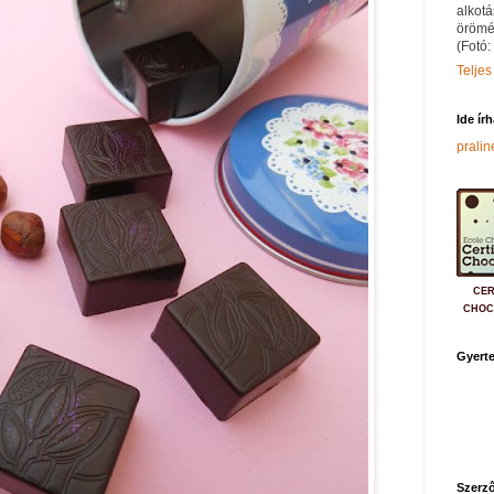
alkotá
örömé
(Fotó:
Teljes
Ide ír
prali
CER
CHOC
Gyerte
Szerző