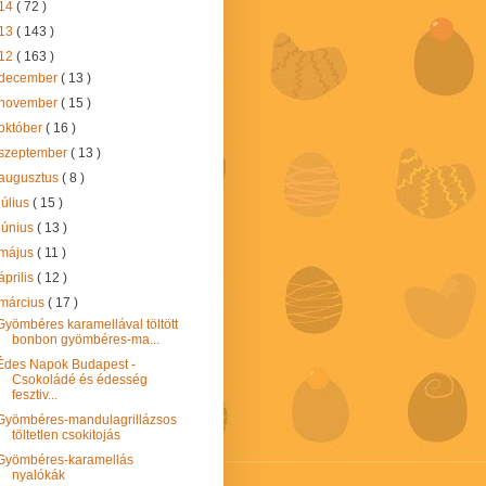
14
( 72 )
13
( 143 )
12
( 163 )
december
( 13 )
november
( 15 )
október
( 16 )
szeptember
( 13 )
augusztus
( 8 )
július
( 15 )
június
( 13 )
május
( 11 )
április
( 12 )
március
( 17 )
Gyömbéres karamellával töltött
bonbon gyömbéres-ma...
Édes Napok Budapest -
Csokoládé és édesség
fesztiv...
Gyömbéres-mandulagrillázsos
töltetlen csokitojás
Gyömbéres-karamellás
nyalókák