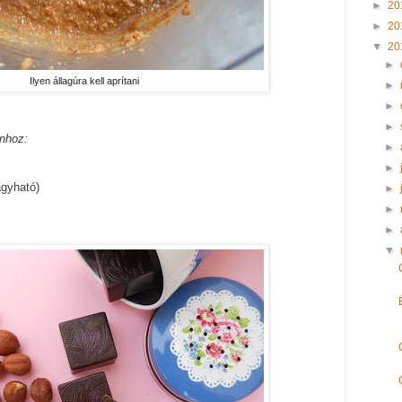
►
20
►
20
▼
20
►
Ilyen állagúra kell aprítani
►
►
►
nhoz:
►
►
agyható)
►
►
►
▼