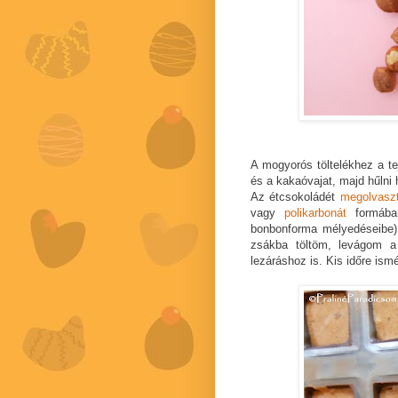
A mogyorós töltelékhez a t
és a kakaóvajat, majd hűlni
Az étcsokoládét
megolvasz
vagy
polikarbonát
formában
bonbonforma mélyedéseibe)
zsákba töltöm, levágom a
lezáráshoz is. Kis időre ism