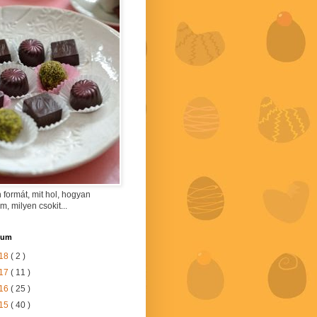
 formát, mit hol, hogyan
am, milyen csokit...
vum
18
( 2 )
17
( 11 )
16
( 25 )
15
( 40 )