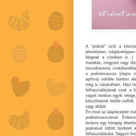
A "praliné" szót a köznyel
jelentésben, tulajdonképpe
blognak a címében is :) E
mandula, mogyoró vagy dió é
összekeverve, csokiburokba
a pralinémassza (olajos 
aprítva) sokféle bonbon al
meg is vásárolható. Házi h
felhasználásának csak a fa
vágott bonbon egyik rétege
készíthetünk belőle trüffel
vagy dióból.
Én most az alapreceptet mut
pralinémasszámat. Érdeme
lezárva egy hónapig eltarth
pralinéval töltött bonbon
felhasználására. Nagyon fin