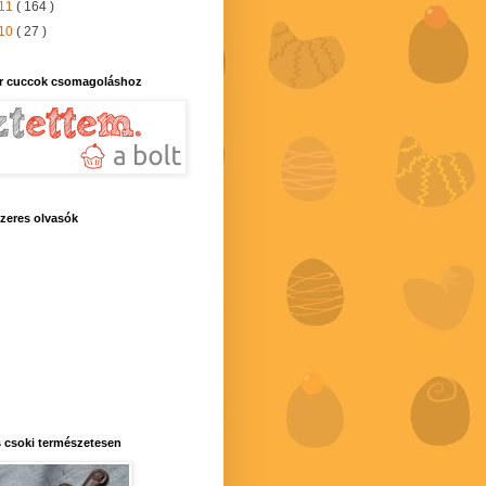
11
( 164 )
10
( 27 )
r cuccok csomagoláshoz
zeres olvasók
 csoki természetesen