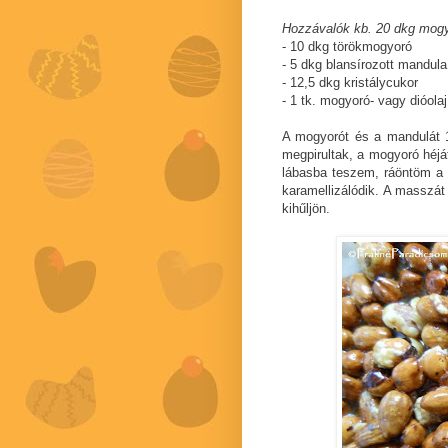
Hozzávalók kb. 20 dkg mogy
- 10 dkg törökmogyoró
- 5 dkg blansírozott mandula
- 12,5 dkg kristálycukor
- 1 tk. mogyoró- vagy dióolaj
A mogyorót és a mandulát 18
megpirultak, a mogyoró héj
lábasba teszem, ráöntöm a 
karamellizálódik. A masszát 
kihűljön.