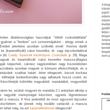
A blo
írások
jogról
értel
máshol
kivéte
gyűjtő
teljes 
blogom
vben általánosságban használjuk "töltött csokoládéfalat"
Amenn
n gyakran a "bonbon" szó szinonimájaként - ahogy ennek a
tüntet
redeti jelentése azonban szűkebb ennél: finomra darált
termé
s (karamellizált) cukor keveréke, ét- vagy tejcsokoládéval
forga
n (ld.
Coady:
Ínyencek kézikönyve. Csokoládé.
p. 29). Maga
nem j
magvak és karamellizált cukor keveréke massza-állagúra
apját képezheti, cukrász nagykerekben nagy kiszerelésben
asználatra azonban magunk is könnyen elkészíthetjük, és a
ntáziánk szabhat határt: lehet rétegezett, kézzel kockára
, tölthetjük bonbonformába vagy adhatunk hozzá csokit, és
t. Készíthetjük különféle magvakból: mandulából, mogyoróból
atom be, ezúttal mogyoró és mandula 2:1 arányban alkotja a
Fotói
s nagyobb mennyiséget készíteni, ugyanis légmentesen
ató a massza. A friss pralinéből én most egyszerű tejcsokis
ww
t készítettem, de jönnek még további variációk a massza
om lehet még, ha ezt
karamellkrémmel
rétegezzük!