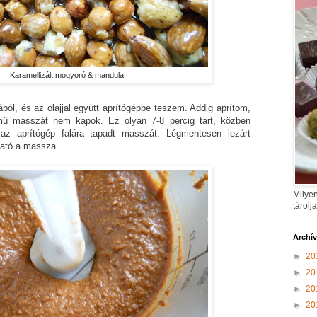
Karamellizált mogyoró & mandula
ból, és az olajjal együtt aprítógépbe teszem. Addig aprítom,
mű masszát nem kapok. Ez olyan 7-8 percig tart, közben
 az aprítógép falára tapadt masszát. Légmentesen lezárt
ható a massza.
Milyen
tárolj
Archí
►
20
►
20
►
20
►
20