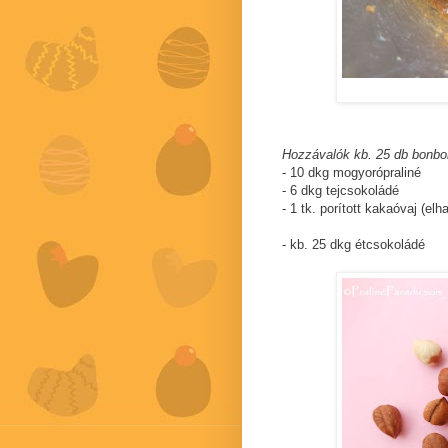
Hozzávalók kb. 25 db bonbo
- 10 dkg mogyorópraliné
- 6 dkg tejcsokoládé
- 1 tk. porított kakaóvaj (elh
- kb. 25 dkg étcsokoládé