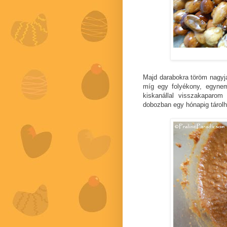
Majd darabokra töröm nagyjá
míg egy folyékony, egyne
kiskanállal visszakaparom
dobozban egy hónapig tárol