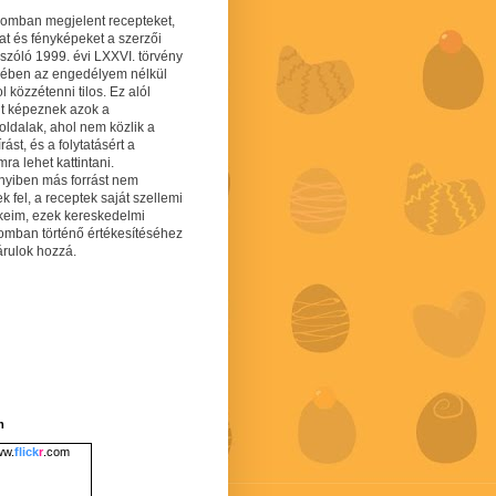
gomban megjelent recepteket,
at és fényképeket a szerzői
 szóló 1999. évi LXXVI. törvény
mében az engedélyem nélkül
 közzétenni tilos. Ez alól
lt képeznek azok a
oldalak, ahol nem közlik a
írást, és a folytatásért a
ra lehet kattintani.
yiben más forrást nem
ek fel, a receptek saját szellemi
keim, ezek kereskedelmi
lomban történő értékesítéséhez
árulok hozzá.
m
w.
flick
r
.com