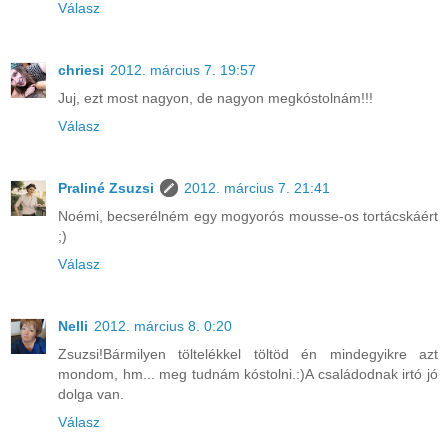
Válasz
chriesi
2012. március 7. 19:57
Juj, ezt most nagyon, de nagyon megkóstolnám!!!
Válasz
Praliné Zsuzsi
2012. március 7. 21:41
Noémi, becserélném egy mogyorós mousse-os tortácskáért
;)
Válasz
Nelli
2012. március 8. 0:20
Zsuzsi!Bármilyen töltelékkel töltöd én mindegyikre azt
mondom, hm... meg tudnám kóstolni.:)A családodnak irtó jó
dolga van.
Válasz