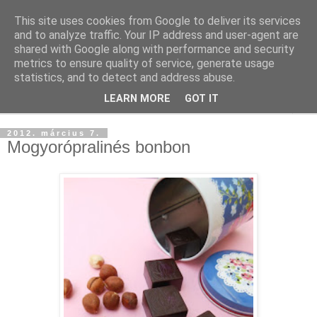
This site uses cookies from Google to deliver its services
and to analyze traffic. Your IP address and user-agent are
shared with Google along with performance and security
metrics to ensure quality of service, generate usage
statistics, and to detect and address abuse.
LEARN MORE
GOT IT
▼
2012. március 7.
Mogyorópralinés bonbon