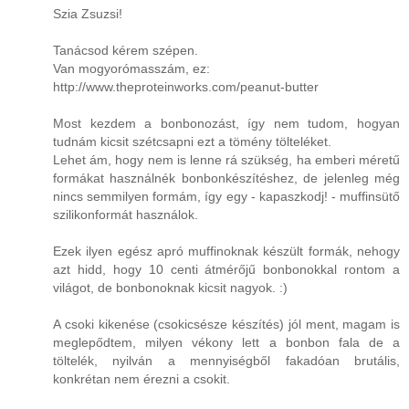
Szia Zsuzsi!
Tanácsod kérem szépen.
Van mogyorómasszám, ez:
http://www.theproteinworks.com/peanut-butter
Most kezdem a bonbonozást, így nem tudom, hogyan
tudnám kicsit szétcsapni ezt a tömény tölteléket.
Lehet ám, hogy nem is lenne rá szükség, ha emberi méretű
formákat használnék bonbonkészítéshez, de jelenleg még
nincs semmilyen formám, így egy - kapaszkodj! - muffinsütő
szilikonformát használok.
Ezek ilyen egész apró muffinoknak készült formák, nehogy
azt hidd, hogy 10 centi átmérőjű bonbonokkal rontom a
világot, de bonbonoknak kicsit nagyok. :)
A csoki kikenése (csokicsésze készítés) jól ment, magam is
meglepődtem, milyen vékony lett a bonbon fala de a
töltelék, nyilván a mennyiségből fakadóan brutális,
konkrétan nem érezni a csokit.