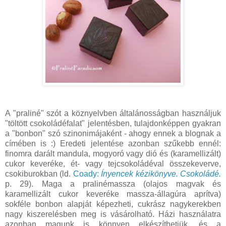
A "praliné" szót a köznyelvben általánosságban használjuk
"töltött csokoládéfalat" jelentésben, tulajdonképpen gyakran
a "bonbon" szó szinonimájaként - ahogy ennek a blognak a
címében is :) Eredeti jelentése azonban szűkebb ennél:
finomra darált mandula, mogyoró vagy dió és (karamellizált)
cukor keveréke, ét- vagy tejcsokoládéval összekeverve,
csokiburokban (ld.
Coady:
Ínyencek kézikönyve. Csokoládé.
p. 29). Maga a pralinémassza (olajos magvak és
karamellizált cukor keveréke massza-állagúra aprítva)
sokféle bonbon alapját képezheti, cukrász nagykerekben
nagy kiszerelésben meg is vásárolható. Házi használatra
azonban magunk is könnyen elkészíthetjük, és a