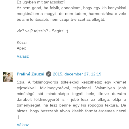
Ez ügyben mit tanácsolsz?
Az sem gond, ha folyik, gondoltam, hogy egy kis konyakkal
megkínálom a mogyit, de nem tudom, harmonizálna-e vele
és ami fontosabb, nem csapná-e szét az állagát.
víz? vaj? tejszín? - Segíts! :)
Köszi
Apex
Válasz
Praliné Zsuzsi
2015. december 27. 12:19
Szia! A földimogyorós töltelékből készíthetsz egy krémet
tejcsokival, földimogyoróval, tejszínnel. Valamilyen jobb
minőségű sót mindenképp tegyél bele, illetve durvára
darabolt földimogyorót is - jobb lesz az állaga, oldja a
töménységet, ha lesz benne egy kis ropogós textúra. De
biztos, hogy hosszabb távon kisebb formát érdemes nézni
:)
Válasz