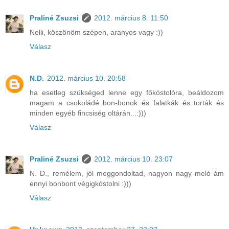
Praliné Zsuzsi
2012. március 8. 11:50
Nelli, köszönöm szépen, aranyos vagy :))
Válasz
N.D.
2012. március 10. 20:58
ha esetleg szükséged lenne egy főkóstolóra, beáldozom
magam a csokoládé bon-bonok és falatkák és torták és
minden egyéb fincsiség oltárán...:)))
Válasz
Praliné Zsuzsi
2012. március 10. 23:07
N. D., remélem, jól meggondoltad, nagyon nagy meló ám
ennyi bonbont végigkóstolni :)))
Válasz