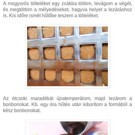
A mogyorós tölteléket egy zsákba töltöm, levágom a végét,
és megtöltöm a mélyedéseket, hagyva helyet a lezáráshoz
is. Kis időre ismét hűtőbe teszem a tölteléket.
Az étcsoki maradékát újratemperálom, majd lezárom a
bonbonokat. Kb. egy óra hűtés után kiborítom a formából a
kész bonbonokat.