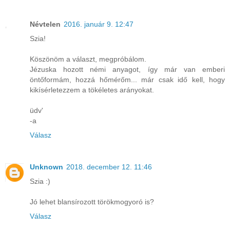
Névtelen
2016. január 9. 12:47
Szia!
Köszönöm a választ, megpróbálom.
Jézuska hozott némi anyagot, így már van emberi
öntőformám, hozzá hőmérőm... már csak idő kell, hogy
kikísérletezzem a tökéletes arányokat.
üdv'
-a
Válasz
Unknown
2018. december 12. 11:46
Szia :)
Jó lehet blansírozott törökmogyoró is?
Válasz