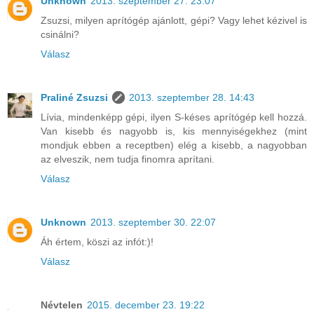
Unknown
2013. szeptember 27. 23:07
Zsuzsi, milyen aprítógép ajánlott, gépi? Vagy lehet kézivel is
csinálni?
Válasz
Praliné Zsuzsi
2013. szeptember 28. 14:43
Lívia, mindenképp gépi, ilyen S-késes aprítógép kell hozzá.
Van kisebb és nagyobb is, kis mennyiségekhez (mint
mondjuk ebben a receptben) elég a kisebb, a nagyobban
az elveszik, nem tudja finomra aprítani.
Válasz
Unknown
2013. szeptember 30. 22:07
Áh értem, köszi az infót:)!
Válasz
Névtelen
2015. december 23. 19:22