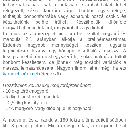
felhasználásának csak a fantáziánk szabhat határt: lehet
rétegezett, kézzel kockára vágott bonbon egyik rétege,
tölthetjük bonbonformába vagy adhatunk hozzá csokit, és
készíthetünk belőle trüffelt. Készíthetjük különféle
magvakból: mandulából, mogyoróból vagy dióból.
Én most az alapreceptet mutatom be, ezúttal mogyoró és
mandula 2:1 arányban alkotja a pralinémasszámat.
Érdemes nagyobb mennyiséget készíteni, ugyanis
légmentesen lezárva egy hónapig eltartható a massza. A
friss pralinéből én most egyszerű tejcsokis pralinéval töltött
bonbont készítettem, de jönnek még további variációk a
massza felhasználására. Nagyon finom lehet még, ha ezt
karamellkrémmel
rétegezzük!
Hozzávalók kb. 20 dkg mogyorópralinéhoz:
- 10 dkg törökmogyoró
- 5 dkg blansírozott mandula
- 12,5 dkg kristálycukor
- 1 tk. mogyoró- vagy dióolaj (el is hagyható)
A mogyorót és a mandulát 180 fokra előmelegített sütőben
kb. 8 percig pirítom. Miután megpirultak, a mogyoró héját