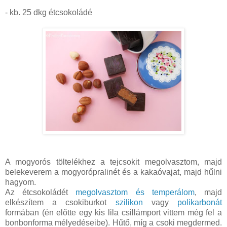
- kb. 25 dkg étcsokoládé
A mogyorós töltelékhez a tejcsokit megolvasztom, majd
belekeverem a mogyorópralinét és a kakaóvajat, majd hűlni
hagyom.
Az étcsokoládét
megolvasztom és temperálom
, majd
elkészítem a csokiburkot
szilikon
vagy
polikarbonát
formában (én előtte egy kis lila csillámport vittem még fel a
bonbonforma mélyedéseibe). Hűtő, míg a csoki megdermed.