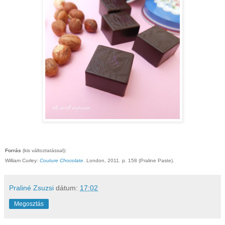
Forrás
(kis változtatással)
:
William Curley:
Couture Chocolate
. London, 2011. p. 158 (Praline Paste).
Praliné Zsuzsi
dátum:
17:02
Megosztás