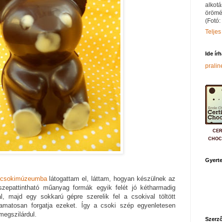
alkotá
örömé
(Fotó:
Teljes
Ide ír
prali
CER
CHOC
Gyerte
i csokimúzeumba
látogattam el, láttam, hogyan készülnek az
szepattintható műanyag formák egyik felét jó kétharmadig
al, majd egy sokkarú gépre szerelik fel a csokival töltött
yamatosan forgatja ezeket. Így a csoki szép egyenletesen
megszilárdul.
Szerző