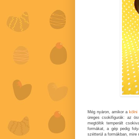
Még nyáron, amikor a
köln
üreges csokifigurák: az ös
megtöltik temperált csokiv
formákat, a gép pedig fol
szétterül a formákban, mire 