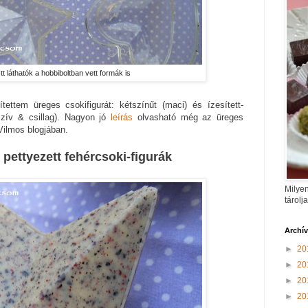
Itt láthatók a hobbiboltban vett formák is
tettem üreges csokifigurát: kétszínűt (maci) és ízesített-
(szív & csillag). Nagyon jó
leírás
olvasható még az üreges
Vilmos blogjában.
l pettyezett fehércsoki-figurák
Milyen
tárolj
Archí
►
20
►
20
►
20
►
20