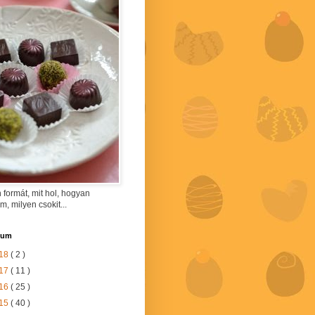
 formát, mit hol, hogyan
am, milyen csokit...
vum
18
( 2 )
17
( 11 )
16
( 25 )
15
( 40 )