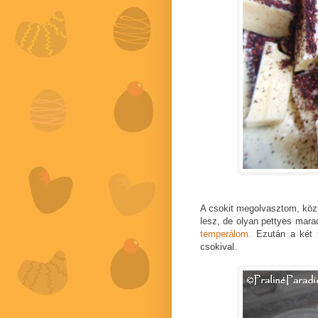
A csokit megolvasztom, közben
lesz, de olyan pettyes maradt
temperálom.
Ezután a két f
csokival.