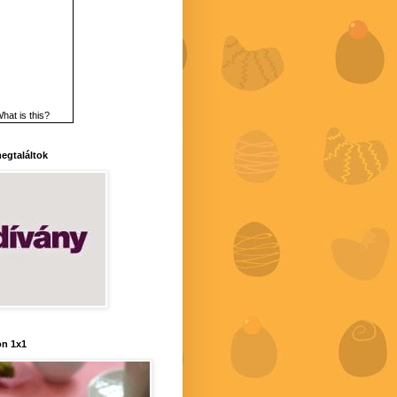
hat is this?
 megtaláltok
n 1x1