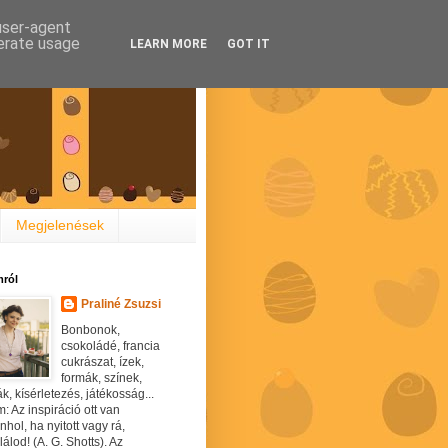
 user-agent
nerate usage
LEARN MORE
GOT IT
Megjelenések
ról
Praliné Zsuzsi
Bonbonok,
csokoládé, francia
cukrászat, ízek,
formák, színek,
ák, kísérletezés, játékosság...
: Az inspiráció ott van
hol, ha nyitott vagy rá,
álod! (A. G. Shotts). Az