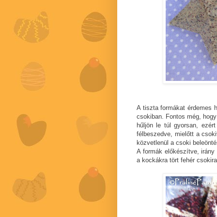
A tiszta formákat érdemes ha
csokiban. Fontos még, hogy a
hűljön le túl gyorsan, ezé
félbeszedve, mielőtt a csoki
közvetlenül a csoki beleönté
A formák előkészítve, irány 
a kockákra tört fehér csokira