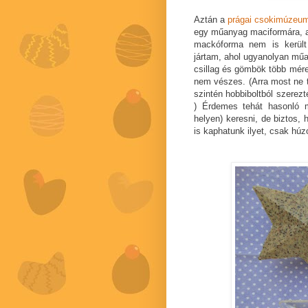
Aztán a
prágai csokimúzeu
egy műanyag maciformára, am
mackóforma nem is került
jártam, ahol ugyanolyan műan
csillag és gömbök több méret
nem vészes. (Arra most ne t
szintén hobbiboltból szerez
) Érdemes tehát hasonló 
helyen) keresni, de biztos,
is kaphatunk ilyet, csak húz