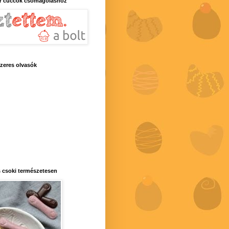
r cuccok csomagoláshoz
zeres olvasók
 csoki természetesen