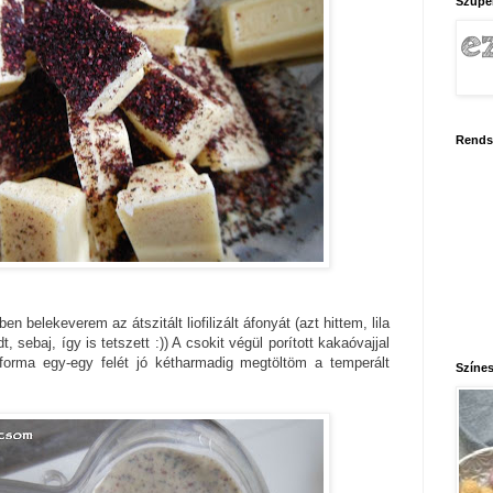
Szupe
Rends
 belekeverem az átszitált liofilizált áfonyát (azt hittem, lila
, sebaj, így is tetszett :)) A csokit végül porított kakaóvajjal
orma egy-egy felét jó kétharmadig megtöltöm a temperált
Színes