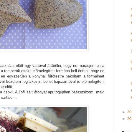
sználat előtt egy vattával áttörölni, hogy ne maradjon folt a
 temperált csokit előmelegített formába kell önteni, hogy ne
rt én egyszerűen a konyhai fűtőtestre pakoltam a formáimat
val kezdtem foglalkozni. Lehet hajszárítóval is előmelegíteni
se előtt.
a csoki. A liofilizált áfonyát aprítógépben összezúzom, majd
 szitálom.
►
20
►
20