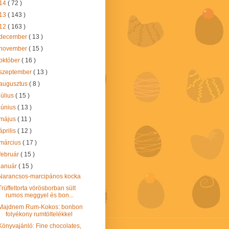
14
( 72 )
13
( 143 )
12
( 163 )
december
( 13 )
november
( 15 )
október
( 16 )
szeptember
( 13 )
augusztus
( 8 )
július
( 15 )
június
( 13 )
május
( 11 )
április
( 12 )
március
( 17 )
február
( 15 )
január
( 15 )
Narancsos-marcipános kocka
Trüffeltorta vörösborban sült
rumos meggyel és bon...
Majdnem Rum-Kokos: bonbon
folyékony rumtöltelékkel
Könyvajánló: Fine chocolates,