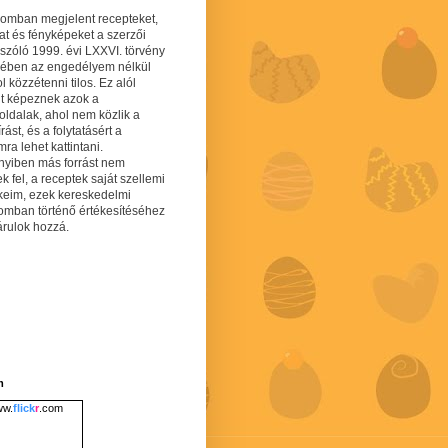
gomban megjelent recepteket,
at és fényképeket a szerzői
 szóló 1999. évi LXXVI. törvény
mében az engedélyem nélkül
 közzétenni tilos. Ez alól
lt képeznek azok a
oldalak, ahol nem közlik a
írást, és a folytatásért a
ra lehet kattintani.
yiben más forrást nem
ek fel, a receptek saját szellemi
keim, ezek kereskedelmi
lomban történő értékesítéséhez
árulok hozzá.
m
w.
flick
r
.com