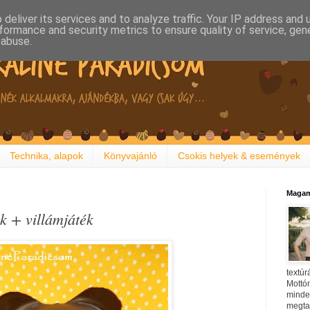
deliver its services and to analyze traffic. Your IP address and
formance and security metrics to ensure quality of service, ge
 abuse.
Technika, alapok
Könyvajánló
Csokis helyek & események
Magam
k + villámjáték
textúr
Mottóm
minden
megtal