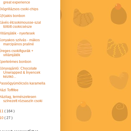
great experience
Diógrillázsos csoki-chips
K(h)akis bonbon
Kávés étcsokimousse-szal
töltött csokicsésze
Villámjáték - nyertesek
Konyakos szilvás - mákos
marcipános praliné
Üreges csokifigurák +
villámjáték
Eperkrémes bonbon
Könyvajánló: Chocolate
Unwrapped & Ínyencek
kézikö...
Passiógyümölcsös karamella
Házi Toffifee
Házilag, természetesen
színezett rózsaszín csoki
11
( 164 )
10
( 27 )