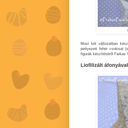
Most két változatban készí
pettyezett fehér csokisat 
figurák készítéséről Farkas 
Liofilizált áfonyáva