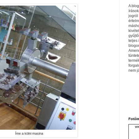
A blo
írások
jogról
értel
máshol
kivéte
gyűjtő
teljes 
blogom
Amenn
tüntet
termé
forga
nem j
Fotói
ww
Íme a kölni masina