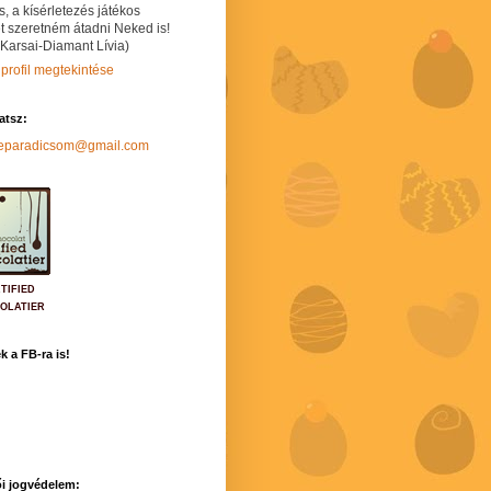
s, a kísérletezés játékos
t szeretném átadni Neked is!
 Karsai-Diamant Lívia)
 profil megtekintése
hatsz:
neparadicsom@gmail.com
TIFIED
OLATIER
k a FB-ra is!
i jogvédelem: