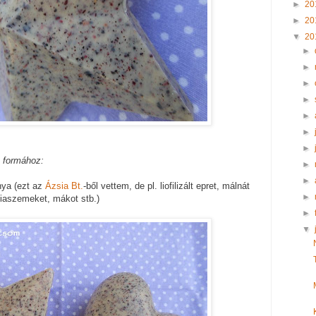
►
20
►
20
▼
20
►
►
►
►
►
►
►
s formához:
►
►
onya (ezt az
Ázsia Bt.
-ből vettem, de pl. liofilizált epret, málnát
►
liaszemeket, mákot stb.)
►
▼