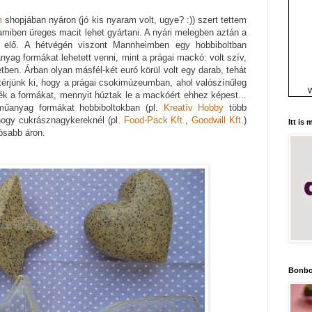
m
shopjában nyáron (jó kis nyaram volt, ugye? :)) szert tettem
iben üreges macit lehet gyártani. A nyári melegben aztán a
 elő. A hétvégén viszont Mannheimben egy hobbiboltban
yag formákat lehetett venni, mint a prágai mackó: volt szív,
ben. Árban olyan másfél-két euró körül volt egy darab, tehát
érjünk ki, hogy a prágai csokimúzeumban, ahol valószínűleg
W
ték a formákat, mennyit húztak le a mackóért ehhez képest...
műanyag formákat hobbiboltokban (pl.
Kreatív Hobby
több
 hogy cukrásznagykereknél (pl.
Food-Pack Kft.
,
Goodwill Kft.
)
Itt is
ósabb áron.
Bonbo