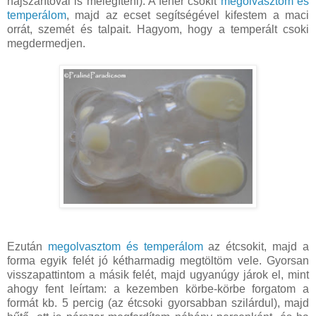
hajszárítóval is melegíteni). A fehér csokit
megolvasztom és
temperálom
, majd az ecset segítségével kifestem a maci
orrát, szemét és talpait. Hagyom, hogy a temperált csoki
megdermedjen.
Ezután
megolvasztom és temperálom
az étcsokit, majd a
forma egyik felét jó kétharmadig megtöltöm vele. Gyorsan
visszapattintom a másik felét, majd ugyanúgy járok el, mint
ahogy fent leírtam: a kezemben körbe-körbe forgatom a
formát kb. 5 percig (az étcsoki gyorsabban szilárdul), majd