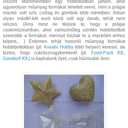
viszont Mannheimben egy hobbiboltban jártam, ahol
ugyanolyan műanyag formákat lehetett venni, mint a prágai
mackó: volt szív, csillag és gömbök több méretben. Árban
olyan másfél-két euró körül volt egy darab, tehát nem
vészes. (Arra most ne térjünk ki, hogy a prágai
csokimúzeumban, ahol valószínűleg szintén hobbiboltból
szerezték a formákat, mennyit húztak le a mackóért ehhez
képest... ) Érdemes tehát hasonló műanyag formákat
hobbiboltokban (pl.
Kreatív Hobby
több helyen) keresni, de
biztos, hogy cukrásznagykereknél (pl.
Food-Pack Kft.
,
Goodwill Kft.
) is kaphatunk ilyet, csak húzósabb áron.