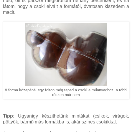
hűtő, ott is párszor megfordítom néhány percenként, és ha
látom, hogy a csoki elvált a formától, óvatosan kiszedem a
macit.
A forma közepénél egy folton még tapad a csoki a műanyaghoz, a többi
részen már nem
Tipp:
Ugyanígy készíthetünk mintákat (csíkok, virágok,
pöttyök, bármi) más formákba is, akár színes csokikkal.