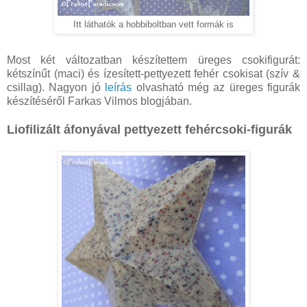
Itt láthatók a hobbiboltban vett formák is
Most két változatban készítettem üreges csokifigurát:
kétszínűt (maci) és ízesített-pettyezett fehér csokisat (szív &
csillag). Nagyon jó
leírás
olvasható még az üreges figurák
készítéséről Farkas Vilmos blogjában.
Liofilizált áfonyával pettyezett fehércsoki-figurák