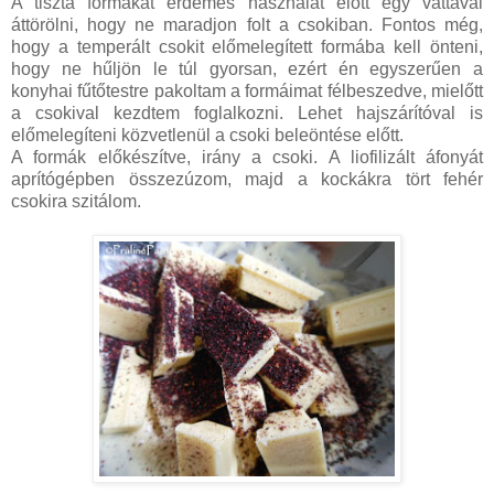
A tiszta formákat érdemes használat előtt egy vattával
áttörölni, hogy ne maradjon folt a csokiban. Fontos még,
hogy a temperált csokit előmelegített formába kell önteni,
hogy ne hűljön le túl gyorsan, ezért én egyszerűen a
konyhai fűtőtestre pakoltam a formáimat félbeszedve, mielőtt
a csokival kezdtem foglalkozni. Lehet hajszárítóval is
előmelegíteni közvetlenül a csoki beleöntése előtt.
A formák előkészítve, irány a csoki. A liofilizált áfonyát
aprítógépben összezúzom, majd a kockákra tört fehér
csokira szitálom.