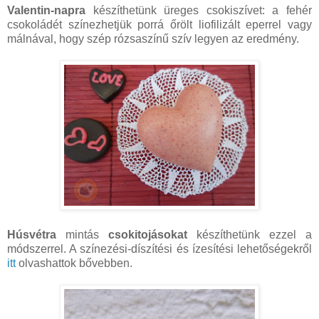
Valentin-napra
készíthetünk üreges csokiszívet: a fehér
csokoládét színezhetjük porrá őrölt liofilizált eperrel vagy
málnával, hogy szép rózsaszínű szív legyen az eredmény.
Húsvétra
mintás
csokitojásokat
készíthetünk ezzel a
módszerrel. A színezési-díszítési és ízesítési lehetőségekről
itt
olvashattok bővebben.