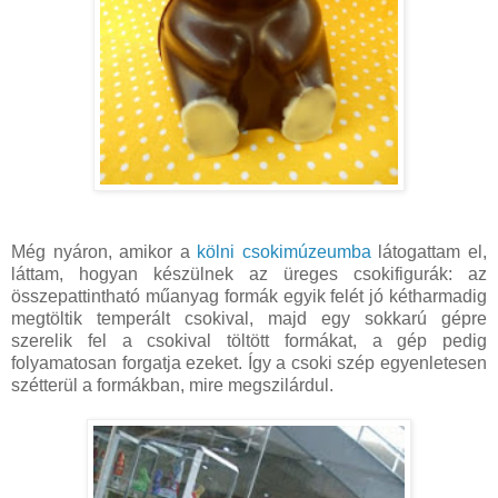
Még nyáron, amikor a
kölni csokimúzeumba
látogattam el,
láttam, hogyan készülnek az üreges csokifigurák: az
összepattintható műanyag formák egyik felét jó kétharmadig
megtöltik temperált csokival, majd egy sokkarú gépre
szerelik fel a csokival töltött formákat, a gép pedig
folyamatosan forgatja ezeket. Így a csoki szép egyenletesen
szétterül a formákban, mire megszilárdul.