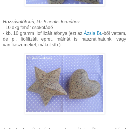
Hozzávalók két, kb. 5 centis formához:
- 10 dkg fehér csokoládé
- kb. 10 gramm liofilizált áfonya (ezt az
Ázsia Bt.
-ből vettem,
de pl. liofilizált epret, málnát is használhatunk, vagy
vaníliaszemeket, mákot stb.)