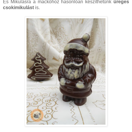
És Mikulásra a mackóhoz hasonlóan készíthetünk
üreges
csokimikulást
is.