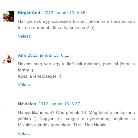
BirgánAndi
2012. január 13. 5:56
Ha nyernék egy szívecske formát, akkor erre használnám
fel a lio epremet. Jön a Valentin nap! :))
Válasz
Ami
2012. január 13. 6:11
Nekem meg van egy ki liofilizált málnám, pont jól jönne a
forma :)
Köszi a lehetőséget !!!
Válasz
Névtelen
2012. január 13. 6:37
Hanyadika is van? Óóó péntek 13. Még lehet jelentkezni a
játékra :) Nagyon jól hangzik a nyeremény, segítene a
Mikulás-ajándék gondokon. :D is...Üdv Hantia
Válasz