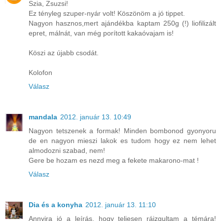
Szia, Zsuzsi!
Ez tényleg szuper-nyár volt! Köszönöm a jó tippet.
Nagyon hasznos,mert ajándékba kaptam 250g (!) liofilizált
epret, málnát, van még porított kakaóvajam is!
Köszi az újabb csodát.
Kolofon
Válasz
mandala
2012. január 13. 10:49
Nagyon tetszenek a formak! Minden bombonod gyonyoru
de en nagyon mieszi lakok es tudom hogy ez nem lehet
almodozni szabad, nem!
Gere be hozam es nezd meg a fekete makarono-mat !
Válasz
Dia és a konyha
2012. január 13. 11:10
Annyira jó a leírás, hogy teljesen ráizgultam a témára!