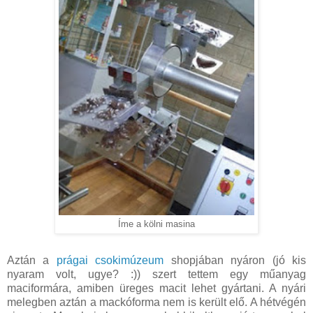
Íme a kölni masina
Aztán a
prágai csokimúzeum
shopjában nyáron (jó kis
nyaram volt, ugye? :)) szert tettem egy műanyag
maciformára, amiben üreges macit lehet gyártani. A nyári
melegben aztán a mackóforma nem is került elő. A hétvégén