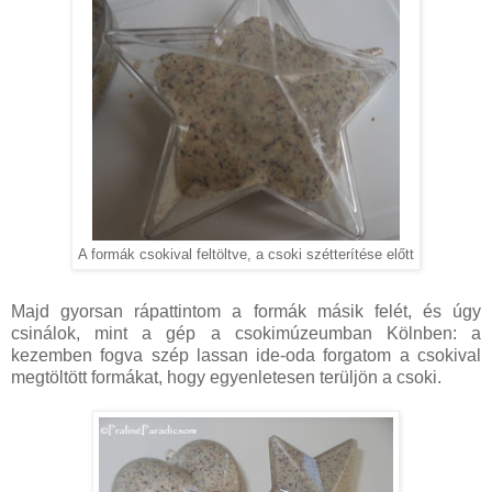
A formák csokival feltöltve, a csoki szétterítése előtt
Majd gyorsan rápattintom a formák másik felét, és úgy
csinálok, mint a gép a csokimúzeumban Kölnben: a
kezemben fogva szép lassan ide-oda forgatom a csokival
megtöltött formákat, hogy egyenletesen terüljön a csoki.