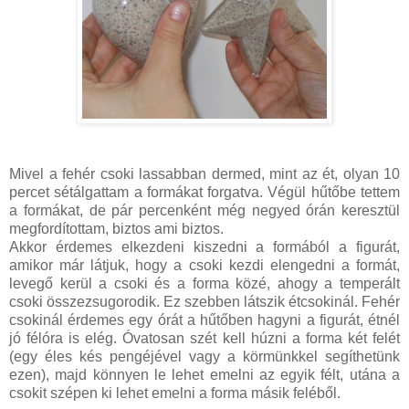
Mivel a fehér csoki lassabban dermed, mint az ét, olyan 10
percet sétálgattam a formákat forgatva. Végül hűtőbe tettem
a formákat, de pár percenként még negyed órán keresztül
megfordítottam, biztos ami biztos.
Akkor érdemes elkezdeni kiszedni a formából a figurát,
amikor már látjuk, hogy a csoki kezdi elengedni a formát,
levegő kerül a csoki és a forma közé, ahogy a temperált
csoki összezsugorodik. Ez szebben látszik étcsokinál. Fehér
csokinál érdemes egy órát a hűtőben hagyni a figurát, étnél
jó félóra is elég. Óvatosan szét kell húzni a forma két felét
(egy éles kés pengéjével vagy a körmünkkel segíthetünk
ezen), majd könnyen le lehet emelni az egyik félt, utána a
csokit szépen ki lehet emelni a forma másik feléből.