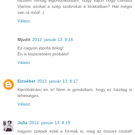
néztem mindig elgondolkodtam, hogy vajon hogy csinálta
Vianne azokat a szép szobrokat a kirakatban? Hát mégis
van rá mód! :)
Válasz
Mjudit
2012. január 13. 8:16
Ez nagyon jópofa dolog!
Én is kiszeretném próbálni!
Válasz
Erzsébet
2012. január 13. 8:17
Kipróbálnám én is! Nem is gondoltam, hogy ez házilag is
lehetséges.
Válasz
Julia
2012. január 13. 8:19
nagyon szépek ezek a formák is, meg az összes csokid!