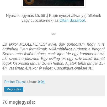
Nyuszik egymás között :) Papír nyuszi-állvány (trüffelnek
vagy cupcake-nek) az
Oltári Bazárból
.
***
És akkor MEGLEPETÉS! Mivel úgy gondoltam, hogy Ti is
örülnétek ilyen formáknak,
villámjátékot
hirdetek a blogon!
Semmi más feltétel nincs, csak írjon ide egy kommentet az,
aki szeretne játszani! Egy csillag és egy szív alakú formát
fogok kisorsolni január 16-án hétfőn. A játék tehát január 15-
én, vasárnap éjfélkor ér véget. Csokifigura-öntésre fel!
Praliné Zsuzsi
dátum:
0:04
Megosztás
70 megjegyzés: