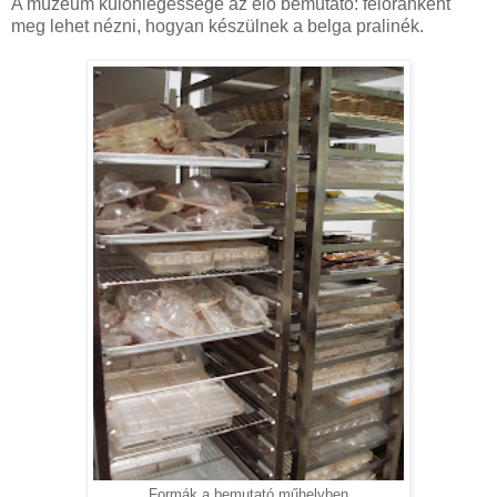
A múzeum különlegessége az élő bemutató: félóránként
meg lehet nézni, hogyan készülnek a belga pralinék.
Formák a bemutató műhelyben