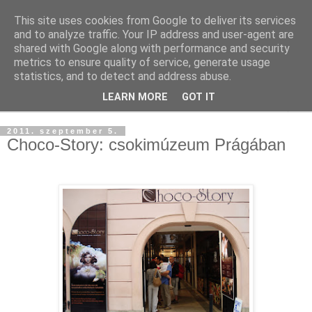
This site uses cookies from Google to deliver its services
and to analyze traffic. Your IP address and user-agent are
shared with Google along with performance and security
metrics to ensure quality of service, generate usage
statistics, and to detect and address abuse.
LEARN MORE
GOT IT
▼
2011. szeptember 5.
Choco-Story: csokimúzeum Prágában