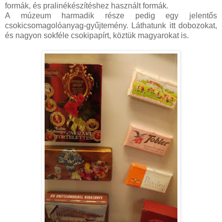
formák, és pralinékészítéshez használt formák.
A múzeum harmadik része pedig egy jelentős
csokicsomagolóanyag-gyűjtemény. Láthatunk itt dobozokat,
és nagyon sokféle csokipapírt, köztük magyarokat is.