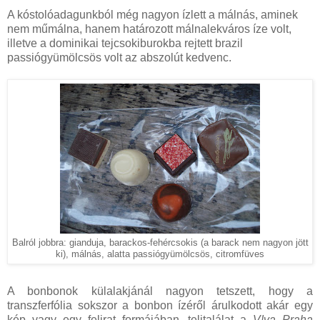
A kóstolóadagunkból még nagyon ízlett a málnás, aminek
nem műmálna, hanem határozott málnalekváros íze volt,
illetve a dominikai tejcsokiburokba rejtett brazil
passiógyümölcsös volt az abszolút kedvenc.
Balról jobbra: gianduja, barackos-fehércsokis (a barack nem nagyon jött
ki), málnás, alatta passiógyümölcsös, citromfüves
A bonbonok külalakjánál nagyon tetszett, hogy a
transzferfólia sokszor a bonbon ízéről árulkodott akár egy
kép vagy egy felirat formájában, telitalálat a
V!va Praha