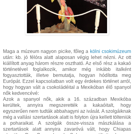
Maga a múzeum nagyon picike, főleg a
kölni csokimúzeum
után: kb. jó félóra alatt alaposan végig lehet nézni. Az ott
kiállított anyag három részre osztható. Az első rész a kakaó
történetével foglalkozik, amikor még inkább italként
fogyasztották, illetve bemutatja, hogyan hódította meg
Európát. Ezzel kapcsolatban volt egy érdekes történet arról,
hogy hogyan vált a csokoládéital a Mexikóban élő spanyol
nők kedvencévé:
Azok a spanyol nők, akik a 16. században Mexikóba
kerültek, annyira megszerették a kakaóitalt, hogy
egyszerűen nem tudták abbahagyni az ivását. A szolgáiknak
még a vallási szertartások alatt is folyton újra kellett tölteniük
a poharaikat. A szolgák össze-vissza mászkálása a
szertartások alatt annyira zavaróvá vált, hogy Chiapas