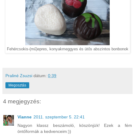
Fehércsokis-(mű)epres, konyakmeggyes és ütős abszintos bonbonok
Praliné Zsuzsi
dátum:
0:39
Megosztás
4 megjegyzés:
Vianne
2011. szeptember 5. 22:41
Nagyon klassz beszámoló, köszönjük! Ezek a fém
öntőformák a kedvenceim:))