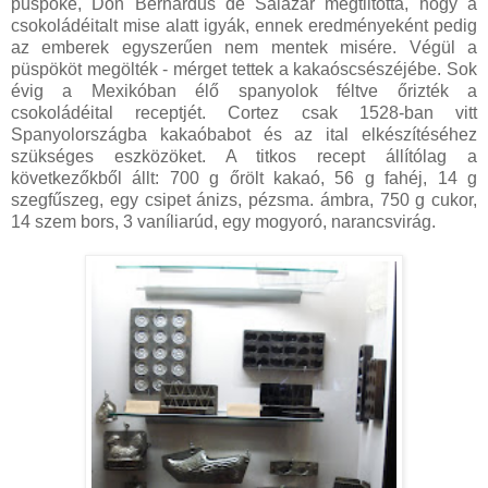
püspöke, Don Bernardus de Salazar megtiltotta, hogy a
csokoládéitalt mise alatt igyák, ennek eredményeként pedig
az emberek egyszerűen nem mentek misére. Végül a
püspököt megölték - mérget tettek a kakaóscsészéjébe. Sok
évig a Mexikóban élő spanyolok féltve őrizték a
csokoládéital receptjét. Cortez csak 1528-ban vitt
Spanyolországba kakaóbabot és az ital elkészítéséhez
szükséges eszközöket. A titkos recept állítólag a
következőkből állt: 700 g őrölt kakaó, 56 g fahéj, 14 g
szegfűszeg, egy csipet ánizs, pézsma. ámbra, 750 g cukor,
14 szem bors, 3 vaníliarúd, egy mogyoró, narancsvirág.