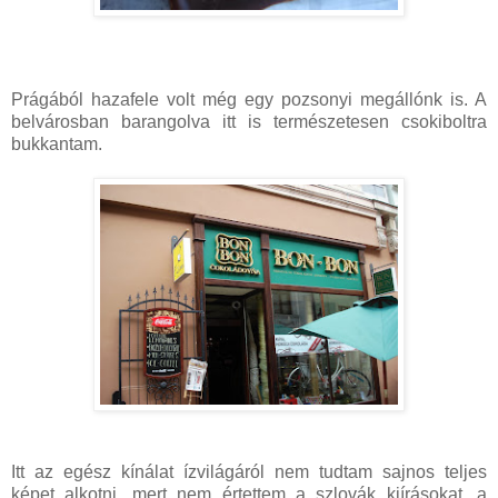
Prágából hazafele volt még egy pozsonyi megállónk is. A
belvárosban barangolva itt is természetesen csokiboltra
bukkantam.
Itt az egész kínálat ízvilágáról nem tudtam sajnos teljes
képet alkotni, mert nem értettem a szlovák kiírásokat, a