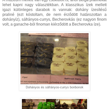
lehet kapni nagy választékban. A klasszikus ízek mellett
igazi különleges darabok is vannak: dohány ízesítésű
praliné (ezt kóstoltam, de nem érződött határozottan a
dohányíz), sáfrányos-currys, Becherovkás (ez nagyon finom
volt, a ganache-ból finoman kiérződött a Becherovka íze).
Dohányos és sáfrányos-currys bonbonok