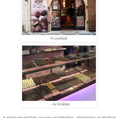
A csokibolt
... és kínálata
A múzeum mellett van egy csokibolt is, ahol belga pralinékat