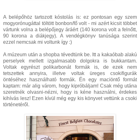
A belépőhöz tartozott kóstolás is: ez pontosan egy szem
mogyorónugáttal töltött bonbon/fő volt - mi azért kicsit többet
vártunk volna a belépőjegy áráért (140 korona volt a felnőtt,
90 korona a diákjegy). A vendégkönyv tanúsága szerint
ezzel nemcsak mi voltunk így :)
A múzeum után a shopba tévedtünk be. Itt a kakaóbab alakú
perselyek mellett izgalmasabb dolgokra is bukkantam.
Voltak egyrészt polikarbonát formák is, de ezek nem
tetszettek annyira, illetve voltak üreges csokifigurák
öntéséhez használható formák. Én egy maciöntő formát
kaptam: már alig várom, hogy kipróbáljam! Csak még utána
szeretnék olvasni-nézni, hogy is kéne használni, érdekes
kihívás lesz! Ezen kívül még egy kis könyvet vettünk a csoki
történetéről.