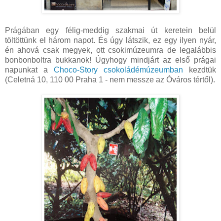
Prágában egy félig-meddig szakmai út keretein belül
töltöttünk el három napot. És úgy látszik, ez egy ilyen nyár,
én ahová csak megyek, ott csokimúzeumra de legalábbis
bonbonboltra bukkanok! Úgyhogy mindjárt az első prágai
napunkat a
Choco-Story csokoládémúzeumban
kezdtük
(Celetná 10, 110 00 Praha 1 - nem messze az Óváros tértől).