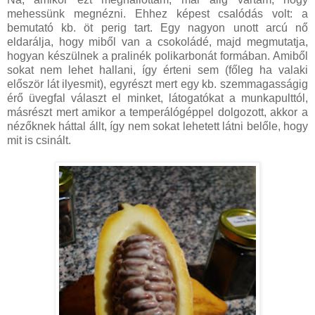
mehessünk megnézni. Ehhez képest csalódás volt: a
bemutató kb. öt perig tart. Egy nagyon unott arcú nő
eldarálja, hogy miből van a csokoládé, majd megmutatja,
hogyan készülnek a pralinék polikarbonát formában. Amiből
sokat nem lehet hallani, így érteni sem (főleg ha valaki
először lát ilyesmit), egyrészt mert egy kb. szemmagasságig
érő üvegfal választ el minket, látogatókat a munkapulttól,
másrészt mert amikor a temperálógéppel dolgozott, akkor a
nézőknek háttal állt, így nem sokat lehetett látni belőle, hogy
mit is csinált.