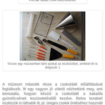
Formák táblás csoki készítéséhez
Vicces egy múzeumban látni azokat az eszközöket, amikkel én is
dolgozok :)
A múzeum második része a csokoládé előállításával
foglalkozik. Itt egy nagyon jó videót nézhettünk meg, ami
bemutatta, hogyan készül a csokoládé a kakaófa
gyümölcsének leszüretelésétől kezdve. Illetve korabeli
eszközök is láthatók itt, pl. üreges csokik öntéséhez használt