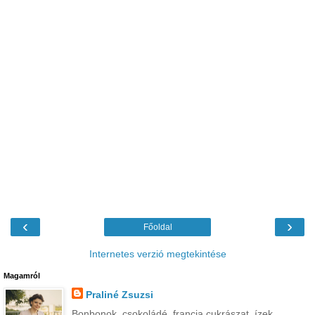
‹
›
Főoldal
Internetes verzió megtekintése
Magamról
Praliné Zsuzsi
Bonbonok, csokoládé, francia cukrászat, ízek,