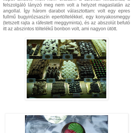
felszolgáló lányzó meg nem volt a helyzet magaslatán az
angollal. Így három darabot választottam: volt egy epres
fullmű bugyirózsaszín epertöltelékkel, egy konyakosmeggy
(tetszett rajta a ráfestett meggyminta), és az abszolút befutó
itt az abszintos töltelékű bonbon volt, ami nagyon ütött.