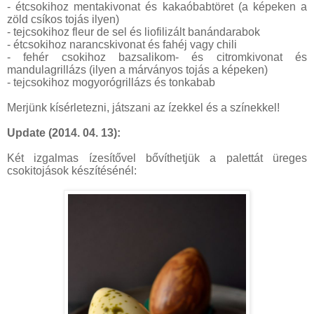
- étcsokihoz mentakivonat és kakaóbabtöret (a képeken a
zöld csíkos tojás ilyen)
- tejcsokihoz fleur de sel és liofilizált banándarabok
- étcsokihoz narancskivonat és fahéj vagy chili
- fehér csokihoz bazsalikom- és citromkivonat és
mandulagrillázs (ilyen a márványos tojás a képeken)
- tejcsokihoz mogyorógrillázs és tonkabab
Merjünk kísérletezni, játszani az ízekkel és a színekkel!
Update (2014. 04. 13):
Két izgalmas ízesítővel bővíthetjük a palettát üreges
csokitojások készítésénél: