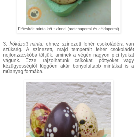
Fröcskölt minta két színnel (matchaporral és céklaporral)
3.
Írókázott minta:
ehhez színezett fehér csokoládéra van
szükség. A színezett, majd temperált fehér csokoládét
nejlonzacskóba töltjük, aminek a végén nagyon pici lyukat
vágunk. Ezzel rajzolhatunk csíkokat, pöttyöket vagy
kézügyességtől függően akár bonyolultabb mintákat is a
műanyag formába.