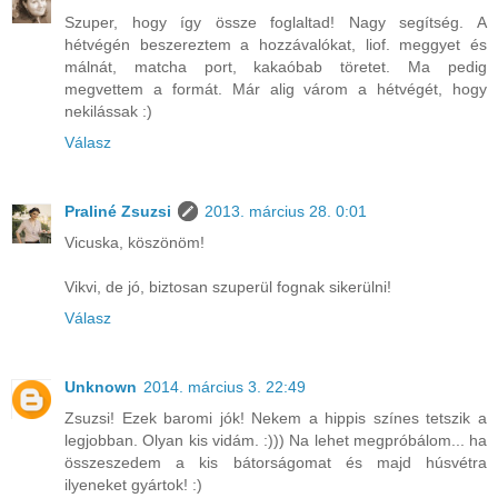
Szuper, hogy így össze foglaltad! Nagy segítség. A
hétvégén beszereztem a hozzávalókat, liof. meggyet és
málnát, matcha port, kakaóbab töretet. Ma pedig
megvettem a formát. Már alig várom a hétvégét, hogy
nekilássak :)
Válasz
Praliné Zsuzsi
2013. március 28. 0:01
Vicuska, köszönöm!
Vikvi, de jó, biztosan szuperül fognak sikerülni!
Válasz
Unknown
2014. március 3. 22:49
Zsuzsi! Ezek baromi jók! Nekem a hippis színes tetszik a
legjobban. Olyan kis vidám. :))) Na lehet megpróbálom... ha
összeszedem a kis bátorságomat és majd húsvétra
ilyeneket gyártok! :)