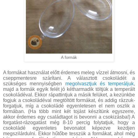
A formák
A formákat használat előtt érdemes meleg vízzel átmosni, és
cseppmentesre szárítani. A választott csokoládét a
szükséges mennyiségben
megolvasztjuk és temperáljuk
,
majd a formák egyik felét jó kétharmadik töltjük a temperált
csokoládéval. Ekkor rápattintjuk a másik felüket, a kezünkbe
fogjuk a csokoládéval megtöltött formákat, és addig rázzuk-
forgatjuk, míg a csokoládé egyenletesen el nem oszlik a
formában. (Ha több mint két tojást készítünk egyszerre,
akkor érdemes egy családtagot is bevonni a csokizásba!) A
forgatást-rázogatást még 8-10 percig folytatjuk, hogy a
csokoládé egyenletes bevonatot képezve kezdjen
megszilárdulni. Ekkor hűtőbe tesszük a formákat, ahol még