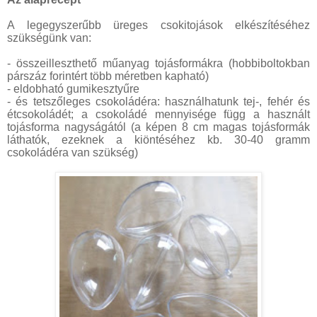
A legegyszerűbb üreges csokitojások elkészítéséhez
szükségünk van:
- összeilleszthető műanyag tojásformákra (hobbiboltokban
párszáz forintért több méretben kapható)
- eldobható gumikesztyűre
- és tetszőleges csokoládéra: használhatunk tej-, fehér és
étcsokoládét; a csokoládé mennyisége függ a használt
tojásforma nagyságától (a képen 8 cm magas tojásformák
láthatók, ezeknek a kiöntéséhez kb. 30-40 gramm
csokoládéra van szükség)