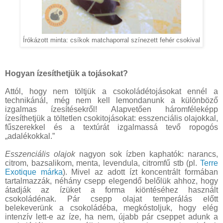
Írókázott minta: csíkok matchaporral színezett fehér csokival
Hogyan ízesíthetjük a tojásokat?
Attól, hogy nem töltjük a csokoládétojásokat ennél a
technikánál, még nem kell lemondanunk a különböző
izgalmas ízesítésekről! Alapvetően háromféleképp
ízesíthetjük a töltetlen csokitojásokat: esszenciális olajokkal,
fűszerekkel és a textúrát izgalmassá tevő ropogós
„adalékokkal.”
Esszenciális olajok
nagyon sok ízben kaphatók: narancs,
citrom, bazsalikom, menta, levendula, citromfű stb (pl.
Terre
Exotique márka
). Mivel az adott ízt koncentrált formában
tartalmazzák, néhány csepp elegendő belőlük ahhoz, hogy
átadják az ízüket a forma kiöntéséhez használt
csokoládénak. Pár csepp olajat temperálás előtt
belekeverünk a csokoládéba, megkóstoljuk, hogy elég
intenzív lett-e az íze, ha nem, újabb pár cseppet adunk a