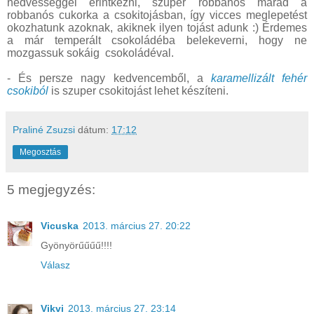
nedvességgel érintkezni, szuper robbanós marad a
robbanós cukorka a csokitojásban, így vicces meglepetést
okozhatunk azoknak, akiknek ilyen tojást adunk :) Érdemes
a már temperált csokoládéba belekeverni, hogy ne
mozgassuk sokáig csokoládéval.
- És persze nagy kedvencemből, a
karamellizált fehér
csokiból
is szuper csokitojást lehet készíteni.
Praliné Zsuzsi
dátum:
17:12
Megosztás
5 megjegyzés:
Vicuska
2013. március 27. 20:22
Gyönyörűűűű!!!!
Válasz
Vikvi
2013. március 27. 23:14