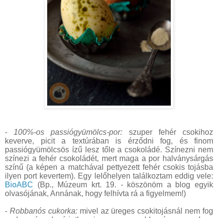
-
100%-os passiógyümölcs-por:
szuper fehér csokihoz
keverve, picit a textúrában is érződni fog, és finom
passiógyümölcsös ízű lesz tőle a csokoládé. Színezni nem
színezi a fehér csokoládét, mert maga a por halványsárgás
színű (a képen a matchával pettyezett fehér csokis tojásba
ilyen port kevertem). Egy lelőhelyen találkoztam eddig vele:
BioABC
(Bp., Múzeum krt. 19. - köszönöm a blog egyik
olvasójának, Annának, hogy felhívta rá a figyelmem!)
-
Robbanós cukorka:
mivel az üreges csokitojásnál nem fog