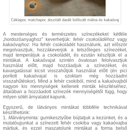
Céklapor, matchapor, átszitált darált liofilizált málna és kakaóvaj
A mesterséges és természetes színezékeket kétféle
„hordozóanyaghoz” keverhetjük:
fehér csokoládéhoz
vagy
kakaóvajhoz
. Ha fehér csokoládét használunk, azt először
megolvasztjuk, hozzákeverjük a tetszőleges színezéket,
majd temperáljuk a csokoládét, és ezután készítjük el a
mintákat. A kakaóvajat szintén óvatosan felolvasztjuk
használat előtt, majd hozzáadjuk a színezéket, és
kavargatással kicsit visszahűtjük használat előtt (én pici
porított kakaóvajat is szoktam még hozzáadni
visszahűtéskor). Mind a fehér csokiból, mind a kakaóvajból
nagyon kis mennyiségek kellenek minták készítéséhez,
általában a hozzáadott színezék mennyiségétől függ, hogy
milyen sötét árnyalatot kapunk.
Egyszerű, de látványos mintákat többféle technikával
készíthetünk:
1.
Márványminta:
gumikesztyűbe bújtatjuk a kezünket, és a
mutatóujjunkat a színezett fehér csokiba vagy kakaóvajba
mártjuk, és ezzel maszatolunk mintákat a forma belső