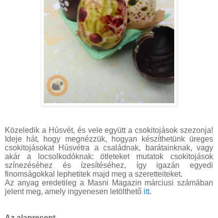
Közeledik a Húsvét, és vele együtt a csokitojások szezonja!
Ideje hát, hogy megnézzük, hogyan készíthetünk üreges
csokitojásokat Húsvétra a családnak, barátainknak, vagy
akár a locsolkodóknak: ötleteket mutatok csokitojások
színezéséhez és ízesítéséhez, így igazán egyedi
finomságokkal lephetitek majd meg a szeretteiteket.
Az anyag eredetileg a Masni Magazin márciusi számában
jelent meg, amely ingyenesen letölthető
itt
.
Az alaprecept