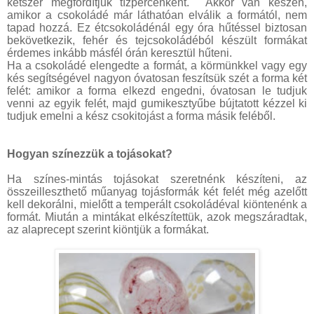
kétszer megfordítjuk tízpercenként.
Akkor van készen,
amikor a csokoládé már láthatóan elválik a formától, nem
tapad hozzá. Ez étcsokoládénál egy óra hűtéssel biztosan
bekövetkezik, fehér és tejcsokoládéból készült formákat
érdemes inkább másfél órán keresztül hűteni.
Ha a csokoládé elengedte a formát, a körmünkkel vagy egy
kés segítségével nagyon óvatosan feszítsük szét a forma két
felét: amikor a forma elkezd engedni, óvatosan le tudjuk
venni az egyik felét, majd gumikesztyűbe bújtatott kézzel ki
tudjuk emelni a kész csokitojást a forma másik feléből.
Hogyan színezzük a tojásokat?
Ha színes-mintás tojásokat szeretnénk készíteni, az
összeilleszthető műanyag tojásformák két felét még azelőtt
kell dekorálni, mielőtt a temperált csokoládéval kiöntenénk a
formát. Miután a mintákat elkészítettük, azok megszáradtak,
az alaprecept szerint kiöntjük a formákat.