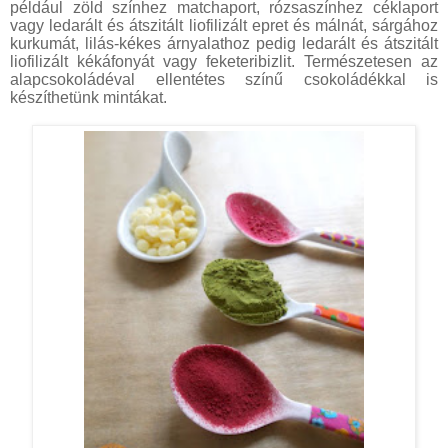
például zöld színhez matchaport, rózsaszínhez céklaport
vagy ledarált és átszitált liofilizált epret és málnát, sárgához
kurkumát, lilás-kékes árnyalathoz pedig ledarált és átszitált
liofilizált kékáfonyát vagy feketeribizlit. Természetesen az
alapcsokoládéval ellentétes színű csokoládékkal is
készíthetünk mintákat.