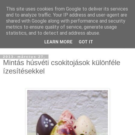
This site uses cookies from Google to deliver its services
and to analyze traffic. Your IP address and user-agent are
shared with Google along with performance and security
metrics to ensure quality of service, generate usage
statistics, and to detect and address abuse.
LEARN MORE
GOT IT
▼
2013. március 27.
Mintás húsvéti csokitojások különféle
ízesítésekkel