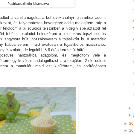
Papírkapszli félig lehámozva
rúdból a vaníliamagokat a két evőkanálnyi tejszínhez adom,
ukrokat, és folyamatosan kevergetve addig melegítem, míg a
r feloldom a pillecukros tejszínben a hideg vízbe áztatott fél
tört fehér csokoládét beleszórom a pillecukros tejszínbe, és
langyosra hűlt, hozzákeverem a tojáslikőrt is. A maradék
ny habbá verem, majd óvatosan a tojáslikőrös masszához
gy éjszakán, de legalább 5-6 órán keresztül hűtöm.
lagcsöves habzsákba adagolom, és megtöltöm vele a
tam egy kevés mandulagrillázst is a tetejükre: 2 ek. cukrot
ertem a mandulát, majd ezt kihűtöttem, és aprítógépben
►
►
►
20
►
20