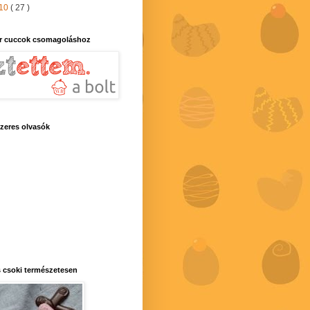
10
( 27 )
r cuccok csomagoláshoz
zeres olvasók
 csoki természetesen