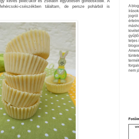
gy kevés pillecukor és zselatin együttesen gondoskodik. A
A blo
fehércsoki-csészékben tálaltam, de persze pohárból is
írások
jogról
értel
máshol
kivéte
gyűjtő
teljes 
blogom
Amenn
tüntet
termé
forga
nem j
Fotói
ww