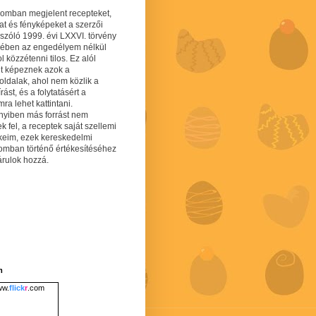
gomban megjelent recepteket,
at és fényképeket a szerzői
 szóló 1999. évi LXXVI. törvény
mében az engedélyem nélkül
 közzétenni tilos. Ez alól
lt képeznek azok a
oldalak, ahol nem közlik a
írást, és a folytatásért a
ra lehet kattintani.
yiben más forrást nem
ek fel, a receptek saját szellemi
keim, ezek kereskedelmi
lomban történő értékesítéséhez
árulok hozzá.
m
w.
flick
r
.com