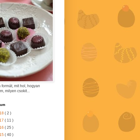
 formát, mit hol, hogyan
am, milyen csokit...
vum
18
( 2 )
17
( 11 )
16
( 25 )
15
( 40 )