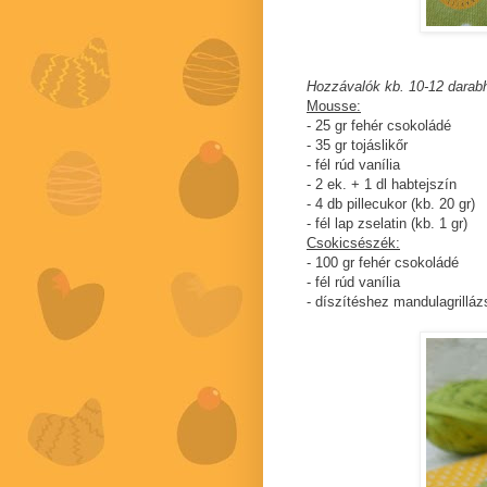
Hozzávalók kb. 10-12 darab
Mousse:
- 25 gr fehér csokoládé
- 35 gr tojáslikőr
- fél rúd vanília
- 2 ek. + 1 dl habtejszín
- 4 db pillecukor (kb. 20 gr)
- fél lap zselatin (kb. 1 gr)
Csokicsészék:
- 100 gr fehér csokoládé
- fél rúd vanília
- díszítéshez mandulagrilláz