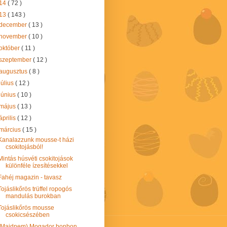
14
( 72 )
13
( 143 )
december
( 13 )
november
( 10 )
október
( 11 )
szeptember
( 12 )
augusztus
( 8 )
július
( 12 )
június
( 10 )
május
( 13 )
április
( 12 )
március
( 15 )
Kanalazzunk mousse-t házi
csokitojásból!
Mintás húsvéti csokitojások
különféle ízesítésekkel
Fahéj magazin - tavasz
Tojáslikőrös trüffel ropogós
mandulás burokban
Tojáslikőrös mousse
csokicsészében
(Majdnem) Mogador bonbon