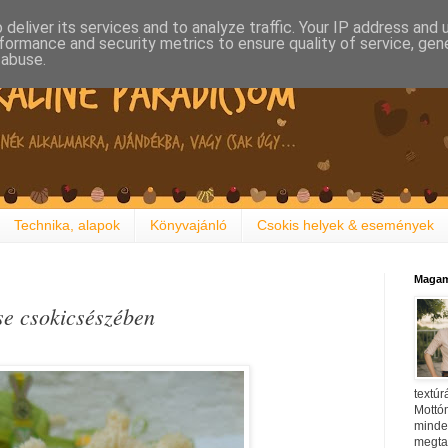
deliver its services and to analyze traffic. Your IP address and
formance and security metrics to ensure quality of service, ge
 abuse.
Technika, alapok
Könyvajánló
Csokis helyek & események
Magam
se csokicsészében
textúr
Mottóm
minden
megtal