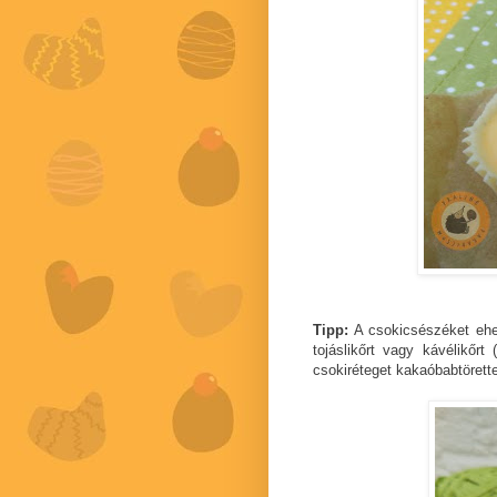
Tipp:
A csokicsészéket ehet
tojáslikőrt vagy kávélikőrt
csokiréteget kakaóbabtörett