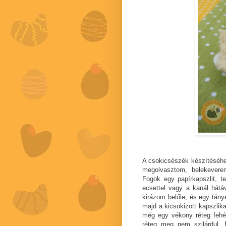
A csokicsészék készítéséhe
megolvasztom, belekevere
Fogok egy papírkapszlit, te
ecsettel vagy a kanál hátá
kirázom belőle, és egy tán
majd a kicsokizott kapszlik
még egy vékony réteg fehé
réteg meg nem szilárdul. 