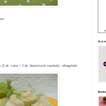
hoz:
W
Itt is
s (2 ek. cukor + 2 ek. blansírozott mandula) - elhagyható
Bonbo