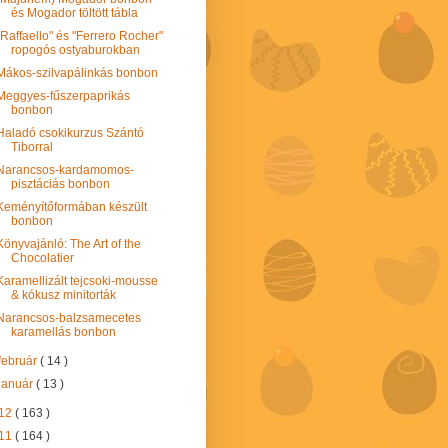
és Mogador töltött tábla
"Raffaello" és "Ferrero Rocher"
ropogós ostyaburokban
Mákos-szilvapálinkás bonbon
Meggyes-fűszerpaprikás
bonbon
Haladó csokikurzus Szántó
Tiborral
Narancsos-kardamomos-
pisztáciás bonbon
Keményítőformában készült
bonbon
Könyvajánló: The Art of the
Chocolatier
Karamellizált tejcsoki-mousse
& kókusz minitorták
Narancsos-balzsamecetes
karamellás bonbon
február
( 14 )
január
( 13 )
12
( 163 )
11
( 164 )