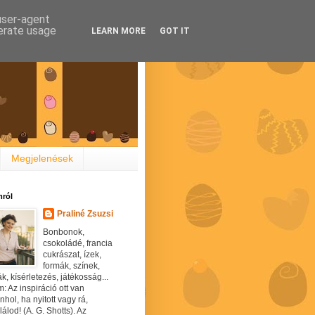
 user-agent
nerate usage
LEARN MORE
GOT IT
Megjelenések
ról
Praliné Zsuzsi
Bonbonok,
csokoládé, francia
cukrászat, ízek,
formák, színek,
ák, kísérletezés, játékosság...
: Az inspiráció ott van
hol, ha nyitott vagy rá,
álod! (A. G. Shotts). Az