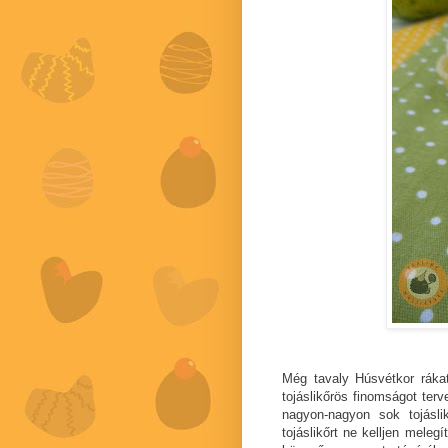
Még tavaly Húsvétkor rákat
tojáslikőrös finomságot ter
nagyon-nagyon sok tojásli
tojáslikőrt ne kelljen meleg