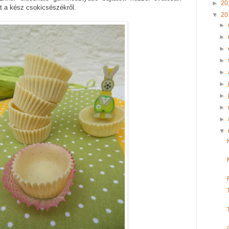
►
20
t a kész csokicsészékről.
▼
20
►
►
►
►
►
►
►
►
►
▼