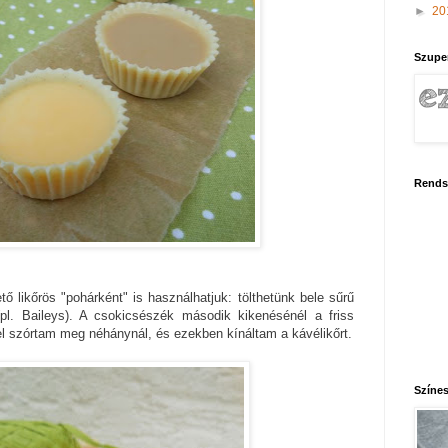
►
20
Szupe
Rends
ő likőrös "pohárként" is használhatjuk: tölthetünk bele sűrű
 (pl. Baileys). A csokicsészék második kikenésénél a friss
el szórtam meg néhánynál, és ezekben kínáltam a kávélikőrt.
Színes