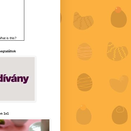
hat is this?
 megtaláltok
n 1x1