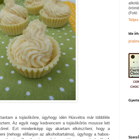
alkotá
örömé
(Fotó:
Teljes
Ide ír
prali
CER
CHOC
Gyerte
tantam a tojáslikőrre, úgyhogy idén Húsvétra már többféle
veztem. Az egyik nagy kedvencem a tojáslikőrös mousse lett
kőrrel. Ezt mindenképp úgy akartam elkészíteni, hogy a
íteni (nehogy elillanjon az alkoholtartalma), úgyhogy a habos-
Szerző