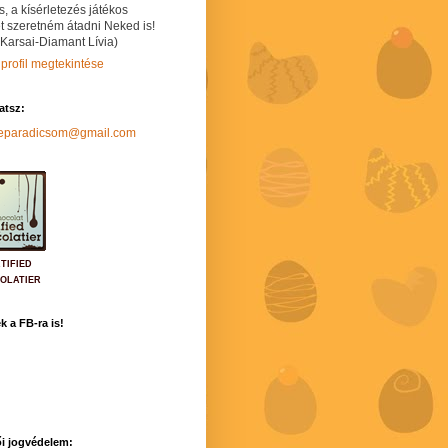
s, a kísérletezés játékos
t szeretném átadni Neked is!
 Karsai-Diamant Lívia)
 profil megtekintése
hatsz:
neparadicsom@gmail.com
TIFIED
OLATIER
k a FB-ra is!
i jogvédelem: