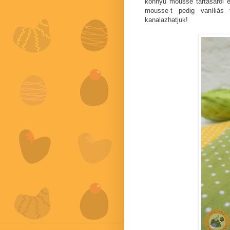
könnyű mousse tartásáról e
mousse-t pedig vaníliás 
kanalazhatjuk!