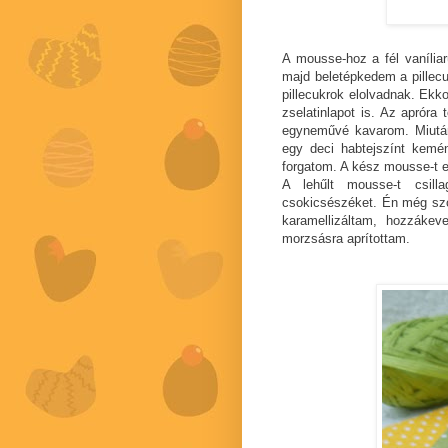
A mousse-hoz a fél vanília
majd beletépkedem a pillec
pillecukrok elolvadnak. Ekko
zselatinlapot is. Az apróra 
egyneművé kavarom. Miután 
egy deci habtejszínt kemé
forgatom. A kész mousse-t e
A lehűlt mousse-t csil
csokicsészéket. Én még szór
karamellizáltam, hozzákev
morzsásra aprítottam.