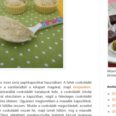
Milyen
tárolj
z most sima papírkapszlikat használtam. A fehér csokoládét
Archí
m a vaníliarúdból a kikapart magokat, majd
temperálom
.
áskanállal csokoládét kanalazok bele, a csokoládét iskolai
►
20
val eloszlatom a kapszliban, végül a felesleges csokoládét
►
20
yérra ültetem. Ugyanezt megismétlem a maradék kapszlikkal,
►
20
at hűtőbe teszem. Miután a csokoládé megszilárdult, ecsettel
r csokoládét viszek fel, majd ismét hűtöm, míg a második
►
20
Ekkor eldobható gumikesztyűbe bújtatott kézzel óvatosan