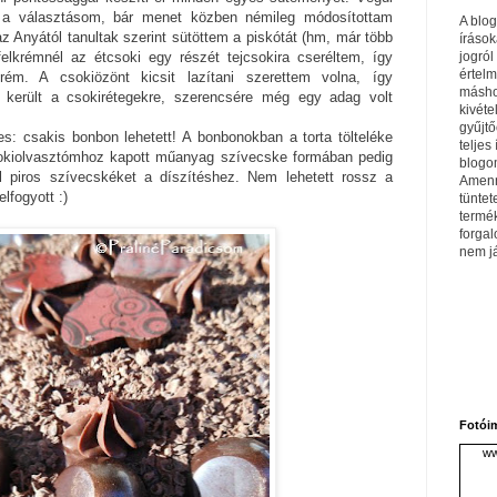
ett a választásom, bár menet közben némileg módosítottam
A blo
az Anyától tanultak szerint sütöttem a piskótát (hm, már több
írások
jogról
ffelkrémnél az étcsoki egy részét tejcsokira cseréltem, így
értel
rém. A csokiözönt kicsit lazítani szerettem volna, így
máshol
 került a csokirétegekre, szerencsére még egy adag volt
kivéte
gyűjtő
s: csakis bonbon lehetett! A bonbonokban a torta tölteléke
teljes 
sokiolvasztómhoz kapott műanyag szívecske formában pedig
blogom
val piros szívecskéket a díszítéshez. Nem lehetett rossz a
Amenn
elfogyott :)
tüntet
termé
forga
nem j
Fotói
ww