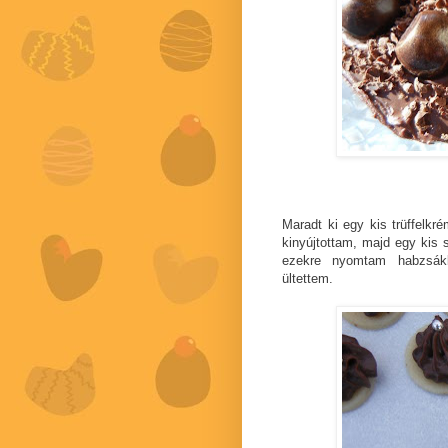
Maradt ki egy kis trüffelkr
kinyújtottam, majd egy kis 
ezekre nyomtam habzsákka
ültettem.