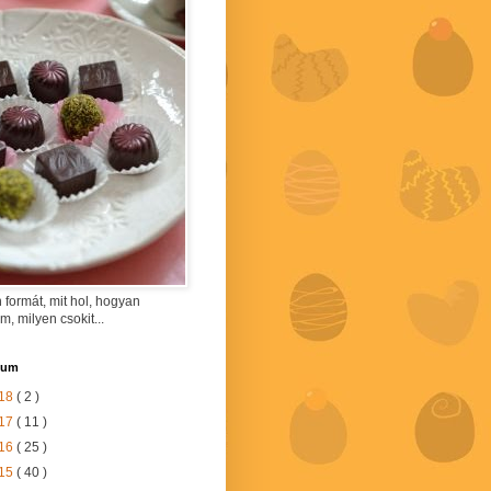
 formát, mit hol, hogyan
am, milyen csokit...
vum
18
( 2 )
17
( 11 )
16
( 25 )
15
( 40 )