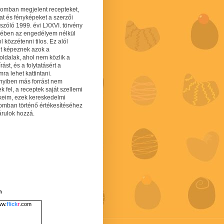
gomban megjelent recepteket,
at és fényképeket a szerzői
 szóló 1999. évi LXXVI. törvény
mében az engedélyem nélkül
 közzétenni tilos. Ez alól
lt képeznek azok a
oldalak, ahol nem közlik a
írást, és a folytatásért a
ra lehet kattintani.
yiben más forrást nem
ek fel, a receptek saját szellemi
keim, ezek kereskedelmi
lomban történő értékesítéséhez
árulok hozzá.
m
w.
flick
r
.com