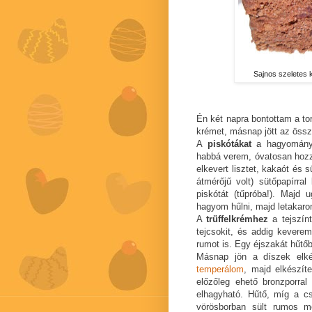
Sajnos szeletes 
Én két napra bontottam a to
krémet, másnap jött az össze
A
piskótákat
a hagyomány
habbá verem, óvatosan hozzá
elkevert lisztet, kakaót és
átmérőjű volt) sütőpapírra
piskótát (tűpróba!). Majd 
hagyom hűlni, majd letakaro
A
trüffelkrémhez
a tejszínt
tejcsokit, és addig kever
rumot is. Egy éjszakát hűtő
Másnap jön a díszek elk
temperálom
, majd elkészí
előzőleg ehető bronzporra
elhagyható. Hűtő, míg a c
vörösborban sült rumos m