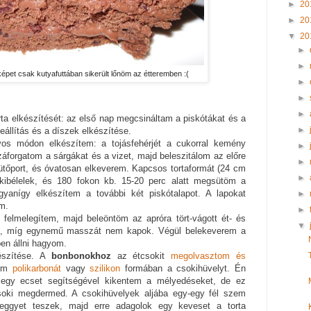
►
20
►
20
▼
20
►
►
képet csak kutyafuttában sikerült lőnöm az étteremben :(
►
►
►
rta elkészítését: az első nap megcsináltam a piskótákat és a
►
állítás és a díszek elkészítése.
os módon elkészítem: a tojásfehérjét a cukorral kemény
►
forgatom a sárgákat és a vizet, majd beleszitálom az előre
►
 sütőport, és óvatosan elkeverem. Kapcsos tortaformát (24 cm
►
l kibélelek, és 180 fokon kb. 15-20 perc alatt megsütöm a
ugyanígy elkészítem a további két piskótalapot. A lapokat
►
m.
►
 felmelegítem, majd beleöntöm az apróra tört-vágott ét- és
▼
em, míg egynemű masszát nem kapok. Végül belekeverem a
ben állni hagyom.
észítése. A
bonbonokhoz
az étcsokit
megolvasztom és
tem
polikarbonát
vagy
szilikon
formában a csokihüvelyt. Én
l egy ecset segítségével kikentem a mélyedéseket, de ez
soki megdermed. A csokihüvelyek aljába egy-egy fél szem
eggyet teszek, majd erre adagolok egy keveset a torta