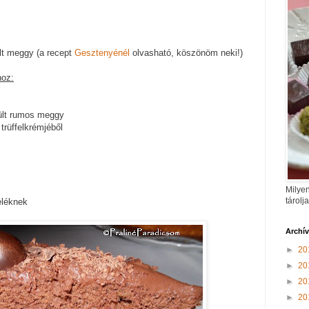
lt meggy (a recept
Gesztenyénél
olvasható, köszönöm neki!)
hoz:
sült rumos meggy
trüffelkrémjéből
Milyen
tárolj
eléknek
Archí
►
20
►
20
►
20
►
20