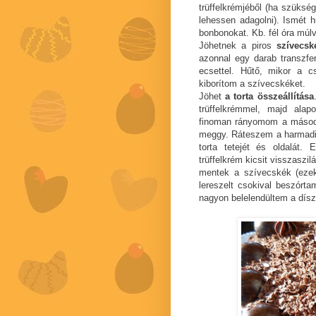
trüffelkrémjéből (ha szüksé
lehessen adagolni). Ismét 
bonbonokat. Kb. fél óra múl
Jöhetnek a piros
szívecsk
azonnal egy darab transzfe
ecsettel. Hűtő, mikor a c
kiborítom a szívecskéket.
Jöhet
a torta összeállítása
trüffelkrémmel, majd ala
finoman rányomom a második
meggy. Ráteszem a harmadi
torta tetejét és oldalát.
trüffelkrém kicsit visszaszi
mentek a szívecskék (ezek k
lereszelt csokival beszórtam
nagyon belelendültem a dísz