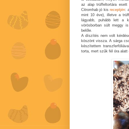
az alap trüffeltortára es
Citromhab jó kis
receptjén
: 
mint 10 éve), illetve a trü
lágyabb, puhább lett a k
vörösborban sült meggy is
belőle.
A díszítés nem volt kérdése
köszönt vissza. A sárga c
készítettem transzferfóliá
torta, mert szűk fél óra alatt 