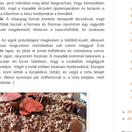
ges, picit mikróban meg lehet langyosítani, hogy könnyebben
hűtő, majd a maradék étcsokit újratemperálom és lezárom a
va kiborítom a kész bonbonokat a formából.
ék
. A műanyag formát kiöntöm
temperált
étcsokival, majd
rfóliát teszek a formára és finoman rásimítom egy nagyobb
soki megdermedt, lehúzom a transzferfóliát, és óvatosan
. Az egyik piskótalapot megkenem a hűtőből kivett, átkevert
posan megszórom vörösborban sült rumos meggyel. Erre
 lapot, és jöhet rá ismét trüffelkrém és vörösboros rumos
k lapot, rányomom finoman. A maradék krémmel bekenem a
 Ezután én kicsit hűtöttem, hogy a szobahőn meglágyult
lárduljon. Végül a tortát körben kiraktam bonbonokkal, középre
özé tettük a tűzijátékos tortát), és végül a torta tetejét
, illetve nyomtam pár trüffelrózsát is a torta tetejére, mert
ítésbe :)
►
20
►
20