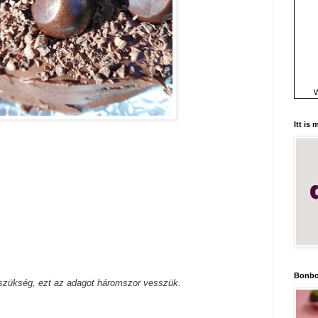
W
Itt is
Bonbo
 szükség, ezt az adagot háromszor vesszük.