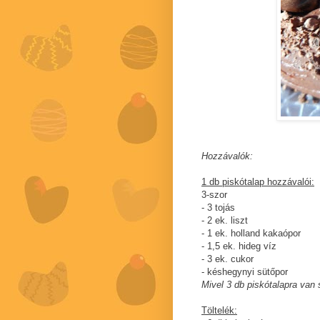
Hozzávalók:
1 db piskótalap hozzávalói:
3-szor
- 3 tojás
- 2 ek. liszt
- 1 ek. holland kakaópor
- 1,5 ek. hideg víz
- 3 ek. cukor
- késhegynyi sütőpor
Mivel 3 db piskótalapra van
Töltelék: