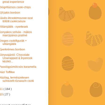
great experience
Diógrillázsos csoki-chips
K(h)akis bonbon
Kávés étcsokimousse-szal
töltött csokicsésze
Villámjáték - nyertesek
Konyakos szilvás - mákos
marcipános praliné
Üreges csokifigurák +
villámjáték
Eperkrémes bonbon
Könyvajánló: Chocolate
Unwrapped & Ínyencek
kézikö...
Passiógyümölcsös karamella
Házi Toffifee
Házilag, természetesen
színezett rózsaszín csoki
11
( 164 )
10
( 27 )