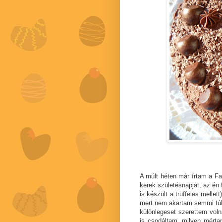
A múlt héten már írtam a F
kerek születésnapját, az én 
is készült a trüffeles melle
mert nem akartam semmi túlb
különlegeset szerettem vol
is csodáltam, milyen mérta