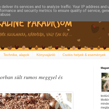
deliver its services and to analyze traffic. Your IP address and
formance and security metrics to ensure quality of service, ge
 abuse.
Technika, alapok
Könyvajánló
Csokis helyek & események
Magam
borban sült rumos meggyel és
textúr
Mottóm
minden
megtal