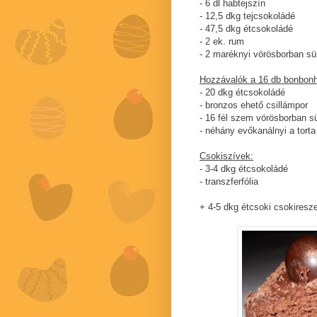
- 6 dl habtejszín
- 12,5 dkg tejcsokoládé
- 47,5 dkg étcsokoládé
- 2 ek. rum
- 2 maréknyi vörösborban sü
Hozzávalók a 16 db bonbon
- 20 dkg étcsokoládé
- bronzos ehető csillámpor
- 16 fél szem vörösborban 
- néhány evőkanálnyi a torta 
Csokiszívek:
- 3-4 dkg étcsokoládé
- transzferfólia
+ 4-5 dkg étcsoki csokiresz