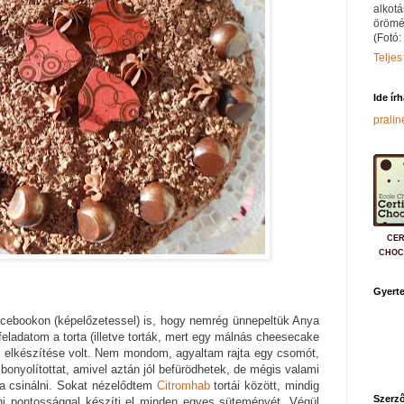
alkotá
örömé
(Fotó:
Teljes
Ide ír
prali
CER
CHOC
Gyerte
acebookon (képelőzetessel) is, hogy nemrég ünnepeltük Anya
feladatom a torta (illetve torták, mert egy málnás cheesecake
tt) elkészítése volt. Nem mondom, agyaltam rajta egy csomót,
onyolítottat, amivel aztán jól befürödhetek, de mégis valami
na csinálni. Sokat nézelődtem
Citromhab
tortái között, mindig
Szerző
ni pontossággal készíti el minden egyes süteményét. Végül