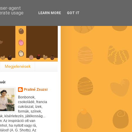
 user-agent
nerate usage
LEARN MORE
GOT IT
Megjelenések
ról
Praliné Zsuzsi
Bonbonok,
csokoládé, francia
cukrászat, ízek,
formák, színek,
ák, kísérletezés, játékosság...
: Az inspiráció ott van
hol, ha nyitott vagy rá,
álod! (A. G. Shotts). Az