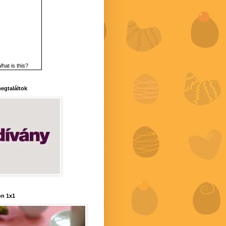
hat is this?
 megtaláltok
n 1x1