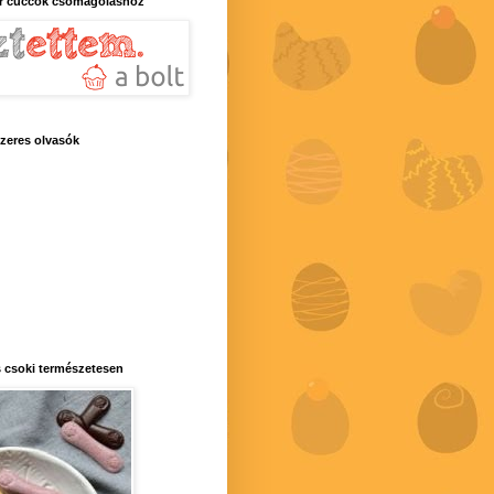
r cuccok csomagoláshoz
zeres olvasók
 csoki természetesen