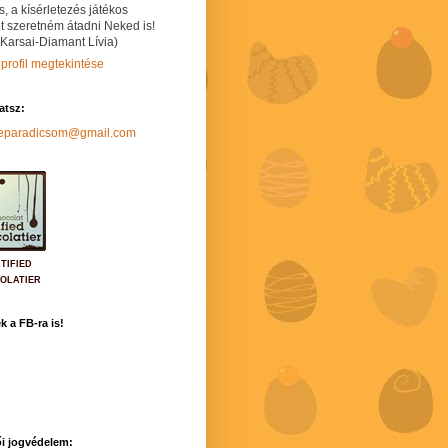
s, a kísérletezés játékos
t szeretném átadni Neked is!
 Karsai-Diamant Lívia)
 profil megtekintése
hatsz:
neparadicsom@gmail.com
TIFIED
OLATIER
k a FB-ra is!
i jogvédelem: