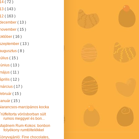
14
( 72 )
13
( 143 )
12
( 163 )
december
( 13 )
november
( 15 )
október
( 16 )
szeptember
( 13 )
augusztus
( 8 )
július
( 15 )
június
( 13 )
május
( 11 )
április
( 12 )
március
( 17 )
február
( 15 )
január
( 15 )
Narancsos-marcipános kocka
Trüffeltorta vörösborban sült
rumos meggyel és bon...
Majdnem Rum-Kokos: bonbon
folyékony rumtöltelékkel
Könyvajánló: Fine chocolates,