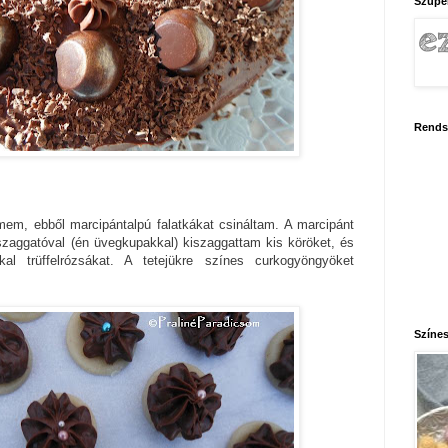
Szupe
Rends
émem, ebből marcipántalpú falatkákat csináltam. A marcipánt
szaggatóval (én üvegkupakkal) kiszaggattam kis köröket, és
l trüffelrózsákat. A tetejükre színes curkogyöngyöket
Színes