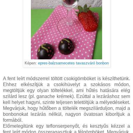
Képen:
epres-balzsamecetes tavaszváró bonbon
A fent leírt módszerrel töltött csokigömböket is készíthetünk.
Ehhez elkészítjük a csokihüvelyt a szokásos módon,
megtöltjük egy olyan töltelékkel, ami hűtés hatására elég
szilárd lesz (pl. ganache krémek). Ezúttal a lezáráshoz sem
kell helyet hagyni, szinte teljesen teletöltjük a mélyedéseket.
Megvárjuk, hogy hűtőben a töltelék megszilárduljon, majd a
bonbonokat lezárás nélkül, nagyon óvatosan kiborítjuk a
formából.
Előmelegítünk egy teflonserpenyőt, és kesztyűs kézzel a
fent leírt módon összeragasztjuk a félgömböket. Megvárjuk,