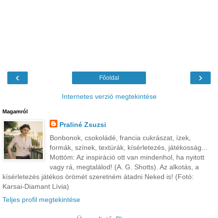
‹
›
Főoldal
Internetes verzió megtekintése
Magamról
Praliné Zsuzsi
Bonbonok, csokoládé, francia cukrászat, ízek,
formák, színek, textúrák, kísérletezés, játékosság...
Mottóm: Az inspiráció ott van mindenhol, ha nyitott
vagy rá, megtalálod! (A. G. Shotts). Az alkotás, a
kísérletezés játékos örömét szeretném átadni Neked is! (Fotó:
Karsai-Diamant Lívia)
Teljes profil megtekintése