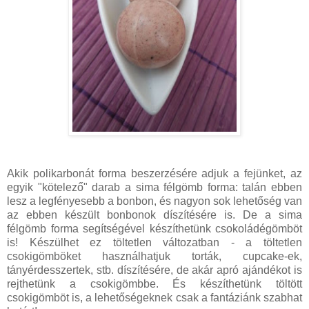
Akik polikarbonát forma beszerzésére adjuk a fejünket, az
egyik "kötelező" darab a sima félgömb forma: talán ebben
lesz a legfényesebb a bonbon, és nagyon sok lehetőség van
az ebben készült bonbonok díszítésére is. De a sima
félgömb forma segítségével készíthetünk csokoládégömböt
is! Készülhet ez töltetlen változatban - a töltetlen
csokigömböket használhatjuk torták, cupcake-ek,
tányérdesszertek, stb. díszítésére, de akár apró ajándékot is
rejthetünk a csokigömbbe. És készíthetünk töltött
csokigömböt is, a lehetőségeknek csak a fantáziánk szabhat