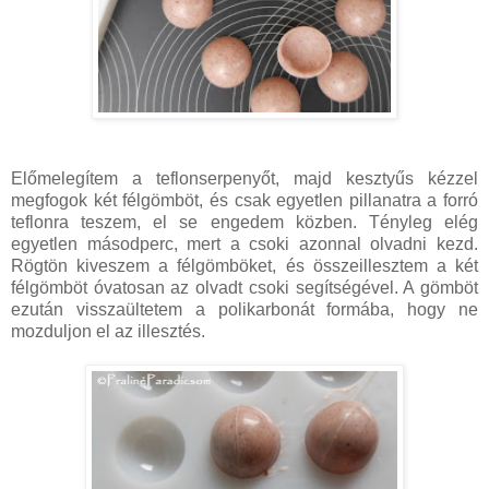
Előmelegítem a teflonserpenyőt, majd kesztyűs kézzel
megfogok két félgömböt, és csak egyetlen pillanatra a forró
teflonra teszem, el se engedem közben. Tényleg elég
egyetlen másodperc, mert a csoki azonnal olvadni kezd.
Rögtön kiveszem a félgömböket, és összeillesztem a két
félgömböt óvatosan az olvadt csoki segítségével. A gömböt
ezután visszaültetem a polikarbonát formába, hogy ne
mozduljon el az illesztés.