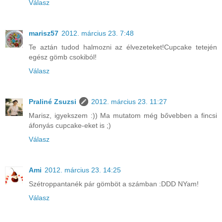
Válasz
marisz57
2012. március 23. 7:48
Te aztán tudod halmozni az élvezeteket!Cupcake tetején
egész gömb csokiból!
Válasz
Praliné Zsuzsi
2012. március 23. 11:27
Marisz, igyekszem :)) Ma mutatom még bővebben a fincsi
áfonyás cupcake-eket is ;)
Válasz
Ami
2012. március 23. 14:25
Szétroppantanék pár gömböt a számban :DDD NYam!
Válasz