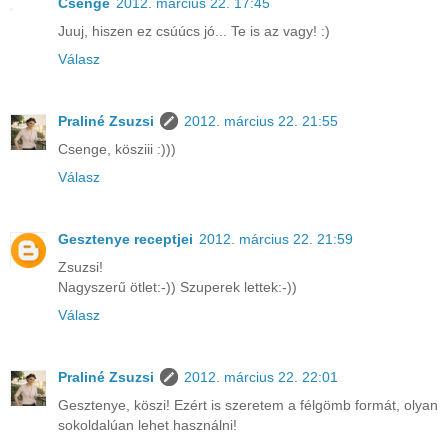
Csenge
2012. március 22. 17:45
Juuj, hiszen ez csúúcs jó... Te is az vagy! :)
Válasz
Praliné Zsuzsi
2012. március 22. 21:55
Csenge, kösziii :)))
Válasz
Gesztenye receptjei
2012. március 22. 21:59
Zsuzsi!
Nagyszerű ötlet:-)) Szuperek lettek:-))
Válasz
Praliné Zsuzsi
2012. március 22. 22:01
Gesztenye, köszi! Ezért is szeretem a félgömb formát, olyan
sokoldalúan lehet használni!