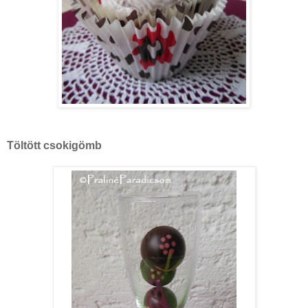
Töltött csokigömb