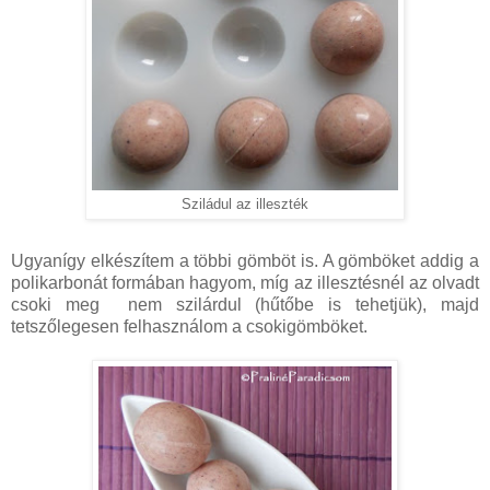
Sziládul az illeszték
Ugyanígy elkészítem a többi gömböt is. A gömböket addig a
polikarbonát formában hagyom, míg az illesztésnél az olvadt
csoki meg nem szilárdul (hűtőbe is tehetjük), majd
tetszőlegesen felhasználom a csokigömböket.