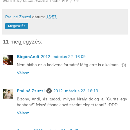
William Curley:
Couture Chocolate.
London, 2011. p. 153.
Praliné Zsuzsi
dátum:
15:57
Megosztás
11 megjegyzés:
BirgánAndi
2012. március 22. 16:09
Nem hiába ez a kedvenc formám! Még erre is alkalmas! :)))
Válasz
Praliné Zsuzsi
2012. március 22. 16:13
Bizony, Andi, és tudod, milyen király dolog a "Guríts egy
bonbont!" felszólításnak szó szerint eleget tenni? :DDD
Válasz