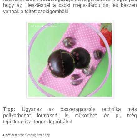
hogy az illesztésnél a csoki megszilárduljon, és készen
vannak a töltött csokigömbök!
Tipp:
Ugyanez az összeragasztós technika más
polikarbonát formáknál is működhet, én pl. még
tojásformával fogom kipróbálni!
Ötlet
(a töltetlen csokigömbhöz):