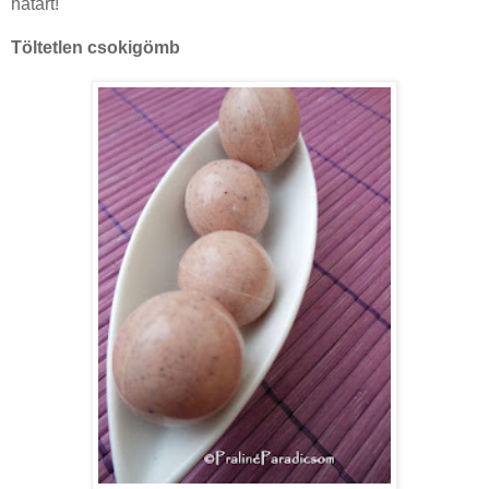
határt!
Töltetlen csokigömb