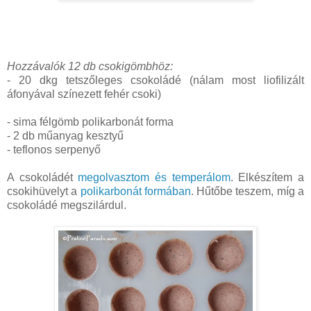
Hozzávalók 12 db csokigömbhöz:
- 20 dkg tetszőleges csokoládé (nálam most liofilizált
áfonyával színezett fehér csoki)
- sima félgömb polikarbonát forma
- 2 db műanyag kesztyű
- teflonos serpenyő
A csokoládét
megolvasztom és temperálom
. Elkészítem a
csokihüvelyt a
polikarbonát formában
. Hűtőbe teszem, míg a
csokoládé megszilárdul.