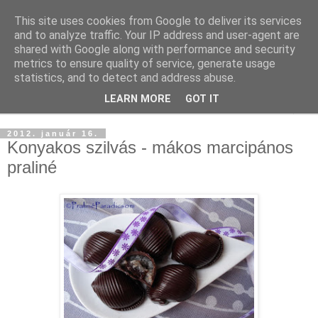
This site uses cookies from Google to deliver its services
and to analyze traffic. Your IP address and user-agent are
shared with Google along with performance and security
metrics to ensure quality of service, generate usage
statistics, and to detect and address abuse.
LEARN MORE
GOT IT
▼
2012. január 16.
Konyakos szilvás - mákos marcipános
praliné