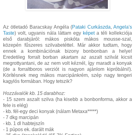
Az ötletadó Baracskay Angéla (
Pataki Curkászda
,
Angela's
Taste
) volt, ugyanis nála láttam egy
képet
a téli kollekciója
első darabjáról: mákos piskóta mákos mousse-szal,
közepén fűszeres szilvabetéttel. Már akkor tudtam, hogy
ennek a kombinációnak bizony bonbonban a helye!
Eredetileg forralt borban akartam az aszalt szilvát kicsit
megrottyantani, de az nem volt kéznél, így maradt a konyak
(de a forraltboros verziót is nagyon ajánlom kipróbálni!).
Körítésnek meg mákos marcipánkrém, szép nagy tengeri
kagylós formában. Hogy tetszik?
Hozzávalók kb. 15 darabhoz:
- 15 szem aszalt szilva (ha kisebb a bonbonforma, akkor a
fele is elég)
- kb. fél-egy deci konyak (nálam Metaxa*****)
- 7 dkg marcipán
- kb. 1 dl habtejszín
- 1 púpos ek. darált mák