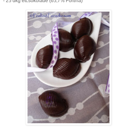
- 25 dkg étcsokoládé (65,7% Fortina)