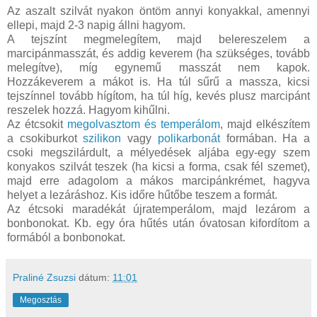
Az aszalt szilvát nyakon öntöm annyi konyakkal, amennyi
ellepi, majd 2-3 napig állni hagyom.
A tejszínt megmelegítem, majd belereszelem a
marcipánmasszát, és addig keverem (ha szükséges, tovább
melegítve), míg egynemű masszát nem kapok.
Hozzákeverem a mákot is. Ha túl sűrű a massza, kicsi
tejszínnel tovább hígítom, ha túl híg, kevés plusz marcipánt
reszelek hozzá. Hagyom kihűlni.
Az étcsokit
megolvasztom és temperálom
, majd elkészítem
a csokiburkot
szilikon
vagy
polikarbonát
formában. Ha a
csoki megszilárdult, a mélyedések aljába egy-egy szem
konyakos szilvát teszek (ha kicsi a forma, csak fél szemet),
majd erre adagolom a mákos marcipánkrémet, hagyva
helyet a lezáráshoz. Kis időre hűtőbe teszem a formát.
Az étcsoki maradékát újratemperálom, majd lezárom a
bonbonokat. Kb. egy óra hűtés után óvatosan kifordítom a
formából a bonbonokat.
Praliné Zsuzsi
dátum:
11:01
Megosztás