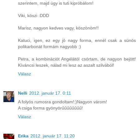
szerintem, majd úgy is tuti kipróbálom!
Viki, köszi :DDD
Marisz, nagyon kedves vagy, köszönöm!!
Katuci, igen, ez egy jó nagy forma, ennél csak a sünös
polikarbonát formám nagyobb :)
Petra, a kombinációt Angélától csórtam, de nagyon bejött!
Kíváncsi leszek, nálad mi lesz az aszalt szilvából!
Válasz
Nelli
2012. január 17. 0:11
A folyós rumosra gondoltam!:)Nagyon várom!
A csiga forma gyönyörűűűűűűűű!
Válasz
Erika
2012. január 17. 11:20