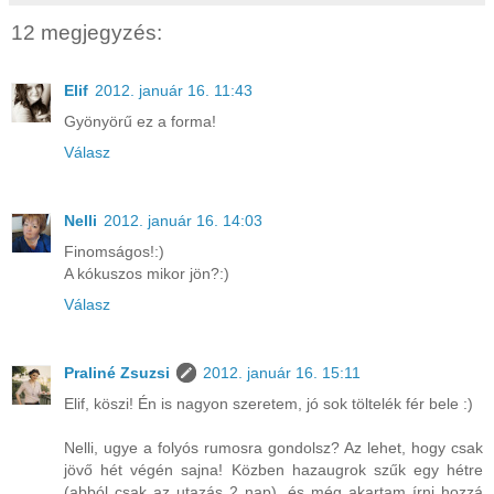
12 megjegyzés:
Elif
2012. január 16. 11:43
Gyönyörű ez a forma!
Válasz
Nelli
2012. január 16. 14:03
Finomságos!:)
A kókuszos mikor jön?:)
Válasz
Praliné Zsuzsi
2012. január 16. 15:11
Elif, köszi! Én is nagyon szeretem, jó sok töltelék fér bele :)
Nelli, ugye a folyós rumosra gondolsz? Az lehet, hogy csak
jövő hét végén sajna! Közben hazaugrok szűk egy hétre
(abból csak az utazás 2 nap), és még akartam írni hozzá