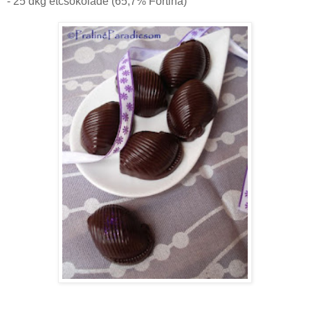
- 25 dkg étcsokoládé (65,7% Fortina)