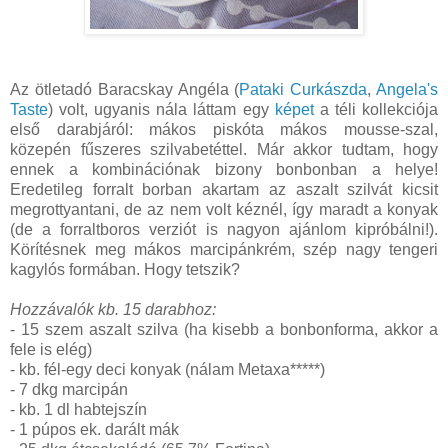
Az ötletadó Baracskay Angéla (
Pataki Curkászda
,
Angela's
Taste
) volt, ugyanis nála láttam egy
képet
a téli kollekciója
első darabjáról: mákos piskóta mákos mousse-szal,
közepén fűszeres szilvabetéttel. Már akkor tudtam, hogy
ennek a kombinációnak bizony bonbonban a helye!
Eredetileg forralt borban akartam az aszalt szilvát kicsit
megrottyantani, de az nem volt kéznél, így maradt a konyak
(de a forraltboros verziót is nagyon ajánlom kipróbálni!).
Körítésnek meg mákos marcipánkrém, szép nagy tengeri
kagylós formában. Hogy tetszik?
Hozzávalók kb. 15 darabhoz:
- 15 szem aszalt szilva (ha kisebb a bonbonforma, akkor a
fele is elég)
- kb. fél-egy deci konyak (nálam Metaxa*****)
- 7 dkg marcipán
- kb. 1 dl habtejszín
- 1 púpos ek. darált mák