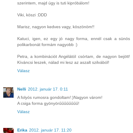
szerintem, majd úgy is tuti kipróbálom!
Viki, köszi :DDD
Marisz, nagyon kedves vagy, köszönöm!!
Katuci, igen, ez egy jó nagy forma, ennél csak a sünös
polikarbonát formám nagyobb :)
Petra, a kombinációt Angélától csórtam, de nagyon bejött!
Kíváncsi leszek, nálad mi lesz az aszalt szilvából!
Válasz
Nelli
2012. január 17. 0:11
A folyós rumosra gondoltam!:)Nagyon várom!
A csiga forma gyönyörűűűűűűűű!
Válasz
Erika
2012. január 17. 11:20