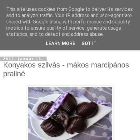
This site uses cookies from Google to deliver its services
and to analyze traffic. Your IP address and user-agent are
shared with Google along with performance and security
metrics to ensure quality of service, generate usage
statistics, and to detect and address abuse.
LEARN MORE
GOT IT
▼
2012. január 16.
Konyakos szilvás - mákos marcipános
praliné