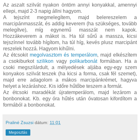
Az aszalt szilvát nyakon öntöm annyi konyakkal, amennyi
ellepi, majd 2-3 napig állni hagyom.
A tejszínt megmelegítem, majd belereszelem a
marcipánmasszát, és addig keverem (ha szükséges, tovább
melegítve), míg egynemű masszát nem kapok.
Hozzákeverem a mákot is. Ha túl sűrű a massza, kicsi
tejszínnel tovább hígítom, ha túl híg, kevés plusz marcipánt
reszelek hozzá. Hagyom kihűlni.
Az étcsokit
megolvasztom és temperálom
, majd elkészítem
a csokiburkot
szilikon
vagy
polikarbonát
formában. Ha a
csoki megszilárdult, a mélyedések aljába egy-egy szem
konyakos szilvát teszek (ha kicsi a forma, csak fél szemet),
majd erre adagolom a mákos marcipánkrémet, hagyva
helyet a lezáráshoz. Kis időre hűtőbe teszem a formát.
Az étcsoki maradékát újratemperálom, majd lezárom a
bonbonokat. Kb. egy óra hűtés után óvatosan kifordítom a
formából a bonbonokat.
Praliné Zsuzsi
dátum:
11:01
Megosztás