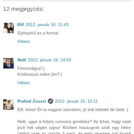
12 megjegyzés:
Elif
2012. január 16. 11:43
Gyönyörű ez a forma!
Válasz
Nelli
2012. január 16. 14:03
Finomságos!:)
A kókuszos mikor jön?:)
Válasz
Praliné Zsuzsi
2012. január 16. 15:11
Elif, köszi! Én is nagyon szeretem, jó sok töltelék fér bele :)
Nelli, ugye a folyós rumosra gondolsz? Az lehet, hogy csak
jövő hét végén sajna! Közben hazaugrok szűk egy hétre
(abból csak az utazás 2 nap), és még akartam írni hozzá