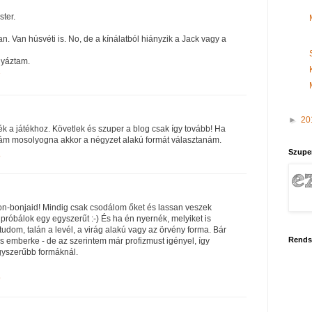
ster.
n. Van húsvéti is. No, de a kínálatból hiányzik a Jack vagy a
lyáztam.
7
►
20
ék a játékhoz. Követlek és szuper a blog csak így tovább! Ha
rám mosolyogna akkor a négyzet alakú formát választanám.
Szupe
8
on-bonjaid! Mindig csak csodálom őket és lassan veszek
próbálok egy egyszerűt :-) És ha én nyernék, melyiket is
udom, talán a levél, a virág alakú vagy az örvény forma. Bár
Rends
s emberke - de az szerintem már profizmust igényel, így
gyszerűbb formáknál.
9