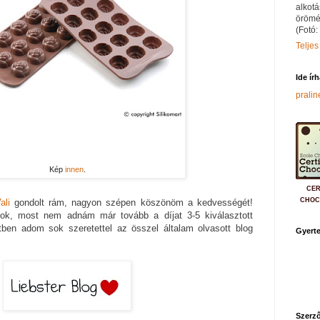
alkotá
örömé
(Fotó:
Teljes
Ide ír
prali
Kép
innen
.
CER
CHOC
ali
gondolt rám, nagyon szépen köszönöm a kedvességét!
ok, most nem adnám már tovább a díjat 3-5 kiválasztott
ben adom sok szeretettel az összel általam olvasott blog
Gyerte
Szerző