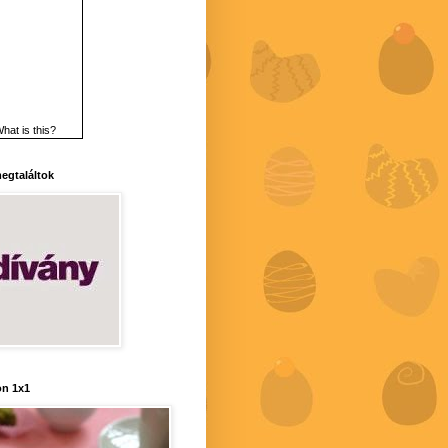
hat is this?
 megtaláltok
n 1x1