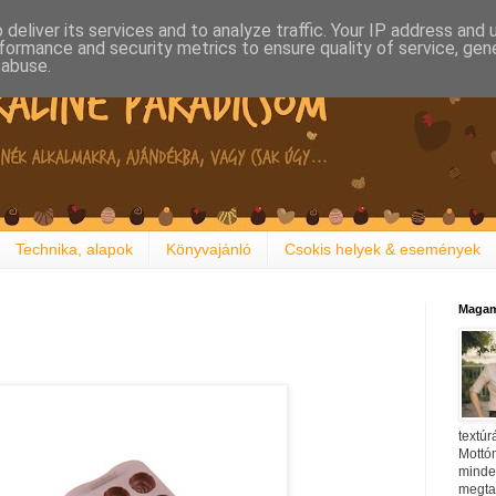
deliver its services and to analyze traffic. Your IP address and
formance and security metrics to ensure quality of service, ge
 abuse.
Technika, alapok
Könyvajánló
Csokis helyek & események
Magam
textúr
Mottóm
minden
megtal