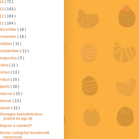
14
( 72 )
13
( 143 )
12
( 163 )
11
( 164 )
december
( 18 )
november
( 16 )
október
( 11 )
szeptember
( 12 )
augusztus
( 5 )
július
( 11 )
június
( 13 )
május
( 10 )
április
( 18 )
március
( 15 )
február
( 13 )
január
( 22 )
Részeges baracklekváros
praliné és egy díj
Megvan a nyertes!!!
Borzas csokigolyó kandírozott
naranccsal