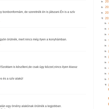
►
20
►
20
y bonbonformám, de szeretnék én is játszani.Én is a szív
►
20
▼
20
4
►
►
►
gyön örülnék, mert nincs még ilyen a konyhámban.
►
0
►
►
►
►
zoktam is készíteni,de csak úgy kézzel,nincs ilyen klassz
►
►
es és a szív alakú!
►
▼
8
talán egy örvény alakónak örülnék a legjobban.