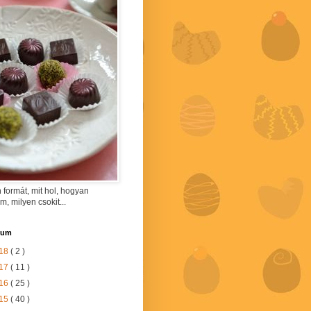
 formát, mit hol, hogyan
am, milyen csokit...
vum
18
( 2 )
17
( 11 )
16
( 25 )
15
( 40 )