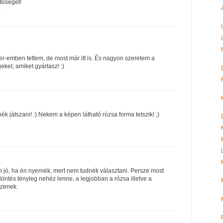
tőséget!
0
er-emben tettem, de most már itt is. És nagyon szeretem a
ket, amiket gyártasz! :)
1
tnék játszani! :) Nekem a képen látható rózsa forma tetszik! ;)
5
n jó, ha én nyernék, mert nem tudnék választani. Persze most
döntés tényleg nehéz lenne, a legjobban a rózsa illetve a
szenek.
2