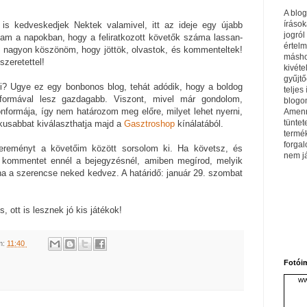
A blo
írások
is kedveskedjek Nektek valamivel, itt az ideje egy újabb
jogról
tam a napokban, hogy a feliratkozott követők száma lassan-
értel
, nagyon köszönöm, hogy jöttök, olvastok, és kommenteltek!
máshol
szeretettel!
kivéte
gyűjtő
rni? Ugye ez egy bonbonos blog, tehát adódik, hogy a boldog
teljes 
formával lesz gazdagabb. Viszont, mivel már gondolom,
blogom
formája, így nem határozom meg előre, milyet lehet nyerni,
Amenn
tüntet
ikusabbat kiválaszthatja majd a
Gasztroshop
kínálatából.
termé
forga
ereményt a követőim között sorsolom ki. Ha követsz, és
nem j
y kommentet ennél a bejegyzésnél, amiben megírod, melyik
a a szerencse neked kedvez. A határidő: január 29. szombat
s, ott is lesznek jó kis játékok!
m:
11:40
Fotói
ww