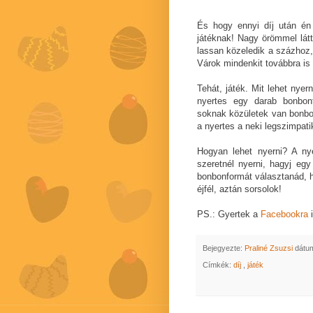
És hogy ennyi díj után én 
játéknak! Nagy örömmel lát
lassan közeledik a százhoz
Várok mindenkit továbbra is 
Tehát, játék. Mit lehet nye
nyertes egy darab bonbon
soknak közületek van bonbon
a nyertes a neki legszimpat
Hogyan lehet nyerni? A ny
szeretnél nyerni, hagyj eg
bonbonformát választanád, h
éjfél, aztán sorsolok!
PS.: Gyertek a
Facebookra
i
Bejegyezte:
Praliné Zsuzsi
dátu
Címkék:
díj
,
játék