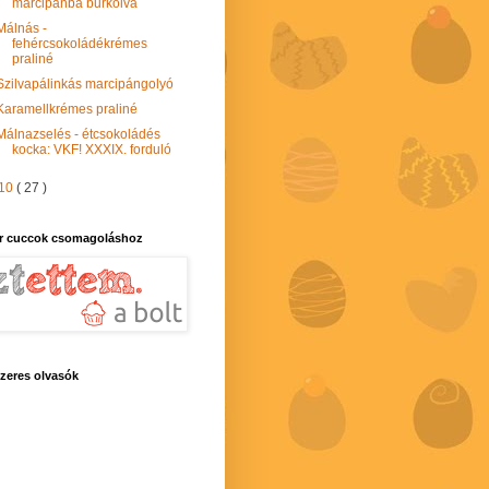
marcipánba burkolva
Málnás -
fehércsokoládékrémes
praliné
Szilvapálinkás marcipángolyó
Karamellkrémes praliné
Málnazselés - étcsokoládés
kocka: VKF! XXXIX. forduló
10
( 27 )
r cuccok csomagoláshoz
zeres olvasók