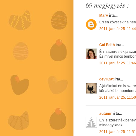
69 megjegyzés :
Mary
írta...
Eri én követlek ha nem 
2011. január 25. 11:44
Gál Edith
írta...
Én is szeretnék játszani
És mivel nincs bonbon
2011. január 25. 11:46
devilCat
írta...
A játékokat én is szer
kör alakú bonbonforma 
2011. január 25. 11:50
autumn
írta...
Én is szeretnék benev
mindegyiknek!
2011. január 25. 11:51