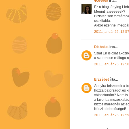
4Gyerek
írta...
Ez a blog tényleg Lieb
Megint játéééééék?
Bizisten sok formám va
csokitábla.
Akkor ezennel megpá
2011. január 25. 12:5
Diabolus
írta...
Szia! Én is csatlakozn
a szerencse csillaga 
2011. január 25. 12:5
Erzsébet
írta...
Annyira tetszenek a b
hozzá bátorságot és ki
választanám? Nem is t
a favorit a mézeskalác
biztos maradnék az e
Köszi a lehetőséget!
2011. január 25. 12:5