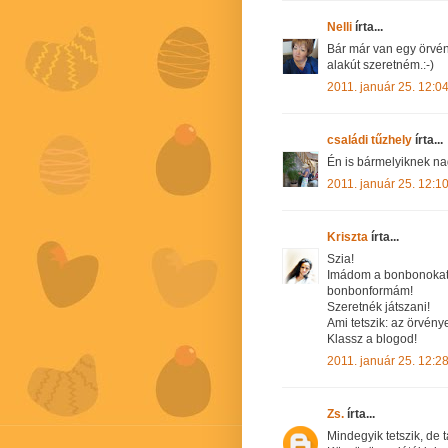
Nelli
írta...
Bár már van egy örvén
alakút szeretném.:-)
2011. január 25. 12:0
családi tűzhely
írta...
Én is bármelyiknek na
2011. január 25. 12:1
Kriszta
írta...
Szia!
Imádom a bonbonokat!S
bonbonformám!
Szeretnék játszani!
Ami tetszik: az örvény
Klassz a blogod!
2011. január 25. 12:2
Zs.
írta...
Mindegyik tetszik, de 