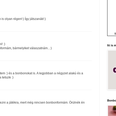
is olyan régen!:) Így játszanák!:)
W
! :)
Itt is
formám, bármelyiket válaszatnám...:)
etem :) és a bonbonokat is. A legjobban a négyzet alakú és a
tetszik :)
Bonbo
ezni a játékra, mert még nincsen bonbonformám. Örülnék én