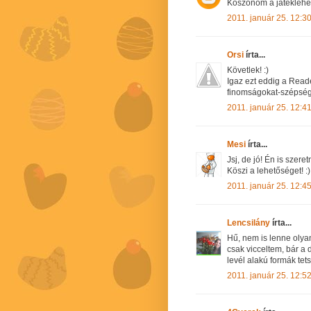
Köszönöm a játéklehe
2011. január 25. 12:3
Orsi
írta...
Követlek! :)
Igaz ezt eddig a Read
finomságokat-szépsége
2011. január 25. 12:4
Mesi
írta...
Jsj, de jó! Én is szere
Köszi a lehetőséget! :)
2011. január 25. 12:4
Lencsilány
írta...
Hű, nem is lenne olya
csak vicceltem, bár a 
levél alakú formák tet
2011. január 25. 12:5