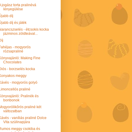
A jogász torta pralinévá
lényegülése
Újabb díj
Újabb díj és játék
Narancszselés - étcsokis kocka
jázminos zöldteával...
Díj
Fahéjas - mogyorós
rózsapraliné
Könyvajánló: Making Fine
Chocolates
Diós - borzselés kocka
Konyakos meggy
Kávés - mogyorós golyó
Limoncellós praliné
Könyvajánló: Pralinék és
bonbonok
Mogyorólikőrös praliné két
változatban
Kávés - vaníliás praliné Dolce
Vita szülinapjára
Rumos meggy csokiba és