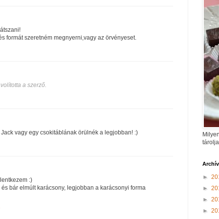
játszani!
és formát szeretném megnyerni,vagy az örvényeset.
volította a szerző.
y Jack vagy egy csokitáblának örülnék a legjobban! :)
Milyen
tárolj
Archí
►
20
elentkezem :)
 és bár elmúlt karácsony, legjobban a karácsonyi forma
►
20
►
20
1
►
20