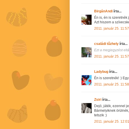
BirgánAndi
írta...
Én is, én is szeretnék 
Azt hiszem a szívecsk
2011. január 25. 11:57
családi tűzhely
írta...
Ezt a megjegyzést eltá
2011. január 25. 11:57
Ladybug
írta...
Én is szeretnék! :) Eg
2011. január 25. 11:58
Zsiri
írta...
Dejó, játék, ezennel j
Bármelyiknek örülnék,
tetszik :)
2011. január 25. 12:0