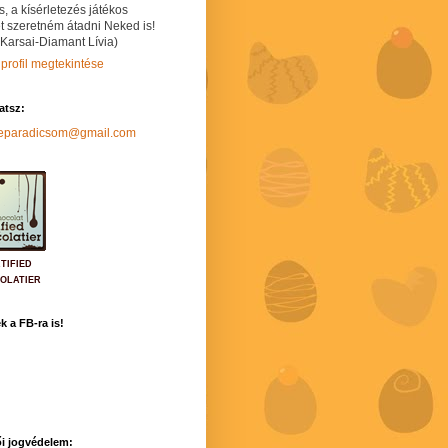
s, a kísérletezés játékos
t szeretném átadni Neked is!
 Karsai-Diamant Lívia)
 profil megtekintése
hatsz:
neparadicsom@gmail.com
TIFIED
OLATIER
k a FB-ra is!
i jogvédelem: