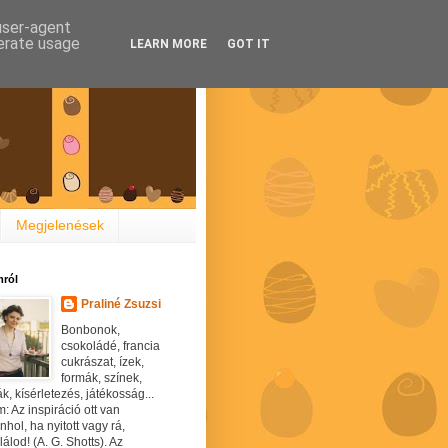
 user-agent
nerate usage
LEARN MORE
GOT IT
Megjelenések
ról
Praliné Zsuzsi
Bonbonok,
csokoládé, francia
cukrászat, ízek,
formák, színek,
ák, kísérletezés, játékosság...
: Az inspiráció ott van
hol, ha nyitott vagy rá,
álod! (A. G. Shotts). Az