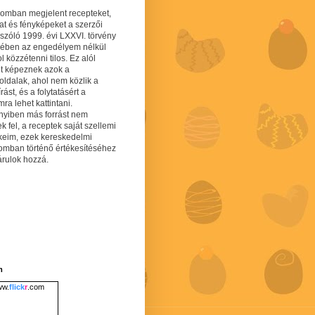
gomban megjelent recepteket,
at és fényképeket a szerzői
 szóló 1999. évi LXXVI. törvény
mében az engedélyem nélkül
 közzétenni tilos. Ez alól
lt képeznek azok a
oldalak, ahol nem közlik a
írást, és a folytatásért a
ra lehet kattintani.
yiben más forrást nem
ek fel, a receptek saját szellemi
keim, ezek kereskedelmi
lomban történő értékesítéséhez
árulok hozzá.
m
w.
flick
r
.com