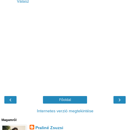
Válasz
‹
›
Főoldal
Internetes verzió megtekintése
Magamról
Praliné Zsuzsi