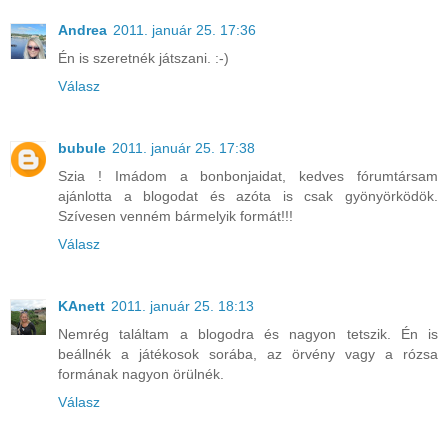
Andrea
2011. január 25. 17:36
Én is szeretnék játszani. :-)
Válasz
bubule
2011. január 25. 17:38
Szia ! Imádom a bonbonjaidat, kedves fórumtársam
ajánlotta a blogodat és azóta is csak gyönyörködök.
Szívesen venném bármelyik formát!!!
Válasz
KAnett
2011. január 25. 18:13
Nemrég találtam a blogodra és nagyon tetszik. Én is
beállnék a játékosok sorába, az örvény vagy a rózsa
formának nagyon örülnék.
Válasz