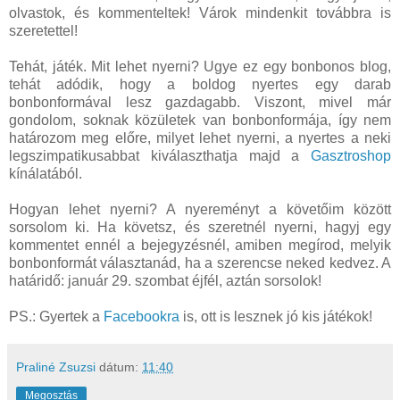
olvastok, és kommenteltek! Várok mindenkit továbbra is
szeretettel!
Tehát, játék. Mit lehet nyerni? Ugye ez egy bonbonos blog,
tehát adódik, hogy a boldog nyertes egy darab
bonbonformával lesz gazdagabb. Viszont, mivel már
gondolom, soknak közületek van bonbonformája, így nem
határozom meg előre, milyet lehet nyerni, a nyertes a neki
legszimpatikusabbat kiválaszthatja majd a
Gasztroshop
kínálatából.
Hogyan lehet nyerni? A nyereményt a követőim között
sorsolom ki. Ha követsz, és szeretnél nyerni, hagyj egy
kommentet ennél a bejegyzésnél, amiben megírod, melyik
bonbonformát választanád, ha a szerencse neked kedvez. A
határidő: január 29. szombat éjfél, aztán sorsolok!
PS.: Gyertek a
Facebookra
is, ott is lesznek jó kis játékok!
Praliné Zsuzsi
dátum:
11:40
Megosztás