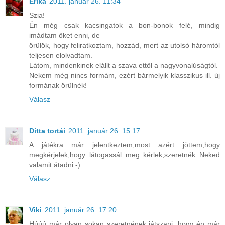
Erika
2011. január 26. 11:34
Szia!
Én még csak kacsingatok a bon-bonok felé, mindig
imádtam őket enni, de
örülök, hogy feliratkoztam, hozzád, mert az utolsó háromtól
teljesen elolvadtam.
Látom, mindenkinek elállt a szava ettől a nagyvonalúságtól.
Nekem még nincs formám, ezért bármelyik klasszikus ill. új
formának örülnék!
Válasz
Ditta tortái
2011. január 26. 15:17
A játékra már jelentkeztem,most azért jöttem,hogy
megkérjelek,hogy látogassál meg kérlek,szeretnék Neked
valamit átadni:-)
Válasz
Viki
2011. január 26. 17:20
Húúú már olyan sokan szeretnének játszani, hogy én már