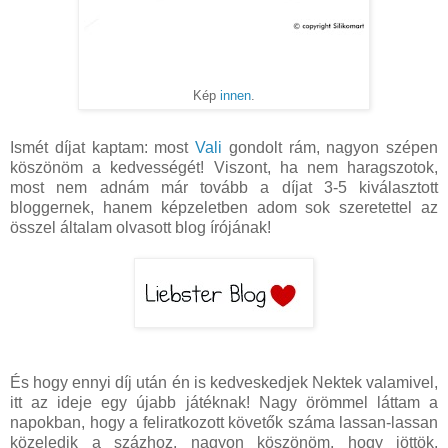
Kép
innen
.
Ismét díjat kaptam: most
Vali
gondolt rám, nagyon szépen
köszönöm a kedvességét! Viszont, ha nem haragszotok,
most nem adnám már tovább a díjat 3-5 kiválasztott
bloggernek, hanem képzeletben adom sok szeretettel az
összel általam olvasott blog írójának!
És hogy ennyi díj után én is kedveskedjek Nektek valamivel,
itt az ideje egy újabb játéknak! Nagy örömmel láttam a
napokban, hogy a feliratkozott követők száma lassan-lassan
közeledik a százhoz, nagyon köszönöm, hogy jöttök,