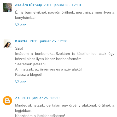
családi tűzhely
2011. január 25. 12:10
Én is bármelyiknek nagyön örülnék, mert nincs még ilyen a
konyhámban.
Válasz
Kriszta
2011. január 25. 12:28
Szia!
Imádom a bonbonokat!Szoktam is készíteni,de csak úgy
kézzel,nincs ilyen klassz bonbonformám!
Szeretnék játszani!
Ami tetszik: az örvényes és a szív alakú!
Klassz a blogod!
Válasz
Zs.
2011. január 25. 12:30
Mindegyik tetszik, de talán egy örvény alakónak örülnék a
legjobban.
Köszönöm a játéklehetőséget!