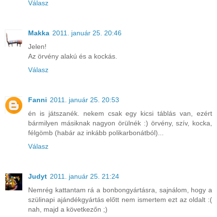
Válasz
Makka
2011. január 25. 20:46
Jelen!
Az örvény alakú és a kockás.
Válasz
Fanni
2011. január 25. 20:53
én is játszanék. nekem csak egy kicsi táblás van, ezért
bármilyen másiknak nagyon örülnék :) örvény, szív, kocka,
félgömb (habár az inkább polikarbonátból)...
Válasz
Judyt
2011. január 25. 21:24
Nemrég kattantam rá a bonbongyártásra, sajnálom, hogy a
szülinapi ajándékgyártás előtt nem ismertem ezt az oldalt :(
nah, majd a következőn ;)