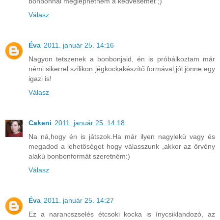
bonbonnal meglephetném a kedvesemet ;)
Válasz
Éva
2011. január 25. 14:16
Nagyon tetszenek a bonbonjaid, én is próbálkoztam már
némi sikerrel szilikon jégkockakészítő formával,jól jönne egy
igazi is!
Válasz
Cakeni
2011. január 25. 14:18
Na ná,hogy én is játszok.Ha már ilyen nagylekü vagy és
megadod a lehetöséget hogy válasszunk ,akkor az örvény
alakú bonbonformát szeretném:)
Válasz
Éva
2011. január 25. 14:27
Ez a narancszselés étcsoki kocka is ínycsiklandozó, az