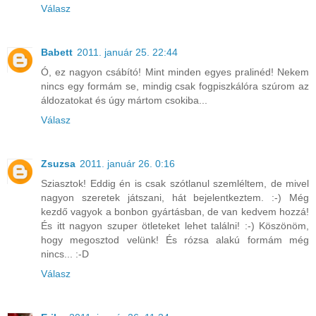
Válasz
Babett
2011. január 25. 22:44
Ó, ez nagyon csábító! Mint minden egyes pralinéd! Nekem
nincs egy formám se, mindig csak fogpiszkálóra szúrom az
áldozatokat és úgy mártom csokiba...
Válasz
Zsuzsa
2011. január 26. 0:16
Sziasztok! Eddig én is csak szótlanul szemléltem, de mivel
nagyon szeretek játszani, hát bejelentkeztem. :-) Még
kezdő vagyok a bonbon gyártásban, de van kedvem hozzá!
És itt nagyon szuper ötleteket lehet találni! :-) Köszönöm,
hogy megosztod velünk! És rózsa alakú formám még
nincs... :-D
Válasz