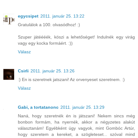
egycsipet
2011. január 25. 13:22
Gratulálok a 100. olvasódhoz! :)
Szuper játéééék, köszi a lehetőséget! Indulnék egy virág
vagy egy kocka formáért. :))
Válasz
Csirli
2011. január 25. 13:26
:) En is szeretnek jatszani! Az orvenyeset szeretnem. :)
Válasz
Gabi, a tortatanonc
2011. január 25. 13:29
Naná, hogy szeretnék én is játszani! Nekem sincs még
bonbon formám, ha nyernék, akkor a négyzetes alakút
választanám! Egyébként úgy vagyok, mint Gombóc Artúr,
hogy szeretem a kereket, a szögleteset... szóval mind