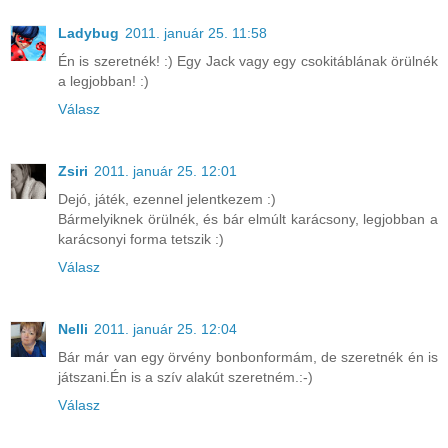
Ladybug
2011. január 25. 11:58
Én is szeretnék! :) Egy Jack vagy egy csokitáblának örülnék
a legjobban! :)
Válasz
Zsiri
2011. január 25. 12:01
Dejó, játék, ezennel jelentkezem :)
Bármelyiknek örülnék, és bár elmúlt karácsony, legjobban a
karácsonyi forma tetszik :)
Válasz
Nelli
2011. január 25. 12:04
Bár már van egy örvény bonbonformám, de szeretnék én is
játszani.Én is a szív alakút szeretném.:-)
Válasz