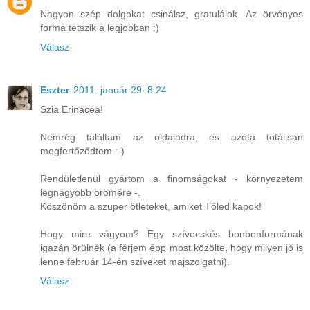
Nagyon szép dolgokat csinálsz, gratulálok. Az örvényes
forma tetszik a legjobban :)
Válasz
Eszter
2011. január 29. 8:24
Szia Erinacea!
Nemrég találtam az oldaladra, és azóta totálisan
megfertőződtem :-)
Rendületlenül gyártom a finomságokat - környezetem
legnagyobb örömére -.
Köszönöm a szuper ötleteket, amiket Tőled kapok!
Hogy mire vágyom? Egy szívecskés bonbonformának
igazán örülnék (a férjem épp most közölte, hogy milyen jó is
lenne február 14-én szíveket majszolgatni).
Válasz