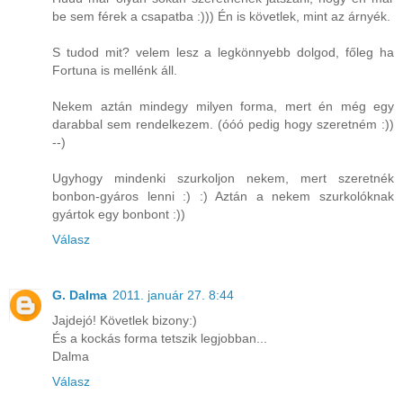
be sem férek a csapatba :))) Én is követlek, mint az árnyék.
S tudod mit? velem lesz a legkönnyebb dolgod, főleg ha
Fortuna is mellénk áll.
Nekem aztán mindegy milyen forma, mert én még egy
darabbal sem rendelkezem. (óóó pedig hogy szeretném :))
--)
Ugyhogy mindenki szurkoljon nekem, mert szeretnék
bonbon-gyáros lenni :) :) Aztán a nekem szurkolóknak
gyártok egy bonbont :))
Válasz
G. Dalma
2011. január 27. 8:44
Jajdejó! Követlek bizony:)
És a kockás forma tetszik legjobban...
Dalma
Válasz