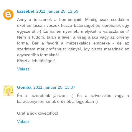
Erzsébet
2011. január 25. 12:59
Annyira tetszenek a bon-bonjaid! Mindig csak csodálom
őket és lassan veszek hozzá bátorságot és kipróbálok egy
egyszerűt :-) És ha én nyernék, melyiket is választanám?
Nem is tudom, talán a levél, a virág alakú vagy az örvény
forma. Bár a favorit a mézeskalács emberke - de az
szerintem már profizmust igényel, így biztos maradnék az
egyszerűbb formáknál.
Köszi a lehetőséget!
Válasz
Gomba
2011. január 25. 13:07
Én is szeretnék játszani :) És a szívecskés vagy a
karácsonyi formának örülnék a legjobban :)
Grat a sok követőhöz!
Válasz