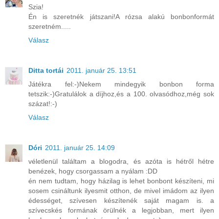
Szia!
Én is szeretnék játszani!A rózsa alakú bonbonformát
szeretném.....
Válasz
Ditta tortái
2011. január 25. 13:51
Játékra fel:-)Nekem mindegyik bonbon forma
tetszik:-)Gratulálok a díjhoz,és a 100. olvasódhoz,még sok
százat!:-)
Válasz
Dóri
2011. január 25. 14:09
véletlenül találtam a blogodra, és azóta is hétről hétre
benézek, hogy csorgassam a nyálam :DD
én nem tudtam, hogy házilag is lehet bonbont készíteni, mi
sosem csináltunk ilyesmit otthon, de mivel imádom az ilyen
édességet, szívesen készítenék saját magam is. a
szívecskés formának örülnék a legjobban, mert ilyen