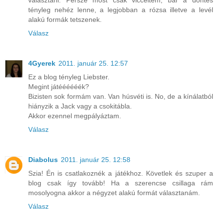
választani. Persze most csak vicceltem, bár a döntés
tényleg nehéz lenne, a legjobban a rózsa illetve a levél
alakú formák tetszenek.
Válasz
4Gyerek
2011. január 25. 12:57
Ez a blog tényleg Liebster.
Megint játéééééék?
Bizisten sok formám van. Van húsvéti is. No, de a kínálatból
hiányzik a Jack vagy a csokitábla.
Akkor ezennel megpályáztam.
Válasz
Diabolus
2011. január 25. 12:58
Szia! Én is csatlakoznék a játékhoz. Követlek és szuper a
blog csak így tovább! Ha a szerencse csillaga rám
mosolyogna akkor a négyzet alakú formát választanám.
Válasz