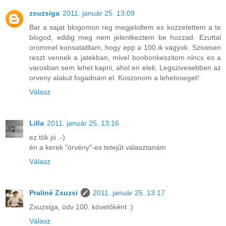
zsuzsiga
2011. január 25. 13:09
Bar a sajat blogomon reg megjeloltem es kozzetettem a te
blogod, eddig meg nem jelentkeztem be hozzad. Ezuttal
orommel konsatatltam, hogy epp a 100.ik vagyok. Szivesen
reszt vennek a jatekban, mivel bonbonkeszitom nincs es a
varosban sem lehet kapni, ahol en elek. Legszivesebben az
orveny alakut fogadnam el. Koszonom a lehetoseget!
Válasz
Lilla
2011. január 25. 13:16
ez tök jó .-)
én a kerek "örvény"-es tetejűt választanám
Válasz
Praliné Zsuzsi
2011. január 25. 13:17
Zsuzsiga, üdv 100. követőként :)
Válasz