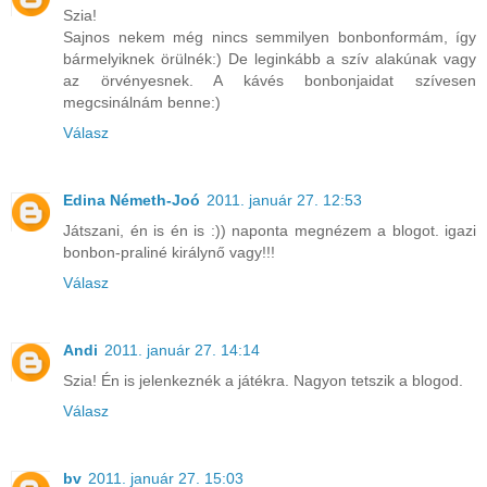
Szia!
Sajnos nekem még nincs semmilyen bonbonformám, így
bármelyiknek örülnék:) De leginkább a szív alakúnak vagy
az örvényesnek. A kávés bonbonjaidat szívesen
megcsinálnám benne:)
Válasz
Edina Németh-Joó
2011. január 27. 12:53
Játszani, én is én is :)) naponta megnézem a blogot. igazi
bonbon-praliné királynő vagy!!!
Válasz
Andi
2011. január 27. 14:14
Szia! Én is jelenkeznék a játékra. Nagyon tetszik a blogod.
Válasz
bv
2011. január 27. 15:03