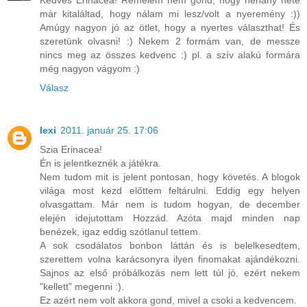
Kedves Erinacea! Remélem nem gond, hogy néhány hete
már kitaláltad, hogy nálam mi lesz/volt a nyeremény :))
Amúgy nagyon jó az ötlet, hogy a nyertes választhat! És
szeretünk olvasni! :) Nekem 2 formám van, de messze
nincs meg az összes kedvenc :) pl. a szív alakú formára
még nagyon vágyom :)
Válasz
lexi
2011. január 25. 17:06
Szia Erinacea!
Én is jelentkeznék a játékra.
Nem tudom mit is jelent pontosan, hogy követés. A blogok
világa most kezd előttem feltárulni. Eddig egy helyen
olvasgattam. Már nem is tudom hogyan, de december
elején idejutottam Hozzád. Azóta majd minden nap
benézek, igaz eddig szótlanul tettem.
A sok csodálatos bonbon láttán és is belelkesedtem,
szerettem volna karácsonyra ilyen finomakat ajándékozni.
Sajnos az első próbálkozás nem lett túl jó, ezért nekem
"kellett" megenni :).
Ez azért nem volt akkora gond, mivel a csoki a kedvencem.