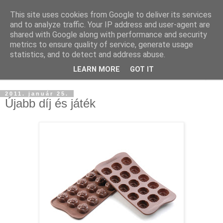
This site uses cookies from Google to deliver its services
and to analyze traffic. Your IP address and user-agent are
shared with Google along with performance and security
metrics to ensure quality of service, generate usage
statistics, and to detect and address abuse.
LEARN MORE
GOT IT
▼
2011. január 25.
Újabb díj és játék