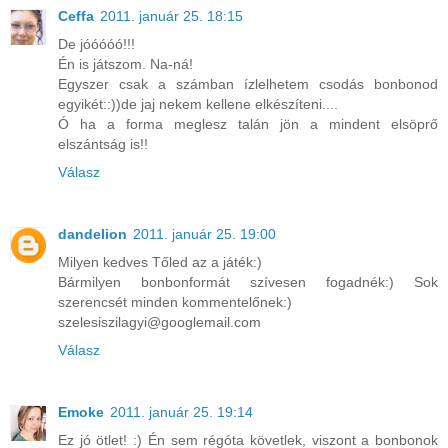
Ceffa
2011. január 25. 18:15
De jóóóóó!!!
Én is játszom. Na-ná!
Egyszer csak a számban ízlelhetem csodás bonbonod
egyikét::))de jaj nekem kellene elkészíteni....
Ó ha a forma meglesz talán jön a mindent elsöprő
elszántság is!!
Válasz
dandelion
2011. január 25. 19:00
Milyen kedves Tőled az a játék:)
Bármilyen bonbonformát szívesen fogadnék:) Sok
szerencsét minden kommentelőnek:)
szelesiszilagyi@googlemail.com
Válasz
Emoke
2011. január 25. 19:14
Ez jó ötlet! :) Én sem régóta követlek, viszont a bonbonok