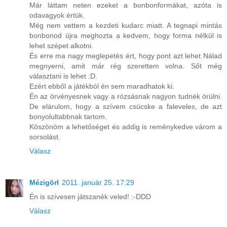
Már láttam neten ezeket a bonbonformákat, azóta is
odavagyok értük.
Még nem vettem a kezdeti kudarc miatt. A tegnapi mintás
bonbonod újra meghozta a kedvem, hogy forma nélkül is
lehet szépet alkotni.
És erre ma nagy meglepetés ért, hogy pont azt lehet Nálad
megnyerni, amit már rég szerettem volna. Sőt még
választani is lehet :D.
Ezért ebből a játékból én sem maradhatok ki.
Én az örvényesnek vagy a rózsásnak nagyon tudnék örülni.
De elárulom, hogy a szívem csücske a faleveles, de azt
bonyolultabbnak tartom.
Köszönöm a lehetőséget és addig is reménykedve várom a
sorsolást.
Válasz
Mézigörl
2011. január 25. 17:29
Én is szívesen játszanék veled! :-DDD
Válasz