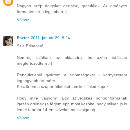
Nagyon szép dolgokat csinálsz, gratulálok. Az örvényes
forma tetszik a legjobban :)
Válasz
Eszter
2011. január 29. 8:24
Szia Erinacea!
Nemrég találtam az oldaladra, és azóta totálisan
megfertőződtem :-)
Rendületlenül gyártom a finomságokat - környezetem
legnagyobb örömére -.
Köszönöm a szuper ötleteket, amiket Tőled kapok!
Hogy mire vágyom? Egy szívecskés bonbonformának
igazán örülnék (a férjem épp most közölte, hogy milyen jó is
lenne február 14-én szíveket majszolgatni).
Válasz