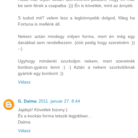
be sem férek a csapatba :))) Én is követlek, mint az árnyék.
S tudod mit? velem lesz a legkönnyebb dolgod, főleg ha
Fortuna is mellénk áll.
Nekem aztán mindegy milyen forma, mert én még egy
darabbal sem rendelkezem. (óóó pedig hogy szeretném :))
--)
Ugyhogy mindenki szurkoljon nekem, mert szeretnék
bonbon-gyáros lenni :) :) Aztán a nekem szurkolóknak
gyártok egy bonbont :))
Válasz
G. Dalma
2011. január 27. 8:44
Jajdejó! Követlek bizony:)
És a kockás forma tetszik legjobban...
Dalma
Válasz