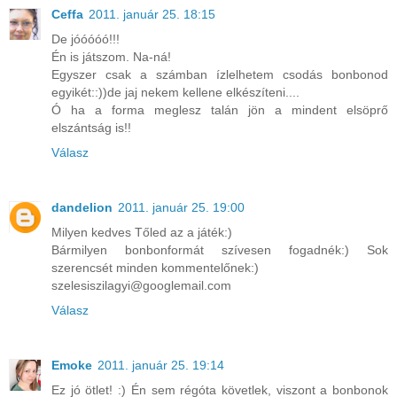
Ceffa
2011. január 25. 18:15
De jóóóóó!!!
Én is játszom. Na-ná!
Egyszer csak a számban ízlelhetem csodás bonbonod
egyikét::))de jaj nekem kellene elkészíteni....
Ó ha a forma meglesz talán jön a mindent elsöprő
elszántság is!!
Válasz
dandelion
2011. január 25. 19:00
Milyen kedves Tőled az a játék:)
Bármilyen bonbonformát szívesen fogadnék:) Sok
szerencsét minden kommentelőnek:)
szelesiszilagyi@googlemail.com
Válasz
Emoke
2011. január 25. 19:14
Ez jó ötlet! :) Én sem régóta követlek, viszont a bonbonok