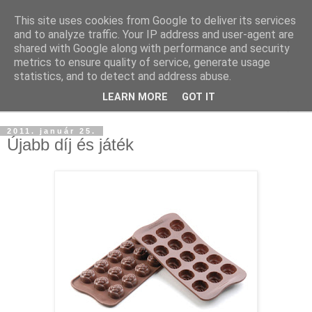
This site uses cookies from Google to deliver its services
and to analyze traffic. Your IP address and user-agent are
shared with Google along with performance and security
metrics to ensure quality of service, generate usage
statistics, and to detect and address abuse.
LEARN MORE
GOT IT
▼
2011. január 25.
Újabb díj és játék