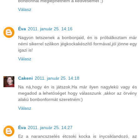
bonbonnal meglephetném a kedvesemet ;)
Válasz
Éva
2011. január 25. 14:16
Nagyon tetszenek a bonbonjaid, én is próbálkoztam már
némi sikerrel szilikon jégkockakészítő formával,jól jönne egy
igazi is!
Válasz
Cakeni
2011. január 25. 14:18
Na ná,hogy én is játszok.Ha már ilyen nagylekü vagy és
megadod a lehetöséget hogy válasszunk ,akkor az örvény
alakú bonbonformát szeretném:)
Válasz
Éva
2011. január 25. 14:27
Ez a narancszselés étcsoki kocka is ínycsiklandozó, az