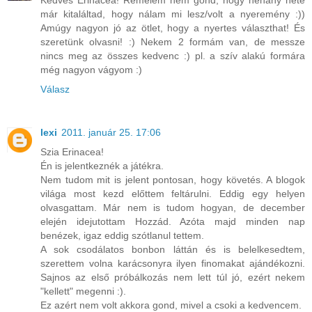
Kedves Erinacea! Remélem nem gond, hogy néhány hete
már kitaláltad, hogy nálam mi lesz/volt a nyeremény :))
Amúgy nagyon jó az ötlet, hogy a nyertes választhat! És
szeretünk olvasni! :) Nekem 2 formám van, de messze
nincs meg az összes kedvenc :) pl. a szív alakú formára
még nagyon vágyom :)
Válasz
lexi
2011. január 25. 17:06
Szia Erinacea!
Én is jelentkeznék a játékra.
Nem tudom mit is jelent pontosan, hogy követés. A blogok
világa most kezd előttem feltárulni. Eddig egy helyen
olvasgattam. Már nem is tudom hogyan, de december
elején idejutottam Hozzád. Azóta majd minden nap
benézek, igaz eddig szótlanul tettem.
A sok csodálatos bonbon láttán és is belelkesedtem,
szerettem volna karácsonyra ilyen finomakat ajándékozni.
Sajnos az első próbálkozás nem lett túl jó, ezért nekem
"kellett" megenni :).
Ez azért nem volt akkora gond, mivel a csoki a kedvencem.