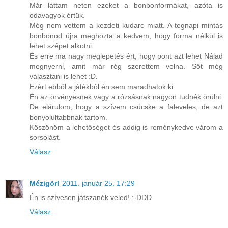
Már láttam neten ezeket a bonbonformákat, azóta is
odavagyok értük.
Még nem vettem a kezdeti kudarc miatt. A tegnapi mintás
bonbonod újra meghozta a kedvem, hogy forma nélkül is
lehet szépet alkotni.
És erre ma nagy meglepetés ért, hogy pont azt lehet Nálad
megnyerni, amit már rég szerettem volna. Sőt még
választani is lehet :D.
Ezért ebből a játékból én sem maradhatok ki.
Én az örvényesnek vagy a rózsásnak nagyon tudnék örülni.
De elárulom, hogy a szívem csücske a faleveles, de azt
bonyolultabbnak tartom.
Köszönöm a lehetőséget és addig is reménykedve várom a
sorsolást.
Válasz
Mézigörl
2011. január 25. 17:29
Én is szívesen játszanék veled! :-DDD
Válasz