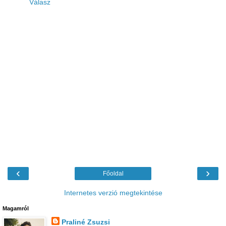
Válasz
‹
›
Főoldal
Internetes verzió megtekintése
Magamról
Praliné Zsuzsi