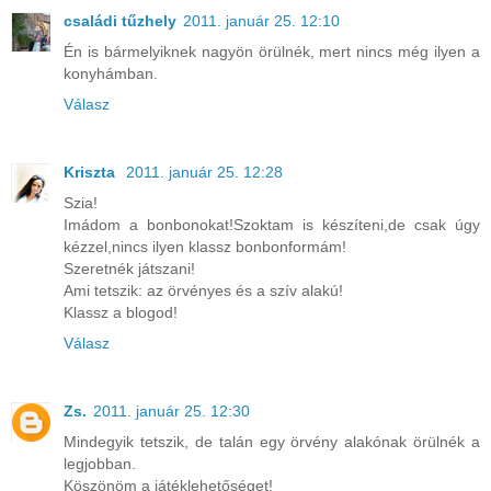
családi tűzhely
2011. január 25. 12:10
Én is bármelyiknek nagyön örülnék, mert nincs még ilyen a
konyhámban.
Válasz
Kriszta
2011. január 25. 12:28
Szia!
Imádom a bonbonokat!Szoktam is készíteni,de csak úgy
kézzel,nincs ilyen klassz bonbonformám!
Szeretnék játszani!
Ami tetszik: az örvényes és a szív alakú!
Klassz a blogod!
Válasz
Zs.
2011. január 25. 12:30
Mindegyik tetszik, de talán egy örvény alakónak örülnék a
legjobban.
Köszönöm a játéklehetőséget!