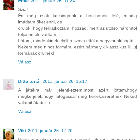
Erika
2011. január 26. 11:34
Szia!
Én még csak kacsingatok a bon-bonok felé, mindig
imádtam őket enni, de
örülök, hogy feliratkoztam, hozzád, mert az utolsó háromtól
teljesen elolvadtam.
Látom, mindenkinek elállt a szava ettől a nagyvonalúságtól.
Nekem még nincs formám, ezért bármelyik klasszikus ill. új
formának örülnék!
Válasz
Ditta tortái
2011. január 26. 15:17
A játékra már jelentkeztem,most azért jöttem,hogy
megkérjelek,hogy látogassál meg kérlek,szeretnék Neked
valamit átadni:-)
Válasz
Viki
2011. január 26. 17:20
Húúú már olyan sokan szeretnének játszani, hogy én már