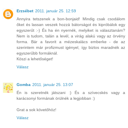
Erzsébet
2011. január 25. 12:59
Annyira tetszenek a bon-bonjaid! Mindig csak csodálom
őket és lassan veszek hozzá bátorságot és kipróbálok egy
egyszerűt :-) És ha én nyernék, melyiket is választanám?
Nem is tudom, talán a levél, a virág alakú vagy az örvény
forma. Bár a favorit a mézeskalács emberke - de az
szerintem már profizmust igényel, így biztos maradnék az
egyszerűbb formáknál.
Köszi a lehetőséget!
Válasz
Gomba
2011. január 25. 13:07
Én is szeretnék játszani :) És a szívecskés vagy a
karácsonyi formának örülnék a legjobban :)
Grat a sok követőhöz!
Válasz