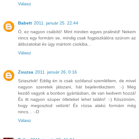
Válasz
Babett
2011. január 25. 22:44
Ó, ez nagyon csábító! Mint minden egyes pralinéd! Nekem
nincs egy formám se, mindig csak fogpiszkálóra szúrom az
áldozatokat és úgy mártom csokiba...
Válasz
Zsuzsa
2011. január 26. 0:16
Sziasztok! Eddig én is csak szótlanul szemléltem, de mivel
nagyon szeretek játszani, hát bejelentkeztem. :-) Még
kezdő vagyok a bonbon gyártásban, de van kedvem hozzá!
És itt nagyon szuper ötleteket lehet találni! :-) Köszönöm,
hogy megosztod velünk! És rózsa alakú formám még
nincs... :-D
Válasz