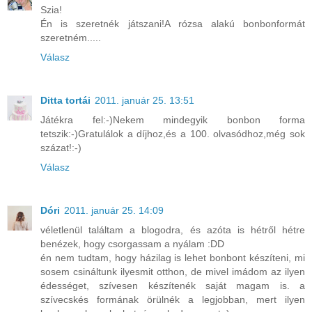
Szia!
Én is szeretnék játszani!A rózsa alakú bonbonformát
szeretném.....
Válasz
Ditta tortái
2011. január 25. 13:51
Játékra fel:-)Nekem mindegyik bonbon forma
tetszik:-)Gratulálok a díjhoz,és a 100. olvasódhoz,még sok
százat!:-)
Válasz
Dóri
2011. január 25. 14:09
véletlenül találtam a blogodra, és azóta is hétről hétre
benézek, hogy csorgassam a nyálam :DD
én nem tudtam, hogy házilag is lehet bonbont készíteni, mi
sosem csináltunk ilyesmit otthon, de mivel imádom az ilyen
édességet, szívesen készítenék saját magam is. a
szívecskés formának örülnék a legjobban, mert ilyen