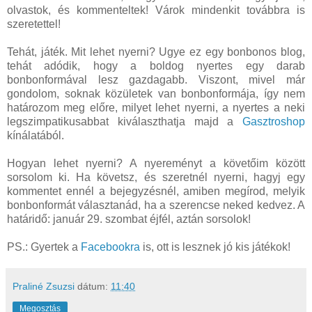
olvastok, és kommenteltek! Várok mindenkit továbbra is
szeretettel!
Tehát, játék. Mit lehet nyerni? Ugye ez egy bonbonos blog,
tehát adódik, hogy a boldog nyertes egy darab
bonbonformával lesz gazdagabb. Viszont, mivel már
gondolom, soknak közületek van bonbonformája, így nem
határozom meg előre, milyet lehet nyerni, a nyertes a neki
legszimpatikusabbat kiválaszthatja majd a
Gasztroshop
kínálatából.
Hogyan lehet nyerni? A nyereményt a követőim között
sorsolom ki. Ha követsz, és szeretnél nyerni, hagyj egy
kommentet ennél a bejegyzésnél, amiben megírod, melyik
bonbonformát választanád, ha a szerencse neked kedvez. A
határidő: január 29. szombat éjfél, aztán sorsolok!
PS.: Gyertek a
Facebookra
is, ott is lesznek jó kis játékok!
Praliné Zsuzsi
dátum:
11:40
Megosztás