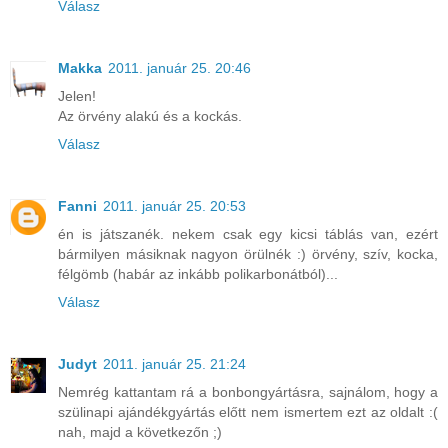
Válasz
Makka
2011. január 25. 20:46
Jelen!
Az örvény alakú és a kockás.
Válasz
Fanni
2011. január 25. 20:53
én is játszanék. nekem csak egy kicsi táblás van, ezért
bármilyen másiknak nagyon örülnék :) örvény, szív, kocka,
félgömb (habár az inkább polikarbonátból)...
Válasz
Judyt
2011. január 25. 21:24
Nemrég kattantam rá a bonbongyártásra, sajnálom, hogy a
szülinapi ajándékgyártás előtt nem ismertem ezt az oldalt :(
nah, majd a következőn ;)