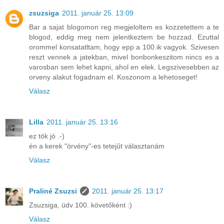
zsuzsiga
2011. január 25. 13:09
Bar a sajat blogomon reg megjeloltem es kozzetettem a te
blogod, eddig meg nem jelentkeztem be hozzad. Ezuttal
orommel konsatatltam, hogy epp a 100.ik vagyok. Szivesen
reszt vennek a jatekban, mivel bonbonkeszitom nincs es a
varosban sem lehet kapni, ahol en elek. Legszivesebben az
orveny alakut fogadnam el. Koszonom a lehetoseget!
Válasz
Lilla
2011. január 25. 13:16
ez tök jó .-)
én a kerek "örvény"-es tetejűt választanám
Válasz
Praliné Zsuzsi
2011. január 25. 13:17
Zsuzsiga, üdv 100. követőként :)
Válasz