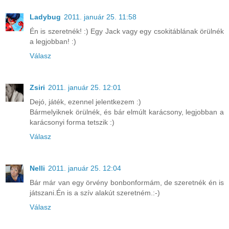
Ladybug
2011. január 25. 11:58
Én is szeretnék! :) Egy Jack vagy egy csokitáblának örülnék
a legjobban! :)
Válasz
Zsiri
2011. január 25. 12:01
Dejó, játék, ezennel jelentkezem :)
Bármelyiknek örülnék, és bár elmúlt karácsony, legjobban a
karácsonyi forma tetszik :)
Válasz
Nelli
2011. január 25. 12:04
Bár már van egy örvény bonbonformám, de szeretnék én is
játszani.Én is a szív alakút szeretném.:-)
Válasz