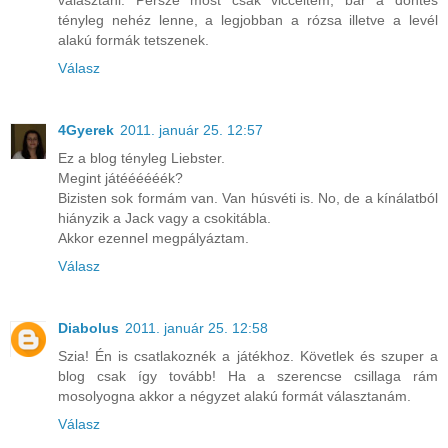
választani. Persze most csak vicceltem, bár a döntés
tényleg nehéz lenne, a legjobban a rózsa illetve a levél
alakú formák tetszenek.
Válasz
4Gyerek
2011. január 25. 12:57
Ez a blog tényleg Liebster.
Megint játéééééék?
Bizisten sok formám van. Van húsvéti is. No, de a kínálatból
hiányzik a Jack vagy a csokitábla.
Akkor ezennel megpályáztam.
Válasz
Diabolus
2011. január 25. 12:58
Szia! Én is csatlakoznék a játékhoz. Követlek és szuper a
blog csak így tovább! Ha a szerencse csillaga rám
mosolyogna akkor a négyzet alakú formát választanám.
Válasz