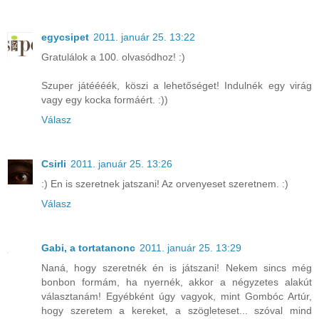
egycsipet
2011. január 25. 13:22
Gratulálok a 100. olvasódhoz! :)
Szuper játéééék, köszi a lehetőséget! Indulnék egy virág
vagy egy kocka formáért. :))
Válasz
Csirli
2011. január 25. 13:26
:) En is szeretnek jatszani! Az orvenyeset szeretnem. :)
Válasz
Gabi, a tortatanonc
2011. január 25. 13:29
Naná, hogy szeretnék én is játszani! Nekem sincs még
bonbon formám, ha nyernék, akkor a négyzetes alakút
választanám! Egyébként úgy vagyok, mint Gombóc Artúr,
hogy szeretem a kereket, a szögleteset... szóval mind