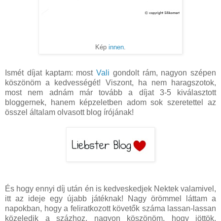
Kép
innen
.
Ismét díjat kaptam: most
Vali
gondolt rám, nagyon szépen
köszönöm a kedvességét! Viszont, ha nem haragszotok,
most nem adnám már tovább a díjat 3-5 kiválasztott
bloggernek, hanem képzeletben adom sok szeretettel az
összel általam olvasott blog írójának!
És hogy ennyi díj után én is kedveskedjek Nektek valamivel,
itt az ideje egy újabb játéknak! Nagy örömmel láttam a
napokban, hogy a feliratkozott követők száma lassan-lassan
közeledik a százhoz, nagyon köszönöm, hogy jöttök,