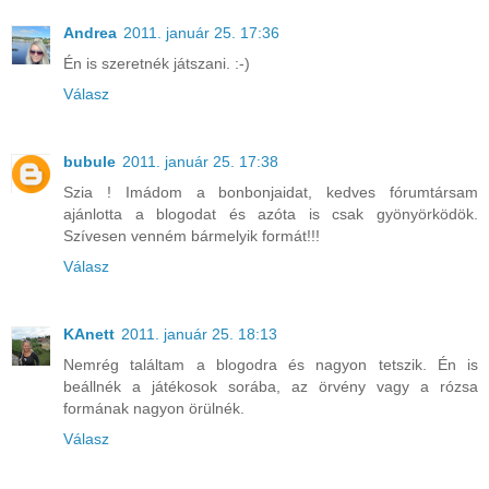
Andrea
2011. január 25. 17:36
Én is szeretnék játszani. :-)
Válasz
bubule
2011. január 25. 17:38
Szia ! Imádom a bonbonjaidat, kedves fórumtársam
ajánlotta a blogodat és azóta is csak gyönyörködök.
Szívesen venném bármelyik formát!!!
Válasz
KAnett
2011. január 25. 18:13
Nemrég találtam a blogodra és nagyon tetszik. Én is
beállnék a játékosok sorába, az örvény vagy a rózsa
formának nagyon örülnék.
Válasz