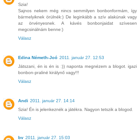
Szia!
Sajnos nekem még nincs semmilyen bonbonformám, így
bármelyiknek örülnék:) De leginkább a szív alakúnak vagy
az örvényesnek. A kávés bonbonjaidat szívesen
megcsinálnám benne:)
Válasz
Edina Németh-Joó
2011. január 27. 12:53
Játszani, én is én is :)) naponta megnézem a blogot. igazi
bonbon-praliné királynő vagy!!!
Válasz
Andi
2011. január 27. 14:14
Szia! Én is jelenkeznék a játékra. Nagyon tetszik a blogod.
Válasz
bv
2011. január 27. 15:03