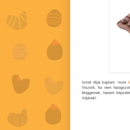
Ismét díjat kaptam: most
V
Viszont, ha nem haragszot
bloggernek, hanem képzelet
írójának!