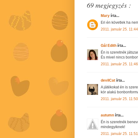
69 megjegyzés :
Mary
írta...
Eri én követlek ha nem 
2011. január 25. 11:44
Gál Edith
írta...
Én is szeretnék játszani
És mivel nincs bonbon
2011. január 25. 11:46
devilCat
írta...
A játékokat én is szer
kör alakú bonbonforma 
2011. január 25. 11:50
autumn
írta...
Én is szeretnék benev
mindegyiknek!
2011. január 25. 11:51