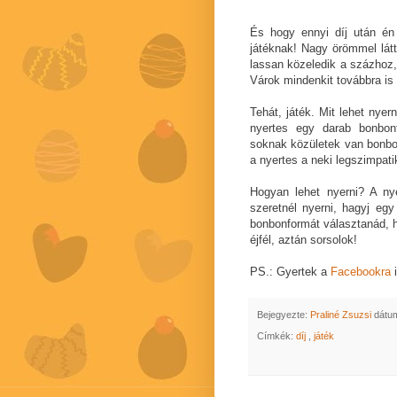
És hogy ennyi díj után én 
játéknak! Nagy örömmel lát
lassan közeledik a százhoz
Várok mindenkit továbbra is 
Tehát, játék. Mit lehet nye
nyertes egy darab bonbon
soknak közületek van bonbon
a nyertes a neki legszimpat
Hogyan lehet nyerni? A ny
szeretnél nyerni, hagyj eg
bonbonformát választanád, h
éjfél, aztán sorsolok!
PS.: Gyertek a
Facebookra
i
Bejegyezte:
Praliné Zsuzsi
dátu
Címkék:
díj
,
játék