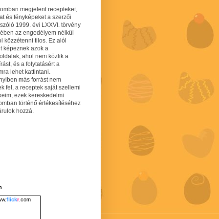
gomban megjelent recepteket,
at és fényképeket a szerzői
 szóló 1999. évi LXXVI. törvény
mében az engedélyem nélkül
 közzétenni tilos. Ez alól
lt képeznek azok a
oldalak, ahol nem közlik a
írást, és a folytatásért a
ra lehet kattintani.
yiben más forrást nem
ek fel, a receptek saját szellemi
keim, ezek kereskedelmi
lomban történő értékesítéséhez
árulok hozzá.
m
w.
flick
r
.com