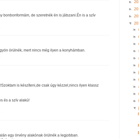
►
20
►
20
y bonbonformám, de szeretnék én is játszani.Én is a szív
►
20
▼
20
4
►
►
►
gyön örülnék, mert nincs még ilyen a konyhámban.
►
0
►
►
►
►
zoktam is készíteni,de csak úgy kézzel,nincs ilyen klassz
►
►
es és a szív alakú!
►
▼
8
talán egy örvény alakónak örülnék a legjobban.