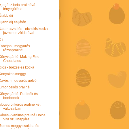
A jogász torta pralinévá
lényegülése
Újabb díj
Újabb díj és játék
Narancszselés - étcsokis kocka
jázminos zöldteával...
Díj
Fahéjas - mogyorós
rózsapraliné
Könyvajánló: Making Fine
Chocolates
Diós - borzselés kocka
Konyakos meggy
Kávés - mogyorós golyó
Limoncellós praliné
Könyvajánló: Pralinék és
bonbonok
Mogyorólikőrös praliné két
változatban
Kávés - vaníliás praliné Dolce
Vita szülinapjára
Rumos meggy csokiba és