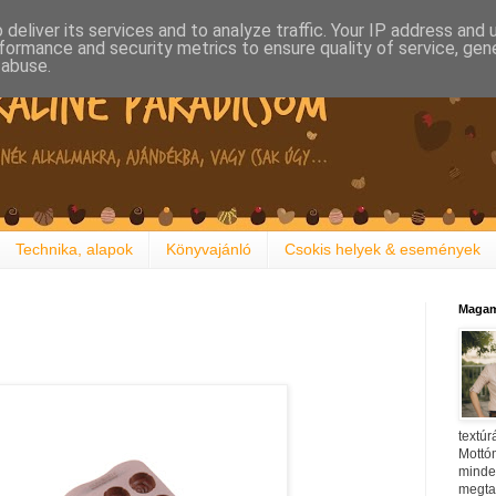
deliver its services and to analyze traffic. Your IP address and
formance and security metrics to ensure quality of service, ge
 abuse.
Technika, alapok
Könyvajánló
Csokis helyek & események
Magam
textúr
Mottóm
minden
megtal