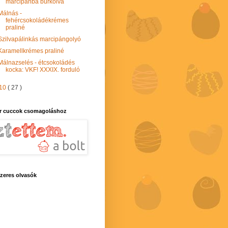
marcipánba burkolva
Málnás -
fehércsokoládékrémes
praliné
Szilvapálinkás marcipángolyó
Karamellkrémes praliné
Málnazselés - étcsokoládés
kocka: VKF! XXXIX. forduló
10
( 27 )
r cuccok csomagoláshoz
zeres olvasók