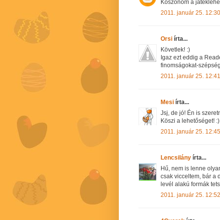
Köszönöm a játéklehe
2011. január 25. 12:3
Orsi
írta...
Követlek! :)
Igaz ezt eddig a Read
finomságokat-szépsége
2011. január 25. 12:4
Mesi
írta...
Jsj, de jó! Én is szere
Köszi a lehetőséget! :)
2011. január 25. 12:4
Lencsilány
írta...
Hű, nem is lenne olya
csak vicceltem, bár a 
levél alakú formák tet
2011. január 25. 12:5