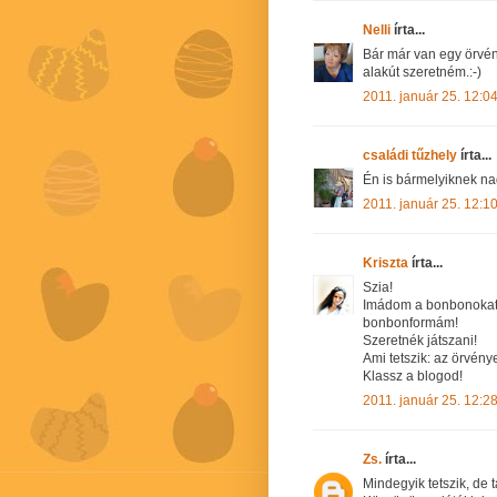
Nelli
írta...
Bár már van egy örvén
alakút szeretném.:-)
2011. január 25. 12:0
családi tűzhely
írta...
Én is bármelyiknek na
2011. január 25. 12:1
Kriszta
írta...
Szia!
Imádom a bonbonokat!S
bonbonformám!
Szeretnék játszani!
Ami tetszik: az örvény
Klassz a blogod!
2011. január 25. 12:2
Zs.
írta...
Mindegyik tetszik, de 