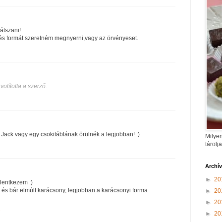
játszani!
és formát szeretném megnyerni,vagy az örvényeset.
volította a szerző.
y Jack vagy egy csokitáblának örülnék a legjobban! :)
Milyen
tárolj
Archí
►
20
elentkezem :)
 és bár elmúlt karácsony, legjobban a karácsonyi forma
►
20
►
20
1
►
20