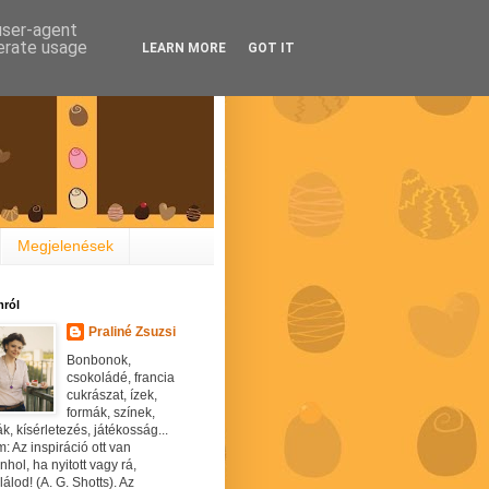
 user-agent
nerate usage
LEARN MORE
GOT IT
Megjelenések
ról
Praliné Zsuzsi
Bonbonok,
csokoládé, francia
cukrászat, ízek,
formák, színek,
ák, kísérletezés, játékosság...
: Az inspiráció ott van
hol, ha nyitott vagy rá,
álod! (A. G. Shotts). Az