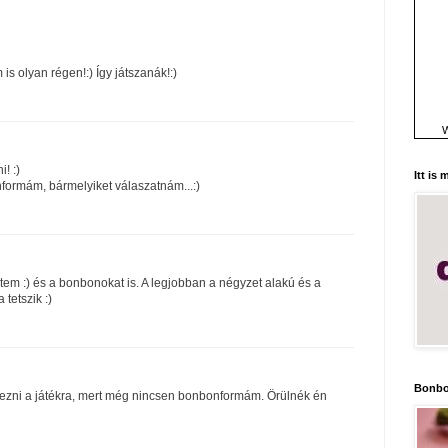
is olyan régen!:) Így játszanák!:)
W
! :)
Itt is
formám, bármelyiket válaszatnám...:)
etem :) és a bonbonokat is. A legjobban a négyzet alakú és a
tetszik :)
Bonbo
ezni a játékra, mert még nincsen bonbonformám. Örülnék én