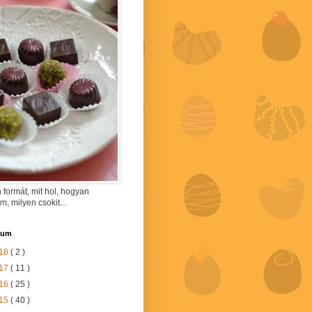
 formát, mit hol, hogyan
am, milyen csokit...
vum
18
( 2 )
17
( 11 )
16
( 25 )
15
( 40 )