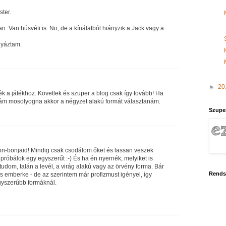
ster.
n. Van húsvéti is. No, de a kínálatból hiányzik a Jack vagy a
lyáztam.
7
►
20
ék a játékhoz. Követlek és szuper a blog csak így tovább! Ha
rám mosolyogna akkor a négyzet alakú formát választanám.
Szupe
8
on-bonjaid! Mindig csak csodálom őket és lassan veszek
próbálok egy egyszerűt :-) És ha én nyernék, melyiket is
udom, talán a levél, a virág alakú vagy az örvény forma. Bár
Rends
s emberke - de az szerintem már profizmust igényel, így
gyszerűbb formáknál.
9