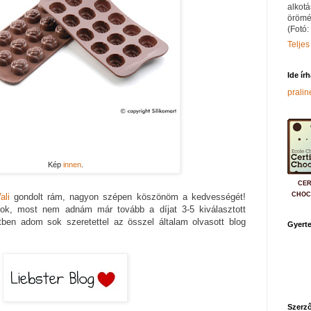
alkotá
örömé
(Fotó:
Teljes
Ide ír
prali
Kép
innen
.
CER
CHOC
ali
gondolt rám, nagyon szépen köszönöm a kedvességét!
ok, most nem adnám már tovább a díjat 3-5 kiválasztott
ben adom sok szeretettel az összel általam olvasott blog
Gyerte
Szerző