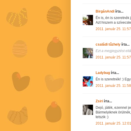
BirgánAndi
írta...
Én is, én is szeretnék 
Azt hiszem a szívecsk
2011. január 25. 11:57
családi tűzhely
írta...
Ezt a megjegyzést eltá
2011. január 25. 11:57
Ladybug
írta...
Én is szeretnék! :) Eg
2011. január 25. 11:58
Zsiri
írta...
Dejó, játék, ezennel j
Bármelyiknek örülnék,
tetszik :)
2011. január 25. 12:0