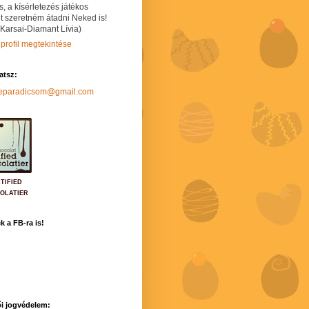
s, a kísérletezés játékos
t szeretném átadni Neked is!
 Karsai-Diamant Lívia)
 profil megtekintése
hatsz:
neparadicsom@gmail.com
TIFIED
OLATIER
k a FB-ra is!
i jogvédelem: