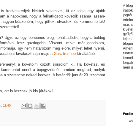
A blo
írások
is kedveskedjek Nektek valamivel, itt az ideje egy újabb
jogról
tam a napokban, hogy a feliratkozott követők száma lassan-
értel
, nagyon köszönöm, hogy jöttök, olvastok, és kommenteltek!
máshol
szeretettel!
kivéte
gyűjtő
rni? Ugye ez egy bonbonos blog, tehát adódik, hogy a boldog
teljes 
formával lesz gazdagabb. Viszont, mivel már gondolom,
blogom
formája, így nem határozom meg előre, milyet lehet nyerni,
Amenn
tüntet
ikusabbat kiválaszthatja majd a
Gasztroshop
kínálatából.
termé
forga
ereményt a követőim között sorsolom ki. Ha követsz, és
nem j
y kommentet ennél a bejegyzésnél, amiben megírod, melyik
a a szerencse neked kedvez. A határidő: január 29. szombat
s, ott is lesznek jó kis játékok!
m:
11:40
Fotói
ww