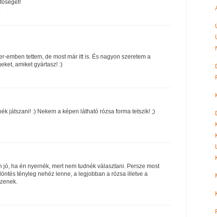
tőséget!
0
er-emben tettem, de most már itt is. És nagyon szeretem a
ket, amiket gyártasz! :)
1
tnék játszani! :) Nekem a képen látható rózsa forma tetszik! ;)
5
n jó, ha én nyernék, mert nem tudnék választani. Persze most
döntés tényleg nehéz lenne, a legjobban a rózsa illetve a
szenek.
2