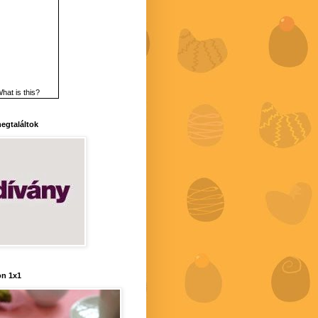
hat is this?
 megtaláltok
n 1x1