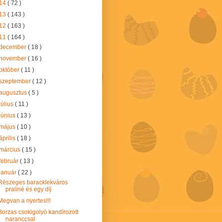
14
( 72 )
13
( 143 )
12
( 163 )
11
( 164 )
december
( 18 )
november
( 16 )
október
( 11 )
szeptember
( 12 )
augusztus
( 5 )
július
( 11 )
június
( 13 )
május
( 10 )
április
( 18 )
március
( 15 )
február
( 13 )
január
( 22 )
Részeges baracklekváros
praliné és egy díj
Megvan a nyertes!!!
Borzas csokigolyó kandírozott
naranccsal