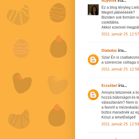
4Gyerek
írta...
Ez a blog tényleg Lieb
Megint játéééééék?
Bizisten sok formám va
csokitábla.
Akkor ezennel megpá
2011. január 25. 12:5
Diabolus
írta...
Szia! Én is csatlakozn
a szerencse csillaga 
2011. január 25. 12:5
Erzsébet
írta...
Annyira tetszenek a b
hozzá bátorságot és ki
választanám? Nem is t
a favorit a mézeskalác
biztos maradnék az e
Köszi a lehetőséget!
2011. január 25. 12:5