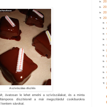
►
20
►
20
►
20
▼
20
►
►
►
►
►
►
►
►
►
►
►
▼
A szívószálas díszítés
lt, óvatosan le lehet emelni a szívószálakat, és a minta
lámporos díszítésnél a már megszilárdul csokiburokra
el kentem sávokat.