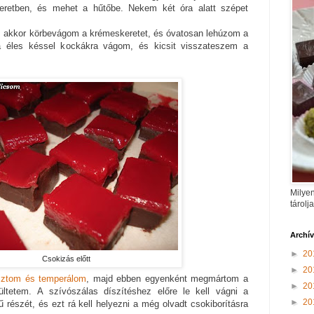
eretben, és mehet a hűtőbe. Nekem két óra alatt szépet
t, akkor körbevágom a krémeskeretet, és óvatosan lehúzom a
a éles késsel kockákra vágom, és kicsit visszateszem a
Milyen
tárolj
Archí
►
20
Csokizás előtt
►
20
ztom és temperálom
, majd ebben egyenként megmártom a
►
20
ültetem. A szívószálas díszítéshez előre le kell vágni a
►
20
 részét, és ezt rá kell helyezni a még olvadt csokiborításra