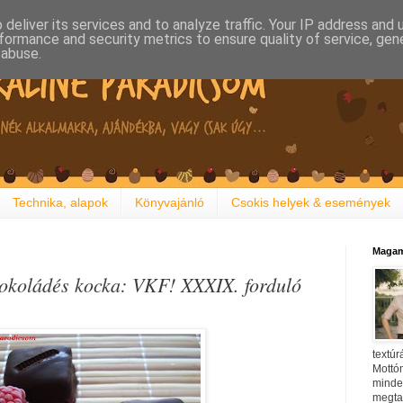
deliver its services and to analyze traffic. Your IP address and
formance and security metrics to ensure quality of service, ge
 abuse.
Technika, alapok
Könyvajánló
Csokis helyek & események
Magam
sokoládés kocka: VKF! XXXIX. forduló
textúr
Mottóm
minden
megtal