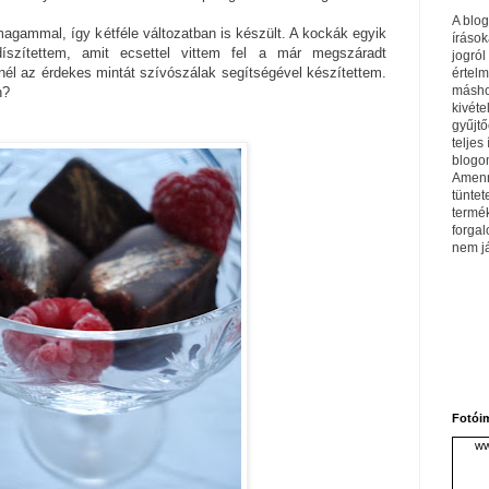
A blo
agammal, így kétféle változatban is készült. A kockák egyik
írások
 díszítettem, amit ecsettel vittem fel a már megszáradt
jogról
knél az érdekes mintát szívószálak segítségével készítettem.
értel
máshol
n?
kivéte
gyűjtő
teljes 
blogom
Amenn
tüntet
termé
forga
nem j
Fotói
ww