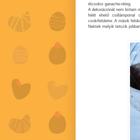
étcsokis ganache-réteg.
A dekorációnál nem bírtam m
felét ehető csillámporral
csokifelületre. A másik felü
Nektek melyik tetszik jobba