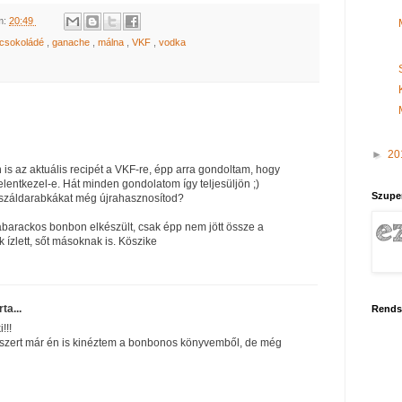
m:
20:49
tcsokoládé
,
ganache
,
málna
,
VKF
,
vodka
►
20
is az aktuális recipét a VKF-re, épp arra gondoltam, hogy
elentkezel-e. Hát minden gondolatom így teljesüljön ;)
Szupe
ószáldarabkákat még újrahasznosítod?
barackos bonbon elkészült, csak épp nem jött össze a
ízlett, sőt másoknak is. Köszike
rta...
Rends
!!!
dszert már én is kinéztem a bonbonos könyvemből, de még