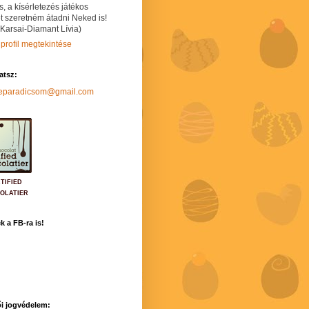
s, a kísérletezés játékos
t szeretném átadni Neked is!
 Karsai-Diamant Lívia)
 profil megtekintése
hatsz:
neparadicsom@gmail.com
TIFIED
OLATIER
k a FB-ra is!
i jogvédelem: