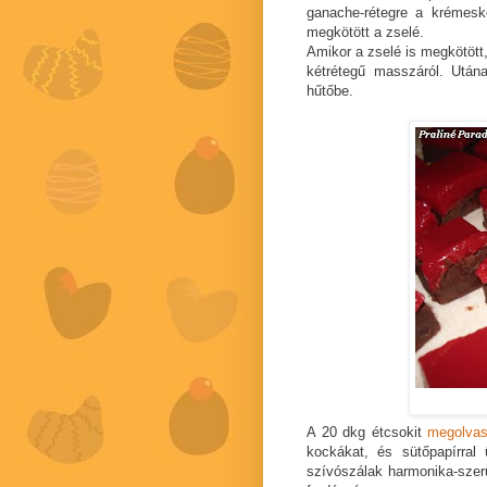
ganache-rétegre a krémesk
megkötött a zselé.
Amikor a zselé is megkötöt
kétrétegű masszáról. Után
hűtőbe.
A 20 dkg étcsokit
megolvas
kockákat, és sütőpapírral 
szívószálak harmonika-szerű