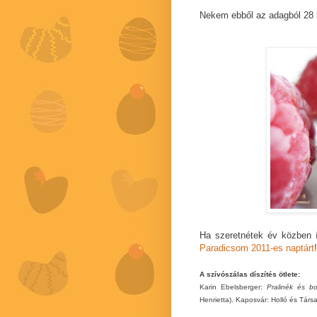
Nekem ebből az adagból 28 k
Ha szeretnétek év közben í
Paradicsom 2011-es naptárt
!
A szívószálas díszítés ötlete:
Karin Ebelsberger:
Pralinék és b
Henrietta). Kaposvár: Holló és Társ