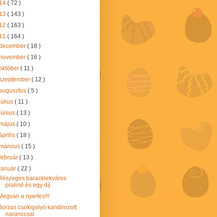
14
( 72 )
13
( 143 )
12
( 163 )
11
( 164 )
december
( 18 )
november
( 16 )
október
( 11 )
szeptember
( 12 )
augusztus
( 5 )
július
( 11 )
június
( 13 )
május
( 10 )
április
( 18 )
március
( 15 )
február
( 13 )
január
( 22 )
Részeges baracklekváros
praliné és egy díj
Megvan a nyertes!!!
Borzas csokigolyó kandírozott
naranccsal