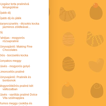
A jogász torta pralinévá
lényegülése
Újabb díj
Újabb díj és játék
Narancszselés - étcsokis kocka
jázminos zöldteával...
Díj
Fahéjas - mogyorós
rózsapraliné
Könyvajánló: Making Fine
Chocolates
Diós - borzselés kocka
Konyakos meggy
Kávés - mogyorós golyó
Limoncellós praliné
Könyvajánló: Pralinék és
bonbonok
Mogyorólikőrös praliné két
változatban
Kávés - vaníliás praliné Dolce
Vita szülinapjára
Rumos meggy csokiba és