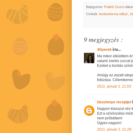
Bejegyezte:
Praliné Zsuzsi
dátu
Címkék:
bonbonforma nélkül
,
é
9 megjegyzés :
4Gyerek
írta...
Ma mikor elküldtem én 
valami zselés cuccal j
Ezeket a bordás szív
Amúgy az aszalt sárga
fotózása. Célembernek 
2011. január 2. 21:03
Gesztenye receptjei
í
Nagyon klasszul néz ki
Ezt a szívószálas mó
nem próbáltam!
Ügyes nagyon!
2011. január 2. 21:29