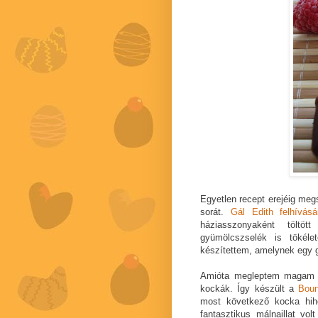
Egyetlen recept erejéig me
sorát.
Gál Edith felhívás
háziasszonyaként töltö
gyümölcszselék is tökéle
készítettem, amelynek egy 
Amióta megleptem magam a 
kockák. Így készült a
Boun
most következő kocka hihe
fantasztikus málnaillat vo