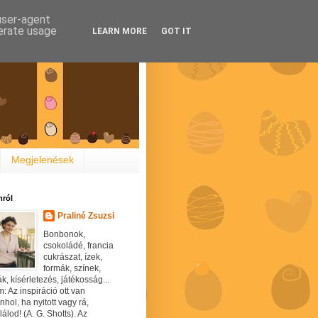
 user-agent
nerate usage
LEARN MORE
GOT IT
Megjelenések
ról
Praliné Zsuzsi
Bonbonok,
csokoládé, francia
cukrászat, ízek,
formák, színek,
ák, kísérletezés, játékosság...
: Az inspiráció ott van
hol, ha nyitott vagy rá,
álod! (A. G. Shotts). Az