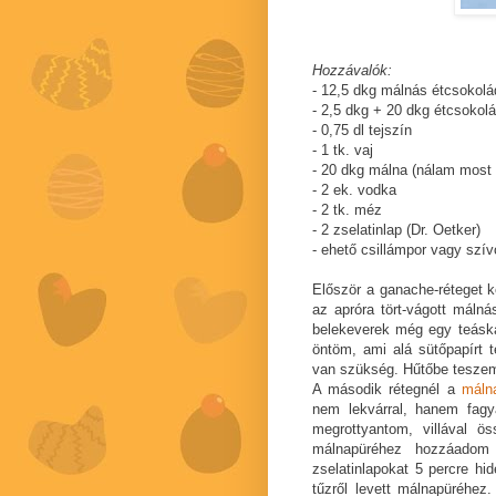
Hozzávalók:
- 12,5 dkg málnás étcsokolá
- 2,5 dkg + 20 dkg étcsokol
- 0,75 dl tejszín
- 1 tk. vaj
- 20 dkg málna (nálam most f
- 2 ek. vodka
- 2 tk. méz
- 2 zselatinlap (Dr. Oetker)
- ehető csillámpor vagy szí
Először a ganache-réteget k
az apróra tört-vágott máln
belekeverek még egy teáska
öntöm, ami alá sütőpapírt 
van szükség. Hűtőbe tesze
A második rétegnél a
máln
nem lekvárral, hanem fagya
megrottyantom, villával 
málnapüréhez hozzáadom
zselatinlapokat 5 percre 
tűzről levett málnapüréhez