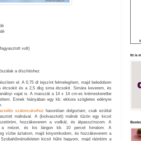
dé
ádé
W
agyasztott volt)
Itt is
vószálak a díszítéshez
észítem el. A 0,75 dl tejszínt felmelegítem, majd beledobom
ás étcsokit és a 2,5 dkg sima étcsokit. Simára keverem, és
nálnyi vajat is. A masszát a 14 x 14 cm-es krémeskeretbe
tettem. Ennek hiányában egy kb. ekkora szögletes edényre
m.
azselés szaloncukorhoz
hasonlóan dolgoztam, csak ezúttal
sztott málnával. A (kiolvasztott) málnát tűzön egy kicsit
összetöröm, hozzákeverem a vodkát, és átpasszírozom. A
Bonbo
 a mézet, és kis lángon kb. 10 percet forralom. A
hideg vízbe áztatom, majd kinyomkodom, és hozzákeverem a
. Szobahőmérsékleten kicsit hűlni hagyom, majd ráöntöm a