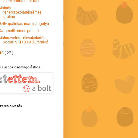
marcipánba burkolva
Málnás -
fehércsokoládékrémes
praliné
Szilvapálinkás marcipángolyó
Karamellkrémes praliné
Málnazselés - étcsokoládés
kocka: VKF! XXXIX. forduló
10
( 27 )
r cuccok csomagoláshoz
zeres olvasók