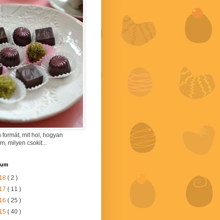
 formát, mit hol, hogyan
am, milyen csokit...
vum
18
( 2 )
17
( 11 )
16
( 25 )
15
( 40 )