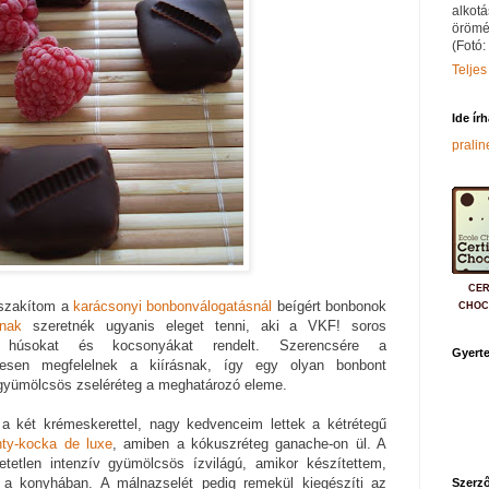
alkotá
örömé
(Fotó:
Teljes
Ide ír
prali
CER
gszakítom a
karácsonyi bonbonválogatásnál
beígért bonbonok
CHOC
ának
szeretnék ugyanis eleget tenni, aki a VKF! soros
tt húsokat és kocsonyákat rendelt. Szerencsére a
Gyerte
tesen megfelelnek a kiírásnak, így egy olyan bonbont
gyümölcsös zseléréteg a meghatározó eleme.
két krémeskerettel, nagy kedvenceim lettek a kétrétegű
ty-kocka de luxe
, amiben a kókuszréteg ganache-on ül. A
tetlen intenzív gyümölcsös ízvilágú, amikor készítettem,
lt a konyhában. A málnazselét pedig remekül kiegészíti az
Szerző