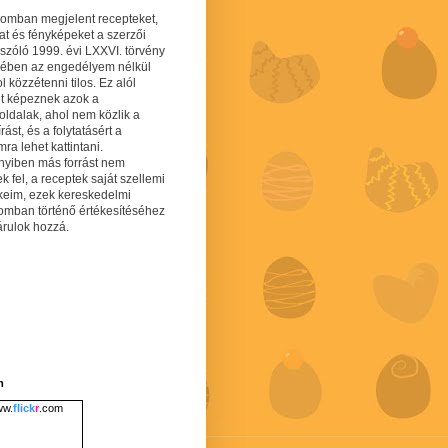
gomban megjelent recepteket,
at és fényképeket a szerzői
 szóló 1999. évi LXXVI. törvény
mében az engedélyem nélkül
 közzétenni tilos. Ez alól
lt képeznek azok a
oldalak, ahol nem közlik a
írást, és a folytatásért a
ra lehet kattintani.
yiben más forrást nem
ek fel, a receptek saját szellemi
keim, ezek kereskedelmi
lomban történő értékesítéséhez
árulok hozzá.
m
w.
flick
r
.com