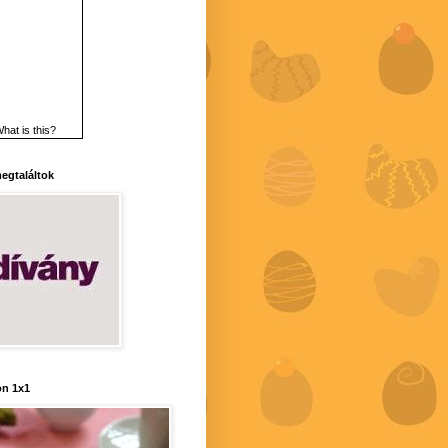
hat is this?
 megtaláltok
n 1x1