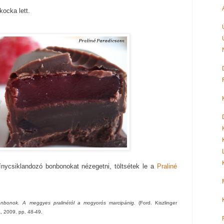
ocka lett.
nycsiklandozó bonbonokat nézegetni, töltsétek le a
Praliné
onbonok. A meggyes pralinétól a mogyorós marcipánig.
(Ford. Kiszlinger
a, 2009. pp. 48-49.