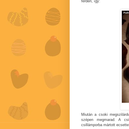
ferdén, így:
Miután a csoki megszilárdu
szépen megmarad. A csil
csillámporba mártott ecsett