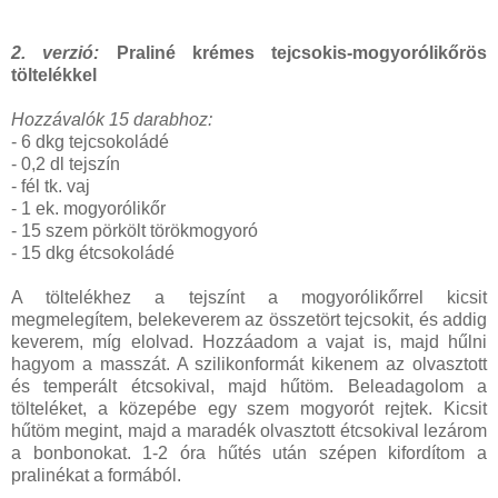
2. verzió:
Praliné krémes tejcsokis-mogyorólikőrös
töltelékkel
Hozzávalók 15 darabhoz:
- 6 dkg tejcsokoládé
- 0,2 dl tejszín
- fél tk. vaj
- 1 ek. mogyorólikőr
- 15 szem pörkölt törökmogyoró
- 15 dkg étcsokoládé
A töltelékhez a tejszínt a mogyorólikőrrel kicsit
megmelegítem, belekeverem az összetört tejcsokit, és addig
keverem, míg elolvad. Hozzáadom a vajat is, majd hűlni
hagyom a masszát. A szilikonformát kikenem az olvasztott
és temperált étcsokival, majd hűtöm. Beleadagolom a
tölteléket, a közepébe egy szem mogyorót rejtek. Kicsit
hűtöm megint, majd a maradék olvasztott étcsokival lezárom
a bonbonokat. 1-2 óra hűtés után szépen kifordítom a
pralinékat a formából.