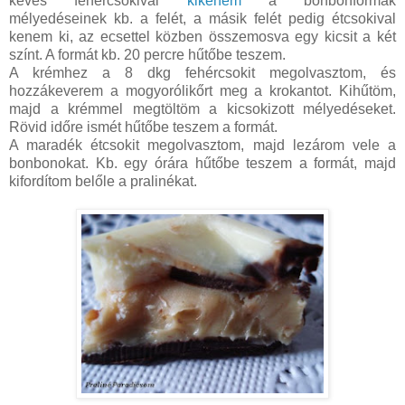
kevés fehércsokival
kikenem
a bonbonformák
mélyedéseinek kb. a felét, a másik felét pedig étcsokival
kenem ki, az ecsettel közben összemosva egy kicsit a két
színt. A formát kb. 20 percre hűtőbe teszem.
A krémhez a 8 dkg fehércsokit megolvasztom, és
hozzákeverem a mogyorólikőrt meg a krokantot. Kihűtöm,
majd a krémmel megtöltöm a kicsokizott mélyedéseket.
Rövid időre ismét hűtőbe teszem a formát.
A maradék étcsokit megolvasztom, majd lezárom vele a
bonbonokat. Kb. egy órára hűtőbe teszem a formát, majd
kifordítom belőle a pralinékat.