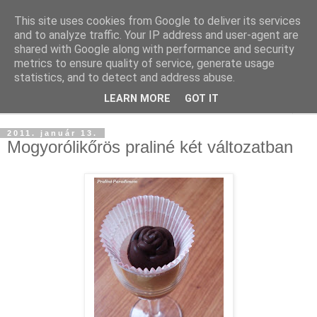
This site uses cookies from Google to deliver its services
and to analyze traffic. Your IP address and user-agent are
shared with Google along with performance and security
metrics to ensure quality of service, generate usage
statistics, and to detect and address abuse.
LEARN MORE
GOT IT
▼
2011. január 13.
Mogyorólikőrös praliné két változatban