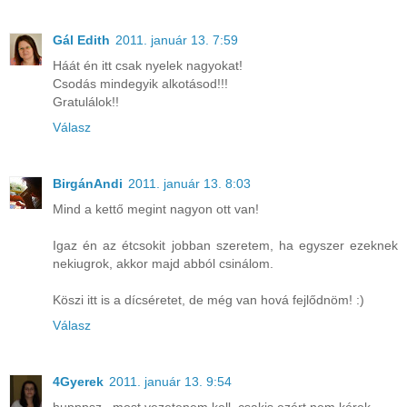
Gál Edith
2011. január 13. 7:59
Háát én itt csak nyelek nagyokat!
Csodás mindegyik alkotásod!!!
Gratulálok!!
Válasz
BirgánAndi
2011. január 13. 8:03
Mind a kettő megint nagyon ott van!
Igaz én az étcsokit jobban szeretem, ha egyszer ezeknek
nekiugrok, akkor majd abból csinálom.
Köszi itt is a dícséretet, de még van hová fejlődnöm! :)
Válasz
4Gyerek
2011. január 13. 9:54
hupppsz...most vezetenem kell, csakis ezért nem kérek.