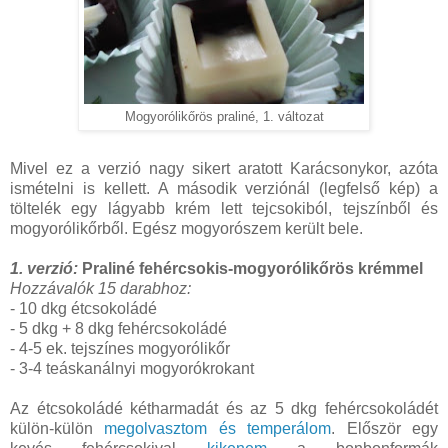
Mogyorólikőrös praliné, 1. változat
Mivel ez a verzió nagy sikert aratott Karácsonykor, azóta
ismételni is kellett. A második verziónál (legfelső kép) a
töltelék egy lágyabb krém lett tejcsokiból, tejszínből és
mogyorólikőrből. Egész mogyorószem került bele.
1. verzió:
Praliné fehércsokis-mogyorólikőrös krémmel
Hozzávalók 15 darabhoz:
- 10 dkg étcsokoládé
- 5 dkg + 8 dkg fehércsokoládé
- 4-5 ek. tejszínes mogyorólikőr
- 3-4 teáskanálnyi mogyorókrokant
Az étcsokoládé kétharmadát és az 5 dkg fehércsokoládét
külön-külön
megolvasztom és temperálom
. Először egy