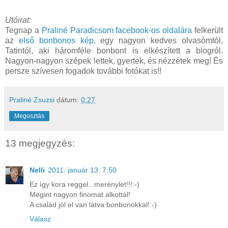
Utóirat:
Tegnap a
Praliné Paradicsom facebook-os oldalára
felkerült
az
első bonbonos kép
, egy nagyon kedves olvasómtól,
Tatintól, aki háromféle bonbont is elkészített a blogról.
Nagyon-nagyon szépek lettek, gyertek, és nézzétek meg! És
persze szívesen fogadok további fotókat is!!
Praliné Zsuzsi
dátum:
0:27
Megosztás
13 megjegyzés:
Nelli
2011. január 13. 7:50
Ez így kora reggel...merénylet!!!:-)
Megint nagyon finomat alkottál!
A család jól el van látva bonbonokkal!:-)
Válasz