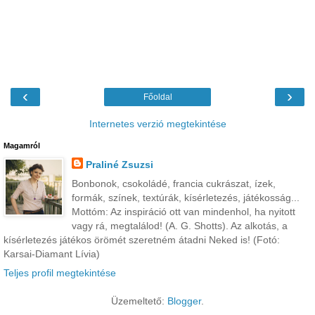
‹
›
Főoldal
Internetes verzió megtekintése
Magamról
Praliné Zsuzsi
Bonbonok, csokoládé, francia cukrászat, ízek,
formák, színek, textúrák, kísérletezés, játékosság...
Mottóm: Az inspiráció ott van mindenhol, ha nyitott
vagy rá, megtalálod! (A. G. Shotts). Az alkotás, a
kísérletezés játékos örömét szeretném átadni Neked is! (Fotó:
Karsai-Diamant Lívia)
Teljes profil megtekintése
Üzemeltető:
Blogger
.