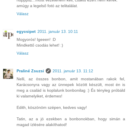
amúgy a legelső fotó az telitalálat.
Válasz
egycsipet
2011. január 13. 10:11
Mogyorós! Igeeen! :D
Mindkettő csodás lehet! :)
Válasz
Praliné Zsuzsi
2011. január 13. 11:12
Nelli, az összes bonbon, amit mostanában rakok fel,
Karácsonyra vagy az ünnepek között készült, most én is
meg a család is koplalunk bonbonilag :) És tényleg próbáld
ki valamelyiket, érdemes!
Edith, köszönöm szépen, kedves vagy!
Tatin, az a jó ezekben a bonbonokban, hogy simán a
magad ízlésére alakíthatod!