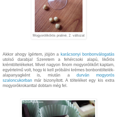
Mogyorólikőrös praliné, 2. változat
Akkor ahogy ígértem, jöjjön a
karácsonyi bonbonválogatás
utolsó darabja! Szeretem a fehércsoki alapú, likőrös
krémtöltelékeket. Mivel nagyon finom mogyorólikőrt kaptam,
egyértelmű volt, hogy ki kell próbálni krémes bonbontöltelék-
alapanyagként is, miután a
durván mogyorós
szaloncukorban
már bizonyított. A tölteléket egy kis extra
mogyorókrokanttal dobtam még fel.