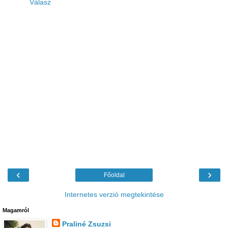
Válasz
‹
›
Főoldal
Internetes verzió megtekintése
Magamról
Praliné Zsuzsi