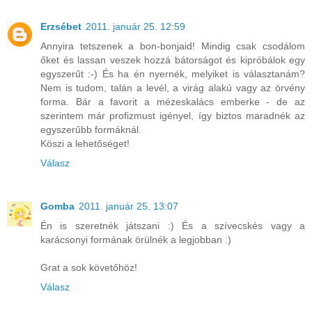
Erzsébet
2011. január 25. 12:59
Annyira tetszenek a bon-bonjaid! Mindig csak csodálom
őket és lassan veszek hozzá bátorságot és kipróbálok egy
egyszerűt :-) És ha én nyernék, melyiket is választanám?
Nem is tudom, talán a levél, a virág alakú vagy az örvény
forma. Bár a favorit a mézeskalács emberke - de az
szerintem már profizmust igényel, így biztos maradnék az
egyszerűbb formáknál.
Köszi a lehetőséget!
Válasz
Gomba
2011. január 25. 13:07
Én is szeretnék játszani :) És a szívecskés vagy a
karácsonyi formának örülnék a legjobban :)
Grat a sok követőhöz!
Válasz