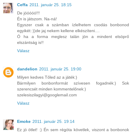
Ceffa
2011. január 25. 18:15
De jóóóóó!!!
Én is játszom. Na-ná!
Egyszer csak a számban ízlelhetem csodás bonbonod
egyikét::))de jaj nekem kellene elkészíteni....
Ó ha a forma meglesz talán jön a mindent elsöprő
elszántság is!!
Válasz
dandelion
2011. január 25. 19:00
Milyen kedves Tőled az a játék:)
Bármilyen bonbonformát szívesen fogadnék:) Sok
szerencsét minden kommentelőnek:)
szelesiszilagyi@googlemail.com
Válasz
Emoke
2011. január 25. 19:14
Ez jó ötlet! :) Én sem régóta követlek, viszont a bonbonok