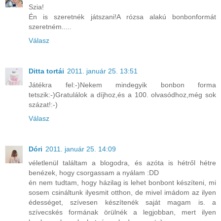
Szia!
Én is szeretnék játszani!A rózsa alakú bonbonformát
szeretném.....
Válasz
Ditta tortái
2011. január 25. 13:51
Játékra fel:-)Nekem mindegyik bonbon forma
tetszik:-)Gratulálok a díjhoz,és a 100. olvasódhoz,még sok
százat!:-)
Válasz
Dóri
2011. január 25. 14:09
véletlenül találtam a blogodra, és azóta is hétről hétre
benézek, hogy csorgassam a nyálam :DD
én nem tudtam, hogy házilag is lehet bonbont készíteni, mi
sosem csináltunk ilyesmit otthon, de mivel imádom az ilyen
édességet, szívesen készítenék saját magam is. a
szívecskés formának örülnék a legjobban, mert ilyen