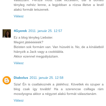
választani. Persze most csak vicceltem, bár a döntés
tényleg nehéz lenne, a legjobban a rózsa illetve a levél
alakú formák tetszenek.
Válasz
4Gyerek
2011. január 25. 12:57
Ez a blog tényleg Liebster.
Megint játéééééék?
Bizisten sok formám van. Van húsvéti is. No, de a kínálatból
hiányzik a Jack vagy a csokitábla.
Akkor ezennel megpályáztam.
Válasz
Diabolus
2011. január 25. 12:58
Szia! Én is csatlakoznék a játékhoz. Követlek és szuper a
blog csak így tovább! Ha a szerencse csillaga rám
mosolyogna akkor a négyzet alakú formát választanám.
Válasz