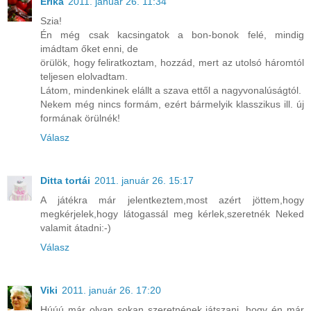
Erika
2011. január 26. 11:34
Szia!
Én még csak kacsingatok a bon-bonok felé, mindig
imádtam őket enni, de
örülök, hogy feliratkoztam, hozzád, mert az utolsó háromtól
teljesen elolvadtam.
Látom, mindenkinek elállt a szava ettől a nagyvonalúságtól.
Nekem még nincs formám, ezért bármelyik klasszikus ill. új
formának örülnék!
Válasz
Ditta tortái
2011. január 26. 15:17
A játékra már jelentkeztem,most azért jöttem,hogy
megkérjelek,hogy látogassál meg kérlek,szeretnék Neked
valamit átadni:-)
Válasz
Viki
2011. január 26. 17:20
Húúú már olyan sokan szeretnének játszani, hogy én már