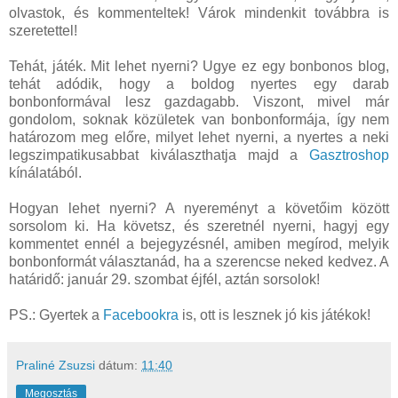
olvastok, és kommenteltek! Várok mindenkit továbbra is
szeretettel!
Tehát, játék. Mit lehet nyerni? Ugye ez egy bonbonos blog,
tehát adódik, hogy a boldog nyertes egy darab
bonbonformával lesz gazdagabb. Viszont, mivel már
gondolom, soknak közületek van bonbonformája, így nem
határozom meg előre, milyet lehet nyerni, a nyertes a neki
legszimpatikusabbat kiválaszthatja majd a
Gasztroshop
kínálatából.
Hogyan lehet nyerni? A nyereményt a követőim között
sorsolom ki. Ha követsz, és szeretnél nyerni, hagyj egy
kommentet ennél a bejegyzésnél, amiben megírod, melyik
bonbonformát választanád, ha a szerencse neked kedvez. A
határidő: január 29. szombat éjfél, aztán sorsolok!
PS.: Gyertek a
Facebookra
is, ott is lesznek jó kis játékok!
Praliné Zsuzsi
dátum:
11:40
Megosztás