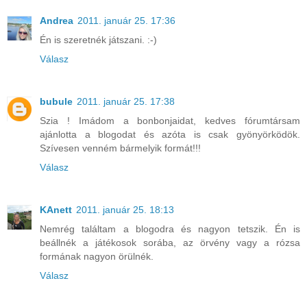
Andrea
2011. január 25. 17:36
Én is szeretnék játszani. :-)
Válasz
bubule
2011. január 25. 17:38
Szia ! Imádom a bonbonjaidat, kedves fórumtársam
ajánlotta a blogodat és azóta is csak gyönyörködök.
Szívesen venném bármelyik formát!!!
Válasz
KAnett
2011. január 25. 18:13
Nemrég találtam a blogodra és nagyon tetszik. Én is
beállnék a játékosok sorába, az örvény vagy a rózsa
formának nagyon örülnék.
Válasz