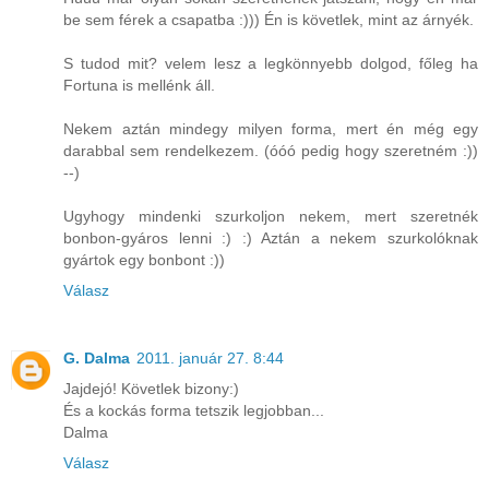
be sem férek a csapatba :))) Én is követlek, mint az árnyék.
S tudod mit? velem lesz a legkönnyebb dolgod, főleg ha
Fortuna is mellénk áll.
Nekem aztán mindegy milyen forma, mert én még egy
darabbal sem rendelkezem. (óóó pedig hogy szeretném :))
--)
Ugyhogy mindenki szurkoljon nekem, mert szeretnék
bonbon-gyáros lenni :) :) Aztán a nekem szurkolóknak
gyártok egy bonbont :))
Válasz
G. Dalma
2011. január 27. 8:44
Jajdejó! Követlek bizony:)
És a kockás forma tetszik legjobban...
Dalma
Válasz