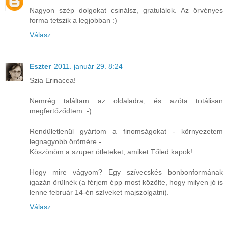
Nagyon szép dolgokat csinálsz, gratulálok. Az örvényes
forma tetszik a legjobban :)
Válasz
Eszter
2011. január 29. 8:24
Szia Erinacea!
Nemrég találtam az oldaladra, és azóta totálisan
megfertőződtem :-)
Rendületlenül gyártom a finomságokat - környezetem
legnagyobb örömére -.
Köszönöm a szuper ötleteket, amiket Tőled kapok!
Hogy mire vágyom? Egy szívecskés bonbonformának
igazán örülnék (a férjem épp most közölte, hogy milyen jó is
lenne február 14-én szíveket majszolgatni).
Válasz