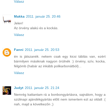
Válasz
Makka
2011. január 25. 20:46
Jelen!
Az örvény alakú és a kockás.
Válasz
Fanni
2011. január 25. 20:53
én is játszanék. nekem csak egy kicsi táblás van, ezért
bármilyen másiknak nagyon örülnék :) örvény, szív, kocka,
félgömb (habár az inkább polikarbonátból)...
Válasz
Judyt
2011. január 25. 21:24
Nemrég kattantam rá a bonbongyártásra, sajnálom, hogy a
szülinapi ajándékgyártás előtt nem ismertem ezt az oldalt :(
nah, majd a következőn ;)