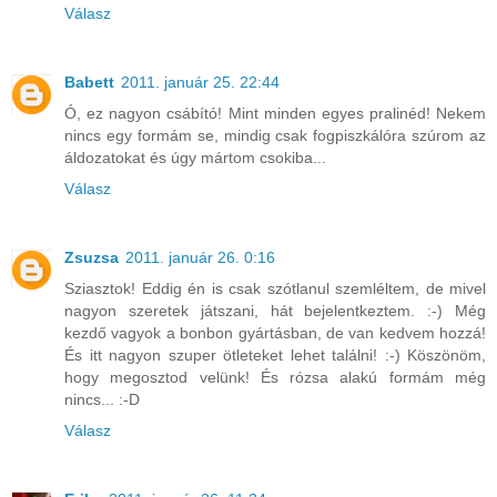
Válasz
Babett
2011. január 25. 22:44
Ó, ez nagyon csábító! Mint minden egyes pralinéd! Nekem
nincs egy formám se, mindig csak fogpiszkálóra szúrom az
áldozatokat és úgy mártom csokiba...
Válasz
Zsuzsa
2011. január 26. 0:16
Sziasztok! Eddig én is csak szótlanul szemléltem, de mivel
nagyon szeretek játszani, hát bejelentkeztem. :-) Még
kezdő vagyok a bonbon gyártásban, de van kedvem hozzá!
És itt nagyon szuper ötleteket lehet találni! :-) Köszönöm,
hogy megosztod velünk! És rózsa alakú formám még
nincs... :-D
Válasz