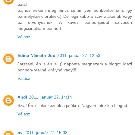
Szia!
Sajnos nekem még nincs semmilyen bonbonformám, így
bármelyiknek örülnék:) De leginkább a szív alakúnak vagy
az örvényesnek. A kávés bonbonjaidat szívesen
megcsinálnám benne:)
Válasz
Edina Németh-Joó
2011. január 27. 12:53
Játszani, én is én is :)) naponta megnézem a blogot. igazi
bonbon-praliné királynő vagy!!!
Válasz
Andi
2011. január 27. 14:14
Szia! Én is jelenkeznék a játékra. Nagyon tetszik a blogod.
Válasz
bv
2011. január 27. 15:03