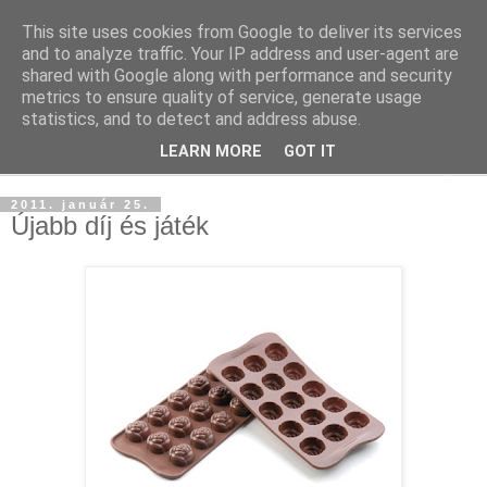
This site uses cookies from Google to deliver its services
and to analyze traffic. Your IP address and user-agent are
shared with Google along with performance and security
metrics to ensure quality of service, generate usage
statistics, and to detect and address abuse.
LEARN MORE
GOT IT
▼
2011. január 25.
Újabb díj és játék