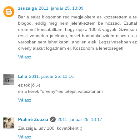
zsuzsiga
2011. január 25. 13:09
Bar a sajat blogomon reg megjeloltem es kozzetettem a te
blogod, eddig meg nem jelentkeztem be hozzad. Ezuttal
orommel konsatatltam, hogy epp a 100.ik vagyok. Szivesen
reszt vennek a jatekban, mivel bonbonkeszitom nincs es a
varosban sem lehet kapni, ahol en elek. Legszivesebben az
orveny alakut fogadnam el. Koszonom a lehetoseget!
Válasz
Lilla
2011. január 25. 13:16
ez tök jó .-)
én a kerek "örvény"-es tetejűt választanám
Válasz
Praliné Zsuzsi
2011. január 25. 13:17
Zsuzsiga, üdv 100. követőként :)
Válasz