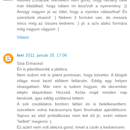
Kedves Erinacea! Remélem nem gond, hogy néhány hete
már kitaláltad, hogy nálam mi lesz/volt a nyeremény :))
Amúgy nagyon jó az ötlet, hogy a nyertes választhat! És
szeretünk olvasni! :) Nekem 2 formám van, de messze
nincs meg az összes kedvenc :) pl. a szív alakú formára
még nagyon vágyom :)
Válasz
lexi
2011. január 25. 17:06
Szia Erinacea!
Én is jelentkeznék a játékra.
Nem tudom mit is jelent pontosan, hogy követés. A blogok
világa most kezd előttem feltárulni. Eddig egy helyen
olvasgattam. Már nem is tudom hogyan, de december
elején idejutottam Hozzád. Azóta majd minden nap
benézek, igaz eddig szótlanul tettem.
A sok csodálatos bonbon láttán és is belelkesedtem,
szerettem volna karácsonyra ilyen finomakat ajándékozni.
Sajnos az első próbálkozás nem lett túl jó, ezért nekem
"kellett" megenni :).
Ez azért nem volt akkora gond, mivel a csoki a kedvencem.