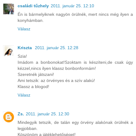
családi tűzhely
2011. január 25. 12:10
Én is bármelyiknek nagyön örülnék, mert nincs még ilyen a
konyhámban.
Válasz
Kriszta
2011. január 25. 12:28
Szia!
Imádom a bonbonokat!Szoktam is készíteni,de csak úgy
kézzel,nincs ilyen klassz bonbonformám!
Szeretnék játszani!
Ami tetszik: az örvényes és a szív alakú!
Klassz a blogod!
Válasz
Zs.
2011. január 25. 12:30
Mindegyik tetszik, de talán egy örvény alakónak örülnék a
legjobban.
Köszönöm a játéklehetőséget!