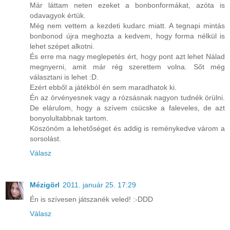
Már láttam neten ezeket a bonbonformákat, azóta is
odavagyok értük.
Még nem vettem a kezdeti kudarc miatt. A tegnapi mintás
bonbonod újra meghozta a kedvem, hogy forma nélkül is
lehet szépet alkotni.
És erre ma nagy meglepetés ért, hogy pont azt lehet Nálad
megnyerni, amit már rég szerettem volna. Sőt még
választani is lehet :D.
Ezért ebből a játékból én sem maradhatok ki.
Én az örvényesnek vagy a rózsásnak nagyon tudnék örülni.
De elárulom, hogy a szívem csücske a faleveles, de azt
bonyolultabbnak tartom.
Köszönöm a lehetőséget és addig is reménykedve várom a
sorsolást.
Válasz
Mézigörl
2011. január 25. 17:29
Én is szívesen játszanék veled! :-DDD
Válasz