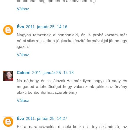
bonbonnal meglephetném a kedvesemet ;)
Válasz
Éva
2011. január 25. 14:16
Nagyon tetszenek a bonbonjaid, én is próbálkoztam már
némi sikerrel szilikon jégkockakészítő formával,jól jönne egy
igazi is!
Válasz
Cakeni
2011. január 25. 14:18
Na ná,hogy én is játszok.Ha már ilyen nagylekü vagy és
megadod a lehetöséget hogy válasszunk ,akkor az örvény
alakú bonbonformát szeretném:)
Válasz
Éva
2011. január 25. 14:27
Ez a narancszselés étcsoki kocka is ínycsiklandozó, az