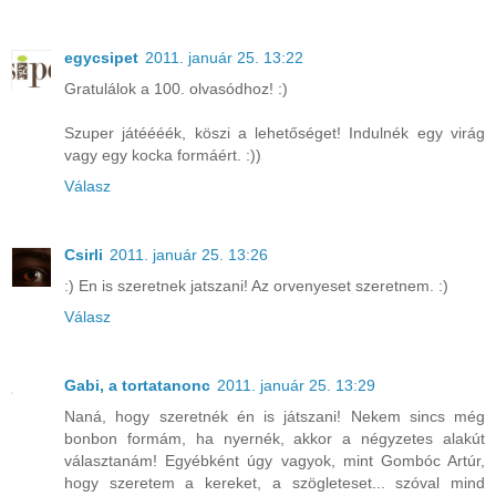
egycsipet
2011. január 25. 13:22
Gratulálok a 100. olvasódhoz! :)
Szuper játéééék, köszi a lehetőséget! Indulnék egy virág
vagy egy kocka formáért. :))
Válasz
Csirli
2011. január 25. 13:26
:) En is szeretnek jatszani! Az orvenyeset szeretnem. :)
Válasz
Gabi, a tortatanonc
2011. január 25. 13:29
Naná, hogy szeretnék én is játszani! Nekem sincs még
bonbon formám, ha nyernék, akkor a négyzetes alakút
választanám! Egyébként úgy vagyok, mint Gombóc Artúr,
hogy szeretem a kereket, a szögleteset... szóval mind