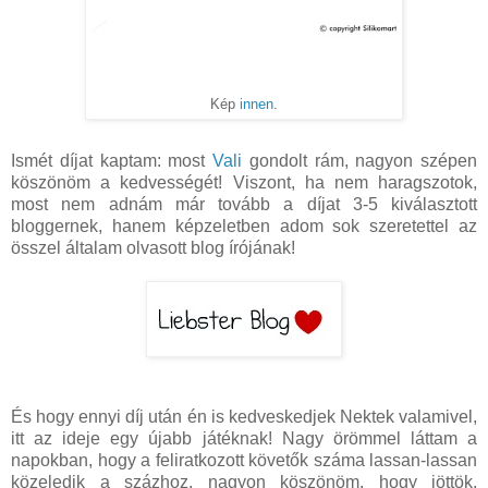
Kép
innen
.
Ismét díjat kaptam: most
Vali
gondolt rám, nagyon szépen
köszönöm a kedvességét! Viszont, ha nem haragszotok,
most nem adnám már tovább a díjat 3-5 kiválasztott
bloggernek, hanem képzeletben adom sok szeretettel az
összel általam olvasott blog írójának!
És hogy ennyi díj után én is kedveskedjek Nektek valamivel,
itt az ideje egy újabb játéknak! Nagy örömmel láttam a
napokban, hogy a feliratkozott követők száma lassan-lassan
közeledik a százhoz, nagyon köszönöm, hogy jöttök,