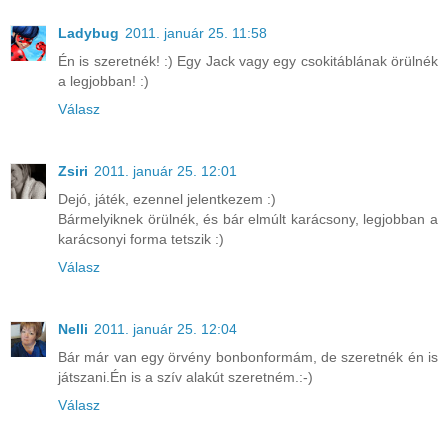
Ladybug
2011. január 25. 11:58
Én is szeretnék! :) Egy Jack vagy egy csokitáblának örülnék
a legjobban! :)
Válasz
Zsiri
2011. január 25. 12:01
Dejó, játék, ezennel jelentkezem :)
Bármelyiknek örülnék, és bár elmúlt karácsony, legjobban a
karácsonyi forma tetszik :)
Válasz
Nelli
2011. január 25. 12:04
Bár már van egy örvény bonbonformám, de szeretnék én is
játszani.Én is a szív alakút szeretném.:-)
Válasz