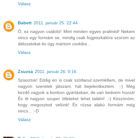
Válasz
Babett
2011. január 25. 22:44
Ó, ez nagyon csábító! Mint minden egyes pralinéd! Nekem
nincs egy formám se, mindig csak fogpiszkálóra szúrom az
áldozatokat és úgy mártom csokiba...
Válasz
Zsuzsa
2011. január 26. 0:16
Sziasztok! Eddig én is csak szótlanul szemléltem, de mivel
nagyon szeretek játszani, hát bejelentkeztem. :-) Még
kezdő vagyok a bonbon gyártásban, de van kedvem hozzá!
És itt nagyon szuper ötleteket lehet találni! :-) Köszönöm,
hogy megosztod velünk! És rózsa alakú formám még
nincs... :-D
Válasz