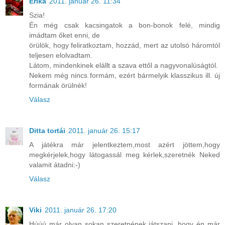
Erika
2011. január 26. 11:34
Szia!
Én még csak kacsingatok a bon-bonok felé, mindig
imádtam őket enni, de
örülök, hogy feliratkoztam, hozzád, mert az utolsó háromtól
teljesen elolvadtam.
Látom, mindenkinek elállt a szava ettől a nagyvonalúságtól.
Nekem még nincs formám, ezért bármelyik klasszikus ill. új
formának örülnék!
Válasz
Ditta tortái
2011. január 26. 15:17
A játékra már jelentkeztem,most azért jöttem,hogy
megkérjelek,hogy látogassál meg kérlek,szeretnék Neked
valamit átadni:-)
Válasz
Viki
2011. január 26. 17:20
Húúú már olyan sokan szeretnének játszani, hogy én már