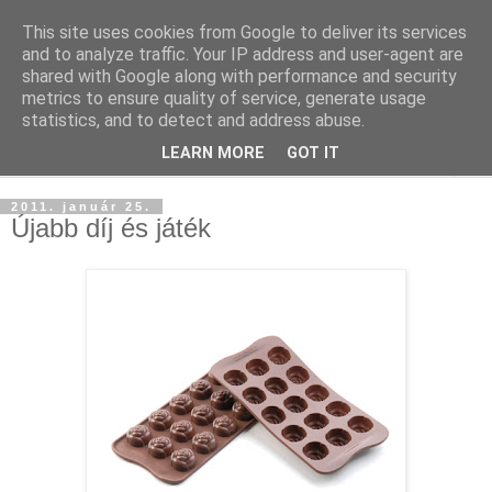
This site uses cookies from Google to deliver its services
and to analyze traffic. Your IP address and user-agent are
shared with Google along with performance and security
metrics to ensure quality of service, generate usage
statistics, and to detect and address abuse.
LEARN MORE
GOT IT
▼
2011. január 25.
Újabb díj és játék