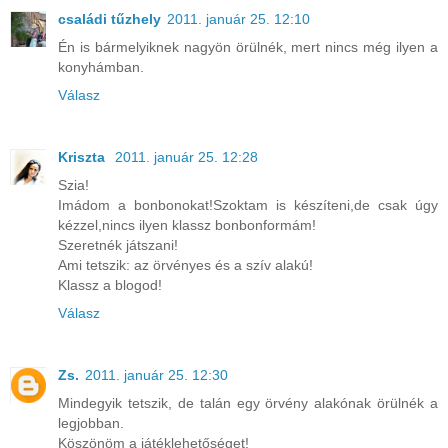
családi tűzhely
2011. január 25. 12:10
Én is bármelyiknek nagyön örülnék, mert nincs még ilyen a
konyhámban.
Válasz
Kriszta
2011. január 25. 12:28
Szia!
Imádom a bonbonokat!Szoktam is készíteni,de csak úgy
kézzel,nincs ilyen klassz bonbonformám!
Szeretnék játszani!
Ami tetszik: az örvényes és a szív alakú!
Klassz a blogod!
Válasz
Zs.
2011. január 25. 12:30
Mindegyik tetszik, de talán egy örvény alakónak örülnék a
legjobban.
Köszönöm a játéklehetőséget!