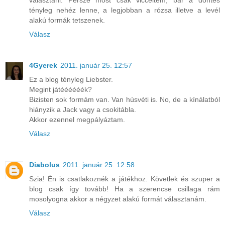
választani. Persze most csak vicceltem, bár a döntés
tényleg nehéz lenne, a legjobban a rózsa illetve a levél
alakú formák tetszenek.
Válasz
4Gyerek
2011. január 25. 12:57
Ez a blog tényleg Liebster.
Megint játéééééék?
Bizisten sok formám van. Van húsvéti is. No, de a kínálatból
hiányzik a Jack vagy a csokitábla.
Akkor ezennel megpályáztam.
Válasz
Diabolus
2011. január 25. 12:58
Szia! Én is csatlakoznék a játékhoz. Követlek és szuper a
blog csak így tovább! Ha a szerencse csillaga rám
mosolyogna akkor a négyzet alakú formát választanám.
Válasz