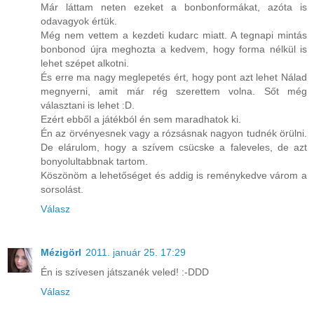
Már láttam neten ezeket a bonbonformákat, azóta is
odavagyok értük.
Még nem vettem a kezdeti kudarc miatt. A tegnapi mintás
bonbonod újra meghozta a kedvem, hogy forma nélkül is
lehet szépet alkotni.
És erre ma nagy meglepetés ért, hogy pont azt lehet Nálad
megnyerni, amit már rég szerettem volna. Sőt még
választani is lehet :D.
Ezért ebből a játékból én sem maradhatok ki.
Én az örvényesnek vagy a rózsásnak nagyon tudnék örülni.
De elárulom, hogy a szívem csücske a faleveles, de azt
bonyolultabbnak tartom.
Köszönöm a lehetőséget és addig is reménykedve várom a
sorsolást.
Válasz
Mézigörl
2011. január 25. 17:29
Én is szívesen játszanék veled! :-DDD
Válasz