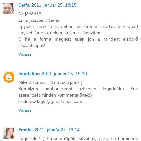
Ceffa
2011. január 25. 18:15
De jóóóóó!!!
Én is játszom. Na-ná!
Egyszer csak a számban ízlelhetem csodás bonbonod
egyikét::))de jaj nekem kellene elkészíteni....
Ó ha a forma meglesz talán jön a mindent elsöprő
elszántság is!!
Válasz
dandelion
2011. január 25. 19:00
Milyen kedves Tőled az a játék:)
Bármilyen bonbonformát szívesen fogadnék:) Sok
szerencsét minden kommentelőnek:)
szelesiszilagyi@googlemail.com
Válasz
Emoke
2011. január 25. 19:14
Ez jó ötlet! :) Én sem régóta követlek, viszont a bonbonok