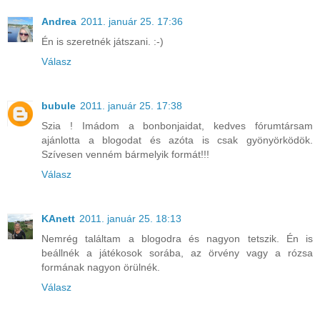
Andrea
2011. január 25. 17:36
Én is szeretnék játszani. :-)
Válasz
bubule
2011. január 25. 17:38
Szia ! Imádom a bonbonjaidat, kedves fórumtársam
ajánlotta a blogodat és azóta is csak gyönyörködök.
Szívesen venném bármelyik formát!!!
Válasz
KAnett
2011. január 25. 18:13
Nemrég találtam a blogodra és nagyon tetszik. Én is
beállnék a játékosok sorába, az örvény vagy a rózsa
formának nagyon örülnék.
Válasz