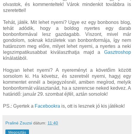
olvastok, és kommenteltek! Várok mindenkit továbbra is
szeretettel!
Tehát, játék. Mit lehet nyerni? Ugye ez egy bonbonos blog,
tehát adódik, hogy a boldog nyertes egy darab
bonbonformával lesz gazdagabb. Viszont, mivel már
gondolom, soknak közületek van bonbonformája, így nem
határozom meg előre, milyet lehet nyerni, a nyertes a neki
legszimpatikusabbat kiválaszthatja majd a
Gasztroshop
kínálatából.
Hogyan lehet nyerni? A nyereményt a követőim között
sorsolom ki. Ha követsz, és szeretnél nyerni, hagyj egy
kommentet ennél a bejegyzésnél, amiben megírod, melyik
bonbonformát választanád, ha a szerencse neked kedvez. A
határidő: január 29. szombat éjfél, aztán sorsolok!
PS.: Gyertek a
Facebookra
is, ott is lesznek jó kis játékok!
Praliné Zsuzsi
dátum:
11:40
Megosztás