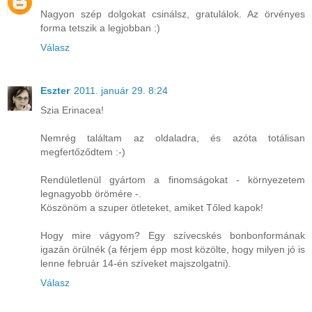
Nagyon szép dolgokat csinálsz, gratulálok. Az örvényes
forma tetszik a legjobban :)
Válasz
Eszter
2011. január 29. 8:24
Szia Erinacea!
Nemrég találtam az oldaladra, és azóta totálisan
megfertőződtem :-)
Rendületlenül gyártom a finomságokat - környezetem
legnagyobb örömére -.
Köszönöm a szuper ötleteket, amiket Tőled kapok!
Hogy mire vágyom? Egy szívecskés bonbonformának
igazán örülnék (a férjem épp most közölte, hogy milyen jó is
lenne február 14-én szíveket majszolgatni).
Válasz