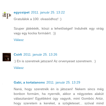
egycsipet
2011. január 25. 13:22
Gratulálok a 100. olvasódhoz! :)
Szuper játéééék, köszi a lehetőséget! Indulnék egy virág
vagy egy kocka formáért. :))
Válasz
Csirli
2011. január 25. 13:26
:) En is szeretnek jatszani! Az orvenyeset szeretnem. :)
Válasz
Gabi, a tortatanonc
2011. január 25. 13:29
Naná, hogy szeretnék én is játszani! Nekem sincs még
bonbon formám, ha nyernék, akkor a négyzetes alakút
választanám! Egyébként úgy vagyok, mint Gombóc Artúr,
hogy szeretem a kereket, a szögleteset... szóval mind