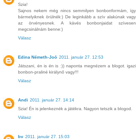
Szia!
Sajnos nekem még nincs semmilyen bonbonformám, így
bármelyiknek örülnék:) De leginkább a szív alakúnak vagy
az örvényesnek. A kávés bonbonjaidat szívesen
megcsinálnám benne:)
Válasz
Edina Németh-Joó
2011. január 27. 12:53
Játszani, én is én is :)) naponta megnézem a blogot. igazi
bonbon-praliné királynő vagy!!!
Válasz
Andi
2011. január 27. 14:14
Szia! Én is jelenkeznék a játékra. Nagyon tetszik a blogod.
Válasz
bv
2011. január 27. 15:03