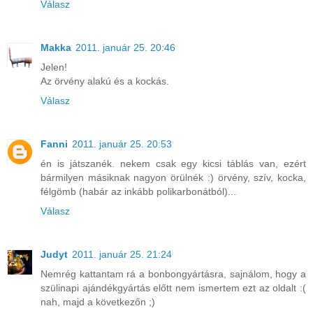
Válasz
Makka
2011. január 25. 20:46
Jelen!
Az örvény alakú és a kockás.
Válasz
Fanni
2011. január 25. 20:53
én is játszanék. nekem csak egy kicsi táblás van, ezért
bármilyen másiknak nagyon örülnék :) örvény, szív, kocka,
félgömb (habár az inkább polikarbonátból)...
Válasz
Judyt
2011. január 25. 21:24
Nemrég kattantam rá a bonbongyártásra, sajnálom, hogy a
szülinapi ajándékgyártás előtt nem ismertem ezt az oldalt :(
nah, majd a következőn ;)