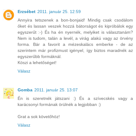
Erzsébet
2011. január 25. 12:59
Annyira tetszenek a bon-bonjaid! Mindig csak csodálom
őket és lassan veszek hozzá bátorságot és kipróbálok egy
egyszerűt :-) És ha én nyernék, melyiket is választanám?
Nem is tudom, talán a levél, a virág alakú vagy az örvény
forma. Bár a favorit a mézeskalács emberke - de az
szerintem már profizmust igényel, így biztos maradnék az
egyszerűbb formáknál.
Köszi a lehetőséget!
Válasz
Gomba
2011. január 25. 13:07
Én is szeretnék játszani :) És a szívecskés vagy a
karácsonyi formának örülnék a legjobban :)
Grat a sok követőhöz!
Válasz