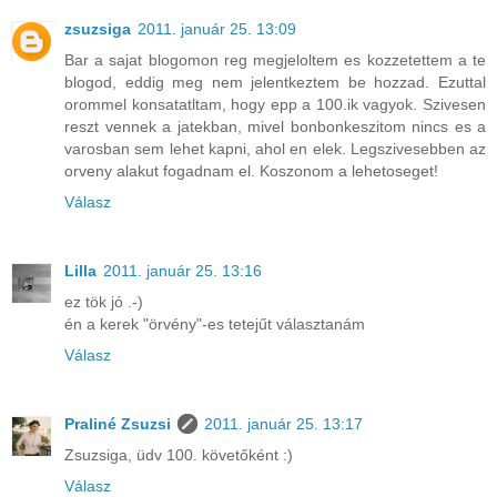
zsuzsiga
2011. január 25. 13:09
Bar a sajat blogomon reg megjeloltem es kozzetettem a te
blogod, eddig meg nem jelentkeztem be hozzad. Ezuttal
orommel konsatatltam, hogy epp a 100.ik vagyok. Szivesen
reszt vennek a jatekban, mivel bonbonkeszitom nincs es a
varosban sem lehet kapni, ahol en elek. Legszivesebben az
orveny alakut fogadnam el. Koszonom a lehetoseget!
Válasz
Lilla
2011. január 25. 13:16
ez tök jó .-)
én a kerek "örvény"-es tetejűt választanám
Válasz
Praliné Zsuzsi
2011. január 25. 13:17
Zsuzsiga, üdv 100. követőként :)
Válasz