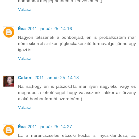
bonbonnal meglephetném a kedvesemet ;)
Válasz
Éva
2011. január 25. 14:16
Nagyon tetszenek a bonbonjaid, én is próbálkoztam már
némi sikerrel szilikon jégkockakészítő formával,jól jönne egy
igazi is!
Válasz
Cakeni
2011. január 25. 14:18
Na ná,hogy én is játszok.Ha már ilyen nagylekü vagy és
megadod a lehetöséget hogy válasszunk ,akkor az örvény
alakú bonbonformát szeretném:)
Válasz
Éva
2011. január 25. 14:27
Ez a narancszselés étcsoki kocka is ínycsiklandozó, az