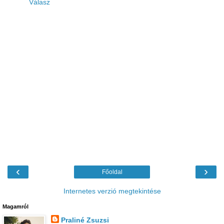
Válasz
‹
›
Főoldal
Internetes verzió megtekintése
Magamról
Praliné Zsuzsi