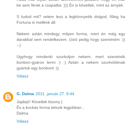
be sem férek a csapatba :))) Én is követlek, mint az árnyék.
S tudod mit? velem lesz a legkönnyebb dolgod, főleg ha
Fortuna is mellénk áll.
Nekem aztán mindegy milyen forma, mert én még egy
darabbal sem rendelkezem. (óóó pedig hogy szeretném :))
--)
Ugyhogy mindenki szurkoljon nekem, mert szeretnék
bonbon-gyáros lenni :) :) Aztán a nekem szurkolóknak
gyártok egy bonbont :))
Válasz
G. Dalma
2011. január 27. 8:44
Jajdejó! Követlek bizony:)
És a kockás forma tetszik legjobban...
Dalma
Válasz