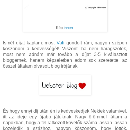
Kép
innen
.
Ismét díjat kaptam: most
Vali
gondolt rám, nagyon szépen
köszönöm a kedvességét! Viszont, ha nem haragszotok,
most nem adnám már tovább a díjat 3-5 kiválasztott
bloggernek, hanem képzeletben adom sok szeretettel az
összel általam olvasott blog írójának!
És hogy ennyi díj után én is kedveskedjek Nektek valamivel,
itt az ideje egy újabb játéknak! Nagy örömmel láttam a
napokban, hogy a feliratkozott követők száma lassan-lassan
közeledik a százhoz, nagyon köszönöm, hogy jöttök,