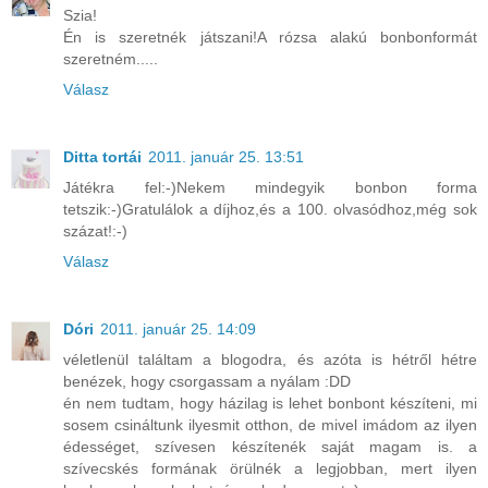
Szia!
Én is szeretnék játszani!A rózsa alakú bonbonformát
szeretném.....
Válasz
Ditta tortái
2011. január 25. 13:51
Játékra fel:-)Nekem mindegyik bonbon forma
tetszik:-)Gratulálok a díjhoz,és a 100. olvasódhoz,még sok
százat!:-)
Válasz
Dóri
2011. január 25. 14:09
véletlenül találtam a blogodra, és azóta is hétről hétre
benézek, hogy csorgassam a nyálam :DD
én nem tudtam, hogy házilag is lehet bonbont készíteni, mi
sosem csináltunk ilyesmit otthon, de mivel imádom az ilyen
édességet, szívesen készítenék saját magam is. a
szívecskés formának örülnék a legjobban, mert ilyen