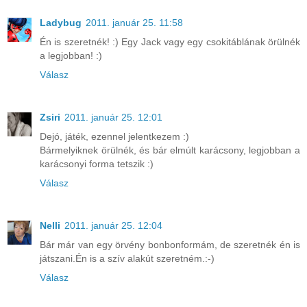
Ladybug
2011. január 25. 11:58
Én is szeretnék! :) Egy Jack vagy egy csokitáblának örülnék
a legjobban! :)
Válasz
Zsiri
2011. január 25. 12:01
Dejó, játék, ezennel jelentkezem :)
Bármelyiknek örülnék, és bár elmúlt karácsony, legjobban a
karácsonyi forma tetszik :)
Válasz
Nelli
2011. január 25. 12:04
Bár már van egy örvény bonbonformám, de szeretnék én is
játszani.Én is a szív alakút szeretném.:-)
Válasz