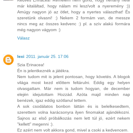
Kedves Erinacea! Remélem nem gond, hogy néhány hete
már kitaláltad, hogy nálam mi lesz/volt a nyeremény :))
Amúgy nagyon jó az ötlet, hogy a nyertes választhat! És
szeretünk olvasni! :) Nekem 2 formám van, de messze
nincs meg az összes kedvenc :) pl. a szív alakú formára
még nagyon vágyom :)
Válasz
lexi
2011. január 25. 17:06
Szia Erinacea!
Én is jelentkeznék a játékra.
Nem tudom mit is jelent pontosan, hogy követés. A blogok
világa most kezd előttem feltárulni. Eddig egy helyen
olvasgattam. Már nem is tudom hogyan, de december
elején idejutottam Hozzád. Azóta majd minden nap
benézek, igaz eddig szótlanul tettem.
A sok csodálatos bonbon láttán és is belelkesedtem,
szerettem volna karácsonyra ilyen finomakat ajándékozni.
Sajnos az első próbálkozás nem lett túl jó, ezért nekem
"kellett" megenni :).
Ez azért nem volt akkora gond, mivel a csoki a kedvencem.