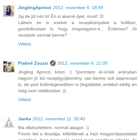
JinglingApricot
2012. november 6. 18:59
Jaj de jól néz ki! Én is akarok ilyet, most! :D
Láttam én is ezeket a receptkártyákat a boltban,
gondolkoztam is, hogy megvegyem-e... Érdemes? Jó
receptek vannak benne?
Válasz
Praliné Zsuzsi
2012. november 6. 21:09
Jingling Apricot, köszi :) Szerintem ár-érték arányban
nagyon jó kis receptgyűjtemény, van benne sok alaprecept
is, de picit különlegesebben is (legalábbis amikkel eddig én
még nem találkoztam :))
Válasz
Janka
2012. november 11. 20:40
Ma elkészítettem, normál adagot :-)
Finom lett a tésztája, tölteléknek a házi mogyorópasztádat