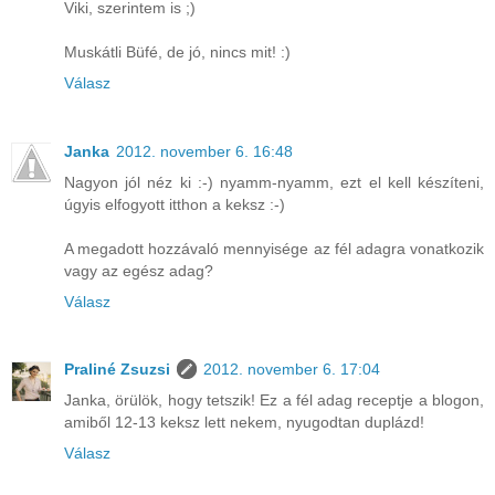
Viki, szerintem is ;)
Muskátli Büfé, de jó, nincs mit! :)
Válasz
Janka
2012. november 6. 16:48
Nagyon jól néz ki :-) nyamm-nyamm, ezt el kell készíteni,
úgyis elfogyott itthon a keksz :-)
A megadott hozzávaló mennyisége az fél adagra vonatkozik
vagy az egész adag?
Válasz
Praliné Zsuzsi
2012. november 6. 17:04
Janka, örülök, hogy tetszik! Ez a fél adag receptje a blogon,
amiből 12-13 keksz lett nekem, nyugodtan duplázd!
Válasz