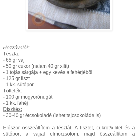
Hozzávalók:
Tészta:
- 65 gr vaj
- 50 gr cukor (nálam 40 gr xilit)
- 1 tojás sárgája + egy kevés a fehérjéből
- 125 gr liszt
- 1 kk. sütőpor
Töltelék:
- 100 gr mogyorónugát
- 1 kk. fahéj
Díszítés:
- 30-40 gr étcsokoládé (lehet tejcsokoládé is)
Először összeállítom a tésztát. A lisztet, cukrot/xilitet és a
sütőport a vajjal elmorzsolom, majd összeállítom a