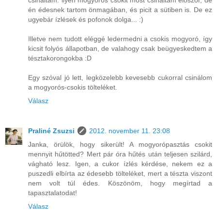
csináltam. ilyen mogyorós csokit most csináltam először, de
én édesnek tartom önmagában, és picit a sütiben is. De ez
ugyebár ízlések és pofonok dolga... :)
Illetve nem tudott eléggé ledermedni a csokis mogyoró, így
kicsit folyós állapotban, de valahogy csak beügyeskedtem a
tésztakorongokba :D
Egy szóval jó lett, legközelebb kevesebb cukorral csinálom
a mogyorós-csokis tölteléket.
Válasz
Praliné Zsuzsi
2012. november 11. 23:08
Janka, örülök, hogy sikerült! A mogyorópasztás csokit
mennyit hűtötted? Mert pár óra hűtés után teljesen szilárd,
vágható lesz. Igen, a cukor ízlés kérdése, nekem ez a
puszedli elbírta az édesebb tölteléket, mert a tészta viszont
nem volt túl édes. Köszönöm, hogy megírtad a
tapasztalatodat!
Válasz