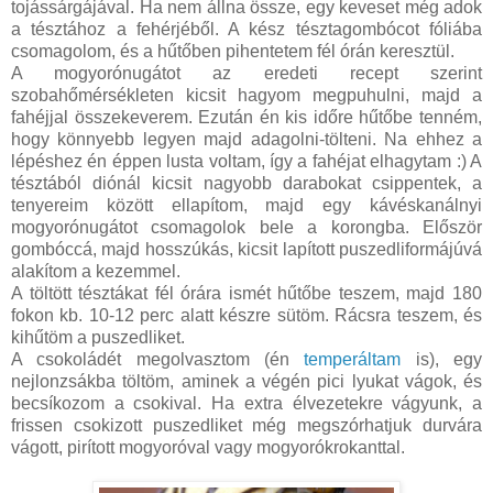
tojássárgájával. Ha nem állna össze, egy keveset még adok
a tésztához a fehérjéből. A kész tésztagombócot fóliába
csomagolom, és a hűtőben pihentetem fél órán keresztül.
A mogyorónugátot az eredeti recept szerint
szobahőmérsékleten kicsit hagyom megpuhulni, majd a
fahéjjal összekeverem. Ezután én kis időre hűtőbe tenném,
hogy könnyebb legyen majd adagolni-tölteni. Na ehhez a
lépéshez én éppen lusta voltam, így a fahéjat elhagytam :) A
tésztából diónál kicsit nagyobb darabokat csippentek, a
tenyereim között ellapítom, majd egy kávéskanálnyi
mogyorónugátot csomagolok bele a korongba. Először
gombóccá, majd hosszúkás, kicsit lapított puszedliformájúvá
alakítom a kezemmel.
A töltött tésztákat fél órára ismét hűtőbe teszem, majd 180
fokon kb. 10-12 perc alatt készre sütöm. Rácsra teszem, és
kihűtöm a puszedliket.
A csokoládét megolvasztom (én
temperáltam
is), egy
nejlonzsákba töltöm, aminek a végén pici lyukat vágok, és
becsíkozom a csokival. Ha extra élvezetekre vágyunk, a
frissen csokizott puszedliket még megszórhatjuk durvára
vágott, pirított mogyoróval vagy mogyorókrokanttal.