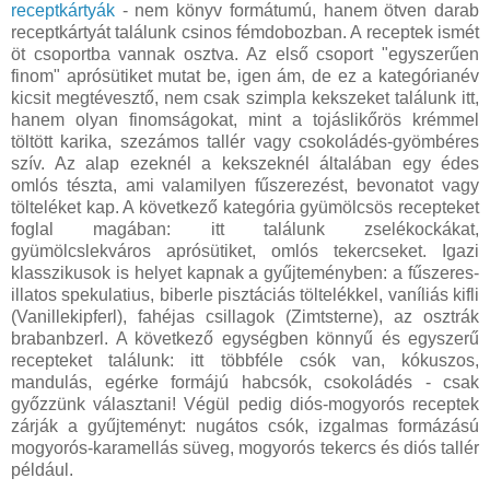
receptkártyák
- nem könyv formátumú, hanem ötven darab
receptkártyát találunk csinos fémdobozban. A receptek ismét
öt csoportba vannak osztva. Az első csoport "egyszerűen
finom" aprósütiket mutat be, igen ám, de ez a kategórianév
kicsit megtévesztő, nem csak szimpla kekszeket találunk itt,
hanem olyan finomságokat, mint a tojáslikőrös krémmel
töltött karika, szezámos tallér vagy csokoládés-gyömbéres
szív. Az alap ezeknél a kekszeknél általában egy édes
omlós tészta, ami valamilyen fűszerezést, bevonatot vagy
tölteléket kap. A következő kategória gyümölcsös recepteket
foglal magában: itt találunk zselékockákat,
gyümölcslekváros aprósütiket, omlós tekercseket. Igazi
klasszikusok is helyet kapnak a gyűjteményben: a fűszeres-
illatos spekulatius, biberle pisztáciás töltelékkel, vaníliás kifli
(Vanillekipferl), fahéjas csillagok (Zimtsterne), az osztrák
brabanbzerl. A következő egységben könnyű és egyszerű
recepteket találunk: itt többféle csók van, kókuszos,
mandulás, egérke formájú habcsók, csokoládés - csak
győzzünk választani! Végül pedig diós-mogyorós receptek
zárják a gyűjteményt: nugátos csók, izgalmas formázású
mogyorós-karamellás süveg, mogyorós tekercs és diós tallér
például.