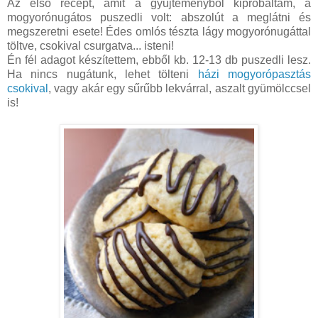
Az első recept, amit a gyűjteményből kipróbáltam, a
mogyorónugátos puszedli volt: abszolút a meglátni és
megszeretni esete! Édes omlós tészta lágy mogyorónugáttal
töltve, csokival csurgatva... isteni!
Én fél adagot készítettem, ebből kb. 12-13 db puszedli lesz.
Ha nincs nugátunk, lehet tölteni
házi mogyorópasztás
csokival
, vagy akár egy sűrűbb lekvárral, aszalt gyümölccsel
is!