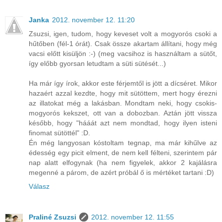
Janka
2012. november 12. 11:20
Zsuzsi, igen, tudom, hogy keveset volt a mogyorós csoki a
hűtőben (fél-1 órát). Csak össze akartam állítani, hogy még
vacsi előtt kisüljön :-) (meg vacsihoz is használtam a sütőt,
így előbb gyorsan letudtam a süti sütését...)
Ha már így írok, akkor este férjemtől is jött a dícséret. Mikor
hazaért azzal kezdte, hogy mit sütöttem, mert hogy érezni
az illatokat még a lakásban. Mondtam neki, hogy csokis-
mogyorós kekszet, ott van a dobozban. Aztán jött vissza
később, hogy "hááát azt nem mondtad, hogy ilyen isteni
finomat sütöttél" :D.
Én még langyosan kóstoltam tegnap, ma már kihűlve az
édesség egy picit elment, de nem kell félteni, szerintem pár
nap alatt elfogynak (ha nem figyelek, akkor 2 kajálásra
megenné a párom, de azért próbál ő is mértéket tartani :D)
Válasz
Praliné Zsuzsi
2012. november 12. 11:55