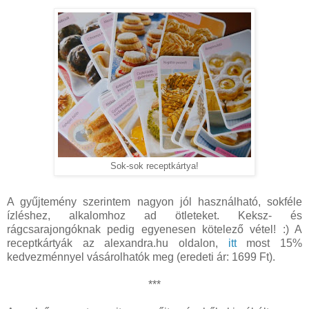
Sok-sok receptkártya!
A gyűjtemény szerintem nagyon jól használható, sokféle
ízléshez, alkalomhoz ad ötleteket. Keksz- és
rágcsarajongóknak pedig egyenesen kötelező vétel! :) A
receptkártyák az alexandra.hu oldalon,
itt
most 15%
kedvezménnyel vásárolhatók meg (eredeti ár: 1699 Ft).
***