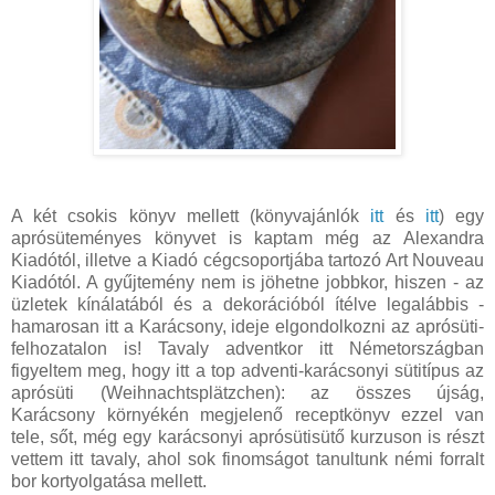
A két csokis könyv mellett (könyvajánlók
itt
és
itt
) egy
aprósüteményes könyvet is kaptam még az Alexandra
Kiadótól, illetve a Kiadó cégcsoportjába tartozó Art Nouveau
Kiadótól. A gyűjtemény nem is jöhetne jobbkor, hiszen - az
üzletek kínálatából és a dekorációból ítélve legalábbis -
hamarosan itt a Karácsony, ideje elgondolkozni az aprósüti-
felhozatalon is! Tavaly adventkor itt Németországban
figyeltem meg, hogy itt a top adventi-karácsonyi sütitípus az
aprósüti (Weihnachtsplätzchen): az összes újság,
Karácsony környékén megjelenő receptkönyv ezzel van
tele, sőt, még egy karácsonyi aprósütisütő kurzuson is részt
vettem itt tavaly, ahol sok finomságot tanultunk némi forralt
bor kortyolgatása mellett.