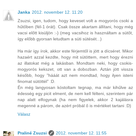
Janka
2012. november 12. 11:20
Zsuzsi, igen, tudom, hogy keveset volt a mogyorós csoki a
hűtőben (fél-1 órát). Csak össze akartam állítani, hogy még
vacsi előtt kisüljön :-) (meg vacsihoz is használtam a sütőt,
így előbb gyorsan letudtam a süti sütését...)
Ha már így írok, akkor este férjemtől is jött a dícséret. Mikor
hazaért azzal kezdte, hogy mit sütöttem, mert hogy érezni
az illatokat még a lakásban. Mondtam neki, hogy csokis-
mogyorós kekszet, ott van a dobozban. Aztán jött vissza
később, hogy "hááát azt nem mondtad, hogy ilyen isteni
finomat sütöttél" :D.
Én még langyosan kóstoltam tegnap, ma már kihűlve az
édesség egy picit elment, de nem kell félteni, szerintem pár
nap alatt elfogynak (ha nem figyelek, akkor 2 kajálásra
megenné a párom, de azért próbál ő is mértéket tartani :D)
Válasz
Praliné Zsuzsi
2012. november 12. 11:55