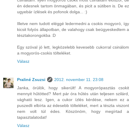
csináltam. ilyen mogyorós csokit most csináltam először, de
én édesnek tartom önmagában, és picit a sütiben is. De ez
ugyebár ízlések és pofonok dolga... :)
Illetve nem tudott eléggé ledermedni a csokis mogyoró, így
kicsit folyós állapotban, de valahogy csak beügyeskedtem a
tésztakorongokba :D
Egy szóval jó lett, legközelebb kevesebb cukorral csinálom
a mogyorós-csokis tölteléket.
Válasz
Praliné Zsuzsi
2012. november 11. 23:08
Janka, örülök, hogy sikerült! A mogyorópasztás csokit
mennyit hűtötted? Mert pár óra hűtés után teljesen szilárd,
vágható lesz. Igen, a cukor ízlés kérdése, nekem ez a
puszedli elbírta az édesebb tölteléket, mert a tészta viszont
nem volt túl édes. Köszönöm, hogy megírtad a
tapasztalatodat!
Válasz