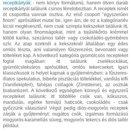
receptkártyák
- nem könyv formátumú, hanem ötven darab
receptkártyát találunk csinos fémdobozban. A receptek ismét
öt csoportba vannak osztva. Az első csoport "egyszerűen
finom" aprósütiket mutat be, igen ám, de ez a kategórianév
kicsit megtévesztő, nem csak szimpla kekszeket találunk itt,
hanem olyan finomságokat, mint a tojáslikőrös krémmel
töltött karika, szezámos tallér vagy csokoládés-gyömbéres
szív. Az alap ezeknél a kekszeknél általában egy édes
omlós tészta, ami valamilyen fűszerezést, bevonatot vagy
tölteléket kap. A következő kategória gyümölcsös recepteket
foglal magában: itt találunk zselékockákat,
gyümölcslekváros aprósütiket, omlós tekercseket. Igazi
klasszikusok is helyet kapnak a gyűjteményben: a fűszeres-
illatos spekulatius, biberle pisztáciás töltelékkel, vaníliás kifli
(Vanillekipferl), fahéjas csillagok (Zimtsterne), az osztrák
brabanbzerl. A következő egységben könnyű és egyszerű
recepteket találunk: itt többféle csók van, kókuszos,
mandulás, egérke formájú habcsók, csokoládés - csak
győzzünk választani! Végül pedig diós-mogyorós receptek
zárják a gyűjteményt: nugátos csók, izgalmas formázású
mogyorós-karamellás süveg, mogyorós tekercs és diós tallér
például.