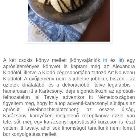
A két csokis könyv mellett (könyvajánlók
itt
és
itt
) egy
aprósüteményes könyvet is kaptam még az Alexandra
Kiadótól, illetve a Kiadó cégcsoportjába tartozó Art Nouveau
Kiadótól. A gyűjtemény nem is jöhetne jobbkor, hiszen - az
üzletek kínálatából és a dekorációból ítélve legalábbis -
hamarosan itt a Karácsony, ideje elgondolkozni az aprósüti-
felhozatalon is! Tavaly adventkor itt Németországban
figyeltem meg, hogy itt a top adventi-karácsonyi sütitípus az
aprósüti (Weihnachtsplätzchen): az összes újság,
Karácsony környékén megjelenő receptkönyv ezzel van
tele, sőt, még egy karácsonyi aprósütisütő kurzuson is részt
vettem itt tavaly, ahol sok finomságot tanultunk némi forralt
bor kortyolgatása mellett.