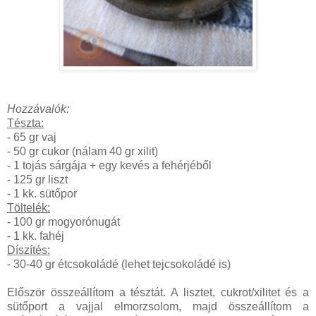
Hozzávalók:
Tészta:
- 65 gr vaj
- 50 gr cukor (nálam 40 gr xilit)
- 1 tojás sárgája + egy kevés a fehérjéből
- 125 gr liszt
- 1 kk. sütőpor
Töltelék:
- 100 gr mogyorónugát
- 1 kk. fahéj
Díszítés:
- 30-40 gr étcsokoládé (lehet tejcsokoládé is)
Először összeállítom a tésztát. A lisztet, cukrot/xilitet és a
sütőport a vajjal elmorzsolom, majd összeállítom a