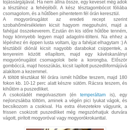
tojássárgájával. Ha nem állna össze, egy keveset még adok
a tésztához a fehérjéből. A kész tésztagombócot fóliába
csomagolom, és a hűtőben pihentetem fél órán keresztül.
A mogyorónugátot az eredeti recept szerint
szobahőmérsékleten kicsit hagyom megpuhulni, majd a
fahéjjal összekeverem. Ezután én kis időre hűtőbe tenném,
hogy könnyebb legyen majd adagolni-tölteni. Na ehhez a
lépéshez én éppen lusta voltam, így a fahéjat elhagytam :) A
tésztából diónál kicsit nagyobb darabokat csippentek, a
tenyereim között ellapítom, majd egy kávéskanálnyi
mogyorónugátot csomagolok bele a korongba. Először
gombóccá, majd hosszúkás, kicsit lapított puszedliformájúvá
alakítom a kezemmel.
A töltött tésztákat fél órára ismét hűtőbe teszem, majd 180
fokon kb. 10-12 perc alatt készre sütöm. Rácsra teszem, és
kihűtöm a puszedliket.
A csokoládét megolvasztom (én
temperáltam
is), egy
nejlonzsákba töltöm, aminek a végén pici lyukat vágok, és
becsíkozom a csokival. Ha extra élvezetekre vágyunk, a
frissen csokizott puszedliket még megszórhatjuk durvára
vágott, pirított mogyoróval vagy mogyorókrokanttal.