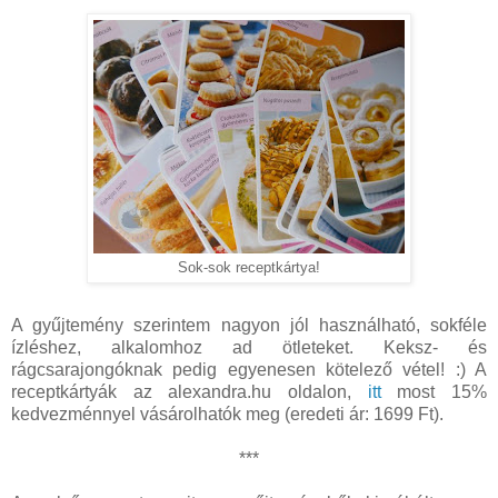
Sok-sok receptkártya!
A gyűjtemény szerintem nagyon jól használható, sokféle
ízléshez, alkalomhoz ad ötleteket. Keksz- és
rágcsarajongóknak pedig egyenesen kötelező vétel! :) A
receptkártyák az alexandra.hu oldalon,
itt
most 15%
kedvezménnyel vásárolhatók meg (eredeti ár: 1699 Ft).
***