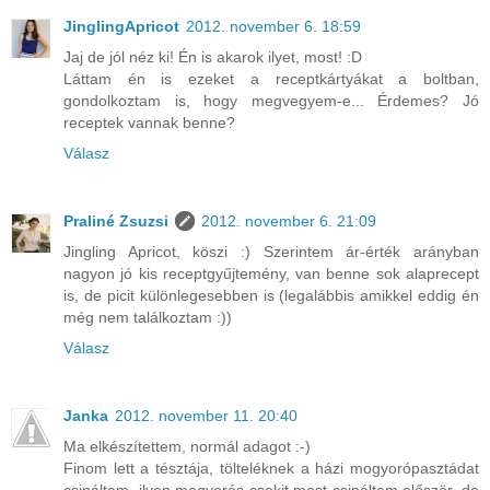
JinglingApricot
2012. november 6. 18:59
Jaj de jól néz ki! Én is akarok ilyet, most! :D
Láttam én is ezeket a receptkártyákat a boltban,
gondolkoztam is, hogy megvegyem-e... Érdemes? Jó
receptek vannak benne?
Válasz
Praliné Zsuzsi
2012. november 6. 21:09
Jingling Apricot, köszi :) Szerintem ár-érték arányban
nagyon jó kis receptgyűjtemény, van benne sok alaprecept
is, de picit különlegesebben is (legalábbis amikkel eddig én
még nem találkoztam :))
Válasz
Janka
2012. november 11. 20:40
Ma elkészítettem, normál adagot :-)
Finom lett a tésztája, tölteléknek a házi mogyorópasztádat