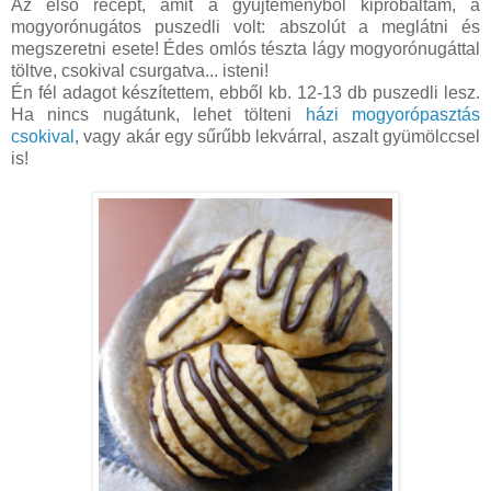
Az első recept, amit a gyűjteményből kipróbáltam, a
mogyorónugátos puszedli volt: abszolút a meglátni és
megszeretni esete! Édes omlós tészta lágy mogyorónugáttal
töltve, csokival csurgatva... isteni!
Én fél adagot készítettem, ebből kb. 12-13 db puszedli lesz.
Ha nincs nugátunk, lehet tölteni
házi mogyorópasztás
csokival
, vagy akár egy sűrűbb lekvárral, aszalt gyümölccsel
is!