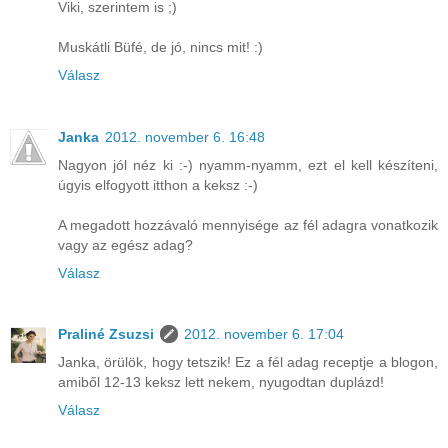
Viki, szerintem is ;)
Muskátli Büfé, de jó, nincs mit! :)
Válasz
Janka
2012. november 6. 16:48
Nagyon jól néz ki :-) nyamm-nyamm, ezt el kell készíteni,
úgyis elfogyott itthon a keksz :-)
A megadott hozzávaló mennyisége az fél adagra vonatkozik
vagy az egész adag?
Válasz
Praliné Zsuzsi
2012. november 6. 17:04
Janka, örülök, hogy tetszik! Ez a fél adag receptje a blogon,
amiből 12-13 keksz lett nekem, nyugodtan duplázd!
Válasz