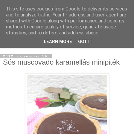
This site uses cookies from Google to deliver its services
and to analyze traffic. Your IP address and user-agent are
shared with Google along with performance and security
metrics to ensure quality of service, generate usage
statistics, and to detect and address abuse.
LEARN MORE
GOT IT
▼
2012. november 19.
Sós muscovado karamellás minipiték