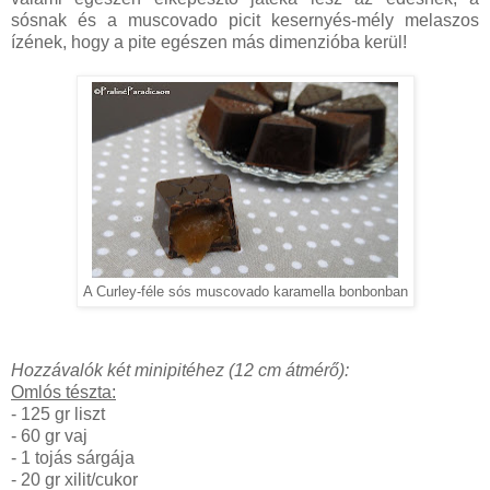
sósnak és a muscovado picit kesernyés-mély melaszos
ízének, hogy a pite egészen más dimenzióba kerül!
A Curley-féle sós muscovado karamella bonbonban
Hozzávalók két minipitéhez (12 cm átmérő):
Omlós tészta:
- 125 gr liszt
- 60 gr vaj
- 1 tojás sárgája
- 20 gr xilit/cukor