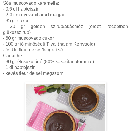
Sós muscovado karamella:
- 0,6 dl habtejszín
- 2-3 cm-nyi vaníliarúd magjai
- 85 gr cukor
- 20 gr golden szirup/akácméz (erdeti receptben
glükózszirup)
- 60 gr muscovado cukor
- 100 gr jó minőségű(!) vaj (nálam Kerrygold)
- fél kk. fleur de sel/tengeri só
Ganache:
- 80 gr étcsokoládé (80% kakaótartalommal)
- 1 dl habtejszín
- kevés fleur de sel megszórni