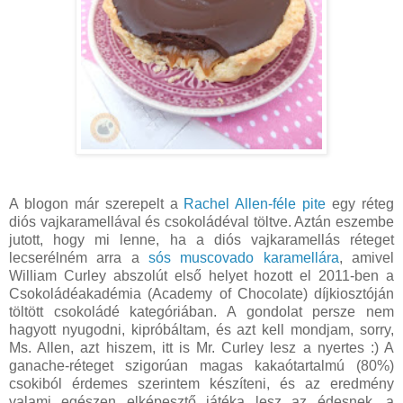
A blogon már szerepelt a
Rachel Allen-féle pite
egy réteg
diós vajkaramellával és csokoládéval töltve. Aztán eszembe
jutott, hogy mi lenne, ha a diós vajkaramellás réteget
lecserélném arra a
sós muscovado karamellára
, amivel
William Curley abszolút első helyet hozott el 2011-ben a
Csokoládéakadémia (Academy of Chocolate) díjkiosztóján
töltött csokoládé kategóriában. A gondolat persze nem
hagyott nyugodni, kipróbáltam, és azt kell mondjam, sorry,
Ms. Allen, azt hiszem, itt is Mr. Curley lesz a nyertes :) A
ganache-réteget szigorúan magas kakaótartalmú (80%)
csokiból érdemes szerintem készíteni, és az eredmény
valami egészen elképesztő játéka lesz az édesnek, a