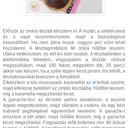
Először az omlós tésztát készítem el. A lisztet, a xilitet/cukrot
és a vajat összemorzsolom, majd a tojássárgával
összeállítom. Ha nem állna össze, nagyon pici vizet lehet
hozzátenni. A tésztagombócot fél órára hűtőbe teszem.
Utána kettéosztom, és két kis kört nyújtok. A tésztaköröket a
piteformákba fektetem, eligazgatom a tésztát, villával
megszurkálom, majd 180 fokon megsütöm (kb. 20 perc):
akkor van készen, ha a széle éppen kezd pirulni. Ha kihűlt, a
tésztakosarakat kiveszem a formákból.
Elkészítem a sós muscovado karamellát az
itt
leírtak szerint,
majd elfelezve betöltöm az omlós tésztákba. Hűtőbe teszem,
míg a karamella megszilárdul kicsit.
A ganache-hoz az étcsokit apróra darabolom, a tejszínt
éppen megrottyantom, majd ráöntöm a csokira, és egy kézi
habverő segítségével egyneművé keverem. A ganache-t
elosztom a két pitén, majd hűtőbe teszem, míg a ganache
kicsit megszilárdul. Fogyasztás előtt érdemes min. fél órával