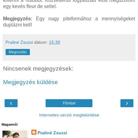
kivenni a hűtőből. Közvetlenül fogyasztás előtt megszórom
egy kevés fleur de sellel.
Megjegyzés:
Egy nagy piteformához a mennyiségeket
duplázni kell!
Praliné Zsuzsi
dátum:
15:39
Megosztás
Nincsenek megjegyzések:
Megjegyzés küldése
‹
›
Főoldal
Internetes verzió megtekintése
Magamról
Praliné Zsuzsi