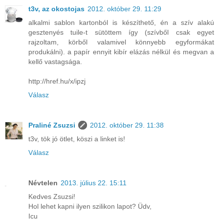
t3v, az okostojas
2012. október 29. 11:29
alkalmi sablon kartonból is készíthető, én a szív alakú
gesztenyés tuile-t sütöttem így (szívből csak egyet
rajzoltam, körből valamivel könnyebb egyformákat
produkálni). a papír ennyit kibír elázás nélkül és megvan a
kellő vastagsága.
http://href.hu/x/ipzj
Válasz
Praliné Zsuzsi
2012. október 29. 11:38
t3v, tök jó ötlet, köszi a linket is!
Válasz
Névtelen
2013. július 22. 15:11
Kedves Zsuzsi!
Hol lehet kapni ilyen szilikon lapot? Üdv,
Icu