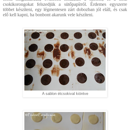
csokikorongokat felszedjük a sütőpapírról. Érdemes egyszerre
többet készíteni, egy légmentesen zárt dobozban jól eláll, és csak
elő kell kapni, ha bonbont akarunk vele készíteni.
A sablon étcsokival kiöntve