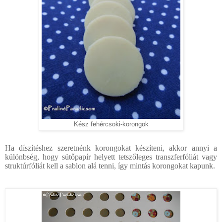
Kész fehércsoki-korongok
Ha díszítéshez szeretnénk korongokat készíteni, akkor annyi a
különbség, hogy sütőpapír helyett tetszőleges transzferfóliát vagy
struktúrfóliát kell a sablon alá tenni, így mintás korongokat kapunk.