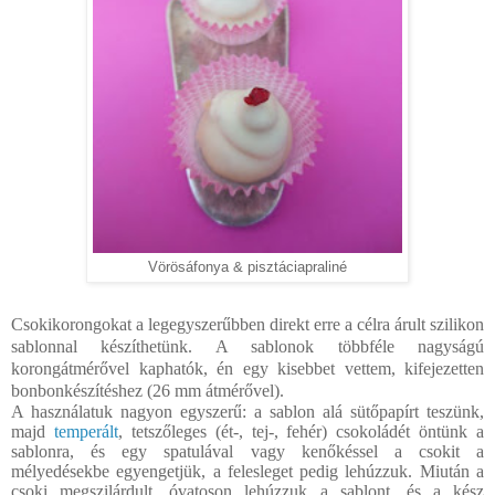
Vörösáfonya & pisztáciapraliné
Csokikorongokat a legegyszerűbben direkt erre a célra árult szilikon
sablonnal készíthetünk. A sablonok többféle nagyságú
korongátmérővel kaphatók, én egy kisebbet vettem, kifejezetten
bonbonkészítéshez (26 mm átmérővel).
A használatuk nagyon egyszerű: a sablon alá sütőpapírt teszünk,
majd
temperált
, tetszőleges (ét-, tej-, fehér) csokoládét öntünk a
sablonra, és egy spatulával vagy kenőkéssel a csokit a
mélyedésekbe egyengetjük, a felesleget pedig lehúzzuk. Miután a
csoki megszilárdult, óvatoson lehúzzuk a sablont, és a kész