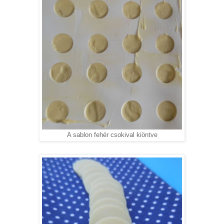
A sablon fehér csokival kiöntve