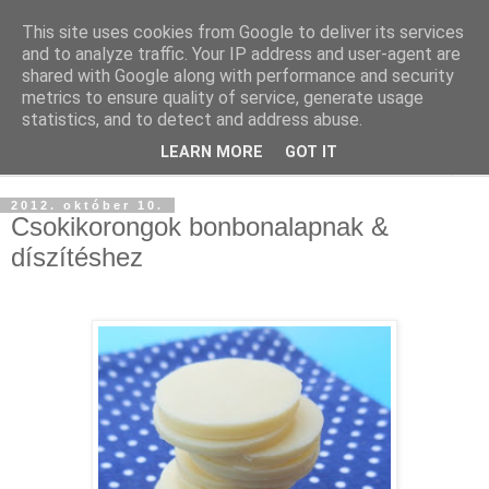
This site uses cookies from Google to deliver its services
and to analyze traffic. Your IP address and user-agent are
shared with Google along with performance and security
metrics to ensure quality of service, generate usage
statistics, and to detect and address abuse.
LEARN MORE
GOT IT
▼
2012. október 10.
Csokikorongok bonbonalapnak &
díszítéshez