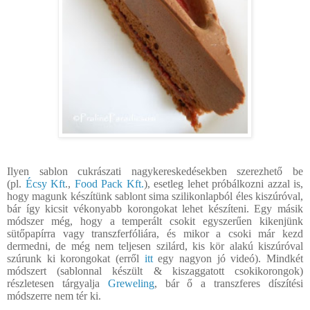
Ilyen sablon cukrászati nagykereskedésekben szerezhető be
(pl.
Écsy Kft
.,
Food Pack Kft.
), esetleg lehet próbálkozni azzal is,
hogy magunk készítünk sablont sima szilikonlapból éles kiszúróval,
bár így kicsit vékonyabb korongokat lehet készíteni. Egy másik
módszer még, hogy a temperált csokit egyszerűen kikenjünk
sütőpapírra vagy transzferfóliára, és mikor a csoki már kezd
dermedni, de még nem teljesen szilárd, kis kör alakú kiszúróval
szúrunk ki korongokat (erről
itt
egy nagyon jó videó). Mindkét
módszert (sablonnal készült & kiszaggatott csokikorongok)
részletesen tárgyalja
Greweling
, bár ő a transzferes díszítési
módszerre nem tér ki.