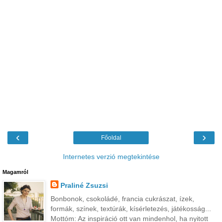
‹
›
Főoldal
Internetes verzió megtekintése
Magamról
Praliné Zsuzsi
Bonbonok, csokoládé, francia cukrászat, ízek,
formák, színek, textúrák, kísérletezés, játékosság...
Mottóm: Az inspiráció ott van mindenhol, ha nyitott