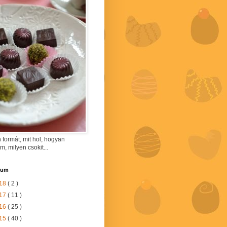
 formát, mit hol, hogyan
am, milyen csokit...
vum
18
( 2 )
17
( 11 )
16
( 25 )
15
( 40 )