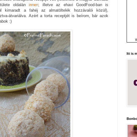
stülete oldalán
innen
; illetve az ehavi GoodFood-ban is
nül kimaradt a fahéj az almatöltelék hozzávalói közül),
tva-átvariálva. Azért a torta receptjét is beírom, bár azok
abok :)
W
Itt is
Bonbo