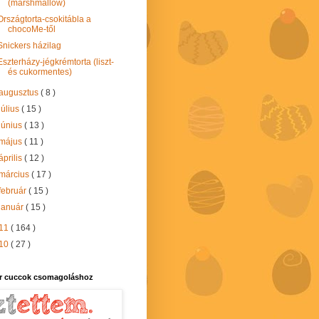
(marshmallow)
Országtorta-csokitábla a
chocoMe-től
Snickers házilag
Eszterházy-jégkrémtorta (liszt-
és cukormentes)
augusztus
( 8 )
július
( 15 )
június
( 13 )
május
( 11 )
április
( 12 )
március
( 17 )
február
( 15 )
január
( 15 )
11
( 164 )
10
( 27 )
r cuccok csomagoláshoz