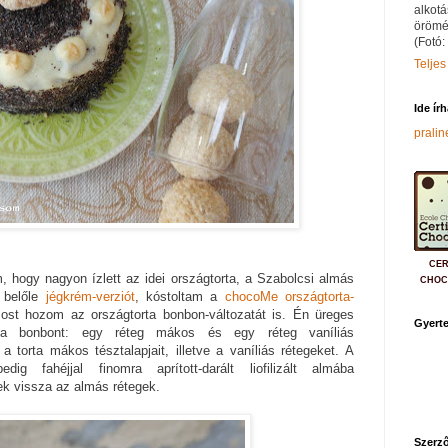
alkotá
örömé
(Fotó:
Teljes
Ide ír
prali
CER
, hogy nagyon ízlett az idei országtorta, a Szabolcsi almás
CHOC
 belőle
jégkrém-verziót
, kóstoltam a
chocoMe országtorta-
ost hozom az országtorta bonbon-változatát is. Én üreges
Gyerte
m a bonbont: egy réteg mákos és egy réteg vaníliás
a torta mákos tésztalapjait, illetve a vaníliás rétegeket. A
edig fahéjjal finomra aprított-darált liofilizált almába
k vissza az almás rétegek.
Szerző