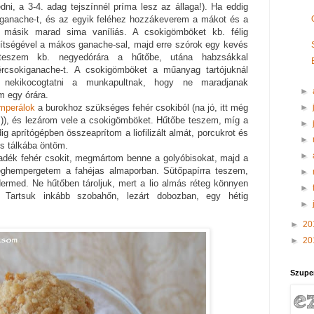
dni, a 3-4. adag tejszínnél príma lesz az állaga!). Ha eddig
ganache-t, és az egyik feléhez hozzákeverem a mákot és a
, a másik marad sima vaníliás. A csokigömböket kb. félig
tségével a mákos ganache-sal, majd erre szórok egy kevés
 Beteszem kb. negyedórára a hűtőbe, utána habzsákkal
ércsokiganache-t. A csokigömböket a műanyag tartójuknál
 nekikocogtatni a munkapultnak, hogy ne maradjanak
►
m egy órára.
►
mperálok
a burokhoz szükséges fehér csokiból (na jó, itt még
t ;)), és lezárom vele a csokigömböket. Hűtőbe teszem, míg a
►
ig aprítógépben összeaprítom a liofilizált almát, porcukrot és
►
tes tálkába öntöm.
►
dék fehér csokit, megmártom benne a golyóbisokat, majd a
meghempergetem a fahéjas almaporban. Sütőpapírra teszem,
►
ermed. Ne hűtőben tároljuk, mert a lio almás réteg könnyen
►
 Tartsuk inkább szobahőn, lezárt dobozban, egy hétig
►
►
20
►
20
Szupe