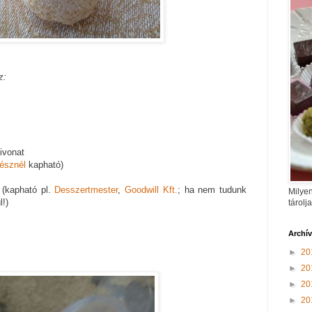
z:
kivonat
észnél
kapható)
 (kapható pl.
Desszertmester
,
Goodwill Kft.
; ha nem tudunk
Milyen
l!)
tárolj
Archí
►
20
►
20
►
20
►
20