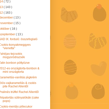
14
( 72 )
13
( 143 )
12
( 163 )
december
( 13 )
november
( 15 )
október
( 16 )
szeptember
( 13 )
SAD IX. forduló: összefoglaló
Csokis-konyakmeggyes
"vienetta"
Fahéjas-tejcsokis
mogyoródrazsék
Tatin bonbon pöttyözve
2012-es országtorta-bonbon &
mini országtorta
Karamellás-vaníliás jégkrém
Diós-vajkaramellás & csokis
pite Rachel Allentől
Pralinés trüffel Rachel Allentől
Répatortás sütinyalókák (cake
pops)
Csokis-mentás pillecukor