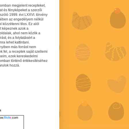
gomban megjelent recepteket,
at és fényképeket a szerzői
 szóló 1999. évi LXXVI. törvény
mében az engedélyem nélkül
 közzétenni tilos. Ez alól
lt képeznek azok a
oldalak, ahol nem közlik a
írást, és a folytatásért a
ra lehet kattintani.
yiben más forrást nem
ek fel, a receptek saját szellemi
keim, ezek kereskedelmi
lomban történő értékesítéséhez
árulok hozzá.
m
w.
flick
r
.com