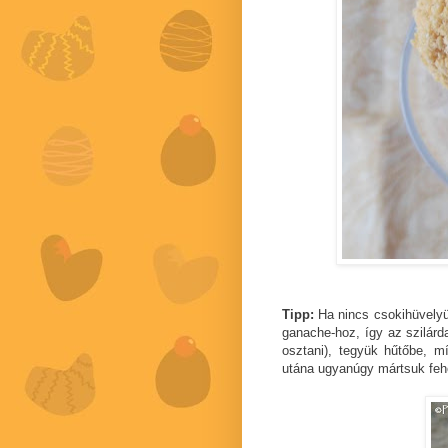
Tipp:
Ha nincs csokihüvelyü
ganache-hoz, így az szilárd
osztani), tegyük hűtőbe, mí
utána ugyanúgy mártsuk fehé