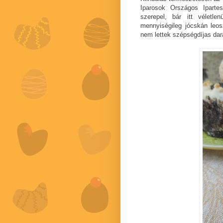
Iparosok Országos Iparte
szerepel, bár itt véletle
mennyiségileg jócskán leosz
nem lettek szépségdíjas dar