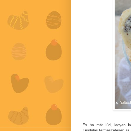
És ha már lúd, legyen kö
Kiindulás természetesen az e