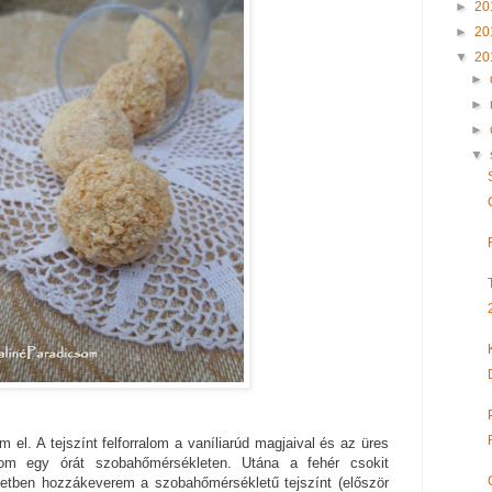
►
20
►
20
▼
20
►
►
►
▼
 el. A tejszínt felforralom a vaníliarúd magjaival és az üres
gyom egy órát szobahőmérsékleten. Utána a fehér csokit
etben hozzákeverem a szobahőmérsékletű tejszínt (először