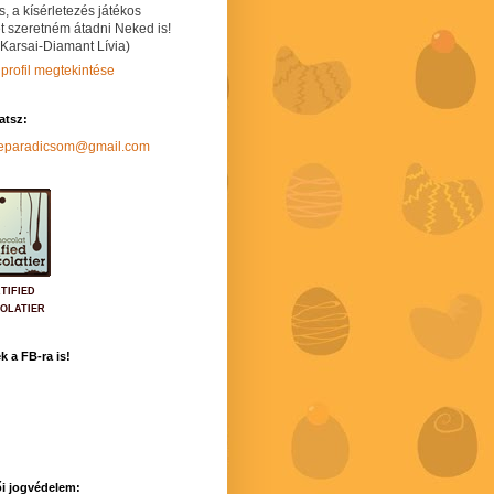
s, a kísérletezés játékos
t szeretném átadni Neked is!
 Karsai-Diamant Lívia)
 profil megtekintése
hatsz:
neparadicsom@gmail.com
TIFIED
OLATIER
k a FB-ra is!
i jogvédelem: