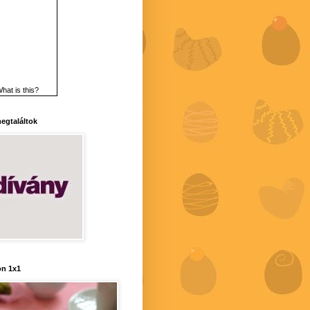
hat is this?
 megtaláltok
n 1x1