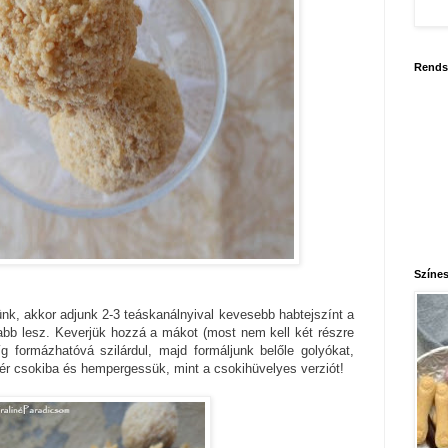
Rends
Színes
nk, akkor adjunk 2-3 teáskanálnyival kevesebb habtejszínt a
abb lesz. Keverjük hozzá a mákot (most nem kell két részre
g formázhatóvá szilárdul, majd formáljunk belőle golyókat,
r csokiba és hempergessük, mint a csokihüvelyes verziót!