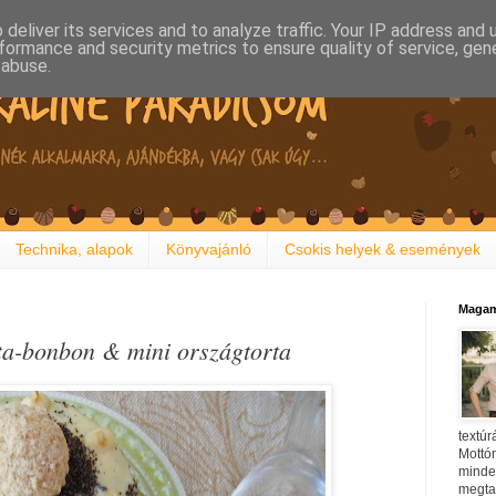
deliver its services and to analyze traffic. Your IP address and
formance and security metrics to ensure quality of service, ge
 abuse.
Technika, alapok
Könyvajánló
Csokis helyek & események
Magam
ta-bonbon & mini országtorta
textúr
Mottóm
minden
megtal