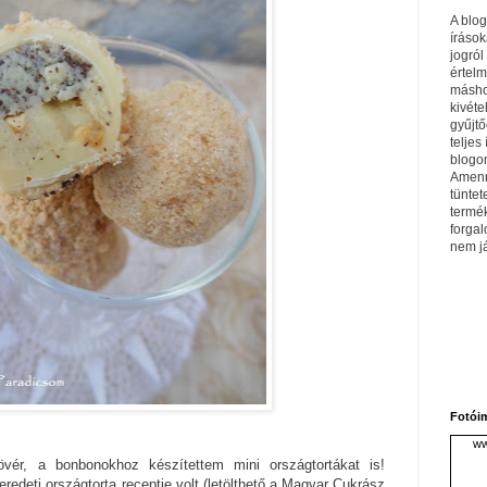
A blo
írások
jogról
értel
máshol
kivéte
gyűjtő
teljes 
blogom
Amenn
tüntet
termé
forga
nem j
Fotói
ww
vér, a bonbonokhoz készítettem mini országtortákat is!
redeti országtorta receptje volt (letölthető a Magyar Cukrász