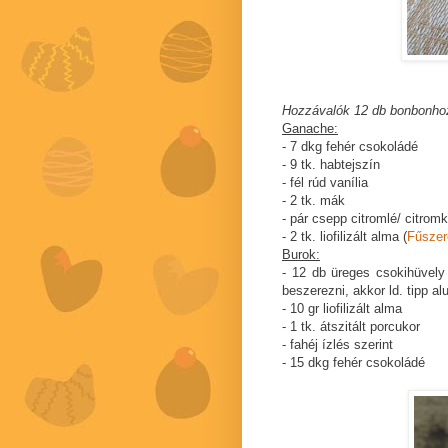
Hozzávalók 12 db bonbonho
Ganache:
- 7 dkg fehér csokoládé
- 9 tk. habtejszín
- fél rúd vanília
- 2 tk. mák
- pár csepp citromlé/ citrom
- 2 tk. liofilizált alma (
Fűszer
Burok:
- 12 db üreges csokihüvely
beszerezni, akkor ld. tipp alu
- 10 gr liofilizált alma
- 1 tk. átszitált porcukor
- fahéj ízlés szerint
- 15 dkg fehér csokoládé