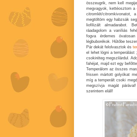
összeugrik, nem kell megije
megvagyok, kettéosztom a 
citromlét/citromkivonatot
megtöltöm egy habzsák segí
liofilizált almadarabot.
ráadagolom a vaníliás feh
fogva érdemes óvatosan
légbuborékok. Hűtőbe tesze
Pár dekát felolvasztok és
te
el lehet lógni a temperálás
csokiréteg megszilárdul. Add
fahéjat, majd ezt egy befőt
Temperálom az összes mara
frissen mártott golyókat 
míg a temperált csoki megd
megszívja magát párával!
szerintem eláll!