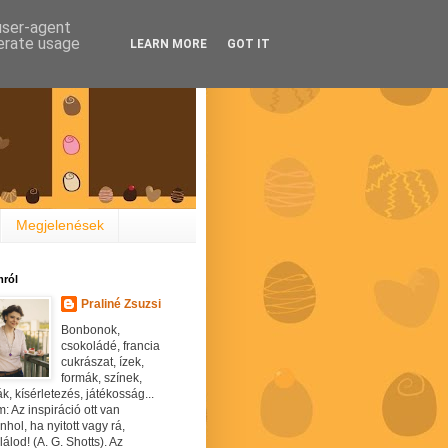
 user-agent
nerate usage
LEARN MORE
GOT IT
Megjelenések
ról
Praliné Zsuzsi
Bonbonok,
csokoládé, francia
cukrászat, ízek,
formák, színek,
ák, kísérletezés, játékosság...
: Az inspiráció ott van
hol, ha nyitott vagy rá,
álod! (A. G. Shotts). Az