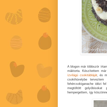
A blogon már többször írtam
máktorta. Készítettem már
ízvilágú csokitábláját
, és m
csokihüvelybe tervezte
fehércsokiganache idézi fel 
megtöltött golyóbisokat p
hempergettem, így köszönne