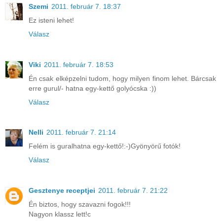
Szemi
2011. február 7. 18:37
Ez isteni lehet!
Válasz
Viki
2011. február 7. 18:53
Én csak elképzelni tudom, hogy milyen finom lehet. Bárcsak
erre gurul/- hatna egy-kettő golyócska :))
Válasz
Nelli
2011. február 7. 21:14
Felém is guralhatna egy-kettő!:-)Gyönyörű fotók!
Válasz
Gesztenye receptjei
2011. február 7. 21:22
Én biztos, hogy szavazni fogok!!!
Nagyon klassz lett!c