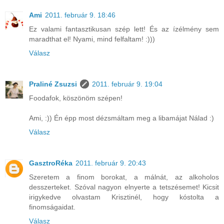
Ami
2011. február 9. 18:46
Ez valami fantasztikusan szép lett! És az ízélmény sem
maradthat el! Nyami, mind felfaltam! :)))
Válasz
Praliné Zsuzsi
2011. február 9. 19:04
Foodafok, köszönöm szépen!
Ami, :)) Én épp most dézsmáltam meg a libamájat Nálad :)
Válasz
GasztroRéka
2011. február 9. 20:43
Szeretem a finom borokat, a málnát, az alkoholos
desszerteket. Szóval nagyon elnyerte a tetszésemet! Kicsit
irigykedve olvastam Krisztinél, hogy kóstolta a
finomságaidat.
Válasz