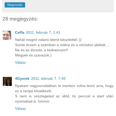
Megosztás
28 megjegyzés:
Ceffa
2011. február 7. 1:41
Nahát megint valami istenit készítettél::))
Szinte érzem a számban a málna és a vörösbor játékát....
Na és az étcsoki, a kedvencem!!
Megyek és szavazok:)
Válasz
4Gyerek
2011. február 7. 7:45
Nyakam nagyvonalakban le mertem volna tenni arra, hogy
ez a recipé következik.
S nem is vesztegeted az időd, tíz perccel a start után
nyomattad is. hmmm
Válasz