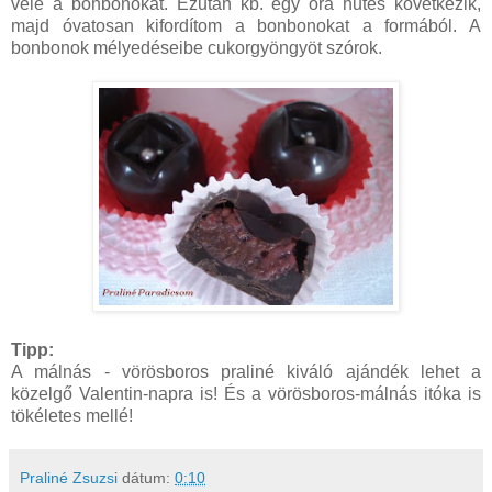
vele a bonbonokat. Ezután kb. egy óra hűtés következik,
majd óvatosan kifordítom a bonbonokat a formából. A
bonbonok mélyedéseibe cukorgyöngyöt szórok.
Tipp:
A málnás - vörösboros praliné kiváló ajándék lehet a
közelgő Valentin-napra is! És a vörösboros-málnás itóka is
tökéletes mellé!
Praliné Zsuzsi
dátum:
0:10