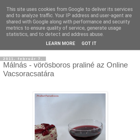
This site uses cookies from Google to deliver its services
and to analyze traffic. Your IP address and user-agent are
shared with Google along with performance and security
metrics to ensure quality of service, generate usage
statistics, and to detect and address abuse.
LEARN MORE
GOT IT
▼
2011. február 7.
Málnás - vörösboros praliné az Online
Vacsoracsatára