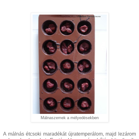
Málnaszemek a mélyedésekben
A málnás étcsoki maradékát újratemperálom, majd lezárom