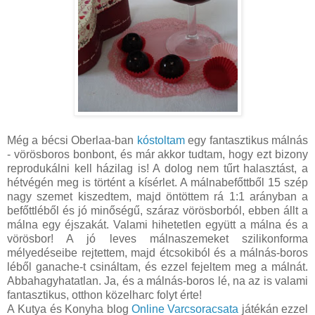
Még a bécsi Oberlaa-ban
kóstoltam
egy fantasztikus málnás
- vörösboros bonbont, és már akkor tudtam, hogy ezt bizony
reprodukálni kell házilag is! A dolog nem tűrt halasztást, a
hétvégén meg is történt a kísérlet. A málnabefőttből 15 szép
nagy szemet kiszedtem, majd öntöttem rá 1:1 arányban a
befőttléből és jó minőségű, száraz vörösborból, ebben állt a
málna egy éjszakát. Valami hihetetlen együtt a málna és a
vörösbor! A jó leves málnaszemeket szilikonforma
mélyedéseibe rejtettem, majd étcsokiból és a málnás-boros
léből ganache-t csináltam, és ezzel fejeltem meg a málnát.
Abbahagyhatatlan. Ja, és a málnás-boros lé, na az is valami
fantasztikus, otthon közelharc folyt érte!
A Kutya és Konyha blog
Online Varcsoracsata
játékán ezzel