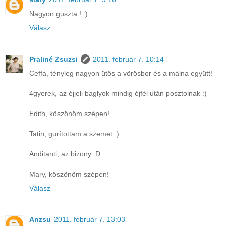
Nagyon guszta ! :)
Válasz
Praliné Zsuzsi
2011. február 7. 10:14
Ceffa, tényleg nagyon ütős a vörösbor és a málna együtt!
4gyerek, az éjjeli baglyok mindig éjfél után posztolnak :)
Edith, köszönöm szépen!
Tatin, gurítottam a szemet :)
Anditanti, az bizony :D
Mary, köszönöm szépen!
Válasz
Anzsu
2011. február 7. 13:03