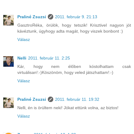
Praliné Zsuzsi
2011. február 9. 21:13
GasztroRéka, örülök, hogy tetszik! Krisztivel nagyon jót
kávéztunk, úgyhogy adta magát, hogy viszek bonbont :)
Válasz
Nelli
2011. február 11. 2:25
Kár, hogy nem élőben kóstolhattam csak
virtuálisan!:-)Köszönöm, hogy veled játszhattam!:-)
Válasz
Praliné Zsuzsi
2011. február 11. 19:32
Nelli, én is örültem neki! Jókat ettünk volna, az biztos!
Válasz