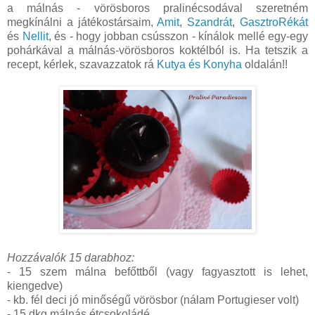
a málnás - vörösboros pralinécsodával szeretném
megkínálni a játékostársaim,
Amit
,
Szandrát
,
GasztroRékát
és
Nellit
, és - hogy jobban csússzon - kínálok mellé egy-egy
pohárkával a málnás-vörösboros koktélból is. Ha tetszik a
recept, kérlek, szavazzatok rá
Kutya és Konyha
oldalán!!
Hozzávalók 15 darabhoz:
- 15 szem málna befőttből (vagy fagyasztott is lehet,
kiengedve)
- kb. fél deci jó minőségű vörösbor (nálam Portugieser volt)
- 15 dkg málnás étcsokoládé