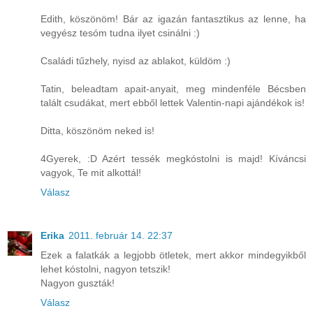
Edith, köszönöm! Bár az igazán fantasztikus az lenne, ha
vegyész tesóm tudna ilyet csinálni :)
Családi tűzhely, nyisd az ablakot, küldöm :)
Tatin, beleadtam apait-anyait, meg mindenféle Bécsben
talált csudákat, mert ebből lettek Valentin-napi ajándékok is!
Ditta, köszönöm neked is!
4Gyerek, :D Azért tessék megkóstolni is majd! Kíváncsi
vagyok, Te mit alkottál!
Válasz
Erika
2011. február 14. 22:37
Ezek a falatkák a legjobb ötletek, mert akkor mindegyikből
lehet kóstolni, nagyon tetszik!
Nagyon guszták!
Válasz