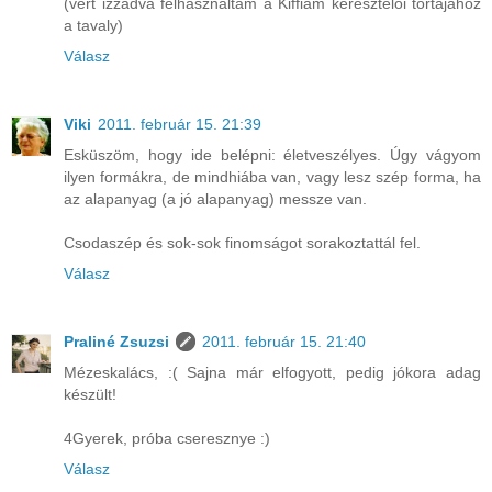
(vért izzadva felhasználtam a Kiffiam keresztelői tortájához
a tavaly)
Válasz
Viki
2011. február 15. 21:39
Esküszöm, hogy ide belépni: életveszélyes. Úgy vágyom
ilyen formákra, de mindhiába van, vagy lesz szép forma, ha
az alapanyag (a jó alapanyag) messze van.
Csodaszép és sok-sok finomságot sorakoztattál fel.
Válasz
Praliné Zsuzsi
2011. február 15. 21:40
Mézeskalács, :( Sajna már elfogyott, pedig jókora adag
készült!
4Gyerek, próba cseresznye :)
Válasz