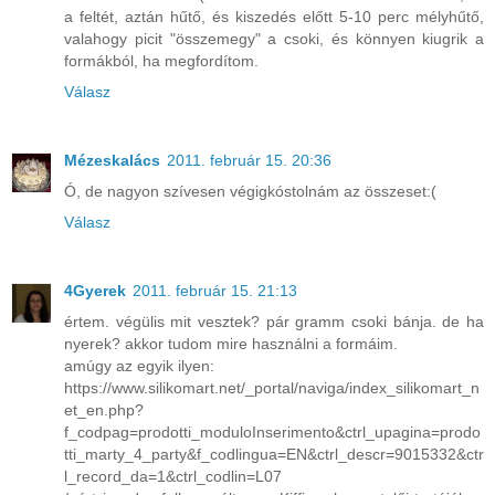
a feltét, aztán hűtő, és kiszedés előtt 5-10 perc mélyhűtő,
valahogy picit "összemegy" a csoki, és könnyen kiugrik a
formákból, ha megfordítom.
Válasz
Mézeskalács
2011. február 15. 20:36
Ó, de nagyon szívesen végigkóstolnám az összeset:(
Válasz
4Gyerek
2011. február 15. 21:13
értem. végülis mit vesztek? pár gramm csoki bánja. de ha
nyerek? akkor tudom mire használni a formáim.
amúgy az egyik ilyen:
https://www.silikomart.net/_portal/naviga/index_silikomart_n
et_en.php?
f_codpag=prodotti_moduloInserimento&ctrl_upagina=prodo
tti_marty_4_party&f_codlingua=EN&ctrl_descr=9015332&ctr
l_record_da=1&ctrl_codlin=L07