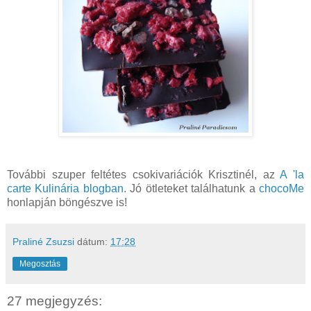
További szuper feltétes csokivariációk Krisztinél, az
A 'la
carte Kulinária blogban
. Jó ötleteket találhatunk a
chocoMe
honlapján böngészve is!
Praliné Zsuzsi
dátum:
17:28
Megosztás
27 megjegyzés: