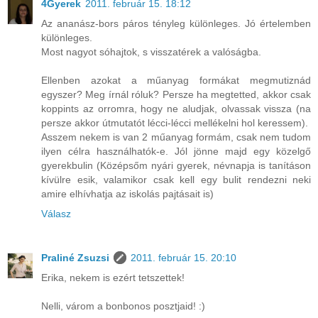
4Gyerek
2011. február 15. 18:12
Az ananász-bors páros tényleg különleges. Jó értelemben
különleges.
Most nagyot sóhajtok, s visszatérek a valóságba.
Ellenben azokat a műanyag formákat megmutiznád
egyszer? Meg írnál róluk? Persze ha megtetted, akkor csak
koppints az orromra, hogy ne aludjak, olvassak vissza (na
persze akkor útmutatót lécci-lécci mellékelni hol keressem).
Asszem nekem is van 2 műanyag formám, csak nem tudom
ilyen célra használhatók-e. Jól jönne majd egy közelgő
gyerekbulin (Középsőm nyári gyerek, névnapja is tanításon
kívülre esik, valamikor csak kell egy bulit rendezni neki
amire elhívhatja az iskolás pajtásait is)
Válasz
Praliné Zsuzsi
2011. február 15. 20:10
Erika, nekem is ezért tetszettek!
Nelli, várom a bonbonos posztjaid! :)