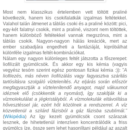
Most nem klasszikus értelemben vett töltött praliné
következik, hanem kis csokifalatkák izgalmas feltétekkel.
Valahol talán átmenet a táblás csoki és a praliné között: pici,
egy-két falatnyi csokik, mint a praliné, viszont nem töltöttek,
hanem különböző feltétekkel vannak megszórva, mint a
táblás csokik. Nagyon-nagyon hálás kreációk, mert az
ember szabadjára engedheti a fantáziáját, kipróbálhat
különféle izgalmas feltét-kombinációkat.
Nálam egy nagyon különleges feltét játszotta a főszerepet:
liofilizált gyümölcsök. És akkor egy kis kémia (vagyis
vegyész tesóm szerint egész pontosan fizikai kémia :)):
"A
liofilezés, más néven liofilizálás vagy fagyasztva szárítás
tartósításra szolgáló víztelenítés. Az eljárás során először
megfagyasztják a víztelenítendő anyagot, majd vákuumot
idéznek elő (csökkentik a nyomást), így szakítják ki a
vízmolekulálat a jégkristályból. A vízmolekulák eltávolítása
hővesztéssel jár, ezért hőt közölnek a rendszerrel. A víz
közvetlenül a szilárd fázisból a gáz fázisba szublimál."
(
Wikipédia
) Az így kezelt gyümölcsök csont szárazak
lesznek, de hihetetlenül intenzíven koncentrálódik a friss
gyümölcs íze, össze sem lehet hasonlítani például az aszalt