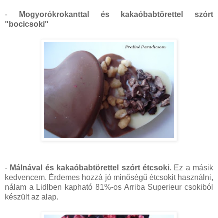
-
Mogyorókrokanttal és kakaóbabtörettel szórt
"bocicsoki"
-
Málnával és kakaóbabtörettel szórt étcsoki
. Ez a másik
kedvencem. Érdemes hozzá jó minőségű étcsokit használni,
nálam a Lidlben kapható 81%-os Arriba Superieur csokiból
készült az alap.