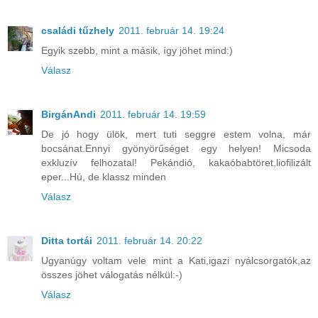
családi tűzhely
2011. február 14. 19:24
Egyik szebb, mint a másik, így jöhet mind:)
Válasz
BirgánAndi
2011. február 14. 19:59
De jó hogy ülök, mert tuti seggre estem volna, már
bocsánat.Ennyi gyönyörűséget egy helyen! Micsoda
exkluzív felhozatal! Pekándió, kakaóbabtöret,liofilizált
eper...Hú, de klassz minden
Válasz
Ditta tortái
2011. február 14. 20:22
Ugyanúgy voltam vele mint a Kati,igazi nyálcsorgatók,az
összes jöhet válogatás nélkül:-)
Válasz