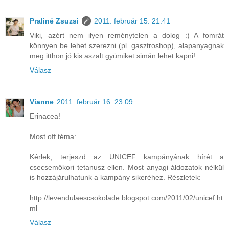
Praliné Zsuzsi
2011. február 15. 21:41
Viki, azért nem ilyen reménytelen a dolog :) A fomrát
könnyen be lehet szerezni (pl. gasztroshop), alapanyagnak
meg itthon jó kis aszalt gyümiket simán lehet kapni!
Válasz
Vianne
2011. február 16. 23:09
Erinacea!
Most off téma:
Kérlek, terjeszd az UNICEF kampányának hírét a
csecsemőkori tetanusz ellen. Most anyagi áldozatok nélkül
is hozzájárulhatunk a kampány sikeréhez. Részletek:
http://levendulaescsokolade.blogspot.com/2011/02/unicef.ht
ml
Válasz