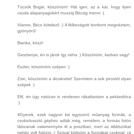
Tücsök Bogár, köszönöm! Hát igen, az a kár, hogy ilyen
csuda alapanyagokért muszáj Bécsig menni :(
Vianne, Bécs kötelező :) A félbevágott bonbont megnéztem,
gyönyörű!
Bianka, köszi!
Gesztenye, én is járok így néha :) Köszönöm, kedves vagy!
Eszter, köszönöm szépen :)
Zsiri, köszönöm a dicséretet! Szerintem a sok pirostól olyan
szépek :)
Elif, én úgy natúran is rendesen rákattantam a pekándióra
:)
4Gyerek, ezek nagyon kis egyszerű műanyag formák, a
csokiolvasztó géphez adták még, remélem, a formás fotón
látszanak valamennyire itt a posztban, mert az átlátszókat
nehéz volt fotózni :( Szóval kiötnöm a formákat csokival, rá