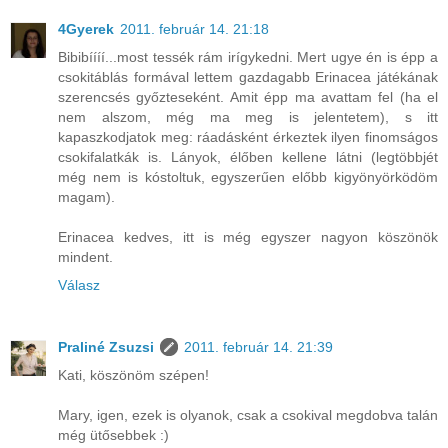
4Gyerek
2011. február 14. 21:18
Bibibíííí...most tessék rám irígykedni. Mert ugye én is épp a
csokitáblás formával lettem gazdagabb Erinacea játékának
szerencsés győzteseként. Amit épp ma avattam fel (ha el
nem alszom, még ma meg is jelentetem), s itt
kapaszkodjatok meg: ráadásként érkeztek ilyen finomságos
csokifalatkák is. Lányok, élőben kellene látni (legtöbbjét
még nem is kóstoltuk, egyszerűen előbb kigyönyörködöm
magam).
Erinacea kedves, itt is még egyszer nagyon köszönök
mindent.
Válasz
Praliné Zsuzsi
2011. február 14. 21:39
Kati, köszönöm szépen!
Mary, igen, ezek is olyanok, csak a csokival megdobva talán
még ütősebbek :)