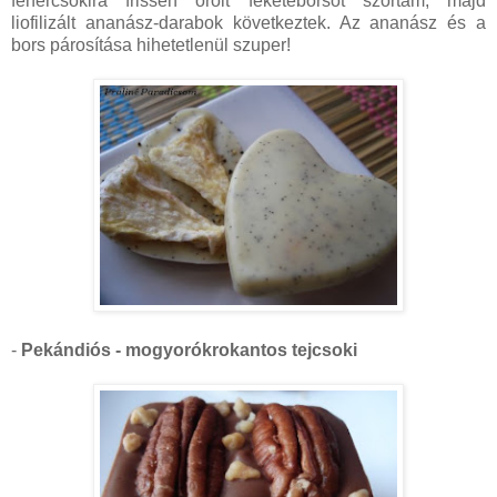
fehércsokira frissen őrölt feketeborsot szórtam, majd
liofilizált ananász-darabok következtek. Az ananász és a
bors párosítása hihetetlenül szuper!
-
Pekándiós - mogyorókrokantos tejcsoki