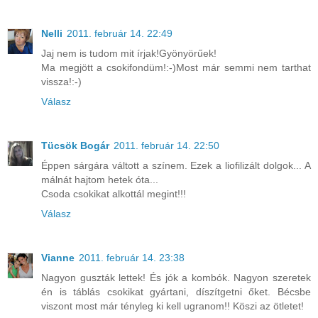
Nelli
2011. február 14. 22:49
Jaj nem is tudom mit írjak!Gyönyörűek!
Ma megjött a csokifondüm!:-)Most már semmi nem tarthat
vissza!:-)
Válasz
Tücsök Bogár
2011. február 14. 22:50
Éppen sárgára váltott a színem. Ezek a liofilizált dolgok... A
málnát hajtom hetek óta...
Csoda csokikat alkottál megint!!!
Válasz
Vianne
2011. február 14. 23:38
Nagyon guszták lettek! És jók a kombók. Nagyon szeretek
én is táblás csokikat gyártani, díszítgetni őket. Bécsbe
viszont most már tényleg ki kell ugranom!! Köszi az ötletet!