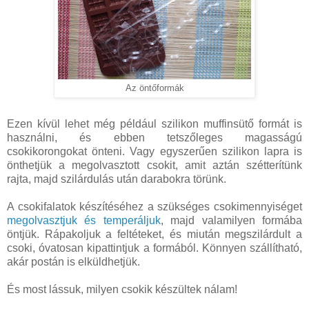
Az öntőformák
Ezen kívül lehet még például szilikon muffinsütő formát is
használni, és ebben tetszőleges magasságú
csokikorongokat önteni. Vagy egyszerűen szilikon lapra is
önthetjük a megolvasztott csokit, amit aztán szétterítünk
rajta, majd szilárdulás után darabokra törünk.
A csokifalatok készítéséhez a szükséges csokimennyiséget
megolvasztjuk és temperáljuk
, majd valamilyen formába
öntjük. Rápakoljuk a feltéteket, és miután megszilárdult a
csoki, óvatosan kipattintjuk a formából. Könnyen szállítható,
akár postán is elküldhetjük.
És most lássuk, milyen csokik készültek nálam!