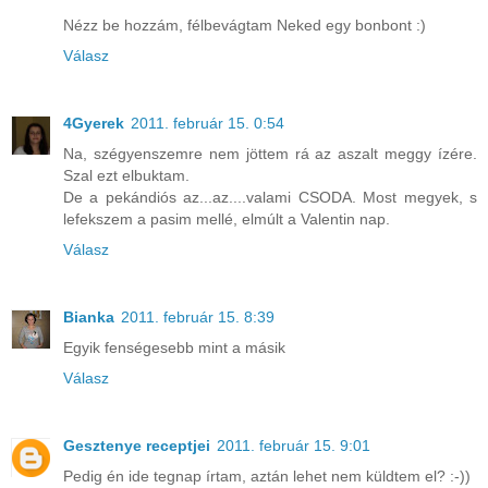
Nézz be hozzám, félbevágtam Neked egy bonbont :)
Válasz
4Gyerek
2011. február 15. 0:54
Na, szégyenszemre nem jöttem rá az aszalt meggy ízére.
Szal ezt elbuktam.
De a pekándiós az...az....valami CSODA. Most megyek, s
lefekszem a pasim mellé, elmúlt a Valentin nap.
Válasz
Bianka
2011. február 15. 8:39
Egyik fenségesebb mint a másik
Válasz
Gesztenye receptjei
2011. február 15. 9:01
Pedig én ide tegnap írtam, aztán lehet nem küldtem el? :-))